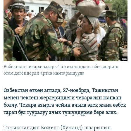
ОНЛАЙН ШЕРИНЕ
ЭЖЕ-СИҢДИЛЕР
АЗАТТЫК+
ЫҢГАЙСЫЗ СУРООЛОР
ЭЕ/АРнун бардык сайттары
Өзбекстан чекарачылары Тажикстандан өзбек жерине
өтөм дегендерди артка кайтарышууда
Өзбекстан өткөн аптада, 27-ноябрда, Тажикстан
менен чектеш жерлериндеги чекарасын жапкан
болчу. Чекара азырга чейин ачыла элек жана өзбек
тарап бул тууралуу ачык түшүндүрмө бере элек.
Тажикстандын Кожент (Хужанд) шаарынын