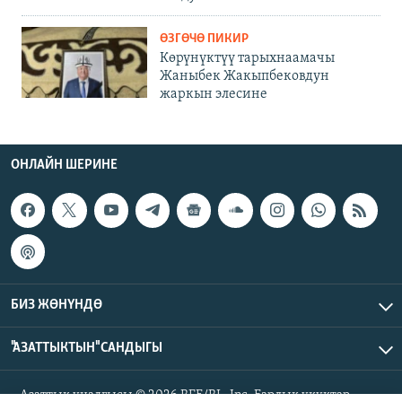
ӨЗГӨЧӨ ПИКИР
Көрүнүктүү тарыхнаамачы
Жаныбек Жакыпбековдун
жаркын элесине
ОНЛАЙН ШЕРИНЕ
БИЗ ЖӨНҮНДӨ
"АЗАТТЫКТЫН" САНДЫГЫ
Азаттык үналгысы © 2026 RFE/RL, Inc. Бардык укуктар