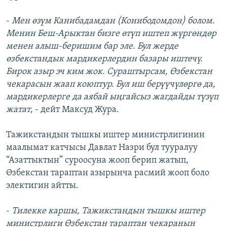
-
Мен өзүм Канибадамдан (Конибодомдон) болом.
Менин Беш-Арыктан бизге өтүп иштеп жүргөндөр
менен алыш-беришим бар эле. Бул жерде
өзбекстандык мардикерлердин базары иштечү.
Бирок азыр эч ким жок. Сураштырсам, Өзбекстан
чекарасын жаап коюптур. Бул иш берүүчүлөргө да,
мардикерлерге да аябай ыңгайсыз жагдайды түзүп
жатат
, - дейт Максуд Жура.
Тажикстандын тышкы иштер министрлигинин
маалымат катчысы Давлат Назри бул тууралуу
“Азаттыктын” суроосуна жооп берип жатып,
Өзбекстан тараптан азырынча расмий жооп боло
электигин айтты.
-
Тилекке каршы, Тажикстандын тышкы иштер
министрлиги Өзбекстан тараптан чекаранын