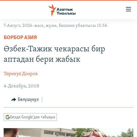
Линктер
Мазмунга
өтүңүз
7-Август, 2026-жыл, жума, Бишкек убактысы 15:56
Навигацияга
ЖАҢЫЛЫКТАР
өтүңүз
БОРБОР АЗИЯ
КЫРГЫЗСТАН
Издөөгө
Өзбек-Тажик чекарасы бир
салыңыз
ДҮЙНӨ
КЫРГЫЗСТАН
аптадан бери жабык
УКРАИНА
САЯСАТ
ДҮЙНӨ
Төрөкул Дооров
АТАЙЫН ИЛИКТӨӨ
ЭКОНОМИКА
БОРБОР АЗИЯ
4-Декабрь, 2008
ТВ ПРОГРАММАЛАР
МАДАНИЯТ
ПОДКАСТ
БҮГҮН АЗАТТЫКТА
Бөлүшүңүз
ӨЗГӨЧӨ ПИКИР
ЭКСПЕРТТЕР ТАЛДАЙТ
Бизди Google'дан табыңыз
БИЗ ЖАНА ДҮЙНӨ
Русский
ДАНИСТЕ