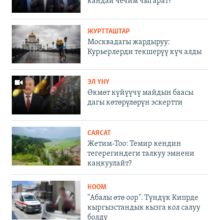
кандай чечим чыгарат?
ЖУРТТАШТАР
Москвадагы жардыруу:
Курьерлерди текшерүү күч алды
ЭЛ ҮНҮ
Өкмөт күйүүчү майдын баасы
дагы көтөрүлөрүн эскертти
САЯСАТ
Жетим-Тоо: Темир кендин
тегерегиндеги талкуу эмнени
каңкуулайт?
КООМ
"Абалы өтө оор". Түндүк Кипрде
кыргызстандык кызга кол салуу
болду