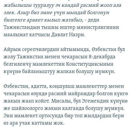
жабылышы тууралуу эч кандай расмий жооп ала
элек. Азыр биз эмне үчүн мындай болгонун
билгенге аракет кылып жатабыз
, - деди
Тажикстандын тышкы иштер министрлигинин
маалымат катчысы Давлат Назри.
Айрым серепчилердин айтымында, Өзбекстан бул
жолу Тажикстан менен чекарасын 8-декабрда
белгиленчү мамлекеттин Конституциясынын
күнүнө байланыштуу жапкан болушу мүмкүн.
Өзбекстан, адатта, коңшулаш мамлекеттер менен
чекарасын өзүндө расмий майрамдар болгон күнгө
жакын жаап койот. Мисалы, бул Эгемендик күнүнө
же шайлоолорго жакын калганда болушу мүмкүн.
Эки мамлекет ортосунда бир топ жылдардан бери
өз ара учак каттамы жок.