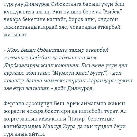
тургуну Дилмурод Өзбекстанга барыш үчүн беш
күндүк виза алган. Эки күндөн бери ал “Айбек”
чекара бекетине каттайт, бирок аны, ондогон
тажикстандыктардай эле, чекарадан өткөрбөй
жатышат.
-
Жок. Бизди Өзбекстанга такыр өткөрбөй
жатышат. Себебин да айтышкан жок.
Дарбазаларды жаап коюшкан. Биз эмне үчүн деп
сурасак, жөн гана: “Мүмкүн эмес! Бүттү!”, - деп
коюшту. Башка мамлекеттердин жарандары эркин
эле өтүп жатышат
, - дейт Дилмурод.
Фергана өрөөнүнүн Беш-Арык аймагына жакын
жердеги чекара бекеттери да иштебейт турат. Ал
жерге жакын аймактагы “Патар” бекетинде
канибадамдык Максуд Жура да эки күндөн бери
турганын айтты.