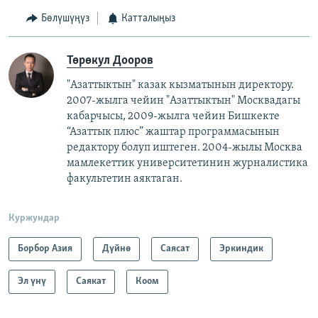
Бөлүшүңүз
Катталыңыз
Төрөкул Дооров
"Азаттыктын" казак кызматынын директору.
2007-жылга чейин "Азаттыктын" Москвадагы
кабарчысы, 2009-жылга чейин Бишкекте
“Азаттык плюс” жаштар программасынын
редактору болуп иштеген. 2004-жылы Москва
мамлекеттик университетинин журналистика
факультетин аяктаган.
Куржундар
Борбор Азия
Дүйнө
Саясат
Эркиндик
Эл үнү
Саякат
Коом