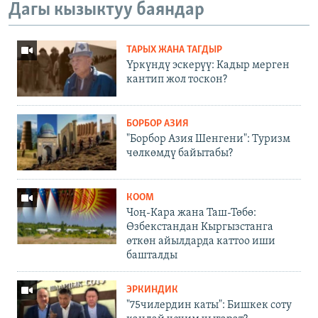
Дагы кызыктуу баяндар
ТАРЫХ ЖАНА ТАГДЫР
Үркүндү эскерүү: Кадыр мерген
кантип жол тоскон?
БОРБОР АЗИЯ
"Борбор Азия Шенгени": Туризм
чөлкөмдү байытабы?
КООМ
Чоң-Кара жана Таш-Төбө:
Өзбекстандан Кыргызстанга
өткөн айылдарда каттоо иши
башталды
ЭРКИНДИК
"75чилердин каты": Бишкек соту