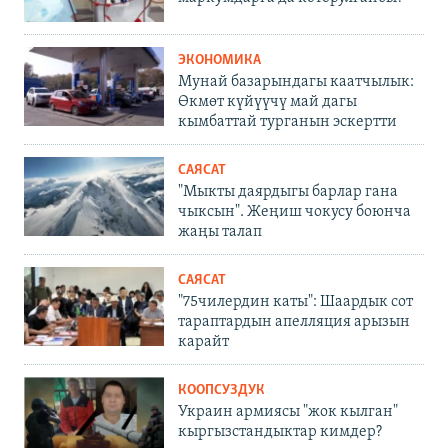
ЭКОНОМИКА
Мунай базарындагы каатчылык:
Өкмөт күйүүчү май дагы
кымбаттай турганын эскертти
САЯСАТ
"Мыкты даярдыгы барлар гана
чыксын". Жеңиш чокусу боюнча
жаңы талап
САЯСАТ
"75чилердин каты": Шаардык сот
тараптардын апелляция арызын
карайт
КООПСУЗДУК
Украин армиясы "жок кылган"
кыргызстандыктар кимдер?