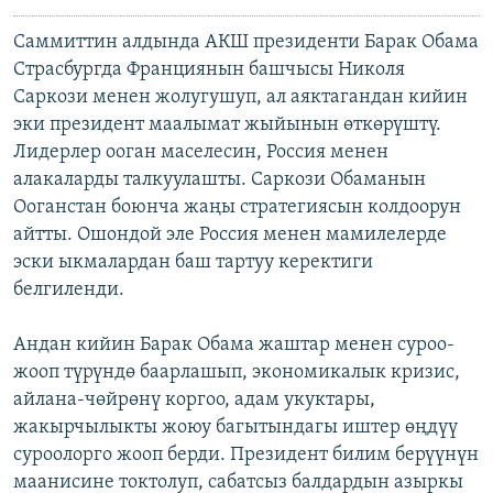
Саммиттин алдында АКШ президенти Барак Обама
Страсбургда Франциянын башчысы Николя
Саркози менен жолугушуп, ал аяктагандан кийин
эки президент маалымат жыйынын өткөрүштү.
Лидерлер ооган маселесин, Россия менен
алакаларды талкуулашты. Саркози Обаманын
Ооганстан боюнча жаңы стратегиясын колдоорун
айтты. Ошондой эле Россия менен мамилелерде
эски ыкмалардан баш тартуу керектиги
белгиленди.
Андан кийин Барак Обама жаштар менен суроо-
жооп түрүндө баарлашып, экономикалык кризис,
айлана-чөйрөнү коргоо, адам укуктары,
жакырчылыкты жоюу багытындагы иштер өңдүү
суроолорго жооп берди. Президент билим берүүнүн
маанисине токтолуп, сабатсыз балдардын азыркы