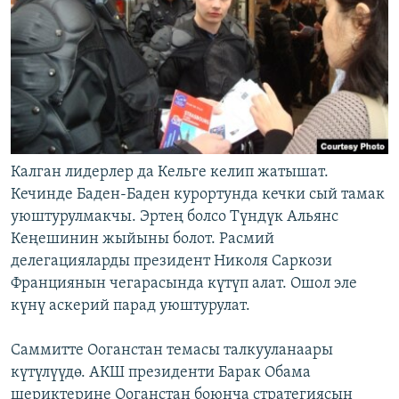
Калган лидерлер да Кельге келип жатышат.
Кечинде Баден-Баден курортунда кечки сый тамак
уюштурулмакчы. Эртең болсо Түндүк Альянс
Кеңешинин жыйыны болот. Расмий
делегацияларды президент Николя Саркози
Франциянын чегарасында күтүп алат. Ошол эле
күнү аскерий парад уюштурулат.
Саммитте Ооганстан темасы талкууланаары
күтүлүүдө. АКШ президенти Барак Обама
шериктерине Ооганстан боюнча стратегиясын