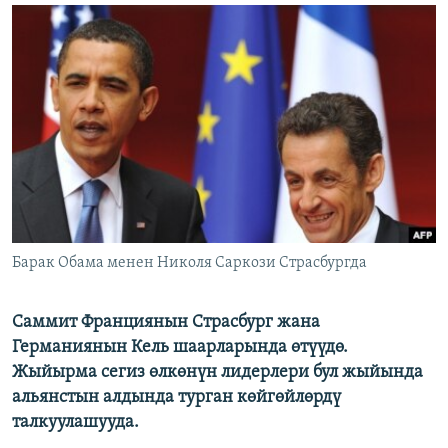
ОНЛАЙН ШЕРИНЕ
ЭЖЕ-СИҢДИЛЕР
АЗАТТЫК+
ЫҢГАЙСЫЗ СУРООЛОР
ЭЕ/АРнун бардык сайттары
Барак Обама менен Николя Саркози Страсбургда
Саммит Франциянын Страсбург жана
Германиянын Кель шаарларында өтүүдө.
Жыйырма сегиз өлкөнүн лидерлери бул жыйында
альянстын алдында турган көйгөйлөрдү
талкуулашууда.