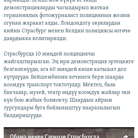
кармалды. Бейшемби күнүн кечинде
демонстрацияларды чагылдырып жаткан
германиялык фотожурналист полициянын желим
огунан жаракат алды. Лондондогу окуялардан
кийин Страсбург менен Келдин полициясы өзгөчө
даярдыкка келитирилди.
Страсбургда 10 миңдей полцициячы
жайгаштырылган. Эң ири демонcтрация эртеңкиге
белгиленүүдө, ага 60 миңдей киши катышат деп
күтүлүүдө. Бейшембинин кечинен бери шаарда
коомдук транспорт токтотулду. Мектеп, бала
бакчалар, музей, театр өңдүү коомдук жайлар эки
күн бою жабык болмокчу. Шаардын айрым
тургундары буга байланыштуу нааразылыгын
билдиришүүдө.
Обама менен Саркози Страсбургда