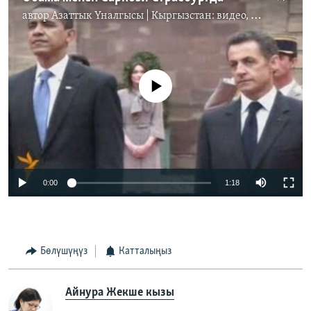
автор
Азаттык Үналгысы | Кыргызстан: видео, фото, кабарлар
No media source currently available
0:00
1:18
Бөлүшүңүз
Катталыңыз
Айнура Жекше кызы