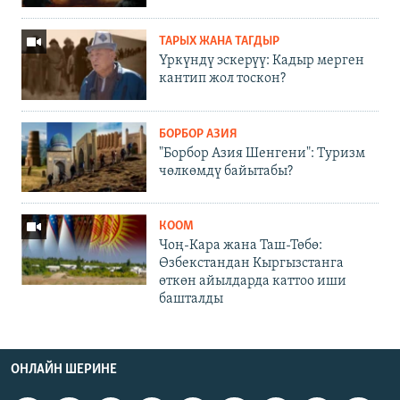
ТАРЫХ ЖАНА ТАГДЫР
Үркүндү эскерүү: Кадыр мерген
кантип жол тоскон?
БОРБОР АЗИЯ
"Борбор Азия Шенгени": Туризм
чөлкөмдү байытабы?
КООМ
Чоң-Кара жана Таш-Төбө:
Өзбекстандан Кыргызстанга
өткөн айылдарда каттоо иши
башталды
ОНЛАЙН ШЕРИНЕ