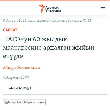
Линктер
Мазмунга
өтүңүз
8-Август, 2026-жыл, ишемби, Бишкек убактысы 01:18
Навигацияга
ЖАҢЫЛЫКТАР
өтүңүз
САЯСАТ
КЫРГЫЗСТАН
Издөөгө
НАТОнун 60 жылдык
салыңыз
ДҮЙНӨ
КЫРГЫЗСТАН
мааракесине арналган жыйын
УКРАИНА
САЯСАТ
ДҮЙНӨ
өтүүдө
АТАЙЫН ИЛИКТӨӨ
ЭКОНОМИКА
БОРБОР АЗИЯ
Айнура Жекше кызы
ТВ ПРОГРАММАЛАР
МАДАНИЯТ
4-Апрель, 2009
ПОДКАСТ
БҮГҮН АЗАТТЫКТА
ӨЗГӨЧӨ ПИКИР
ЭКСПЕРТТЕР ТАЛДАЙТ
Бөлүшүңүз
БИЗ ЖАНА ДҮЙНӨ
Русский
Бизди Google'дан табыңыз
ДАНИСТЕ