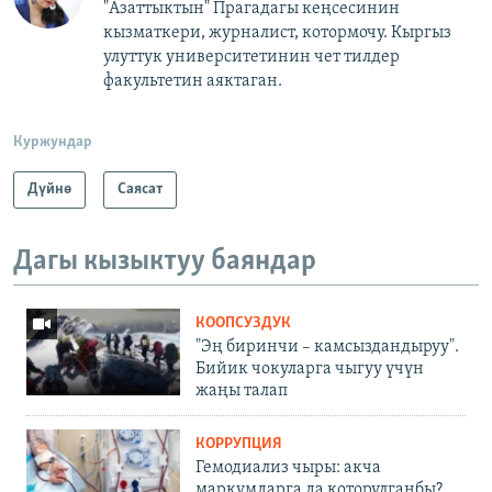
"Азаттыктын" Прагадагы кеңсесинин
кызматкери, журналист, котормочу. Кыргыз
улуттук университетинин чет тилдер
факультетин аяктаган.
Куржундар
Дүйнө
Саясат
Дагы кызыктуу баяндар
КООПСУЗДУК
"Эң биринчи – камсыздандыруу".
Бийик чокуларга чыгуу үчүн
жаңы талап
КОРРУПЦИЯ
Гемодиализ чыры: акча
маркумдарга да которулганбы?