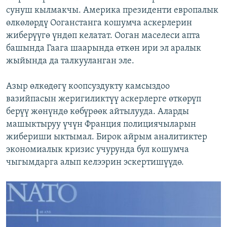
сунуш кылмакчы. Америка президенти европалык
өлкөлөрдү Ооганстанга кошумча аскерлерин
жиберүүгө үндөп келатат. Ооган маселеси апта
башында Гаага шаарында өткөн ири эл аралык
жыйында да талкууланган эле.
Азыр өлкөдөгү коопсуздукту камсыздоо
вазийпасын жеригиликтүү аскерлерге өткөрүп
берүү жөнүндө көбүрөөк айтылууда. Аларды
машыктыруу үчүн Франция полициячыларын
жибериши ыктымал. Бирок айрым аналитиктер
экономиалык кризис учурунда бул кошумча
чыгымдарга алып келээрин эскертишүүдө.