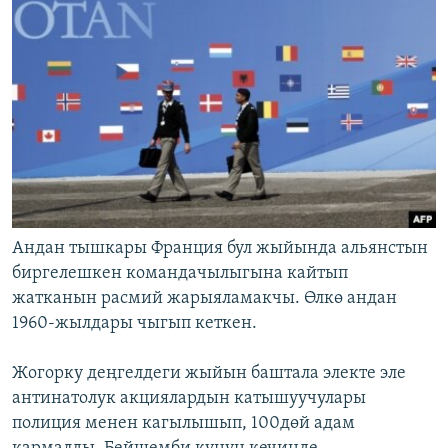
Андан тышкары Франция бул жыйында альянстын
биргелешкен командачылыгына кайтып
жатканын расмий жарыяламакчы. Өлкө андан
1960-жылдары чыгып кеткен.
Жогорку деңгелдеги жыйын баштала электе эле
антинатолук акциялардын катышуучулары
полиция менен кагылышып, 100дөй адам