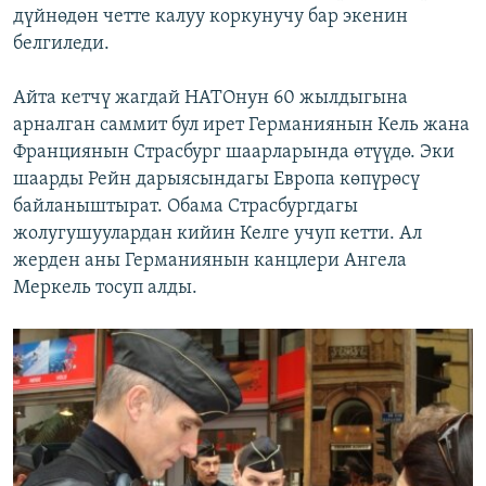
дүйнөдөн четте калуу коркунучу бар экенин
белгиледи.
Айта кетчү жагдай НАТОнун 60 жылдыгына
арналган саммит бул ирет Германиянын Кель жана
Франциянын Страсбург шаарларында өтүүдө. Эки
шаарды Рейн дарыясындагы Европа көпүрөсү
байланыштырат. Обама Страсбургдагы
жолугушуулардан кийин Келге учуп кетти. Ал
жерден аны Германиянын канцлери Ангела
Меркель тосуп алды.