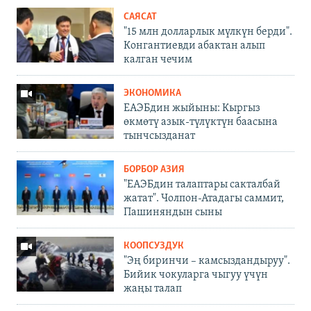
САЯСАТ
"15 млн долларлык мүлкүн берди".
Конгантиевди абактан алып
калган чечим
ЭКОНОМИКА
ЕАЭБдин жыйыны: Кыргыз
өкмөтү азык-түлүктүн баасына
тынчсызданат
БОРБОР АЗИЯ
"ЕАЭБдин талаптары сакталбай
жатат". Чолпон-Атадагы саммит,
Пашиняндын сыны
КООПСУЗДУК
"Эң биринчи – камсыздандыруу".
Бийик чокуларга чыгуу үчүн
жаңы талап