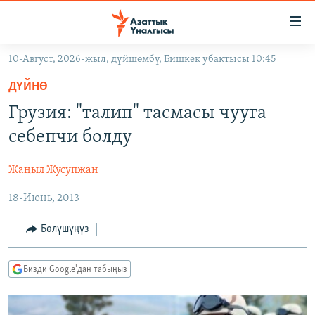
Линктер
Мазмунга
өтүңүз
10-Август, 2026-жыл, дүйшөмбү, Бишкек убактысы 10:45
Навигацияга
ЖАҢЫЛЫКТАР
өтүңүз
ДҮЙНӨ
КЫРГЫЗСТАН
Издөөгө
Грузия: "талип" тасмасы чууга
салыңыз
ДҮЙНӨ
КЫРГЫЗСТАН
себепчи болду
УКРАИНА
САЯСАТ
ДҮЙНӨ
Жаңыл Жусупжан
АТАЙЫН ИЛИКТӨӨ
ЭКОНОМИКА
БОРБОР АЗИЯ
18-Июнь, 2013
ТВ ПРОГРАММАЛАР
МАДАНИЯТ
ПОДКАСТ
БҮГҮН АЗАТТЫКТА
Бөлүшүңүз
ӨЗГӨЧӨ ПИКИР
ЭКСПЕРТТЕР ТАЛДАЙТ
Бизди Google'дан табыңыз
БИЗ ЖАНА ДҮЙНӨ
Русский
ДАНИСТЕ