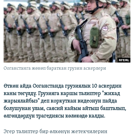
ОНЛАЙН ШЕРИНЕ
ЭЖЕ-СИҢДИЛЕР
АЗАТТЫК+
ЫҢГАЙСЫЗ СУРООЛОР
ЭЕ/АРнун бардык сайттары
Ооганстанга жөнөп бараткан грузин аскерлери
Өткөн айда Ооганстанда грузиялык 10 аскердин
каны төгүлдү. Грузияга каршы талиптер "жихад
жарыялайбыз" деп коркуткан видеонун пайда
болушунан улам, саясий кайым айтыш башталып,
өлгөндөрдүн трагедиясы көлөкөдө калды.
Эгер талиптер бир өлкөнүн жетекчилерин