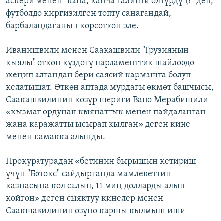
аскери менен "кана, канча талипти өлтүрдүң?" деп,
футболдо киргизилген топту санагандай,
барбалаңдаганын көрсөткөн эле.
Иванишвили менен Саакашвили "Грузиянын
кыялы" өткөн күздөгү парламенттик шайлоодо
жеңип алгандан бери саясий кармашта болуп
келатышат. Өткөн аптада мурдагы өкмөт башчысы,
Саакашвилинин көзүр шериги Вано Мерабишили
«кызмат ордунан кыянаттык менен пайдаланган
жана каражатты ысырап кылган» деген кине
менен камакка алынды.
Прокуратурадан «бетинин бырышын кетириш
үчүн "Ботокс" сайдырганда мамлекеттин
казнасына кол салып, 11 миң долларды алып
койгон» деген сыяктуу кинелер менен
Саакшавилинин өзүнө каршы кылмыш иши