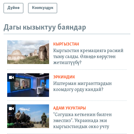
Дүйнө
Коопсуздук
Дагы кызыктуу баяндар
КЫРГЫЗСТАН
Кыргызстан кремацияга расмий
тыюу салды. Өлкөдө көрүстөн
жетиштүүбү?
ЭРКИНДИК
Иштерман мигранттардын
коомдогу орду кандай?
АДАМ УКУКТАРЫ
"Согушка кеткенин билген
эмеспиз". Украинада эки
кыргызстандык окко учту