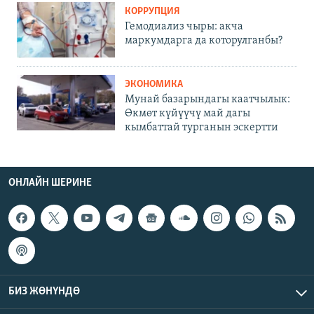
КОРРУПЦИЯ
Гемодиализ чыры: акча
маркумдарга да которулганбы?
ЭКОНОМИКА
Мунай базарындагы каатчылык:
Өкмөт күйүүчү май дагы
кымбаттай турганын эскертти
ОНЛАЙН ШЕРИНЕ
БИЗ ЖӨНҮНДӨ