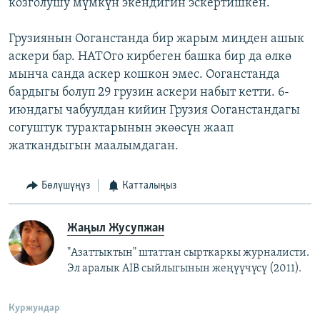
козголушу мүмкүн экендигин эскертишкен.
Грузиянын Ооганстанда бир жарым миңден ашык
аскери бар. НАТОго кирбеген башка бир да өлкө
мынча санда аскер кошкон эмес. Ооганстанда
бардыгы болуп 29 грузин аскери набыт кетти. 6-
июндагы чабуулдан кийин Грузия Ооганстандагы
согуштук турактарынын экөөсүн жаап
жаткандыгын маалымдаган.
Бөлүшүңүз
Катталыңыз
Жаңыл Жусупжан
"Азаттыктын" штаттан сырткаркы журналисти.
Эл аралык AIB сыйлыгынын жеңүүчүсү (2011).
Куржундар