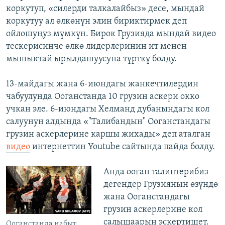
коркутуп, «силерди талкалайбыз» десе, мындай
коркутуу ал өлкөнүн элин бириктирмек деп
ойлошуңуз мүмкүн. Бирок Грузияда мындай видео
тескерисинче өлкө лидерлеринин ит менен
мышыктай ырылдашуусуна түрткү болду.
13-майдагы жана 6-июндагы жанкечтилердин
чабуулунда Ооганстанда 10 грузин аскери окко
учкан эле. 6-июндагы Хелманд дубанындагы кол
салуунун алдында «"Талибандын" Ооганстандагы
грузин аскерлерине каршы жихады» деп аталган
видео
интернеттин Youtube сайтында пайда болду.
Анда ооган талиптерибиз
дегендер Грузиянын өзүндө
жана Ооганстандагы
грузин аскерлерине кол
салышаарын эскертишет.
Ооганстанда набыт