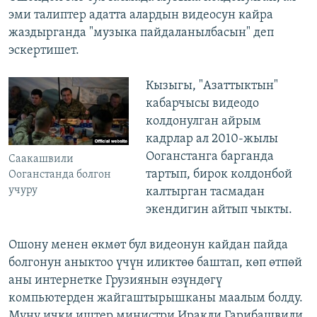
эми талиптер адатта алардын видеосун кайра
жаздырганда "музыка пайдаланылбасын" деп
эскертишет.
Кызыгы, "Азаттыктын"
кабарчысы видеодо
колдонулган айрым
кадрлар ал 2010-жылы
Ооганстанга барганда
Саакашвили
тартып, бирок колдонбой
Ооганстанда болгон
учуру
калтырган тасмадан
экендигин айтып чыкты.
Ошону менен өкмөт бул видеонун кайдан пайда
болгонун аныктоо үчүн иликтөө баштап, көп өтпөй
аны интернетке Грузиянын өзүндөгү
компьютерден жайгаштырышканы маалым болду.
Муну ички иштер министри Иракли Гарибашвили