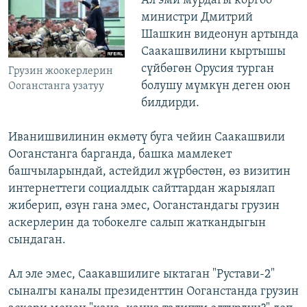
Ал эми мурдагы коргоо
министри Дмитрий
Шашкин видеонун артында
Саакашвилини кыртышы
сүйбөгөн Орусия турган
Грузин жоокерлерин
болушу мүмкүн деген оюн
Ооганстанга узатуу
билдирди.
Иванишвилинин өкмөтү буга чейин Саакашвили
Ооганстанга барганда, башка мамлекет
башчыларындай, астейдил жүрбөстөн, өз визитин
интернеттеги социалдык сайттардан жарыялап
жиберип, өзүн гана эмес, Ооганстандагы грузин
аскерлерин да тобокелге салып жаткандыгын
сындаган.
Ал эле эмес, Саакавшилиге ыктаган "Рустави-2"
сыналгы каналы президенттин Ооганстанда грузин