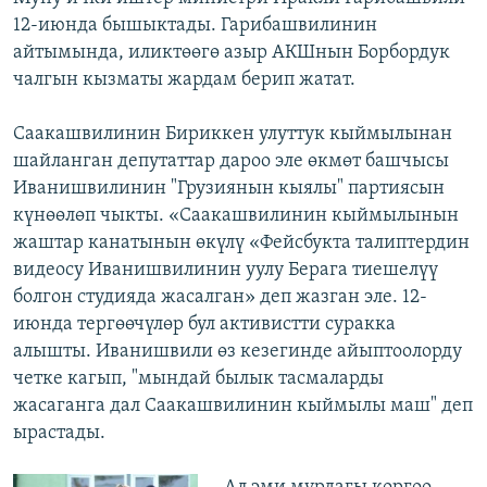
12-июнда бышыктады. Гарибашвилинин
айтымында, иликтөөгө азыр АКШнын Борбордук
чалгын кызматы жардам берип жатат.
Саакашвилинин Бириккен улуттук кыймылынан
шайланган депутаттар дароо эле өкмөт башчысы
Иванишвилинин "Грузиянын кыялы" партиясын
күнөөлөп чыкты. «Саакашвилинин кыймылынын
жаштар канатынын өкүлү «Фейсбукта талиптердин
видеосу Иванишвилинин уулу Берага тиешелүү
болгон студияда жасалган» деп жазган эле. 12-
июнда тергөөчүлөр бул активистти суракка
алышты. Иванишвили өз кезегинде айыптоолорду
четке кагып, "мындай былык тасмаларды
жасаганга дал Саакашвилинин кыймылы маш" деп
ырастады.