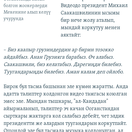
Видеодо президент Михаил
болгон жоокерлерди
Мекенине алып келүү
Саакашвилинин ысымы
учурунда
бир нече жолу аталып,
мындай коркутуу менен
аяктайт:
–
Биз каапыр грузиндердин ар бирин тозокко
айдайбыз. Анан Грузияга барабыз. Өч алабыз.
Саакашвили, биз келатабыз. Дарегиңди билебиз.
Туугандарыңды билебиз. Аман калам деп ойлобо.
Бирок бул тасма башынан эле күмөн жаратты. Анда
адатта талиптер колдонгон видео тамгасы коюлган
эмес эле. Мындан тышкары, "ал-Каидадан"
айырмаланып, талиптер эч качан Ооганстандан
сырткары жактарга кол салабыз дебейт, чет элдик
президентти же алардын туугандарын коркутпайт.
Ошондой эле бул тасмада музыка колдонулган, ал