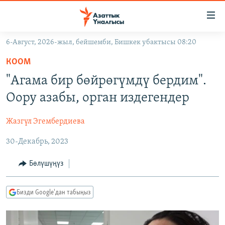
Линктер
Мазмунга
өтүңүз
6-Август, 2026-жыл, бейшемби, Бишкек убактысы 08:20
Навигацияга
ЖАҢЫЛЫКТАР
өтүңүз
КООМ
КЫРГЫЗСТАН
Издөөгө
"Агама бир бөйрөгүмдү бердим".
салыңыз
ДҮЙНӨ
КЫРГЫЗСТАН
Оору азабы, орган издегендер
УКРАИНА
САЯСАТ
ДҮЙНӨ
Жазгүл Эгембердиева
АТАЙЫН ИЛИКТӨӨ
ЭКОНОМИКА
БОРБОР АЗИЯ
30-Декабрь, 2023
ТВ ПРОГРАММАЛАР
МАДАНИЯТ
ПОДКАСТ
БҮГҮН АЗАТТЫКТА
Бөлүшүңүз
ӨЗГӨЧӨ ПИКИР
ЭКСПЕРТТЕР ТАЛДАЙТ
Бизди Google'дан табыңыз
БИЗ ЖАНА ДҮЙНӨ
Русский
ДАНИСТЕ