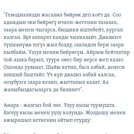
"Гемодиализди жасалма бөйрөк деп коёт да. Соо
адамдын эки бөйрөгү ичкен-жегенин тазалап,
заара менен чыгарса, биздики иштебейт, кургап
калган. Бул аппарат канды чыпкалайт. Диализге
түшкөнүмө тогуз жыл болду, ошондон бери заара
кылбайм. Ушул менин бөйрөгүм. Айрым бейтаптар
той-ашка барып, туура эмес бир нерсе жеп калат.
Ошондо ууланат. Шайы кетип, баса албай, денеси
шиший баштайт. Үч күн диализ албай калсак,
оозубузга заара келип, жыттанып калат. Ал
жаныбыздагыларга да билинет".
Анара - жалгыз бой эне. Улуу кызы турмушта.
Кичүү кызы менен уулу колунда. Жолдошу менен
ажырашып кеткенин айтып отурду: