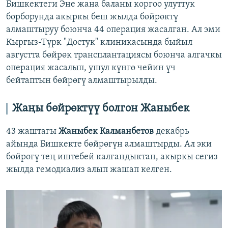
Бишкектеги Эне жана баланы коргоо улуттук
борборунда акыркы беш жылда бөйрөктү
алмаштыруу боюнча 44 операция жасалган. Ал эми
Кыргыз-Түрк "Достук" клиникасында быйыл
августта бөйрөк трансплантациясы боюнча алгачкы
операция жасалып, ушул күнгө чейин үч
бейтаптын бөйрөгү алмаштырылды.
Жаңы бөйрөктүү болгон Жаныбек
43 жаштагы
Жаныбек Калманбетов
декабрь
айында Бишкекте бөйрөгүн алмаштырды. Ал эки
бөйрөгү тең иштебей калгандыктан, акыркы сегиз
жылда гемодиализ алып жашап келген.