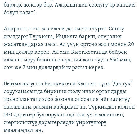
барлар, жоктор бар. Алардын ден соолугу ар кандай
болуп калат".
Анараны акча маселеси да кыстап турат. Соңку
жылдары Түркияга, Индияга барып, операция
жасаткандар аз эмес. Ал үчүн орточо эсеп менен 20
миң доллар керек. Ал эми Кыргызстанда бөйрөк
алмаштыруу боюнча операция жасатууга 650 миң
сом же 7 миң доллардай каражат керек.
Быйыл августта Бишкектеги Кыргыз-түрк "Достук"
ооруканасында биринчи жолу ички органдарды
трансплантациялоо боюнча операция ийгиликтүү
жасалганы расмий кабарланган. Түркиядан келген
140 дарыгер бул ооруканада эки-үч жыл иштеп,
жергиликтүү дарыгерлерди үйрөтүшөрү
маалымдалган.