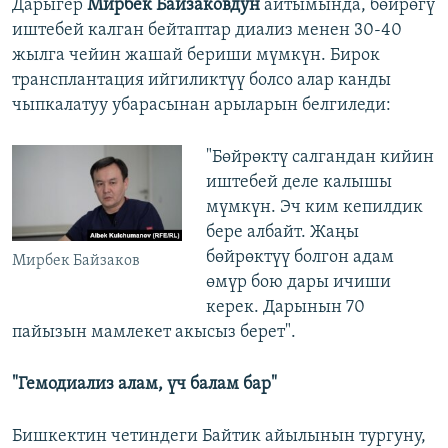
Дарыгер
Мирбек Байзаковдун
айтымында, бөйрөгү
иштебей калган бейтаптар диализ менен 30-40
жылга чейин жашай бериши мүмкүн. Бирок
трансплантация ийгиликтүү болсо алар канды
чыпкалатуу убарасынан арыларын белгиледи:
"Бөйрөктү салгандан кийин
иштебей деле калышы
мүмкүн. Эч ким кепилдик
бере албайт. Жаңы
бөйрөктүү болгон адам
Мирбек Байзаков
өмүр бою дары ичиши
керек. Дарынын 70
пайызын мамлекет акысыз берет".
"Гемодиализ алам, үч балам бар"
Бишкектин четиндеги Байтик айылынын тургуну,