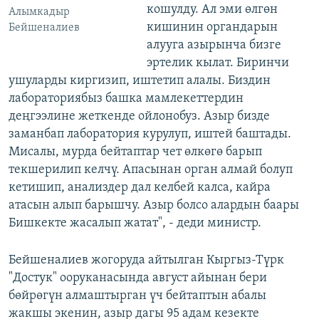
кошулду. Ал эми өлгөн
Алымкадыр
кишинин органдарын
Бейшеналиев
алууга азырынча бизге
эртелик кылат. Биринчи
ушуларды киргизип, иштетип алалы. Биздин
лабораториябыз башка мамлекеттердин
деңгээлине жеткенде ойлонобуз. Азыр бизде
заманбап лаборатория курулуп, иштей баштады.
Мисалы, мурда бейтаптар чет өлкөгө барып
текшерилип келчү. Апасынан орган алмай болуп
кетишип, анализдер дал келбей калса, кайра
атасын алып барышчу. Азыр болсо алардын баары
Бишкекте жасалып жатат", - деди министр.
Бейшеналиев жогоруда айтылган Кыргыз-Түрк
"Достук" ооруканасында август айынан бери
бөйрөгүн алмаштырган үч бейтаптын абалы
жакшы экенин, азыр дагы 95 адам кезекте