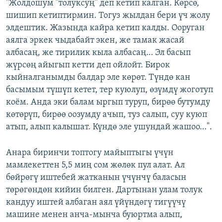
"Жолдошум "толуксуң" деп кетип калган. Көрсө,
шишип кетиптирмин. Тогуз жылдан бери үч жолу
элдештик. Жазында кайра кетип калды. Ооруган
аялга эркек чыдабайт экен, же тамак жасай
албасаң, же тирилик кыла албасаң… Эл басып
жүрсөң айыгып кетти деп ойлойт. Бирок
кыйналганымды балдар эле көрөт. Түндө кан
басымым түшүп кетет, тер куюлуп, өзүмдү жоготуп
коём. Анда эки балам ыргып туруп, бирөө бутумду
көтөрүп, бирөө оозумду ачып, туз салып, суу куюп
атып, алып калышат. Күндө эле ушундай жашоо…".
Анара биринчи топтогу майыптыгы үчүн
мамлекеттен 5,5 миң сом жөлөк пул алат. Ал
бөйрөгү иштебей жатканын үчүнчү баласын
төрөгөндөн кийин билген. Дартынан улам толук
кандуу иштей албаган аял үйүндөгү тигүүчү
машине менен анча-мынча буюртма алып,