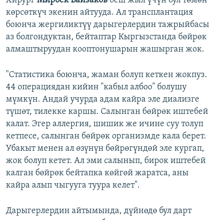
Хирург
Мирбек Байзаков
беш жыл үчүн бул төмөн
көрсөткүч экенин айтууда. Ал трансплантация
боюнча жергиликтүү дарыгерлердин тажрыйбасы
аз болгондуктан, бейтаптар Кыргызстанда бөйрөк
алмаштыруудан кооптонушарын жашырган жок.
"Статистика боюнча, жаман болуп кеткен жокпуз.
44 операциядан кийин "кабыл албоо" болушу
мүмкүн. Андай учурда адам кайра эле диализге
түшөт, тилекке каршы. Салынган бөйрөк иштебей
калат. Эгер аллергия, шишик же ичине суу толуп
кетпесе, салынган бөйрөк организмде кала берет.
Убакыт менен ал өзүнүн бөйрөгүндөй эле кургап,
жок болуп кетет. Ал эми салынып, бирок иштебей
калган бөйрөк бейтапка көйгөй жаратса, аны
кайра алып чыгууга туура келет".
Дарыгерлердин айтымында, дүйнөдө бул дарт