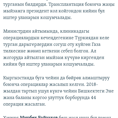
турганын билдирди. Трансплантация боюнча жаңы
мыйзамга президент кол койгондон кийин бул
иштер уланарын кошумчалады.
Министрдин айтымында, клиникадагы
операциялардын кечеңдегенине Түркиядан келе
турган дарыгерлердин согуш оту күйгөн Газа
тилкесине жөнөп кеткени себеп болгон. Ал
жогоруда айтылган мыйзам күчүнө киргенден
кийин бул иштер уланарын кошумчалады.
Кыргызстанда буга чейин да бөйрөк алмаштыруу
боюнча операциялар жасалып келген. 2018-
жылдан тартып ушул күнгө чейин Бишкектеги Эне
жана баланы коргоо улуттук борборунда 44
операция жасалган.