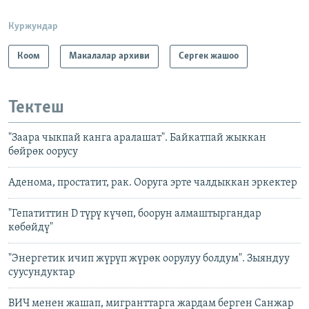
Куржундар
Коом
Макалалар архиви
Сергек жашоо
Тектеш
"Заара чыкпай канга аралашат". Байкатпай жыккан
бөйрөк оорусу
Аденома, простатит, рак. Ооруга эрте чалдыккан эркектер
"Гепатиттин D түрү күчөп, боорун алмаштыргандар
көбөйдү"
"Энергетик ичип жүрүп жүрөк оорулуу болдум". Зыяндуу
суусундуктар
ВИЧ менен жашап, мигранттарга жардам берген Санжар