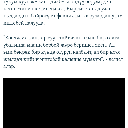
тукум кууп же кант диабети өңдүү оорулардын
кесепетинен келип чыкса, Кыргызстанда улан-
кыздардын бөйрөгү инфекциялык оорулардан улам
иштебей калууда.
"Көпчүлүк жаштар суук тийгизип алып, бирок ага
убагында маани бербей жүрө беришет экен. Ал
эми бөйрөк бир күндө отуруп калбайт, ал бир нече
жылдан кийин иштебей калышы мүмкүн", - дешет
алар.