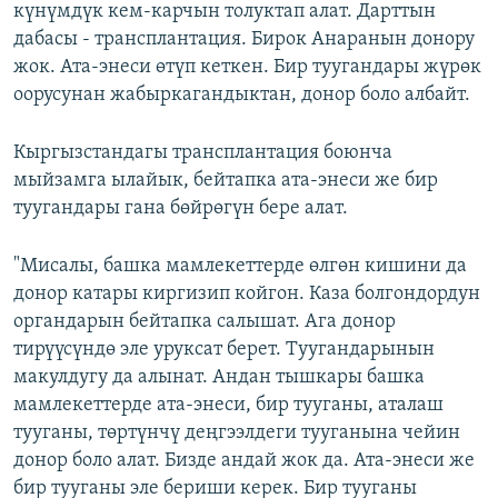
күнүмдүк кем-карчын толуктап алат. Дарттын
дабасы - трансплантация. Бирок Анаранын донору
жок. Ата-энеси өтүп кеткен. Бир туугандары жүрөк
оорусунан жабыркагандыктан, донор боло албайт.
Кыргызстандагы трансплантация боюнча
мыйзамга ылайык, бейтапка ата-энеси же бир
туугандары гана бөйрөгүн бере алат.
"Мисалы, башка мамлекеттерде өлгөн кишини да
донор катары киргизип койгон. Каза болгондордун
органдарын бейтапка салышат. Ага донор
тирүүсүндө эле уруксат берет. Туугандарынын
макулдугу да алынат. Андан тышкары башка
мамлекеттерде ата-энеси, бир тууганы, аталаш
тууганы, төртүнчү деңгээлдеги тууганына чейин
донор боло алат. Бизде андай жок да. Ата-энеси же
бир тууганы эле бериши керек. Бир тууганы