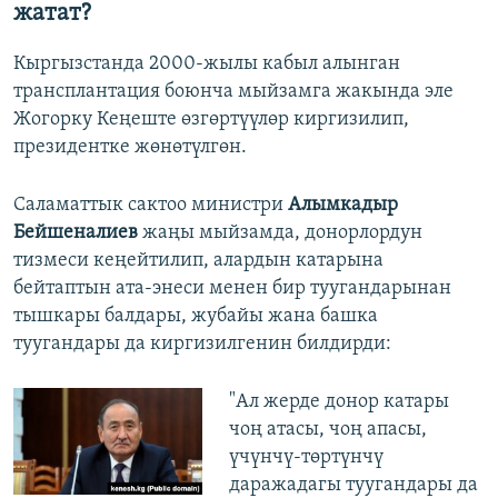
жатат?
Кыргызстанда 2000-жылы кабыл алынган
трансплантация боюнча мыйзамга жакында эле
Жогорку Кеңеште өзгөртүүлөр киргизилип,
президентке жөнөтүлгөн.
Саламаттык сактоо министри
Алымкадыр
Бейшеналиев
жаңы мыйзамда, донорлордун
тизмеси кеңейтилип, алардын катарына
бейтаптын ата-энеси менен бир туугандарынан
тышкары балдары, жубайы жана башка
туугандары да киргизилгенин билдирди:
"Ал жерде донор катары
чоң атасы, чоң апасы,
үчүнчү-төртүнчү
даражадагы туугандары да