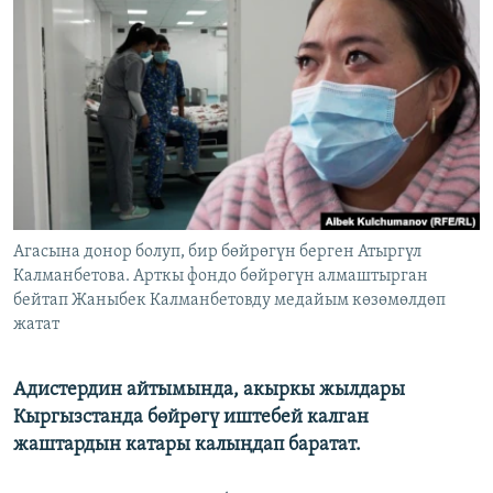
ОНЛАЙН ШЕРИНЕ
ЭЖЕ-СИҢДИЛЕР
АЗАТТЫК+
ЫҢГАЙСЫЗ СУРООЛОР
ЭЕ/АРнун бардык сайттары
Агасына донор болуп, бир бөйрөгүн берген Атыргүл
Калманбетова. Арткы фондо бөйрөгүн алмаштырган
бейтап Жаныбек Калманбетовду медайым көзөмөлдөп
жатат
Адистердин айтымында, акыркы жылдары
Кыргызстанда бөйрөгү иштебей калган
жаштардын катары калыңдап баратат.