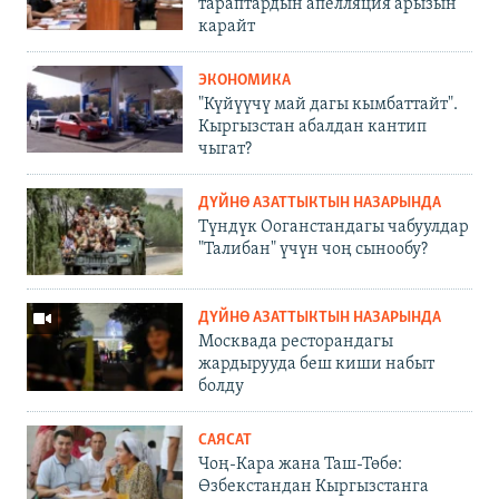
тараптардын апелляция арызын
карайт
ЭКОНОМИКА
"Күйүүчү май дагы кымбаттайт".
Кыргызстан абалдан кантип
чыгат?
ДҮЙНӨ АЗАТТЫКТЫН НАЗАРЫНДА
Түндүк Ооганстандагы чабуулдар
"Талибан" үчүн чоң сынообу?
ДҮЙНӨ АЗАТТЫКТЫН НАЗАРЫНДА
Москвада ресторандагы
жардырууда беш киши набыт
болду
САЯСАТ
Чоң-Кара жана Таш-Төбө:
Өзбекстандан Кыргызстанга