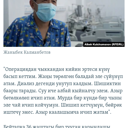
Жаныбек Калманбетов
"Операциядан чыккандан кийин эртеси күнү
басып кеттим. Жаңы төрөлгөн баладай эле сүйүнүп
атам. Диализ дегенди унутуп калдым. Шишиктин
баары тарады. Суу иче албай кыйналчу элем. Азыр
бөтөлкөлөп ичип атам. Мурда бир күндө бир чыны
эле чай ичип койчумун. Шишип кетчүмүн, бөйрөк
иштечү эмес. Азыр каалашымча ичип жатам".
Бейтапка 36 жаштагы бир тууган карындашы