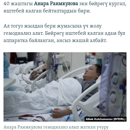
40 жаштагы
Анара Раимкулова
эки бөйрөгү кургап,
иштебей калган бейтаптардын бири.
Ал тогуз жылдан бери жумасына үч жолу
гемодиализ алат. Бөйрөгү иштебей калган адам бул
аппаратка байланган, ансыз жашай албайт.
Анара Раимкулова гемодиализ алып жаткан учуру