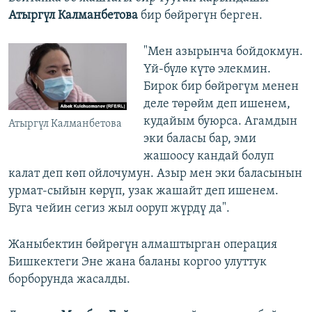
Атыргүл Калманбетова
бир бөйрөгүн берген.
"Мен азырынча бойдокмун.
Үй-бүлө күтө элекмин.
Бирок бир бөйрөгүм менен
деле төрөйм деп ишенем,
кудайым буюрса. Агамдын
Атыргүл Калманбетова
эки баласы бар, эми
жашоосу кандай болуп
калат деп көп ойлочумун. Азыр мен эки баласынын
урмат-сыйын көрүп, узак жашайт деп ишенем.
Буга чейин сегиз жыл ооруп жүрдү да".
Жаныбектин бөйрөгүн алмаштырган операция
Бишкектеги Эне жана баланы коргоо улуттук
борборунда жасалды.