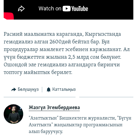
Расмий маалыматка караганда, Кыргызстанда
гемодиализ алган 2600дөй бейтап бар. Бул
процедуралар мамлекет эсебинен каржыланат. Ал
үчүн бюджеттен жылына 2,5 млрд сом бөлүнөт.
Ошондой эле гемодиализ алгандарга биринчи
топтогу майыптык берилет.
Бөлүшүңүз
Катталыңыз
Жазгүл Эгембердиева
"Азаттыктын" Бишкектеги журналисти, "Бүгүн
Азаттыкта" жаңылыктар программасынын
алып баруучусу.