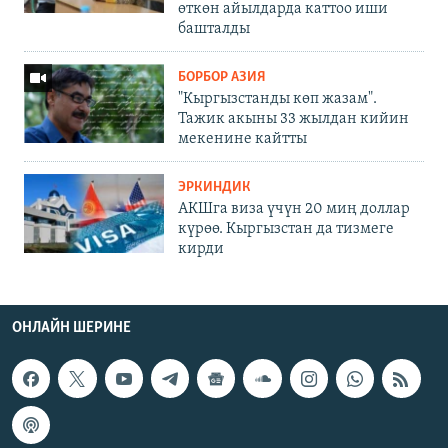
өткөн айылдарда каттоо иши
башталды
БОРБОР АЗИЯ
"Кыргызстанды көп жазам".
Тажик акыны 33 жылдан кийин
мекенине кайтты
ЭРКИНДИК
АКШга виза үчүн 20 миң доллар
күрөө. Кыргызстан да тизмеге
кирди
ОНЛАЙН ШЕРИНЕ