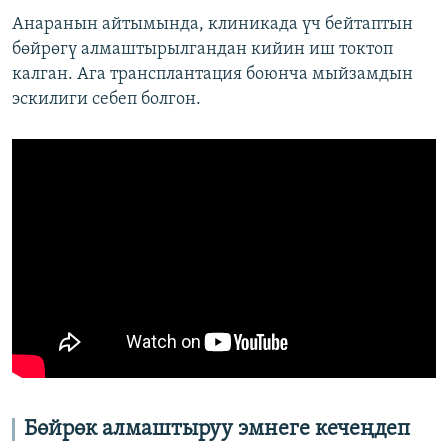
Анаранын айтымында, клиникада үч бейтаптын
бөйрөгү алмаштырылгандан кийин иш токтоп
калган. Ага трансплантация боюнча мыйзамдын
эскилиги себеп болгон.
Бөйрөк алмаштыруу эмнеге кечеңдеп