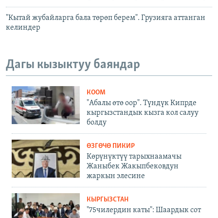
"Кытай жубайларга бала төрөп берем". Грузияга аттанган
келиндер
Дагы кызыктуу баяндар
КООМ
"Абалы өтө оор". Түндүк Кипрде
кыргызстандык кызга кол салуу
болду
ӨЗГӨЧӨ ПИКИР
Көрүнүктүү тарыхнаамачы
Жаныбек Жакыпбековдун
жаркын элесине
КЫРГЫЗСТАН
"75чилердин каты": Шаардык сот