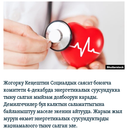
ОНЛАЙН ШЕРИНЕ
ЭЖЕ-СИҢДИЛЕР
АЗАТТЫК+
ЫҢГАЙСЫЗ СУРООЛОР
ЭЕ/АРнун бардык сайттары
Жогорку Кеңештин Социалдык саясат боюнча
комитети 4-декабрда энергетикалык суусундукка
тыюу салган мыйзам долбоорун карады.
Демилгечилер бул калктын саламаттыгына
байланыштуу маселе экенин айтууда. Жарым жыл
мурун өкмөт энергетикалык суусундуктарды
жарнамалоого тыюу салган эле.