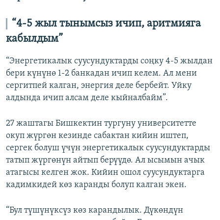
“4-5 жыл тынымсыз ичип, аритмияга
кабылдым”
“Энергетикалык суусундуктарды соңку 4-5 жылдан
бери күнүнө 1-2 банкадан ичип келем. Ал мени
сергитпей калган, энергия деле бербейт. Уйку
алдында ичип алсам деле кыйналбайм”.
27 жаштагы Бишкектин тургуну университетте
окуп жүргөн кезинде сабактан кийин иштеп,
сергек болуш үчүн энергетикалык суусундуктарды
татып жүргөнүн айтып берүүдө. Ал ысымын ачык
атагысы келген жок. Кийин ошол суусундуктарга
кадимкидей көз каранды болуп калган экен.
“Бул түшүнүксүз көз карандылык. Дүкөндүн