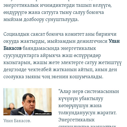
энергетикалык ичимдиктерди ташып келүүгө,
өндүрүүгө жана сатууга тыюу салуу боюнча
мыйзам долбоору сунушталууда.
Социалдык саясат боюнча комитет аны биринчи
окууда жактырды, мыйзамдын демилгечиси
Улан
Бакасов
баяндамасында энергетикалык
суусундуктарга айрыкча жаш өспүрүмдөр
кызыгарын, жашы жете электерге сатуу жетиштүү
деңгээлде чектелбей жатканын айтып, анын ден
соолукка зыяны чоң экенин кошумчалады.
“Алар нерв системасынын
күчүнүн убактылуу
көтөрүлүшүн жана
толкундануусун жаратат.
Энергетикалык
Улан Бакасов.