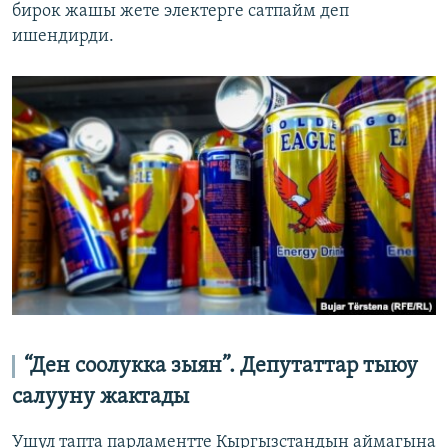
бирок жашы жете электерге сатпайм деп
ишендирди.
“Ден соолукка зыян”. Депутаттар тыюу
салууну жактады
Ушул тапта парламентте Кыргызстандын аймагына