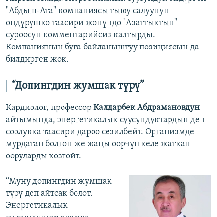
"Абдыш-Ата" компаниясы тыюу салуунун
өндүрүшкө таасири жөнүндө "Азаттыктын"
суроосун комментарийсиз калтырды.
Компаниянын буга байланыштуу позициясын да
билдирген жок.
“Допингдин жумшак түрү”
Кардиолог, профессор
Калдарбек Абдрамановдун
айтымында, энергетикалык суусундуктардын ден
соолукка таасири дароо сезилбейт. Организмде
мурдатан болгон же жаңы өөрчүп келе жаткан
ооруларды козгойт.
“Муну допингдин жумшак
түрү деп айтсак болот.
Энергетикалык