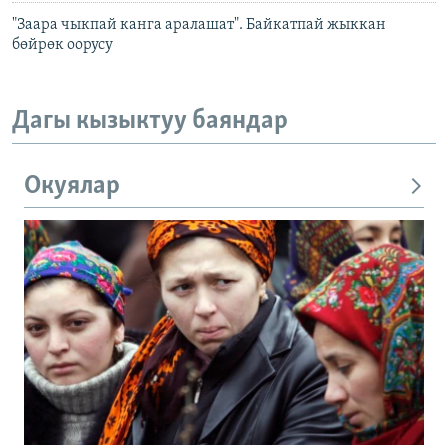
"Заара чыкпай канга аралашат". Байкатпай жыккан
бөйрөк оорусу
Дагы кызыктуу баяндар
Окуялар