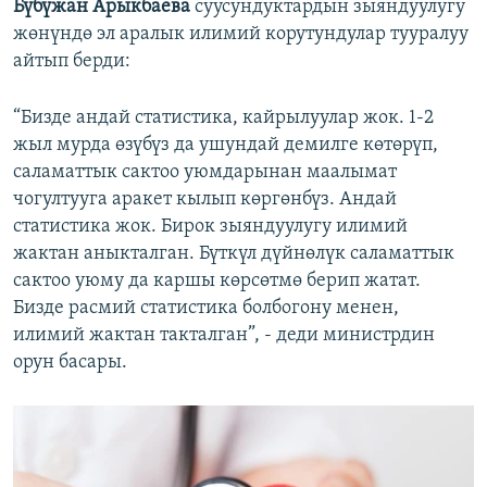
Бүбүжан Арыкбаева
суусундуктардын зыяндуулугу
жөнүндө эл аралык илимий корутундулар тууралуу
айтып берди:
“Бизде андай статистика, кайрылуулар жок. 1-2
жыл мурда өзүбүз да ушундай демилге көтөрүп,
саламаттык сактоо уюмдарынан маалымат
чогултууга аракет кылып көргөнбүз. Андай
статистика жок. Бирок зыяндуулугу илимий
жактан аныкталган. Бүткүл дүйнөлүк саламаттык
сактоо уюму да каршы көрсөтмө берип жатат.
Бизде расмий статистика болбогону менен,
илимий жактан такталган”, - деди министрдин
орун басары.