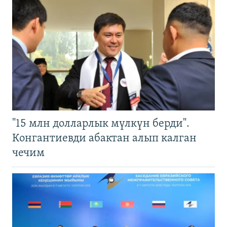
"15 млн долларлык мүлкүн берди".
Конгантиевди абактан алып калган
чечим