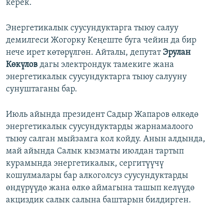
керек.
Энергетикалык суусундуктарга тыюу салуу
демилгеси Жогорку Кеңеште буга чейин да бир
нече ирет көтөрүлгөн. Айталы, депутат
Эрулан
Көкүлов
дагы электрондук тамекиге жана
энергетикалык суусундуктарга тыюу салууну
сунуштаганы бар.
Июль айында президент Садыр Жапаров өлкөдө
энергетикалык суусундуктарды жарнамалоого
тыюу салган мыйзамга кол койду. Анын алдында,
май айында Салык кызматы июлдан тартып
курамында энергетикалык, сергитүүчү
кошулмалары бар алкоголсуз суусундуктарды
өндүрүүдө жана өлкө аймагына ташып келүүдө
акциздик салык салына баштарын билдирген.