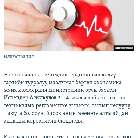
Иллюстрация
Энергетикалык ичимдиктерди ташып келүү
тартиби тууралуу маалымат берген экономика
жана коммерция министринин орун басары
Искендер Асылкулов
2014-жылы кабыл алынган
техникалык регламентке ылайык, ташып келүүнү
тыюуга болорун, бирок анын мөөнөтү алты айдан
ашпашы керектигин билдирди.
Кыргызстанда энергетикалык суусундук өндүргөн