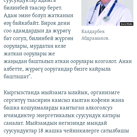
суусундуктар адамга
билинбей таасир берет.
Адам эмне болуп жатканын
өзү байкабайт. Бирок дени
соо адамдардын да жүрөгү
Калдарбек
бат согуп, билинбей жүргөн
Абдраманов.
оорулары, мурдатан келе
жаткан оорулары же
жаңыдан башталып аткан оорулары козголот. Анан
албетте, жүрөгү ооругандар бизге кайрыла
башташат".
Кыргызстанда мыйзамга ылайык, организмге
сергитүү таасирин камсыз кылган кофеин жана
башка кошулмаларды камтыган алкоголсуз
ичимдиктер энергетикалык суусундук катары
саналат. Мыйзамдын негизинде мындай
суусундуктар 18 жашка чейинкилерге сатылбашы