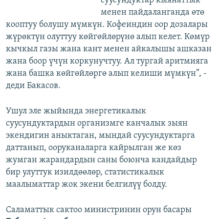
суусундуктар кыянаттык
менен пайдаланганда өтө
кооптуу болушу мүмкүн. Кофеиндин оор дозалары
жүрөктүн олуттуу көйгөйлөрүнө алып келет. Көмүр
кычкыл газы жана кант менен айкалышы ашказан
жана боор үчүн коркунучтуу. Ал тургай аритмияга
жана башка көйгөйлөргө алып келиши мүмкүн”, -
деди Бакасов.
Ушул эле жыйында энергетикалык
суусундуктардын организмге канчалык зыян
экендигин аныктаган, мындай суусундуктарга
даттанып, ооруканаларга кайрылган же көз
жумган жарандардын саны боюнча кандайдыр
бир улуттук изилдөөлөр, статистикалык
маалыматтар жок экени белгилүү болду.
Саламаттык сактоо министринин орун басары