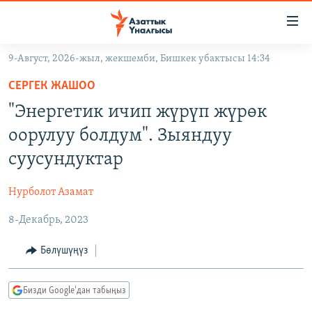
Линктер
Мазмунга
өтүңүз
9-Август, 2026-жыл, жекшемби, Бишкек убактысы 14:34
Навигацияга
ЖАҢЫЛЫКТАР
өтүңүз
СЕРГЕК ЖАШОО
КЫРГЫЗСТАН
Издөөгө
"Энергетик ичип жүрүп жүрөк
салыңыз
ДҮЙНӨ
КЫРГЫЗСТАН
оорулуу болдум". Зыяндуу
УКРАИНА
САЯСАТ
ДҮЙНӨ
суусундуктар
АТАЙЫН ИЛИКТӨӨ
ЭКОНОМИКА
БОРБОР АЗИЯ
Нурболот Азамат
ТВ ПРОГРАММАЛАР
МАДАНИЯТ
8-Декабрь, 2023
ПОДКАСТ
БҮГҮН АЗАТТЫКТА
ӨЗГӨЧӨ ПИКИР
ЭКСПЕРТТЕР ТАЛДАЙТ
Бөлүшүңүз
БИЗ ЖАНА ДҮЙНӨ
Русский
Бизди Google'дан табыңыз
ДАНИСТЕ