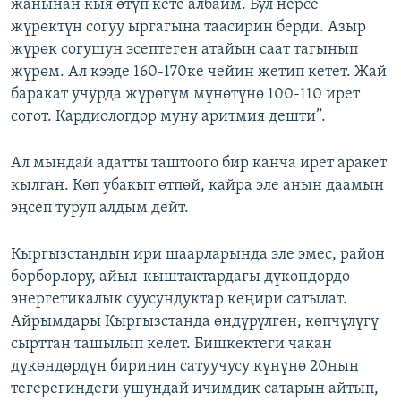
жанынан кыя өтүп кете албайм. Бул нерсе
жүрөктүн согуу ыргагына таасирин берди. Азыр
жүрөк согушун эсептеген атайын саат тагынып
жүрөм. Ал кээде 160-170ке чейин жетип кетет. Жай
баракат учурда жүрөгүм мүнөтүнө 100-110 ирет
согот. Кардиологдор муну аритмия дешти”.
Ал мындай адатты таштоого бир канча ирет аракет
кылган. Көп убакыт өтпөй, кайра эле анын даамын
эңсеп туруп алдым дейт.
Кыргызстандын ири шаарларында эле эмес, район
борборлору, айыл-кыштактардагы дүкөндөрдө
энергетикалык суусундуктар кеңири сатылат.
Айрымдары Кыргызстанда өндүрүлгөн, көпчүлүгү
сырттан ташылып келет. Бишкектеги чакан
дүкөндөрдүн биринин сатуучусу күнүнө 20нын
тегерегиндеги ушундай ичимдик сатарын айтып,