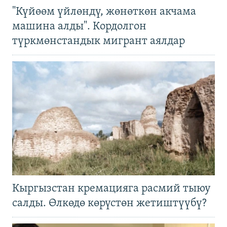
"Күйөөм үйлөндү, жөнөткөн акчама
машина алды". Кордолгон
түркмөнстандык мигрант аялдар
Кыргызстан кремацияга расмий тыюу
салды. Өлкөдө көрүстөн жетиштүүбү?