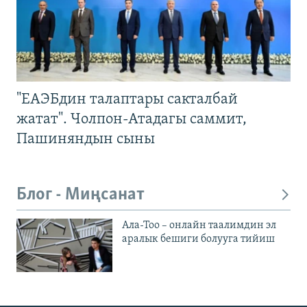
"ЕАЭБдин талаптары сакталбай
жатат". Чолпон-Атадагы саммит,
Пашиняндын сыны
Блог - Миңсанат
Ала-Тоо – онлайн таалимдин эл
аралык бешиги болууга тийиш