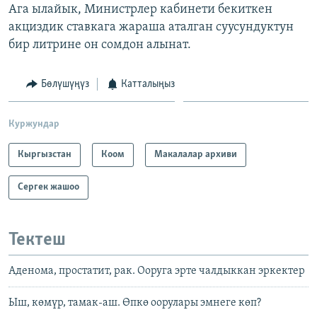
Ага ылайык, Министрлер кабинети бекиткен
акциздик ставкага жараша аталган суусундуктун
бир литрине он сомдон алынат.
Бөлүшүңүз
Катталыңыз
Куржундар
Кыргызстан
Коом
Макалалар архиви
Сергек жашоо
Тектеш
Аденома, простатит, рак. Ооруга эрте чалдыккан эркектер
Ыш, көмүр, тамак-аш. Өпкө оорулары эмнеге көп?