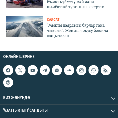
Өкмөт күйүүчү май дагы
кымбаттай турганын эскертти
САЯСАТ
"Мыкты даярдыгы барлар гана
чыксын". Жеңиш чокусу боюнча
жаңы талап
ОНЛАЙН ШЕРИНЕ
БИЗ ЖӨНҮНДӨ
"АЗАТТЫКТЫН" САНДЫГЫ