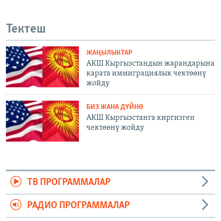
Тектеш
ЖАҢЫЛЫКТАР
АКШ Кыргызстандын жарандарына
карата иммиграциялык чектөөнү
жойду
БИЗ ЖАНА ДҮЙНӨ
АКШ Кыргызстанга киргизген
чектөөнү жойду
ТВ ПРОГРАММАЛАР
РАДИО ПРОГРАММАЛАР