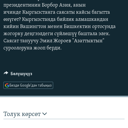
президентинин Борбор Азия, анын
ОНЛАЙН ШЕРИНЕ
ЭЖЕ-СИҢДИЛЕР
ичинде Кыргызстанга саясаты кайсы багытта
АЗАТТЫК+
өнүгөт? Кыргызстанда бийлик алмашкандан
ЫҢГАЙСЫЗ СУРООЛОР
кийин Вашингтон менен Бишкектин ортосунда
жогорку деңгээлдеги сүйлөшүү баштала элек.
Саясат тануучу Эмил Жороев "Азаттыктын"
ЭЕ/АРнун бардык сайттары
суроолоруна жооп берди.
Бөлүшүңүз
Бизди Google'дан табыңыз
Толук көрсөт