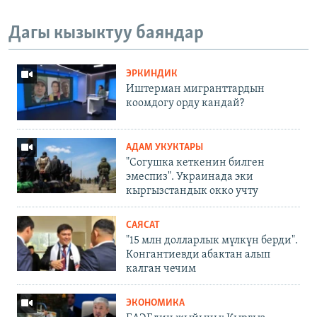
Дагы кызыктуу баяндар
ЭРКИНДИК
Иштерман мигранттардын
коомдогу орду кандай?
АДАМ УКУКТАРЫ
"Согушка кеткенин билген
эмеспиз". Украинада эки
кыргызстандык окко учту
САЯСАТ
"15 млн долларлык мүлкүн берди".
Конгантиевди абактан алып
калган чечим
ЭКОНОМИКА