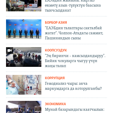
ЕАЭБдин жыйыны: Кыргыз
өкмөтү азык-түлүктүн баасына
тынчсызданат
БОРБОР АЗИЯ
"ЕАЭБдин талаптары сакталбай
жатат". Чолпон-Атадагы саммит,
Пашиняндын сыны
КООПСУЗДУК
"Эң биринчи – камсыздандыруу".
Бийик чокуларга чыгуу үчүн
жаңы талап
КОРРУПЦИЯ
Гемодиализ чыры: акча
маркумдарга да которулганбы?
ЭКОНОМИКА
Мунай базарындагы каатчылык: