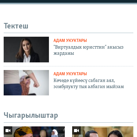
Тектеш
АДАМ УКУКТАРЫ
"Виртуалдык юристтин" акысыз
жардамы
АДАМ УКУКТАРЫ
Көчөдө күйөөсү сабаган аял,
зомбулукту тыя албаган мыйзам
Чыгарылыштар