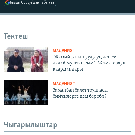
Бизди Google'дан табыңыз
Тектеш
МАДАНИЯТ
"Жамийланын уулусуң дешсе,
далай мушташтым". Айтматовдун
каармандары
МАДАНИЯТ
Заманбап балет труппасы
бийчилерге дем береби?
Чыгарылыштар