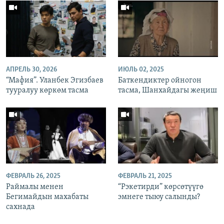
АПРЕЛЬ 30, 2026
ИЮЛЬ 02, 2025
“Мафия”. Уланбек Эгизбаев
Баткендиктер ойногон
тууралуу көркөм тасма
тасма, Шанхайдагы жеңиш
ФЕВРАЛЬ 26, 2025
ФЕВРАЛЬ 21, 2025
Раймалы менен
“Рэкетирди” көрсөтүүгө
Бегимайдын махабаты
эмнеге тыюу салынды?
сахнада