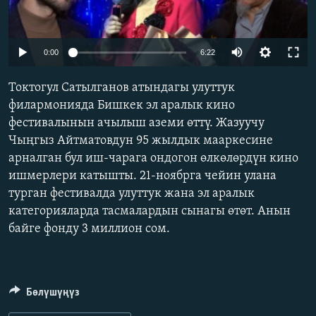
ОНЛАЙН ШЕРИНЕ
ЭЖЕ-СИҢДИЛЕР
АЗАТТЫК+
Auto
0:00
6:22
ЫҢГАЙСЫЗ СУРООЛОР
240p
Токтогул Сатылганов атындагы улуттук
360p
филармонияда Бишкек эл аралык кино
ЭЕ/АРнун бардык сайттары
фестивалынын ачылыш аземи өттү. Жазуучу
480p
Auto
240p
360p
480p
Чыңгыз Айтматовдун 95 жылдык мааркесине
720p
арналган бул иш-чарага ондогон өлкөлөрдүн кино
720p
1080p
1080p
ишмерлери катышты. 21-ноябрга чейин улана
турган фестивалда улуттук жана эл аралык
категорияларда тасмалардын сынагы өтөт. Анын
байге фонду 3 миллион сом.
Бөлүшүңүз