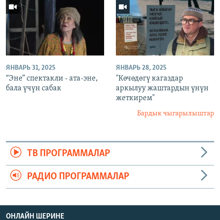
ЯНВАРЬ 31, 2025
ЯНВАРЬ 28, 2025
“Эне” спектакли - ата-эне,
"Көчөдөгү кагаздар
бала үчүн сабак
аркылуу жаштардын үнүн
жеткирем"
Бардык чыгарылыштар
ТВ ПРОГРАММАЛАР
РАДИО ПРОГРАММАЛАР
ОНЛАЙН ШЕРИНЕ