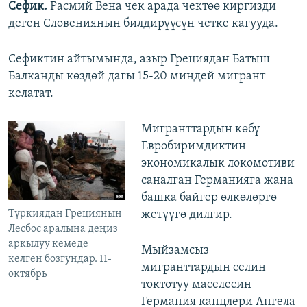
Сефик.
Расмий Вена чек арада чектөө киргизди
деген Словениянын билдирүүсүн четке кагууда.
Сефиктин айтымында, азыр Грециядан Батыш
Балканды көздөй дагы 15-20 миңдей мигрант
келатат.
Мигранттардын көбү
Евробиримдиктин
экономикалык локомотиви
саналган Германияга жана
башка байгер өлкөлөргө
Түркиядан Грециянын
жетүүгө дилгир.
Лесбос аралына деңиз
аркылуу кемеде
Мыйзамсыз
келген бозгундар. 11-
мигранттардын селин
октябрь
токтотуу маселесин
Германия канцлери Ангела