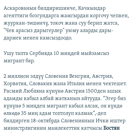
Аскарованын билдиришинче, Качкындар
агенттиги бозгундарга жамгырдан коргочу чепкен,
жууркан-төшөнчү, токоч жана суу берип жатса,
"Чек арасыз дарыгерлер" уюму аларды дары-
дармек менен камсыздоодо.
Ушу тапта Сербияда 10 миңдей мыйзамсыз
мигрант бар.
2 миллион элдүү Словения Венгрия, Австрия,
Хорватия, Словакия жана Италия менен чектешет.
Расмий Любляна күнүнө Австрия 1500ден ашык
адамды кабыл албай жатканын айтууда. “Эгер биз
күнүнө 5 миңден мигрант кабыл алсак, он күндө
өлкөдө 35 миң адам топтолуп калмак”,-деп
билдирген 18-октябрда Словениянын Ички иштер
министрлигинин мамлекеттик катчысы
Бостян