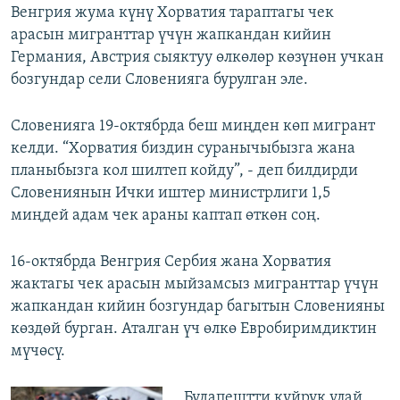
Венгрия жума күнү Хорватия тараптагы чек
арасын мигранттар үчүн жапкандан кийин
Германия, Австрия сыяктуу өлкөлөр көзүнөн учкан
бозгундар сели Словенияга бурулган эле.
Словенияга 19-октябрда беш миңден көп мигрант
келди. “Хорватия биздин суранычыбызга жана
планыбызга кол шилтеп койду”, - деп билдирди
Словениянын Ички иштер министрлиги 1,5
миңдей адам чек араны каптап өткөн соң.
16-октябрда Венгрия Сербия жана Хорватия
жактагы чек арасын мыйзамсыз мигранттар үчүн
жапкандан кийин бозгундар багытын Словенияны
көздөй бурган. Аталган үч өлкө Евробиримдиктин
мүчөсү.
Будапештти куйрук улай