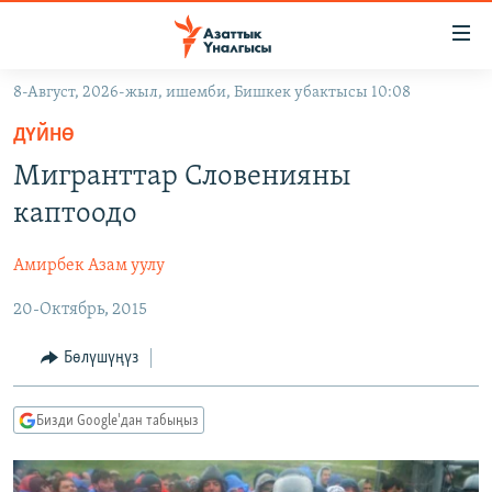
Линктер
Мазмунга
өтүңүз
8-Август, 2026-жыл, ишемби, Бишкек убактысы 10:08
Навигацияга
ЖАҢЫЛЫКТАР
өтүңүз
ДҮЙНӨ
КЫРГЫЗСТАН
Издөөгө
Мигранттар Словенияны
салыңыз
ДҮЙНӨ
КЫРГЫЗСТАН
каптоодо
УКРАИНА
САЯСАТ
ДҮЙНӨ
Амирбек Азам уулу
АТАЙЫН ИЛИКТӨӨ
ЭКОНОМИКА
БОРБОР АЗИЯ
20-Октябрь, 2015
ТВ ПРОГРАММАЛАР
МАДАНИЯТ
ПОДКАСТ
БҮГҮН АЗАТТЫКТА
Бөлүшүңүз
ӨЗГӨЧӨ ПИКИР
ЭКСПЕРТТЕР ТАЛДАЙТ
Бизди Google'дан табыңыз
БИЗ ЖАНА ДҮЙНӨ
Русский
ДАНИСТЕ