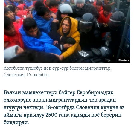
ОНЛАЙН ШЕРИНЕ
ЭЖЕ-СИҢДИЛЕР
АЗАТТЫК+
ЫҢГАЙСЫЗ СУРООЛОР
ЭЕ/АРнун бардык сайттары
Автобуска түшөбүз деп сүр-сүр болгон мигранттар.
Словения, 19-октябрь
Балкан мамлекеттери байгер Евробиримдик
өлкөлөрүнө аккан мигранттардын чек арадан
өтүүсүн чектеди. 18-октябрда Словения күнүнө өз
аймагы аркылуу 2500 гана адамды коё берерин
билдирди.