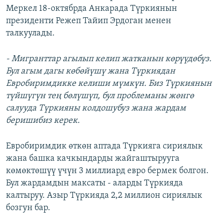
Меркел 18-октябрда Анкарада Түркиянын
президенти Режеп Тайип Эрдоган менен
талкуулады.
- Мигранттар агылып келип жатканын көрүүдөбүз.
Бул агым дагы көбөйүшү жана Түркиядан
Евробиримдикке келиши мүмкүн. Биз Түркиянын
түйшүгүн тең бөлүшүп, бул проблеманы жөнгө
салууда Түркияны колдошубуз жана жардам
беришибиз керек.
Евробиримдик өткөн аптада Түркияга сириялык
жана башка качкындарды жайгаштырууга
көмөктөшүү үчүн 3 миллиард евро бермек болгон.
Бул жардамдын максаты - аларды Түркияда
калтыруу. Азыр Түркияда 2,2 миллион сириялык
бозгун бар.