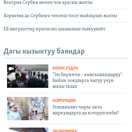
Венгрия Сербия менен чек арасын жапты
Хорватия да Сербияга чектеш тосот жайларын жапты
ЕБ мигранттар кризисин шашылыш талкуулайт
Дагы кызыктуу баяндар
КООПСУЗДУК
"Эң биринчи – камсыздандыруу".
Бийик чокуларга чыгуу үчүн
жаңы талап
КОРРУПЦИЯ
Гемодиализ чыры: акча
маркумдарга да которулганбы?
ЭКОНОМИКА