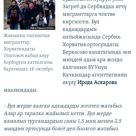
Загреб да Сербиядан өтчү
мигранттарга чектөө
киргизген. Бул
кадамдардын
Жакынкы чыгыштык
натыйжасында Сербия-
мигранттар
Хорватия ортосундагы
Хорватиядагы
Беркасово кыштагында эки
Опатовоч кабыл алуу
миңдей адам ара жолдо
борборуна катталганы
калганын БУУнун
баратышат. 18-октябрь
Качкындар агенттигинин
өкүлү
Ирода Аскарова
маалымдады.
- Бул жерде калган адамдарды эсептеп жатабыз.
Алар ар тарапка жайылып кетти. Бул жерде
камалып тургандардын саны 1,5 миң менен 2,5
миңдин ортосунда болот деп боолгоп жатабыз.