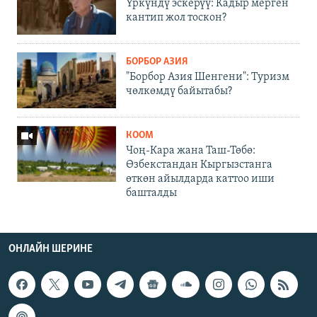
Үркүндү эскерүү: Кадыр мерген
кантип жол тоскон?
БОРБОР АЗИЯ
"Борбор Азия Шенгени": Туризм
чөлкөмдү байытабы?
КООМ
Чоң-Кара жана Таш-Төбө:
Өзбекстандан Кыргызстанга
өткөн айылдарда каттоо иши
башталды
ОНЛАЙН ШЕРИНЕ