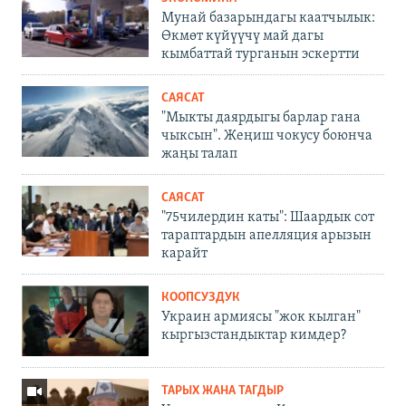
Мунай базарындагы каатчылык:
Өкмөт күйүүчү май дагы
кымбаттай турганын эскертти
САЯСАТ
"Мыкты даярдыгы барлар гана
чыксын". Жеңиш чокусу боюнча
жаңы талап
САЯСАТ
"75чилердин каты": Шаардык сот
тараптардын апелляция арызын
карайт
КООПСУЗДУК
Украин армиясы "жок кылган"
кыргызстандыктар кимдер?
ТАРЫХ ЖАНА ТАГДЫР