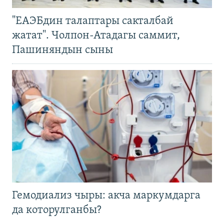
"ЕАЭБдин талаптары сакталбай
жатат". Чолпон-Атадагы саммит,
Пашиняндын сыны
Гемодиализ чыры: акча маркумдарга
да которулганбы?