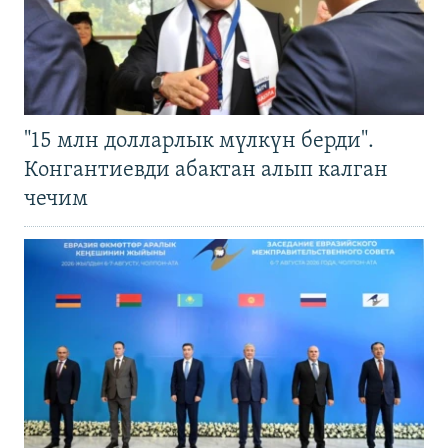
"15 млн долларлык мүлкүн берди".
Конгантиевди абактан алып калган
чечим