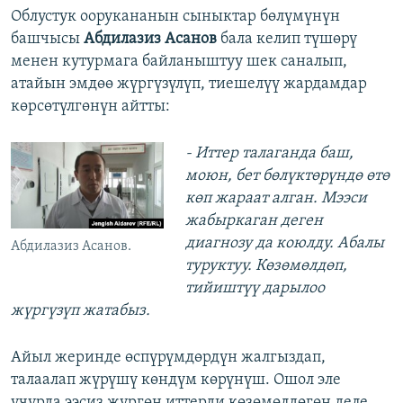
Облустук оорукананын сыныктар бөлүмүнүн
башчысы
Абдилазиз Асанов
бала келип түшөрү
менен кутурмага байланыштуу шек саналып,
атайын эмдөө жүргүзүлүп, тиешелүү жардамдар
көрсөтүлгөнүн айтты:
- Иттер талаганда баш,
моюн, бет бөлүктөрүндө өтө
көп жараат алган. Мээси
жабыркаган деген
диагнозу да коюлду. Абалы
Абдилазиз Асанов.
туруктуу. Көзөмөлдөп,
тийиштүү дарылоо
жүргүзүп жатабыз.
Айыл жеринде өспүрүмдөрдүн жалгыздап,
талаалап жүрүшү көндүм көрүнүш. Ошол эле
учурда ээсиз жүргөн иттерди көзөмөлдөгөн деле