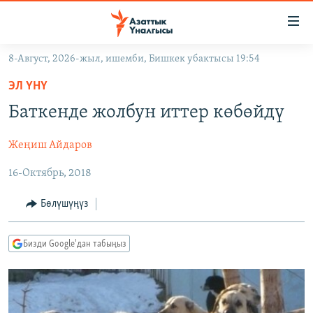
Линктер
Мазмунга
өтүңүз
8-Август, 2026-жыл, ишемби, Бишкек убактысы 19:54
Навигацияга
ЖАҢЫЛЫКТАР
өтүңүз
ЭЛ ҮНҮ
КЫРГЫЗСТАН
Издөөгө
Баткенде жолбун иттер көбөйдү
салыңыз
ДҮЙНӨ
КЫРГЫЗСТАН
Жеңиш Айдаров
УКРАИНА
САЯСАТ
ДҮЙНӨ
16-Октябрь, 2018
АТАЙЫН ИЛИКТӨӨ
ЭКОНОМИКА
БОРБОР АЗИЯ
ТВ ПРОГРАММАЛАР
МАДАНИЯТ
Бөлүшүңүз
ПОДКАСТ
БҮГҮН АЗАТТЫКТА
Бизди Google'дан табыңыз
ӨЗГӨЧӨ ПИКИР
ЭКСПЕРТТЕР ТАЛДАЙТ
БИЗ ЖАНА ДҮЙНӨ
Русский
ДАНИСТЕ