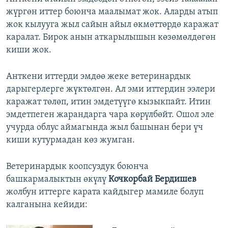
жүргөн иттер боюнча маалымат жок. Аларды атып
жок кылууга жыл сайын айыл өкмөттөрдө каражат
каралат. Бирок анын аткарылышын көзөмөлдөгөн
киши жок.
Анткени иттерди эмдөө жеке ветеринардык
дарыгерлерге жүктөлгөн. Ал эми иттердин ээлери
каражат төлөп, итин эмдетүүгө кызыкпайт. Итин
эмдетпеген жарандарга чара көрүлбөйт. Ошол эле
учурда облус аймагында жыл башынан бери үч
киши кутурмадан көз жумган.
Ветеринардык коопсуздук боюнча
башкармалыктын өкүлү
Кочкорбай Бердишев
жолбун иттерге карата кайдыгер мамиле болуп
калганына кейиди: