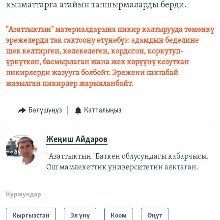
кызматтарга атайын тапшырмаларды берди.
"Азаттыктын" материалдарына пикир калтырууда төмөнкү
эрежелерди так сактоону өтүнөбүз: адамдын беделине
шек келтирген, келекелеген, кордогон, коркутуп-
үркүткөн, басмырлаган жана жек көрүүнү козуткан
пикирлерди жазууга болбойт. Эрежени сактабай
жазылган пикирлер жарыяланбайт.
Бөлүшүңүз
Катталыңыз
Жеңиш Айдаров
"Азаттыктын" Баткен облусундагы кабарчысы.
Ош мамлекеттик университетин аяктаган.
Куржундар
Кыргызстан
Эл үнү
Коом
Өңүт