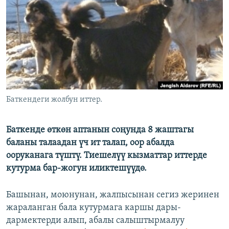
ОНЛАЙН ШЕРИНЕ
ЭЖЕ-СИҢДИЛЕР
АЗАТТЫК+
ЫҢГАЙСЫЗ СУРООЛОР
ЭЕ/АРнун бардык сайттары
Баткендеги жолбун иттер.
Баткенде өткөн аптанын соңунда 8 жаштагы
баланы талаадан үч ит талап, оор абалда
ооруканага түштү. Тиешелүү кызматтар иттерде
кутурма бар-жогун иликтешүүдө.
Башынан, моюнунан, жалпысынан сегиз жеринен
жараланган бала кутурмага каршы дары-
дармектерди алып, абалы салыштырмалуу