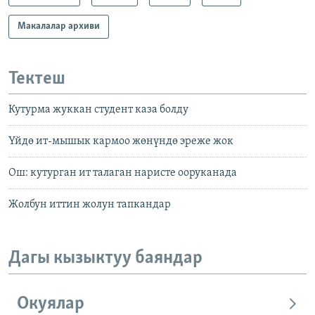
Макалалар архиви
Тектеш
Кутурма жуккан студент каза болду
Үйдө ит-мышык кармоо жөнүндө эреже жок
Ош: кутурган ит талаган наристе ооруканада
Жолбун иттин жолун тапкандар
Дагы кызыктуу баяндар
Окуялар