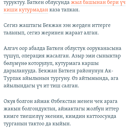
туруктуу. Баткен облусунда
жыл башынан бери үч
киши кутурмадан
каза тапкан.
Сегиз жаштагы Бекжан ээн жерден иттерге
таланып, сегиз жеринен жараат алган.
Алгач оор абалда Баткен облустук ооруканасына
түшүп, операция жасалган. Азыр эми сыныктар
бөлүмүнө которулуп, кутурмага каршы
дарыланууда. Бекжан Баткен районунун Ак-
Турпак айылынын тургуну. Өз айтымында, ага
айылындагы үч ит тиш салган.
Окуя болгон аймак Өзбекстан менен чек арага
жакын болгондуктан, аймактагы жолбун иттер
кимге тиешелүү экенин, кимдин каттоосунда
турганын тактоо да кыйын.