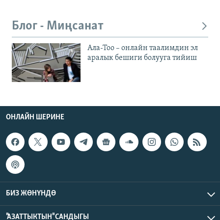
Блог - Миңсанат
Ала-Тоо – онлайн таалимдин эл
аралык бешиги болууга тийиш
ОНЛАЙН ШЕРИНЕ
БИЗ ЖӨНҮНДӨ
"АЗАТТЫКТЫН" САНДЫГЫ