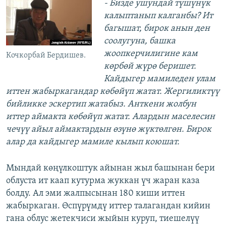
- Бизде ушундай түшүнүк
калыптанып калганбы? Ит
багышат, бирок анын ден
соолугуна, башка
жоопкерчилигине кам
Кочкорбай Бердишев.
көрбөй жүрө беришет.
Кайдыгер мамиледен улам
иттен жабыркагандар көбөйүп жатат. Жергиликтүү
бийликке эскертип жатабыз. Анткени жолбун
иттер аймакта көбөйүп жатат. Алардын маселесин
чечүү айыл аймактардын өзүнө жүктөлгөн. Бирок
алар да кайдыгер мамиле кылып коюшат.
Мындай көңүлкоштук айынан жыл башынан бери
облуста ит каап кутурма жуккан үч жаран каза
болду. Ал эми жалпысынан 180 киши иттен
жабыркаган. Өспүрүмдү иттер талагандан кийин
гана облус жетекчиси жыйын куруп, тиешелүү