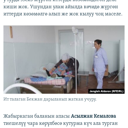
киши жок. Ушундан улам айылда көчөдө жүргөн
иттерди көзөмөлгө алып же жок кылуу чоң маселе.
Ит талаган Бекжан дарыланып жаткан учуру.
Жабыркаган баланын апасы
Асылжан Кемалова
тиешелүү чара көрүлбөсө кутурма күч ала турган