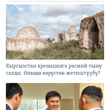
Кыргызстан кремацияга расмий тыюу
салды. Өлкөдө көрүстөн жетиштүүбү?