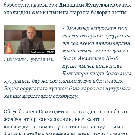
борборунун дарыгери
Дыканали Жунусалиев
баары
анализдин жыйынтыгына жараша болорун айтты:
- Эми азыр өспүрүмгө тиш
салган иттердин кутурганы
же соо экени анализдердин
жыйынтыгы менен дайын
болот. Анализдер 10-15
Дыканали Жунусалиев.
күндө чыгып аныкталат.
Белгилери пайда болсо анда
кутурмасы бар же соо экенин толук айта алабыз.
Бирок ооруканага түшкөн бала дароо эле кутурмага
каршы дарылоодон өткөрүлдү.
Облус боюнча 15 миңдей ит каттоодон өткөн болсо,
жолбун иттер канча экенин, ким кантип
коопсуздукка кам көрүп жатканын айтуу кыйын.
Анткени атайын эмдөөдөн өтпөгөн, ээсиз талаалап