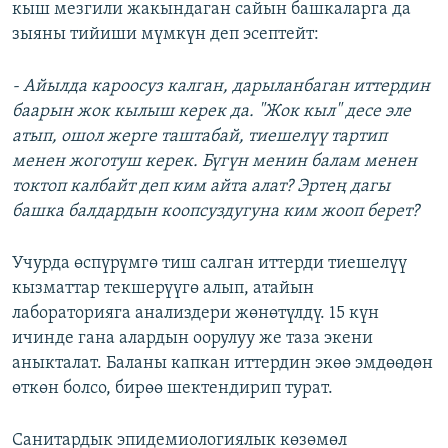
кыш мезгили жакындаган сайын башкаларга да
зыяны тийиши мүмкүн деп эсептейт:
- Айылда кароосуз калган, дарыланбаган иттердин
баарын жок кылыш керек да. "Жок кыл" десе эле
атып, ошол жерге таштабай, тиешелүү тартип
менен жоготуш керек. Бүгүн менин балам менен
токтоп калбайт деп ким айта алат? Эртең дагы
башка балдардын коопсуздугуна ким жооп берет?
Учурда өспүрүмгө тиш салган иттерди тиешелүү
кызматтар текшерүүгө алып, атайын
лабораторияга анализдери жөнөтүлдү. 15 күн
ичинде гана алардын оорулуу же таза экени
аныкталат. Баланы капкан иттердин экөө эмдөөдөн
өткөн болсо, бирөө шектендирип турат.
Санитардык эпидемиологиялык көзөмөл