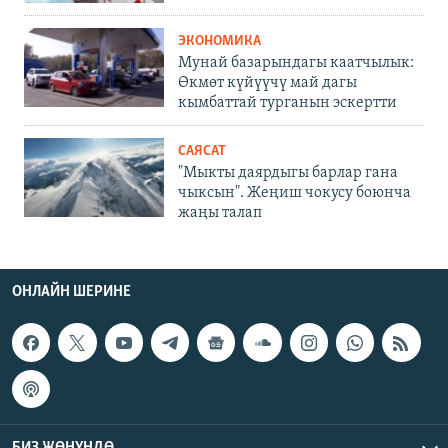
ЭКОНОМИКА
Мунай базарындагы каатчылык:
Өкмөт күйүүчү май дагы
кымбаттай турганын эскертти
САЯСАТ
"Мыкты даярдыгы барлар гана
чыксын". Жеңиш чокусу боюнча
жаңы талап
ОНЛАЙН ШЕРИНЕ
БИЗ ЖӨНҮНДӨ