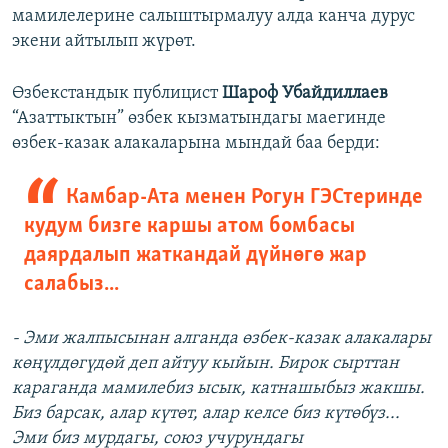
мамилелерине салыштырмалуу алда канча дурус
экени айтылып жүрөт.
Өзбекстандык публицист
Шароф Убайдиллаев
“Азаттыктын” өзбек кызматындагы маегинде
өзбек-казак алакаларына мындай баа берди:
Камбар-Ата менен Рогун ГЭСтеринде
кудум бизге каршы атом бомбасы
даярдалып жаткандай дүйнөгө жар
салабыз...
- Эми жалпысынан алганда өзбек-казак алакалары
көңүлдөгүдөй деп айтуу кыйын. Бирок сырттан
караганда мамилебиз ысык, катнашыбыз жакшы.
Биз барсак, алар күтөт, алар келсе биз күтөбүз...
Эми биз мурдагы, союз учурундагы