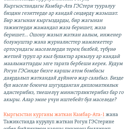
Кыргызстандагы Камбар-Ата ГЭСтери тууралуу
биздин гезиттерде ар кандай сөздөрдү жазышат.
Бир жагынан кыргыздарды, бир жагынан
тажиктерди жамандап жаза беришет, жаза
беришет... Ошону жазып жаткан аалым, инженер
болумуштар жана журналисттер мамлекеттер
ортосундагы маселелерди терең билбей, түбүнө
жетпей туруп ар кыл булактар аркылуу ар кандай
маалыматтарды элге тарата бербеши керек. Кудум
Рогун ГЭСинде бизге каршы атом бомбасы
даярдалып жаткандай дүйнөгө жар салабыз. Бизде
бул маселе боюнча шугулданган дипломатиялык
адистерибиз, тиешелүү министрликтерибиз бар го
акыры. Алар эмне үчүн иштебейт бул маселеде?
Кыргызстан курганы жаткан Камбар-Ата-1
жана
Тажикстанда курулуп жаткан Рогун ГЭСтерине