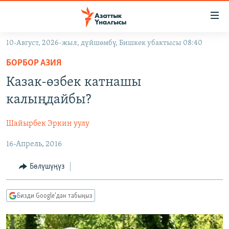
Линктер
Мазмунга
өтүңүз
10-Август, 2026-жыл, дүйшөмбү, Бишкек убактысы 08:40
Навигацияга
ЖАҢЫЛЫКТАР
өтүңүз
БОРБОР АЗИЯ
КЫРГЫЗСТАН
Издөөгө
Казак-өзбек катнашы
салыңыз
ДҮЙНӨ
КЫРГЫЗСТАН
калыңдайбы?
УКРАИНА
САЯСАТ
ДҮЙНӨ
Шайырбек Эркин уулу
АТАЙЫН ИЛИКТӨӨ
ЭКОНОМИКА
БОРБОР АЗИЯ
16-Апрель, 2016
ТВ ПРОГРАММАЛАР
МАДАНИЯТ
ПОДКАСТ
БҮГҮН АЗАТТЫКТА
Бөлүшүңүз
ӨЗГӨЧӨ ПИКИР
ЭКСПЕРТТЕР ТАЛДАЙТ
Бизди Google'дан табыңыз
БИЗ ЖАНА ДҮЙНӨ
Русский
ДАНИСТЕ