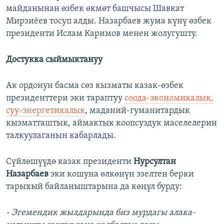
майданынан өзбек өкмөт башчысы Шавкат
Мирзиёев тосуп алды. Назарбаев жума күнү өзбек
президенти Ислам Каримов менен жолугушту.
Достукка сыймыктануу
Ак ордонун басма сөз кызматы казак-өзбек
президенттери эки тараптуу
соода-экономикалык,
суу-энергетикалык
, маданий-гуманитардык
кызматташтык, аймактык коопсуздук маселелерин
талкуулаганын кабарлады.
Сүйлөшүүдө казак президенти
Нурсултан
Назарбаев
эки кошуна өлкөнүн эзелтен берки
тарыхый байланыштарына да көңүл бурду:
- Эгемендик жылдарында биз мурдагы алака-