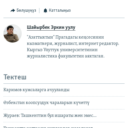
Бөлүшүңүз
Катталыңыз
Шайырбек Эркин уулу
"Азаттыктын" Прагадагы кеңсесинин
кызматкери, журналист, интернет редактор.
Кыргыз Улуттук университетинин
журналистика факультетин аяктаган.
Тектеш
Каримов кумсаларга ачууланды
Өзбекстан коопсуздук чараларын күчөттү
Жураев: Ташкенттин бул ишараты жөн эмес...