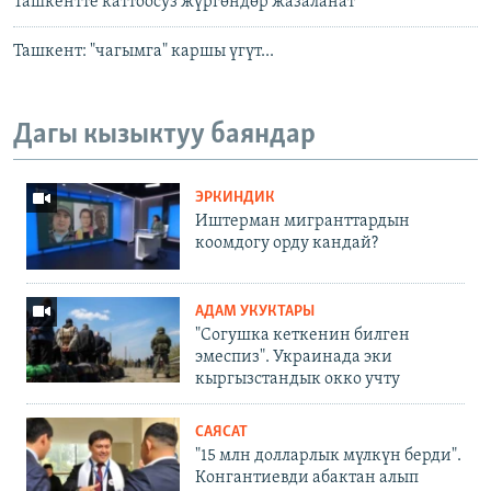
Ташкентте каттоосуз жүргөндөр жазаланат
Ташкент: "чагымга" каршы үгүт...
Дагы кызыктуу баяндар
ЭРКИНДИК
Иштерман мигранттардын
коомдогу орду кандай?
АДАМ УКУКТАРЫ
"Согушка кеткенин билген
эмеспиз". Украинада эки
кыргызстандык окко учту
САЯСАТ
"15 млн долларлык мүлкүн берди".
Конгантиевди абактан алып