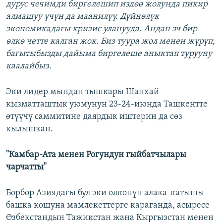
дурус чечимди биргелешип издөө жолунда пикир
алмашуу үчүн да маанилүү. Дүйнөлүк
экономикадагы кризис уланууда. Андан эч бир
өлкө четте калган жок. Биз туура жол менен жүрүп,
багытыбызды дайыма биргелеше аныктап турууну
каалайбыз.
Эки лидер мындан тышкары Шанхай
кызматташтык уюмунун 23-24-июнда Ташкентте
өтүүчү саммитине даярдык иштерин да сөз
кылышкан.
"Камбар-Ата менен Рогундун гыйбатчылары
чарчатты"
Борбор Азиядагы бул эки өлкөнүн алака-катышы
башка кошуна мамлекеттерге караганда, асыресе
Өзбекстандын Тажикстан жана Кыргызстан менен