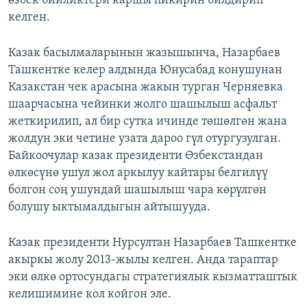
өзбек бийликтери каршы пикирин билдирип
келген.
Казак басылмаларынын жазышынча, Назарбаев
Ташкентке келер алдында Юнусабад конушунан
Казакстан чек арасына жакын турган Черняевка
шаарчасына чейинки жолго шашылыш асфальт
жеткирилип, ал бир сутка ичинде төшөлгөн жана
жолдун эки четине узата дароо гүл отургузулган.
Байкоочулар казак президенти Өзбекстандан
өлкөсүнө ушул жол аркылуу кайтары белгилүү
болгон соң ушундай шашылыш чара көрүлгөн
болушу ыктымалдыгын айтышууда.
Казак президенти Нурсултан Назарбаев Ташкентке
акыркы жолу 2013-жылы келген. Анда тараптар
эки өлкө ортосундагы стратегиялык кызматташтык
келишимине кол койгон эле.