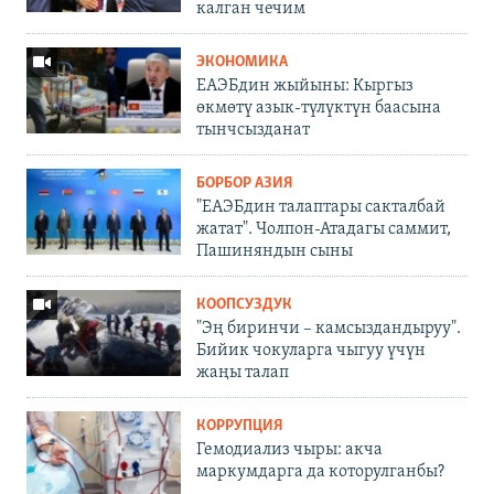
калган чечим
ЭКОНОМИКА
ЕАЭБдин жыйыны: Кыргыз
өкмөтү азык-түлүктүн баасына
тынчсызданат
БОРБОР АЗИЯ
"ЕАЭБдин талаптары сакталбай
жатат". Чолпон-Атадагы саммит,
Пашиняндын сыны
КООПСУЗДУК
"Эң биринчи – камсыздандыруу".
Бийик чокуларга чыгуу үчүн
жаңы талап
КОРРУПЦИЯ
Гемодиализ чыры: акча
маркумдарга да которулганбы?