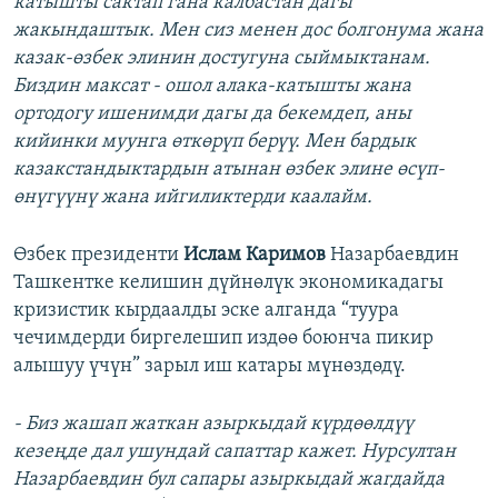
катышты сактап гана калбастан дагы
жакындаштык. Мен сиз менен дос болгонума жана
казак-өзбек элинин достугуна сыймыктанам.
Биздин максат - ошол алака-катышты жана
ортодогу ишенимди дагы да бекемдеп, аны
кийинки муунга өткөрүп берүү. Мен бардык
казакстандыктардын атынан өзбек элине өсүп-
өнүгүүнү жана ийгиликтерди каалайм.
Өзбек президенти
Ислам Каримов
Назарбаевдин
Ташкентке келишин дүйнөлүк экономикадагы
кризистик кырдаалды эске алганда “туура
чечимдерди биргелешип издөө боюнча пикир
алышуу үчүн” зарыл иш катары мүнөздөдү.
- Биз жашап жаткан азыркыдай күрдөөлдүү
кезеңде дал ушундай сапаттар кажет. Нурсултан
Назарбаевдин бул сапары азыркыдай жагдайда