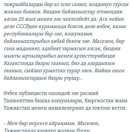
тажрыйбаларды бир аз эске салып, колдонуп турсак
жакшы болмок. Биздин байланыштар эгемендик
алган 25 жыл менен эле чектелбейт да. Ага чейин
деле СССРдин курамында болсок деле өзбек, казак
республикалары бар эле, кошуналык
байланыштарыбыз аябай бекем эле. Маселен, бир
гана маданият, адабият тармагын алсак, биздин
мыкты ырчыларыбыз менен артисттерибизди
Казакстанда баары таанып, биз да алардыкын
таанып, сыйлап урматтап турар элек. Кийин ошол
байланыштардын баары үзүлдү...
Өзбек публицисти ошондой эле расмий
Ташкенттин башка кошуналары, Кыргызстан жана
Тажикстан менен мамилелерине да токтоло кетти:
- Мен бир нерсеге айраңмын. Маселен,
Тажикстанда курулуп жаткан Рогун,