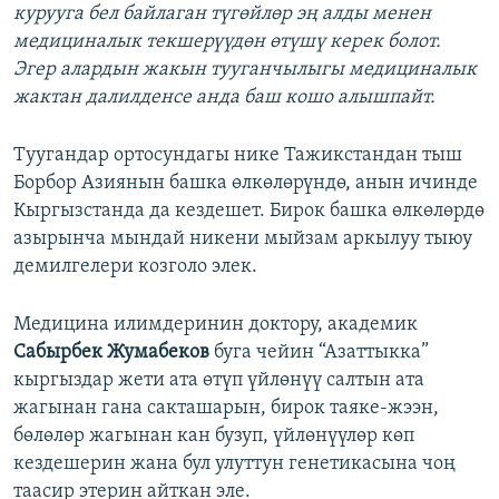
курууга бел байлаган түгөйлөр эң алды менен
медициналык текшерүүдөн өтүшү керек болот.
Эгер алардын жакын тууганчылыгы медициналык
жактан далилденсе анда баш кошо алышпайт.
Туугандар ортосундагы нике Тажикстандан тыш
Борбор Азиянын башка өлкөлөрүндө, анын ичинде
Кыргызстанда да кездешет. Бирок башка өлкөлөрдө
азырынча мындай никени мыйзам аркылуу тыюу
демилгелери козголо элек.
Медицина илимдеринин доктору, академик
Сабырбек Жумабеков
буга чейин “Азаттыкка”
кыргыздар жети ата өтүп үйлөнүү салтын ата
жагынан гана сакташарын, бирок таяке-жээн,
бөлөлөр жагынан кан бузуп, үйлөнүүлөр көп
кездешерин жана бул улуттун генетикасына чоң
таасир этерин айткан эле.