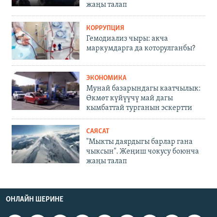
жаңы талап
КОРРУПЦИЯ
Гемодиализ чыры: акча
маркумдарга да которулганбы?
ЭКОНОМИКА
Мунай базарындагы каатчылык:
Өкмөт күйүүчү май дагы
кымбаттай турганын эскертти
САЯСАТ
"Мыкты даярдыгы барлар гана
чыксын". Жеңиш чокусу боюнча
жаңы талап
ОНЛАЙН ШЕРИНЕ