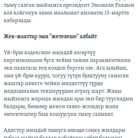
тыюу салган мыйзамга президент Эмомали Рахмон
кол койгонун анын маалымат кызматы 15-мартта
кабарлады.
Жек-жааттар эми "жетелеше" албайт
Үй-бүлө кодексине мындай өзгөртүү
киргизилишин буга чейин тажик парламентинин
эки палатасы тең колдоп берген эле. Ага ылайык,
эми үй-бүлө куруп, чогуу түтүн булатууну самаган
жаштар никеге чейин милдеттүү түрдө
медициналык текшерүүдөн өтүшү шарт. Жаңы
мыйзамга жараша мындан ары эки бир туугандын
балдары, бөлөлөр менен таяке-жээндер жана
эмчектештер баш кошуусуна тыюу салынат.
Адистер мындай тыюуга өлкөдө соңку жылдары