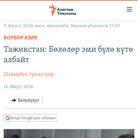
Линктер
Мазмунга
өтүңүз
9-Август, 2026-жыл, жекшемби, Бишкек убактысы 17:00
Навигацияга
ЖАҢЫЛЫКТАР
өтүңүз
БОРБОР АЗИЯ
КЫРГЫЗСТАН
Издөөгө
Тажикстан: Бөлөлөр эми бүлө күтө
салыңыз
ДҮЙНӨ
КЫРГЫЗСТАН
албайт
УКРАИНА
САЯСАТ
ДҮЙНӨ
Шайырбек Эркин уулу
АТАЙЫН ИЛИКТӨӨ
ЭКОНОМИКА
БОРБОР АЗИЯ
16-Март, 2016
ТВ ПРОГРАММАЛАР
МАДАНИЯТ
ПОДКАСТ
БҮГҮН АЗАТТЫКТА
Бөлүшүңүз
ӨЗГӨЧӨ ПИКИР
ЭКСПЕРТТЕР ТАЛДАЙТ
Бизди Google'дан табыңыз
БИЗ ЖАНА ДҮЙНӨ
Русский
ДАНИСТЕ