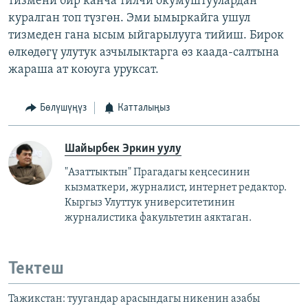
тизмени бир канча тилчи окумуштуулардан
куралган топ түзгөн. Эми ымыркайга ушул
тизмеден гана ысым ыйгарылууга тийиш. Бирок
өлкөдөгү улутук азчылыктарга өз каада-салтына
жараша ат коюуга уруксат.
Бөлүшүңүз
Катталыңыз
Шайырбек Эркин уулу
"Азаттыктын" Прагадагы кеңсесинин
кызматкери, журналист, интернет редактор.
Кыргыз Улуттук университетинин
журналистика факультетин аяктаган.
Тектеш
Тажикстан: туугандар арасындагы никенин азабы