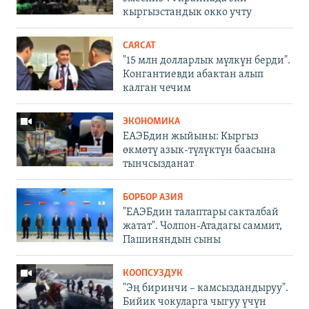
кыргызстандык окко учту
САЯСАТ
"15 млн долларлык мүлкүн берди".
Конгантиевди абактан алып
калган чечим
ЭКОНОМИКА
ЕАЭБдин жыйыны: Кыргыз
өкмөтү азык-түлүктүн баасына
тынчсызданат
БОРБОР АЗИЯ
"ЕАЭБдин талаптары сакталбай
жатат". Чолпон-Атадагы саммит,
Пашиняндын сыны
КООПСУЗДУК
"Эң биринчи – камсыздандыруу".
Бийик чокуларга чыгуу үчүн