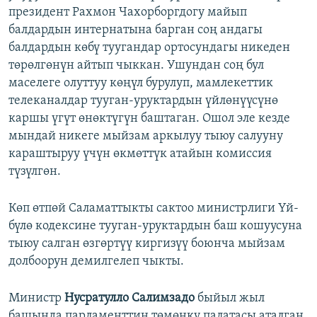
президент Рахмон Чахорборгдогу майып
балдардын интернатына барган соң андагы
балдардын көбү туугандар ортосундагы никеден
төрөлгөнүн айтып чыккан. Ушундан соң бул
маселеге олуттуу көңүл бурулуп, мамлекеттик
телеканалдар тууган-уруктардын үйлөнүүсүнө
каршы үгүт өнөктүгүн баштаган. Ошол эле кезде
мындай никеге мыйзам аркылуу тыюу салууну
караштыруу үчүн өкмөттүк атайын комиссия
түзүлгөн.
Көп өтпөй Саламаттыкты сактоо министрлиги Үй-
бүлө кодексине тууган-уруктардын баш кошуусуна
тыюу салган өзгөртүү киргизүү боюнча мыйзам
долбоорун демилгелеп чыкты.
Министр
Нусратулло Салимзадо
быйыл жыл
башында парламенттин төмөнкү палатасы аталган