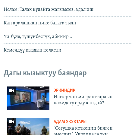
Ислам: Талак кудайга жагымсыз, адал иш
Кан аралашкан нике балага зыян
Үй-бүлө, түшүнбөстүк, абийир...
Кемелдүү кыздын келкели
Дагы кызыктуу баяндар
ЭРКИНДИК
Иштерман мигранттардын
коомдогу орду кандай?
АДАМ УКУКТАРЫ
"Согушка кеткенин билген
эмеспиз". Украинада эки