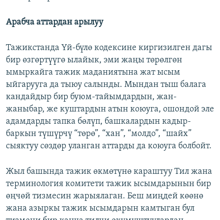
Арабча аттардан арылуу
Тажикстанда Үй-бүлө кодексине киргизилген дагы
бир өзгөртүүгө ылайык, эми жаңы төрөлгөн
ымыркайга тажик маданиятына жат ысым
ыйгарууга да тыюу салынды. Мындан тыш балага
кандайдыр бир буюм-тайымдардын, жан-
жаныбар, же куштардын атын коюуга, ошондой эле
адамдарды тапка бөлүп, башкалардын кадыр-
баркын түшүрчү “төрө”, “хан”, “молдо”, “шайх”
сыяктуу сөздөр уланган аттарды да коюуга болбойт.
Жыл башында тажик өкмөтүнө караштуу Тил жана
терминология комитети тажик ысымдарынын бир
өңчөй тизмесин жарыялаган. Беш миңдей көөнө
жана азыркы тажик ысымдарын камтыган бул