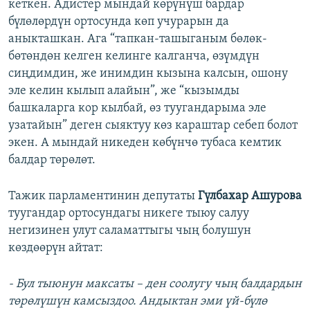
кеткен. Адистер мындай көрүнүш бардар
бүлөлөрдүн ортосунда көп учурарын да
аныкташкан. Ага “тапкан-ташыганым бөлөк-
бөтөндөн келген келинге калганча, өзүмдүн
сиңдимдин, же инимдин кызына калсын, ошону
эле келин кылып алайын”, же “кызымды
башкаларга кор кылбай, өз туугандарыма эле
узатайын” деген сыяктуу көз караштар себеп болот
экен. А мындай никеден көбүнчө тубаса кемтик
балдар төрөлөт.
Тажик парламентинин депутаты
Гүлбахар Ашурова
туугандар ортосундагы никеге тыюу салуу
негизинен улут саламаттыгы чың болушун
көздөөрүн айтат:
- Бул тыюнун максаты – ден соолугу чың балдардын
төрөлүшүн камсыздоо. Андыктан эми үй-бүлө