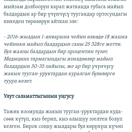
мыйзам долбоорун карап жатканда тубаса майып
балдардын ар бир үчүнчүсү туугандар ортосундагы
никеден төрөлөрүн айткан эле:
- 2016-жылдын 1-январына чейин өлкөдө 18 жашка
чейинки майып балдардын саны 25 328ге жетти.
Бул жалпы балдардын бир процентин түзөт.
Медицина тармагындагы изилдөөлөр майып
балдардын 30-35 пайызы, же ар бир үчүнчүсү
жакын тууган-уруктардан куралган бүлөлөргө
туура келет.
Улут саламаттыгынын уңгусу
Тажик коомунда жакын тууган-уруктардан куда-
сөөк күтүп, кыз берип, кыз алышуу эзелтен болуп
келген. Бирок соңку жылдары бул көрүнүш күчөп