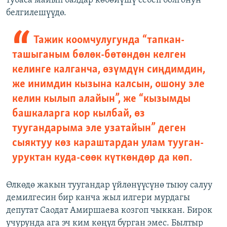
тубаса майып балдар көбөйүшү себеп болгонун
белгилешүүдө.
Тажик коомчулугунда “тапкан-
ташыганым бөлөк-бөтөндөн келген
келинге калганча, өзүмдүн сиңдимдин,
же инимдин кызына калсын, ошону эле
келин кылып алайын”, же “кызымды
башкаларга кор кылбай, өз
туугандарыма эле узатайын” деген
сыяктуу көз караштардан улам тууган-
уруктан куда-сөөк күткөндөр да көп.
Өлкөдө жакын туугандар үйлөнүүсүнө тыюу салуу
демилгесин бир канча жыл илгери мурдагы
депутат Саодат Амиршаева козгоп чыккан. Бирок
учурунда ага эч ким көңүл бурган эмес. Былтыр