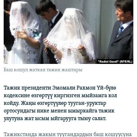
ОНЛАЙН ШЕРИНЕ
ЭЖЕ-СИҢДИЛЕР
АЗАТТЫК+
ЫҢГАЙСЫЗ СУРООЛОР
ЭЕ/АРнун бардык сайттары
Баш кошуп жаткан тажик жаштары
Тажик президенти Эмомали Рахмон Үй-бүлө
кодексине өзгөртүү киргизген мыйзамга кол
койду. Жаңы өзгөртүүлөр тууган-уруктар
ортосундагы нике менен ымыркайга тажик
улутуна жат ысым ыйгарууга тыюу салат.
Тажикстанда жакын туугандардын баш кошуусуна