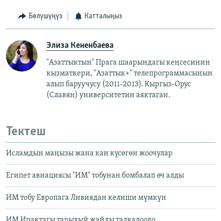
Бөлүшүңүз
Катталыңыз
Элиза Кененбаева
"Азаттыктын" Прага шаарындагы кеңсесинин
кызматкери, "Азаттык+" телепрограммасынын
алып баруучусу (2011-2013).
Кыргыз-Орус
(Славян)
университетин аяктаган.
Тектеш
Исламдын маңызы жана кан күсөгөн жоочулар
Египет авиациясы "ИМ" тобунан бомбалап өч алды
ИМ тобу Европага Ливиядан келиши мүмкүн
ИМ Ирактагы тарыхый жайды талкалоодо