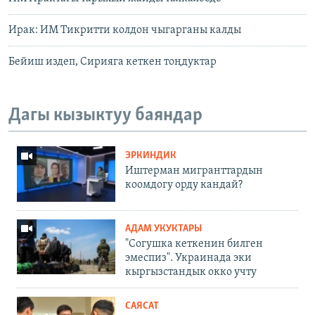
Ирак: ИМ Тикритти колдон чыгарганы калды
Бейиш издеп, Сирияга кеткен тоңдуктар
Дагы кызыктуу баяндар
ЭРКИНДИК
Иштерман мигранттардын
коомдогу орду кандай?
АДАМ УКУКТАРЫ
"Согушка кеткенин билген
эмеспиз". Украинада эки
кыргызстандык окко учту
САЯСАТ