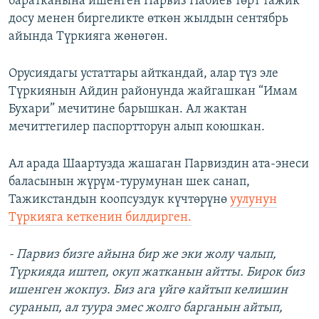
баратканына ишенген Парвиз Набиев төрт тажик
досу менен биргеликте өткөн жылдын сентябрь
айында Түркияга жөнөгөн.
Орусиядагы устаттары айткандай, алар түз эле
Түркиянын Айдин районунда жайгашкан “Имам
Бухари” мечитине барышкан. Ал жактан
мечиттегилер паспортторун алып коюшкан.
Ал арада Шаартузда жашаган Парвиздин ата-энеси
баласынын жүрүм-турумунан шек санап,
Тажикстандын коопсуздук күчтөрүнө
уулунун
Түркияга кеткенин билдирген.
- Парвиз бизге айына бир же эки жолу чалып,
Түркияда иштеп, окуп жатканын айтты. Бирок биз
ишенген жокпуз. Биз ага үйгө кайтып келишин
суранып, ал туура эмес жолго барганын айтып,