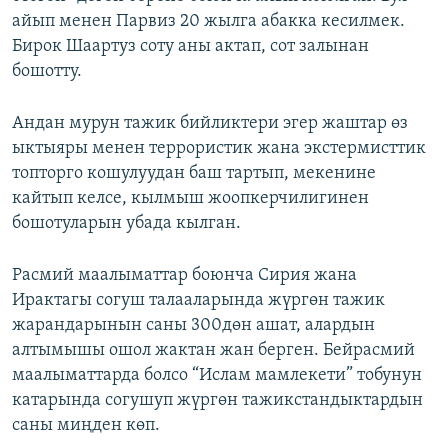
айып менен Парвиз 20 жылга абакка кесилмек.
Бирок Шаартуз соту аны актап, сот залынан
бошотту.
Андан мурун тажик бийликтери эгер жаштар өз
ыктыяры менен террористик жана экстермисттик
топторго кошулуудан баш тартып, мекенине
кайтып келсе, кылмыш жоопкерчилигинен
бошотуларын убада кылган.
Расмий маалыматтар боюнча Сирия жана
Ирактагы согуш талааларында жүргөн тажик
жарандарынын саны 300дөн ашат, алардын
алтымышы ошол жактан жан берген. Бейрасмий
маалыматтарда болсо “Ислам мамлекети” тобунун
катарында согушуп жүргөн тажикстандыктардын
саны миңден көп.