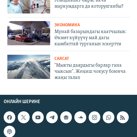
Гемодиализ чыры: акча
маркумдарга да которулганбы?
ЭКОНОМИКА
Мунай базарындагы каатчылык:
Өкмөт күйүүчү май дагы
кымбаттай турганын эскертти
САЯСАТ
"Мыкты даярдыгы барлар гана
чыксын". Жеңиш чокусу боюнча
жаңы талап
ОНЛАЙН ШЕРИНЕ