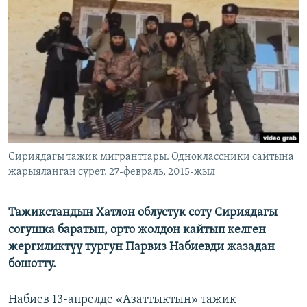
ОНЛАЙН ШЕРИНЕ
ЭЖЕ-СИҢДИЛЕР
АЗАТТЫК+
ЫҢГАЙСЫЗ СУРООЛОР
ЭЕ/АРнун бардык сайттары
Сириядагы тажик мигранттары. Одноклассники сайтына
жарыяланган сүрөт. 27-февраль, 2015-жыл
Тажикстандын Хатлон облустук соту Сириядагы
согушка баратып, орто жолдон кайтып келген
жергиликтүү тургун Парвиз Набиевди жазадан
бошотту.
Набиев 13-апрелде «Азаттыктын» тажик