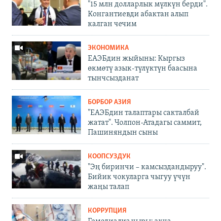
"15 млн долларлык мүлкүн берди".
Конгантиевди абактан алып
калган чечим
ЭКОНОМИКА
ЕАЭБдин жыйыны: Кыргыз
өкмөтү азык-түлүктүн баасына
тынчсызданат
БОРБОР АЗИЯ
"ЕАЭБдин талаптары сакталбай
жатат". Чолпон-Атадагы саммит,
Пашиняндын сыны
КООПСУЗДУК
"Эң биринчи – камсыздандыруу".
Бийик чокуларга чыгуу үчүн
жаңы талап
КОРРУПЦИЯ