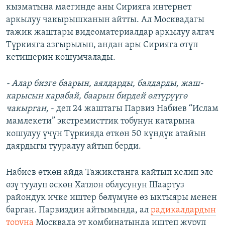
кызматына маегинде аны Сирияга интернет
аркылуу чакырышканын айтты. Ал Москвадагы
тажик жаштары видеоматериалдар аркылуу алгач
Түркияга азгырылып, андан ары Сирияга өтүп
кетишерин кошумчалады.
- Алар бизге баарын, аялдарды, балдарды, жаш-
карысын карабай, баарын бирдей өлтүрүүгө
чакырган,
- деп 24 жаштагы Парвиз Набиев “Ислам
мамлекети” экстремисттик тобунун катарына
кошулуу үчүн Түркияда өткөн 50 күндүк атайын
даярдыгы тууралуу айтып берди.
Набиев өткөн айда Тажикстанга кайтып келип эле
өзү туулуп өскөн Хатлон облусунун Шаартуз
райондук ичке иштер бөлүмүнө өз ыктыяры менен
барган. Парвиздин айтымында, ал
радикалдардын
торуна
Москвада эт комбинатында иштеп жүрүп