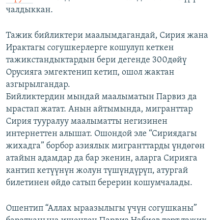
чалдыккан.
Тажик бийликтери маалымдагандай, Сирия жана
Ирактагы согушкерлерге кошулуп кеткен
тажикстандыктардын бери дегенде 300дөйү
Орусияга эмгектенип кетип, ошол жактан
азгырылгандар.
Бийликтердин мындай маалыматын Парвиз да
ырастап жатат. Анын айтымында, мигранттар
Сирия тууралуу маалыматты негизинен
интернеттен алышат. Ошондой эле “Сириядагы
жихадга” борбор азиялык мигранттарды үндөгөн
атайын адамдар да бар экенин, аларга Сирияга
кантип кетүүнүн жолун түшүндүрүп, атургай
билетинен өйдө сатып берерин кошумчалады.
Ошентип “Аллах ыраазылыгы үчүн согушканы”