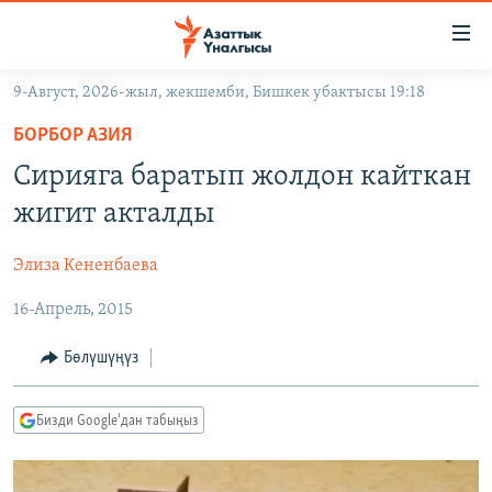
Линктер
Мазмунга
өтүңүз
9-Август, 2026-жыл, жекшемби, Бишкек убактысы 19:18
Навигацияга
ЖАҢЫЛЫКТАР
өтүңүз
БОРБОР АЗИЯ
КЫРГЫЗСТАН
Издөөгө
Сирияга баратып жолдон кайткан
салыңыз
ДҮЙНӨ
КЫРГЫЗСТАН
жигит акталды
УКРАИНА
САЯСАТ
ДҮЙНӨ
Элиза Кененбаева
АТАЙЫН ИЛИКТӨӨ
ЭКОНОМИКА
БОРБОР АЗИЯ
16-Апрель, 2015
ТВ ПРОГРАММАЛАР
МАДАНИЯТ
ПОДКАСТ
БҮГҮН АЗАТТЫКТА
Бөлүшүңүз
ӨЗГӨЧӨ ПИКИР
ЭКСПЕРТТЕР ТАЛДАЙТ
Бизди Google'дан табыңыз
БИЗ ЖАНА ДҮЙНӨ
Русский
ДАНИСТЕ