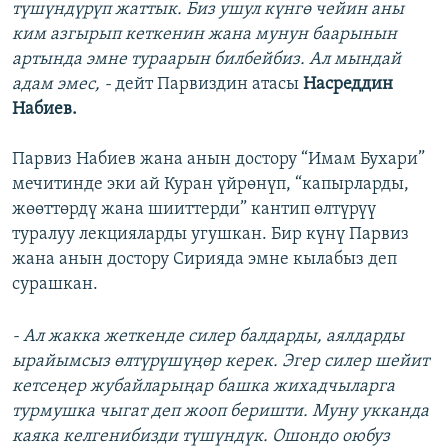
түшүндүрүп жаттык. Биз ушул күнгө чейин аны
ким азгырып кеткенин жана мунун баарынын
артында эмне тураарын билбейбиз. Ал мындай
адам эмес, -
дейт Парвиздин атасы
Насреддин
Набиев.
Парвиз Набиев жана анын достору “Имам Бухари”
мечитинде эки ай Куран үйрөнүп, “капырларды,
жөөттөрдү жана шииттерди” кантип өлтүрүү
туралуу лекцияларды угушкан. Бир күнү Парвиз
жана анын достору Сирияда эмне кылабыз деп
сурашкан.
- Ал жакка жеткенде силер балдарды, аялдарды
ырайымсыз өлтүрүшүңөр керек. Эгер силер шейит
кетсеңер жубайларыңар башка жихадчыларга
турмушка чыгат деп жооп беришти. Муну укканда
каяка келгенибизди түшүндүк. Ошондо оюбуз