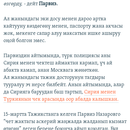
өзгөрдү, -
дейт
Парвиз.
Ал жанындагы эки досу менен дароо артка
кайтууну көздөгөнү менен, паспорту жана акчасы
жок, мекенге сапар алуу максатын ишке ашыруу
оңой болгон эмес.
Парвиздин айтымында, түрк полициясы аны
Сирия менен чектеш аймактан кармап, үч ай
абакта камап, анан Москвага жөнөткөн.
Ал жанындагы тажик досторунун тагдыры
тууралуу эч нерсе билбейт. Анын айтымында, алар
да Сирияга баруудан баш тартып,
Сирия менен
Түркиянын чек арасында оор абалда калышкан.
15-мартта Тажикстанга келген Парвиз Назаровго
“чет жактагы аскерий жаңжалда жалданып кызмат
өтөгөн” деген берене боюнча айып коюлган. Бул