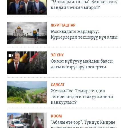
"75чилердин каты": Бишкек соту
кандай чечим чыгарат?
ЖУРТТАШТАР
Москвадагы жардыруу:
Курьерлерди текшерүү күч алды
ЭЛ ҮНҮ
Өкмөт күйүүчү майдын баасы
дагы көтөрүлөрүн эскертти
САЯСАТ
Жетим-Тоо: Темир кендин
тегерегиндеги талкуу эмнени
каңкуулайт?
КООМ
"Абалы өтө оор". Түндүк Кипрде