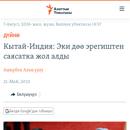
Линктер
Мазмунга
өтүңүз
7-Август, 2026-жыл, жума, Бишкек убактысы 14:57
Навигацияга
ЖАҢЫЛЫКТАР
өтүңүз
ДҮЙНӨ
КЫРГЫЗСТАН
Издөөгө
Кытай-Индия: Эки дөө эрегиштен
салыңыз
ДҮЙНӨ
КЫРГЫЗСТАН
саясатка жол алды
УКРАИНА
САЯСАТ
ДҮЙНӨ
Амирбек Азам уулу
АТАЙЫН ИЛИКТӨӨ
ЭКОНОМИКА
БОРБОР АЗИЯ
21-Май, 2013
ТВ ПРОГРАММАЛАР
МАДАНИЯТ
ПОДКАСТ
БҮГҮН АЗАТТЫКТА
Бөлүшүңүз
ӨЗГӨЧӨ ПИКИР
ЭКСПЕРТТЕР ТАЛДАЙТ
Бизди Google'дан табыңыз
БИЗ ЖАНА ДҮЙНӨ
Русский
ДАНИСТЕ