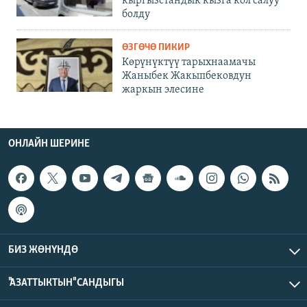
кыргызстандык кызга кол салуу
болду
ӨЗГӨЧӨ ПИКИР
Көрүнүктүү тарыхнаамачы
Жаныбек Жакыпбековдун
жаркын элесине
ОНЛАЙН ШЕРИНЕ
БИЗ ЖӨНҮНДӨ
"АЗАТТЫКТЫН" САНДЫГЫ