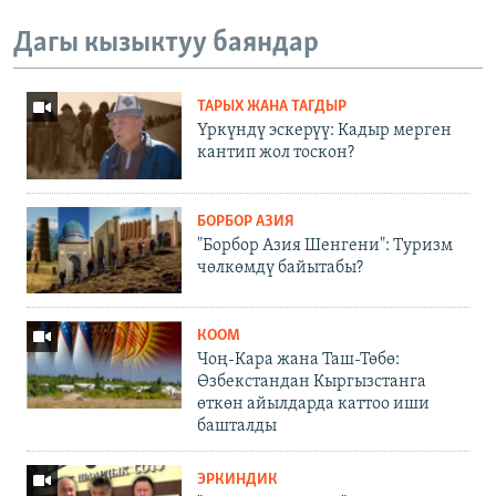
Дагы кызыктуу баяндар
ТАРЫХ ЖАНА ТАГДЫР
Үркүндү эскерүү: Кадыр мерген
кантип жол тоскон?
БОРБОР АЗИЯ
"Борбор Азия Шенгени": Туризм
чөлкөмдү байытабы?
КООМ
Чоң-Кара жана Таш-Төбө:
Өзбекстандан Кыргызстанга
өткөн айылдарда каттоо иши
башталды
ЭРКИНДИК