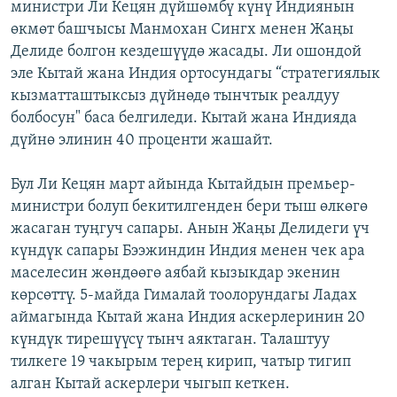
министри Ли Кецян дүйшөмбү күнү Индиянын
өкмөт башчысы Манмохан Сингх менен Жаңы
Делиде болгон кездешүүдө жасады. Ли ошондой
эле Кытай жана Индия ортосундагы “стратегиялык
кызматташтыксыз дүйнөдө тынчтык реалдуу
болбосун" баса белгиледи. Кытай жана Индияда
дүйнө элинин 40 проценти жашайт.
Бул Ли Кецян март айында Кытайдын премьер-
министри болуп бекитилгенден бери тыш өлкөгө
жасаган туңгуч сапары. Анын Жаңы Делидеги үч
күндүк сапары Бээжиндин Индия менен чек ара
маселесин жөндөөгө аябай кызыкдар экенин
көрсөттү. 5-майда Гималай тоолорундагы Ладах
аймагында Кытай жана Индия аскерлеринин 20
күндүк тирешүүсү тынч аяктаган. Талаштуу
тилкеге 19 чакырым терең кирип, чатыр тигип
алган Кытай аскерлери чыгып кеткен.