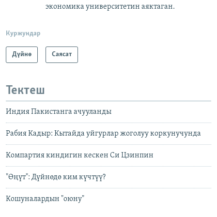
экономика университетин аяктаган.
Куржундар
Дүйнө
Саясат
Тектеш
Индия Пакистанга ачууланды
Рабия Кадыр: Кытайда уйгурлар жоголуу коркунучунда
Компартия киндигин кескен Си Цзинпин
"Өңүт": Дүйнөдө ким күчтүү?
Кошуналардын "оюну"