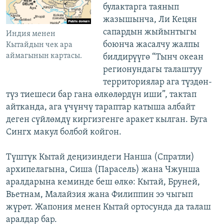
булактарга таянып
жазышынча, Ли Кецян
сапардын жыйынтыгы
Индия менен
боюнча жасалчу жалпы
Кытайдын чек ара
аймагынын картасы.
билдирүүгө “Тынч океан
регионундагы талаштуу
территориялар ага түздөн-
түз тиешеси бар гана өлкөлөрдүн иши”, тактап
айтканда, ага үчүнчү тараптар катыша албайт
деген сүйлөмдү киргизгенге аракет кылган. Буга
Сингх макул болбой койгон.
Түштүк Кытай деңизиндеги Нанша (Спратли)
архипелагына, Сиша (Парасель) жана Чжунша
аралдарына кеминде беш өлкө: Кытай, Бруней,
Вьетнам, Малайзия жана Филиппин ээ чыгып
жүрөт. Жапония менен Кытай ортосунда да талаш
аралдар бар.