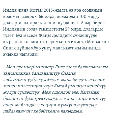
Индия жана Кытай 2015-жылга өз ара сооданын
көлөмүн азыркы 66 млрд. доллардан 100 млрд.
долларга чыгаралы деп макулдашты. Азыр бирок
Индиянын соода таңкыстыгы 29 млрд. долларды
түзөт. Бул маселе Жаңы Делидеги сүйлөшүүдө
кырынан коюлганын премьер-министр Манмохан
Сингх дүйшөмбү күнкү маалымат жыйынында
ачыкка чыгарды:
- Мен премьер-министр Лиге соода балансындагы
таңсыктыкка байланыштуу биздин
кабатырлануубузду айттым жана биздин экспорт
менен инвестиция үчүн Кытай рыногун кеңейтүү
жолун сүйлөштүк. Мен ошондой эле, Кытайды
биздин инфраструктурадагы жана кайра иштетүү
өнөр-жайындагы кеңири мүмкүнчүлүктөрдү
пайдаланууну көбөйткөнгө чакырдым.