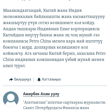
Маалымдалгандай, Кытай жана Индия
экономикалык байланышты жана кызматташууну
жакшыртуу үчүн сегиз келишимге кол койду.
Андан тышкары Индиянын Essar корпорациясы
Кытайдын өнүгүү банкы жана эң чоң мунай-газ
компаниясы Petro China менен кара май иштетүү
боюнча 1 млрд. долларлык келишимге кол
коймокчу. Ага акчаны Кытай берип, акысына Petro
China индиялык компаниядан үзбөй мунай менен
алып турат.
Бөлүшүңүз
Катталыңыз
Амирбек Азам уулу
"Азаттыктын" штаттан сырткаркы журналисти.
Санкт-Петербургдагы Финансы жана