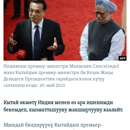
ОНЛАЙН ШЕРИНЕ
ЭЖЕ-СИҢДИЛЕР
АЗАТТЫК+
ЫҢГАЙСЫЗ СУРООЛОР
ЭЕ/АРнун бардык сайттары
Индиянын премьер-министри Манмохан Сингх(оңдо)
жана Кытайдын премьер-министри Ли Кецян Жаңы
Делидеги Президенттик сарайдагы конок күтүү
салтанаты кезде. 20-май 2013
Кытай өкмөтү Индия менен өз ара ишенимди
бекемдеп, кызматташууну жакшыртууну каалайт.
Мындай билдирүүнү Кытайдын премьер-