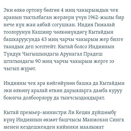
Эки өлкө ортону бөлгөн 4 миң чакырымдык чек
аранын такталбаган жерлери үчүн 1962-жылы бир
нече күн жан аябай согушкан. Индия Гималай
тоолорунун Кашмир чөлкөмүндөгү Кытайдын
башкаруусунда 43 миң чарчы чакырым жер бизге
таандык деп эсептейт. Кытай болсо Индиянын
Түндүк Чыгышындагы Арунагал Прадеш
штатындагы 90 миң чарчы чакырым жерге ээ
чыгып жүрөт.
Индияны чек ара көйгөйүнөн башка да Кытайдын
эки өлкөнү аралай өткөн дарыяларга дамба куруу
боюнча долбоорлору да тынчсыздандырат.
Кытай премьер-министри Ли Кецян дүйшөмбү
күнү Индиянын өкмөт башчысы Манмохан Сингх
менен кездешкенден кийинки маалымат