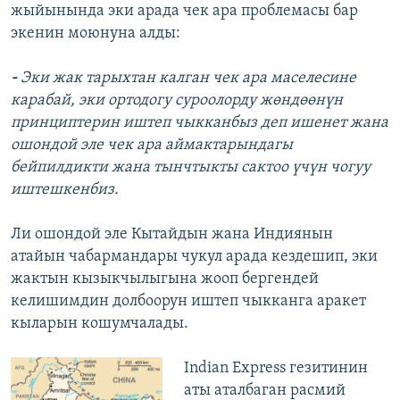
жыйынында эки арада чек ара проблемасы бар
экенин моюнуна алды:
-
Эки жак тарыхтан калган чек ара маселесине
карабай, эки ортодогу суроолорду жөндөөнүн
принциптерин иштеп чыкканбыз деп ишенет жана
ошондой эле чек ара аймактарындагы
бейпилдикти жана тынчтыкты сактоо үчүн чогуу
иштешкенбиз.
Ли ошондой эле Кытайдын жана Индиянын
атайын чабармандары чукул арада кездешип, эки
жактын кызыкчылыгына жооп бергендей
келишимдин долбоорун иштеп чыкканга аракет
кыларын кошумчалады.
Indian Express гезитинин
аты аталбаган расмий