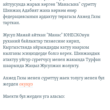
айтуусунда жарык көргөн "Манасына" сүрөттү
Шинжаң Адабият жана көркөм өнөр
федерациясынын ардактуу төрагасы Ахмед Газы
тарткан.
Жусуп Мамай айткан "Манас" ЮНЕСКОнун
руханий байлыктар тизмесине кирип,
Кыргызстанда айрымдарды катуу нааразы
кылганы эсиңиздерде болсо керек. Шинжаңдык
атактуу уйгур сүрөтчүсү менен жакында Турфан
шаарында Жаңыл Жусупжан жолукту.
Ахмед Газы менен сүрөттүү маек толугу менен бул
жерден
окуңуз
Маекти бул жерден уга аласыз: