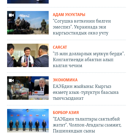
АДАМ УКУКТАРЫ
"Согушка кеткенин билген
эмеспиз". Украинада эки
кыргызстандык окко учту
САЯСАТ
"15 млн долларлык мүлкүн берди".
Конгантиевди абактан алып
калган чечим
ЭКОНОМИКА
ЕАЭБдин жыйыны: Кыргыз
өкмөтү азык-түлүктүн баасына
тынчсызданат
БОРБОР АЗИЯ
"ЕАЭБдин талаптары сакталбай
жатат". Чолпон-Атадагы саммит,
Пашиняндын сыны