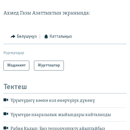
Ахмед Газы Азаттыктын экранында:
Бөлүшүңүз
Катталыңыз
Куржундар
Маданият
Журтташтар
Тектеш
Үрүмчүдөгү көөнө кол өнөрчүлүк дүкөнү
Үрүмчүдө нааразылык жыйындары кайталанды
Рабия Кадыр: Биз террорчулукту айыптайбыз