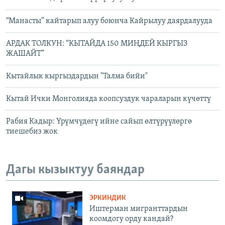
“Манасты” кайтарып алуу боюнча Кайрылуу даярдалууда
АРДАК ТОЛКУН: “КЫТАЙДА 150 МИҢДЕЙ КЫРГЫЗ
ЖАШАЙТ”
Кытайлык кыргыздардын "Талма бийи"
Кытай Ички Монголияда коопсуздук чараларын күчөттү
Рабия Кадыр: Үрүмчүдөгү ийне сайып өлтүрүүлөргө
тиешебиз жок
Дагы кызыктуу баяндар
ЭРКИНДИК
Иштерман мигранттардын
коомдогу орду кандай?