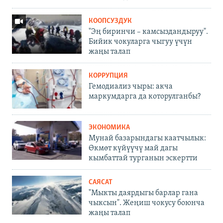
КООПСУЗДУК
"Эң биринчи – камсыздандыруу".
Бийик чокуларга чыгуу үчүн
жаңы талап
КОРРУПЦИЯ
Гемодиализ чыры: акча
маркумдарга да которулганбы?
ЭКОНОМИКА
Мунай базарындагы каатчылык:
Өкмөт күйүүчү май дагы
кымбаттай турганын эскертти
САЯСАТ
"Мыкты даярдыгы барлар гана
чыксын". Жеңиш чокусу боюнча
жаңы талап