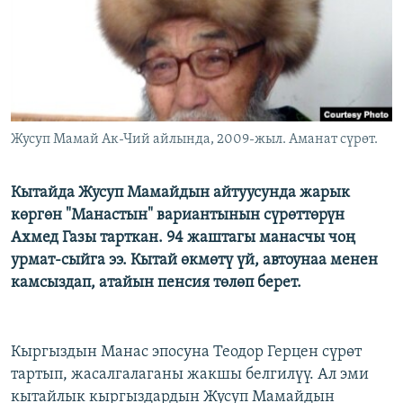
ОНЛАЙН ШЕРИНЕ
ЭЖЕ-СИҢДИЛЕР
АЗАТТЫК+
ЫҢГАЙСЫЗ СУРООЛОР
ЭЕ/АРнун бардык сайттары
Жусуп Мамай Ак-Чий айлында, 2009-жыл. Аманат сүрөт.
Кытайда Жусуп Мамайдын айтуусунда жарык
көргөн "Манастын" вариантынын сүрөттөрүн
Ахмед Газы тарткан. 94 жаштагы манасчы чоң
урмат-сыйга ээ. Кытай өкмөтү үй, автоунаа менен
камсыздап, атайын пенсия төлөп берет.
Кыргыздын Манас эпосуна Теодор Герцен сүрөт
тартып, жасалгалаганы жакшы белгилүү. Ал эми
кытайлык кыргыздардын Жусуп Мамайдын