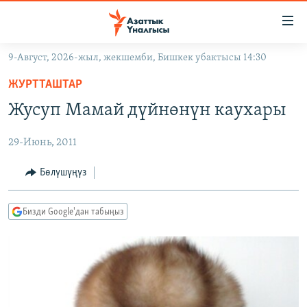
Линктер
Мазмунга
өтүңүз
9-Август, 2026-жыл, жекшемби, Бишкек убактысы 14:30
Навигацияга
ЖАҢЫЛЫКТАР
өтүңүз
ЖУРТТАШТАР
КЫРГЫЗСТАН
Издөөгө
Жусуп Мамай дүйнөнүн каухары
салыңыз
ДҮЙНӨ
КЫРГЫЗСТАН
29-Июнь, 2011
УКРАИНА
САЯСАТ
ДҮЙНӨ
АТАЙЫН ИЛИКТӨӨ
ЭКОНОМИКА
БОРБОР АЗИЯ
Бөлүшүңүз
ТВ ПРОГРАММАЛАР
МАДАНИЯТ
Бизди Google'дан табыңыз
ПОДКАСТ
БҮГҮН АЗАТТЫКТА
ӨЗГӨЧӨ ПИКИР
ЭКСПЕРТТЕР ТАЛДАЙТ
БИЗ ЖАНА ДҮЙНӨ
Русский
ДАНИСТЕ