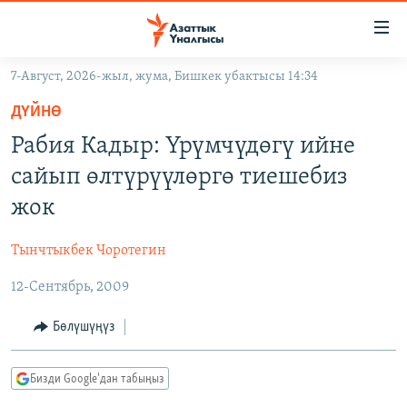
Линктер
Мазмунга
өтүңүз
7-Август, 2026-жыл, жума, Бишкек убактысы 14:34
Навигацияга
ЖАҢЫЛЫКТАР
өтүңүз
ДҮЙНӨ
КЫРГЫЗСТАН
Издөөгө
Рабия Кадыр: Үрүмчүдөгү ийне
салыңыз
ДҮЙНӨ
КЫРГЫЗСТАН
сайып өлтүрүүлөргө тиешебиз
УКРАИНА
САЯСАТ
ДҮЙНӨ
жок
АТАЙЫН ИЛИКТӨӨ
ЭКОНОМИКА
БОРБОР АЗИЯ
Тынчтыкбек Чоротегин
ТВ ПРОГРАММАЛАР
МАДАНИЯТ
12-Сентябрь, 2009
ПОДКАСТ
БҮГҮН АЗАТТЫКТА
ӨЗГӨЧӨ ПИКИР
ЭКСПЕРТТЕР ТАЛДАЙТ
Бөлүшүңүз
БИЗ ЖАНА ДҮЙНӨ
Русский
Бизди Google'дан табыңыз
ДАНИСТЕ