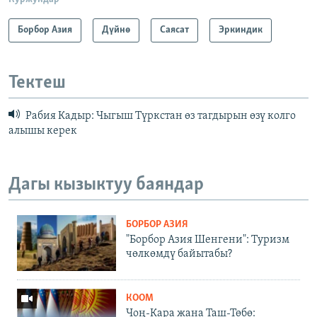
Борбор Азия
Дүйнө
Саясат
Эркиндик
Тектеш
Рабия Кадыр: Чыгыш Түркстан өз тагдырын өзү колго
алышы керек
Дагы кызыктуу баяндар
БОРБОР АЗИЯ
"Борбор Азия Шенгени": Туризм
чөлкөмдү байытабы?
КООМ
Чоң-Кара жана Таш-Төбө: