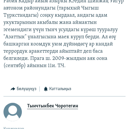
Рабия Кадыр айым азыркы КЭРдин Шинжаң Уйгур
автоном районундагы (тарыхый Чыгыш
Түркстандагы) соңку кырдаал, андагы адам
укуктарынын акыбалы жана аймактын
эгемендиги үчүн тынч усулдагы күрөш тууралуу
"Азаттык" үналгысына маек куруп берди. Ал өзү
башкарган коомдук уюм дүйнөдөгү ар кандай
террордук аракеттерди айыптайт деп баса
белгиледи. Прага ш. 2009-жылдын аяк оона
(сентябр) айынын 11и. Т.Ч.
Бөлүшүңүз
Катталыңыз
Тынчтыкбек Чоротегин
Куржундар