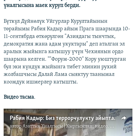
үналгысына маек куруп берди.
Бүткүл Дүйнөлүк Уйгурлар Курултайынын
төрайымы Рабия Кадыр айым Прага шаарында 10-
11-сентябрда өткөрүлгөн "Азиядагы тынчтык,
демократия жана адам укуктары" деп аталган эл
аралык жыйынга катышуу үчүн Чехиянын ордо
шаарына келген. ""Форум-2000" Кору уюштурган
бул эки күндүк жыйынга тибет элинин рухий
жолбашчысы Далай Лама сыяктуу таанымал
коомдук ишмерлер катышты.
Видео тасма
.
Рабия Кадыр: Биз террорчулукту айыптайбыз
автор
Азаттык Үналгысы | Кыргызстан: видео, фото, кабарлар