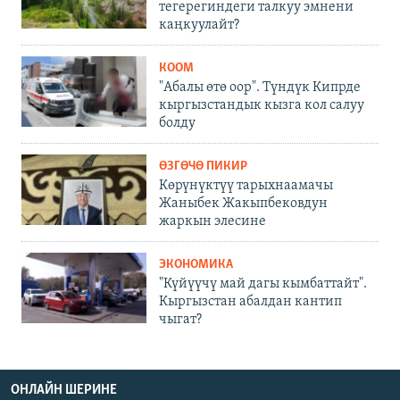
тегерегиндеги талкуу эмнени
каңкуулайт?
КООМ
"Абалы өтө оор". Түндүк Кипрде
кыргызстандык кызга кол салуу
болду
ӨЗГӨЧӨ ПИКИР
Көрүнүктүү тарыхнаамачы
Жаныбек Жакыпбековдун
жаркын элесине
ЭКОНОМИКА
"Күйүүчү май дагы кымбаттайт".
Кыргызстан абалдан кантип
чыгат?
ОНЛАЙН ШЕРИНЕ