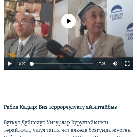
No media source currently available
0:00
7:06
Рабия Кадыр: Биз террорчулукту айыптайбыз
Бүткүл Дүйнөлүк Уйгурлар Курултайынын
төрайымы, ушул тапта чет өлкөдө бозгунда жүргөн