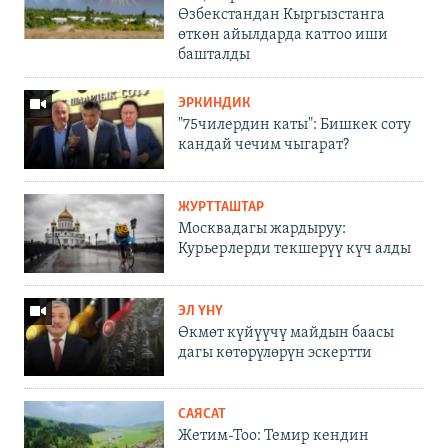
Өзбекстандан Кыргызстанга
өткөн айылдарда каттоо иши
башталды
ЭРКИНДИК
"75чилердин каты": Бишкек соту
кандай чечим чыгарат?
ЖУРТТАШТАР
Москвадагы жардыруу:
Курьерлерди текшерүү күч алды
ЭЛ ҮНҮ
Өкмөт күйүүчү майдын баасы
дагы көтөрүлөрүн эскертти
САЯСАТ
Жетим-Тоо: Темир кендин