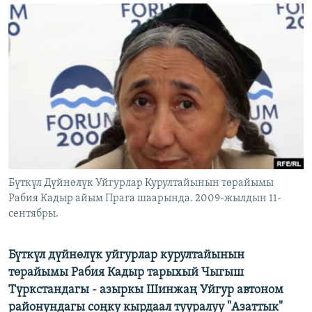
ОНЛАЙН ШЕРИНЕ
ЭЖЕ-СИҢДИЛЕР
АЗАТТЫК+
ЫҢГАЙСЫЗ СУРООЛОР
ЭЕ/АРнун бардык сайттары
Бүткүл Дүйнөлүк Уйгурлар Курултайынын төрайымы
Рабия Кадыр айым Прага шаарында. 2009-жылдын 11-
сентябры.
Бүткүл дүйнөлүк уйгурлар курултайынын
төрайымы Рабия Кадыр тарыхый Чыгыш
Түркстандагы - азыркы Шинжаң Уйгур автоном
районундагы соңку кырдаал тууралуу "Азаттык"