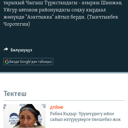
тарыхый Чыгыш Түркстандагы - азыркы Шинжаң
ОНЛАЙН ШЕРИНЕ
ЭЖЕ-СИҢДИЛЕР
Уйгур автоном районундагы соңку кырдаал
АЗАТТЫК+
жөнүндө "Азаттыкка" айтып берди. (Тынчтыкбек
Чоротегин)
ЫҢГАЙСЫЗ СУРООЛОР
ЭЕ/АРнун бардык сайттары
Бөлүшүңүз
Бизди Google'дан табыңыз
Тектеш
ДҮЙНӨ
Рабия Кадыр: Үрүмчүдөгү ийне
сайып өлтүрүүлөргө тиешебиз жок