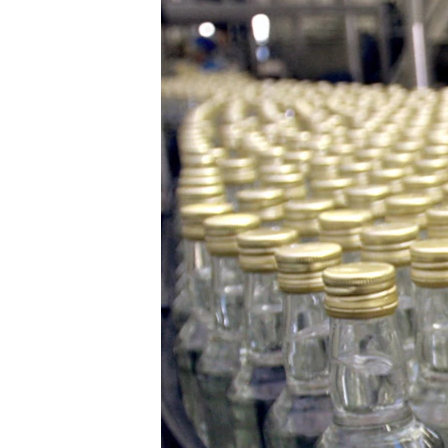
ЭЖЕ-СИҢДИЛЕР
АЗАТТЫК+
ЫҢГАЙСЫЗ СУРООЛОР