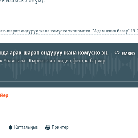
мыйзамсыз өнүм).
ак-шарап өндүрүү жана көмүскө экономика. "Адам жана базар".19.0
Кыргызстанда арак-шарап өндүрүү жана көмүскө экономика. "Адам жана базар".19.02.2011. UE.
EMBED
к Үналгысы | Кыргызстан: видео, фото, кабарлар
No media source currently available
ейер
EMBED
з
Катталыңыз
Принтер