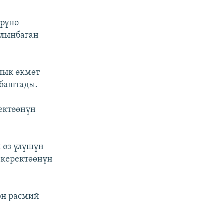
өрүнө
алынбаган
лык өкмөт
 баштады.
ектөөнүн
 өз үлүшүн
 керектөөнүн
өн расмий