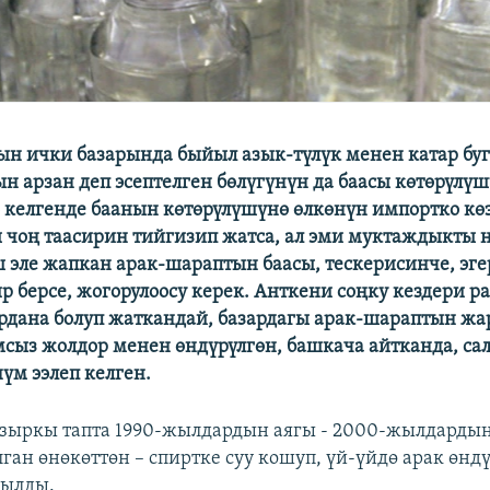
н ички базарында быйыл азык-түлүк менен катар бу
н арзан деп эсептелген бөлүгүнүн да баасы көтөрүлү
 келгенде баанын көтөрүлүшүнө өлкөнүн импортко кө
чоң таасирин тийгизип жатса, ал эми муктаждыкты 
 эле жапкан арак-шараптын баасы, тескерисинче, эге
ир берсе, жогорулоосу керек. Анткени соңку кездери р
рдана болуп жаткандай, базардагы арак-шараптын 
сыз жолдор менен өндүрүлгөн, башкача айтканда, са
үм ээлеп келген.
азыркы тапта 1990-жылдардын аягы - 2000-жылдарды
ган өнөкөттөн – спиртке суу кошуп, үй-үйдө арак өнд
рылды.