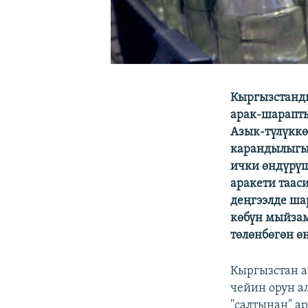
Кыргызстанды
арак-шарапты
Азык-түлүккө
карандылыгы 
ички өндүрүш
аракети таас
деңгээлде ша
көбүн мыйзам
төлөнбөгөн өн
Кыргызстан 
чейин орун ал
"салтынан" а