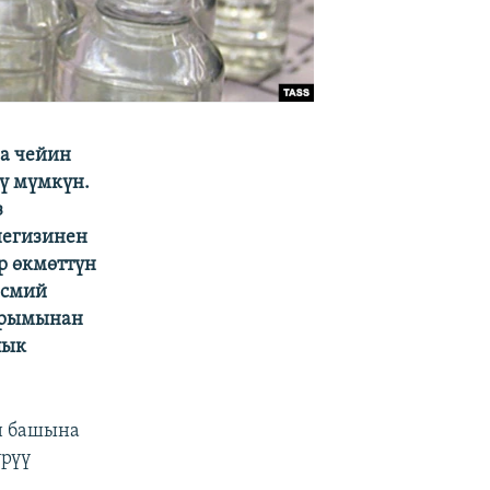
га чейин
шү мүмкүн.
з
негизинен
р өкмөттүн
асмий
жарымынан
лык
н башына
үрүү