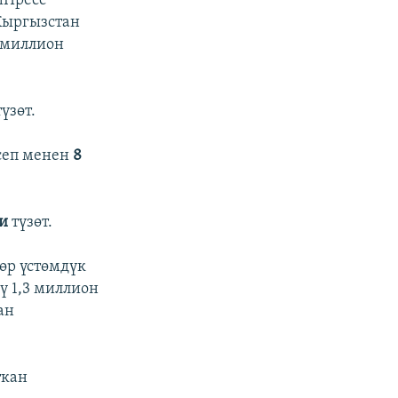
иПресс”
Кыргызстан
 миллион
үзөт.
сеп менен
8
ди
түзөт.
өр үстөмдүк
ү 1,3 миллион
ан
ткан