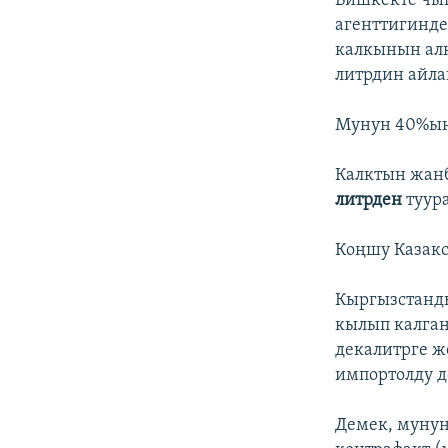
Бишкекте чыг
агенттигинде
калкынын ал
литрдин айла
Мунун 40%ын,
Калктын жанб
литрден
туур
Коңшу Казакс
Кыргызстанды
кылып калган
декалитрге ж
импортолду д
Демек, мунун