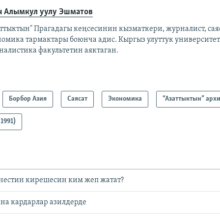
н Алымкул уулу Эшматов
аттыктын" Прагадагы кеңсесинин кызматкери, журналист, сая
номика тармактары боюнча адис. Кыргыз улуттук университе
налистика факультетин аяктаган.
Борбор Азия
Саясат
Экономика
“Азаттыктын” арх
1991)
знестин кирешесин ким жеп жатат?
на кардарлар азилдерде