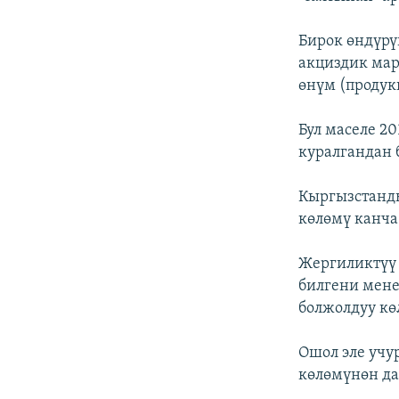
Бирок өндүрү
акциздик мар
өнүм (продук
Бул маселе 2
куралгандан 
Кыргызстанд
көлөмү канча
Жергиликтүү 
билгени мене
болжолдуу кө
Ошол эле учу
көлөмүнөн да