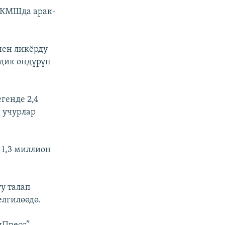
 КМШда арак-
нен ликёрду
дик өндүрүп
генде 2,4
 учурлар
1,3 миллион
у талап
елгилөөдө.