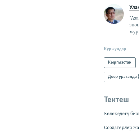
Ула
"Аз
эко
жур
Куржундар
Кыргызстан
Доор ураганда (
Тектеш
Көлөкөдөгү би
Соодагерлер жа