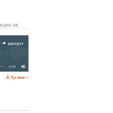
2.2011. UE.
БӨЛҮШҮҮ
14:32
Түз линк
БӨЛҮШҮҮ