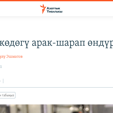
көдөгү арак-шарап өндү
уулу Эшматов
1
з
ан табыңыз