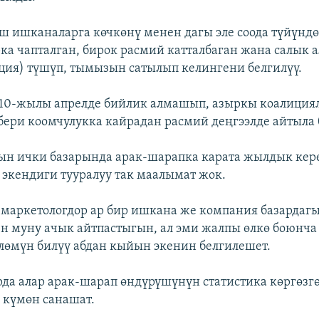
ш ишканаларга көчкөнү менен дагы эле соода түйүнд
ка чапталган, бирок расмий катталбаган жана салык 
ция) түшүп, тымызын сатылып келингени белгилүү.
010-жылы апрелде бийлик алмашып, азыркы коалиция
бери коомчулукка кайрадан расмий деңгээлде айтыла
ын ички базарында арак-шарапка карата жылдык кер
 экендиги тууралуу так маалымат жок.
маркетологдор ар бир ишкана же компания базардагы
н муну ачык айтпастыгын, ал эми жалпы өлкө боюнча
лөмүн билүү абдан кыйын экенин белгилешет.
рда алар арак-шарап өндүрүшүнүн статистика көргөзг
 күмөн санашат.