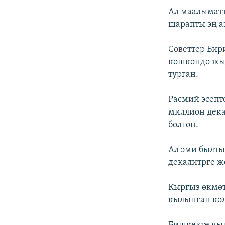
Ал маалыматт
шарапты эң аз
Советтер Бир
кошкондо жы
турган.
Расмий эсепт
миллион дека
болгон.
Ал эми былты
декалитрге ж
Кыргыз өкмөт
кылынган кө