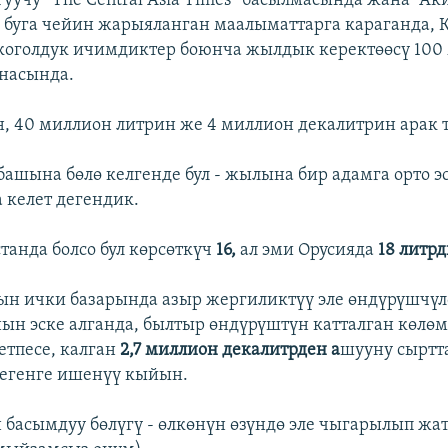
уучу “The Central Asia Times” басылмасында жана “Ак
 буга чейин жарыяланган маалыматтарга караганда, 
коголдук ичимдиктер боюнча жылдык керектөөсү 100
насында.
 40 миллион литрин же 4 миллион декалитрин арак т
ашына бөлө келгенде бул - жылына бир адамга орто э
а келет дегендик.
танда болсо бул көрсөткүч
16,
ал эми Орусияда
18 литр
н ички базарында азыр жергиликтүү эле өндүрүшчүл
ын эске алганда, былтыр өндүрүштүн катталган көлөм
етпесе, калган
2,7 миллион декалитрден а
шууну сыртт
егенге ишенүү кыйын.
 басымдуу бөлүгү - өлкөнүн өзүндө эле чыгарылып жа