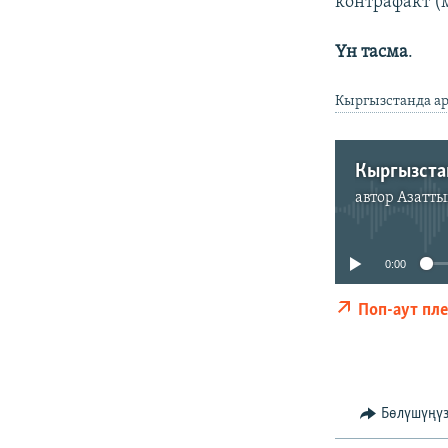
контрафакт (
Үн тасма
.
Кыргызстанда ар
автор
Азатты
0:00
Поп-аут пл
Бөлүшүңү