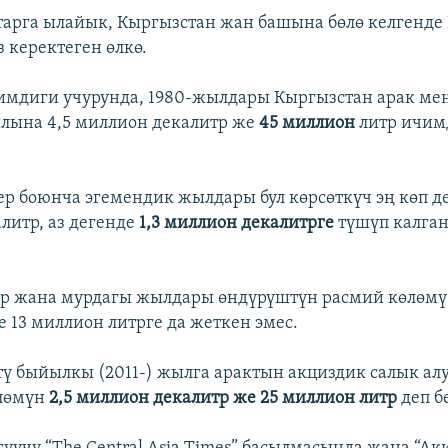
арга ылайык, Кыргызстан жан башына бөлө келгенде
 керектеген өлкө.
имдиги учурунда, 1980-жылдары Кыргызстан арак ме
лына 4,5 миллион декалитр же
45 миллион
литр ичим
ер боюнча эгемендик жылдары бул көрсөткүч эң көп де
литр, аз дегенде
1,3 миллион декалитрге
түшүп калган
р жана мурдагы жылдары өндүрүштүн расмий көлөмү 
е 13 миллион литрге да жеткен эмес.
ү быйылкы (2011-) жылга арактын акциздик салык алу
лөмүн
2,5 миллион декалитр же 25 миллион литр
деп б