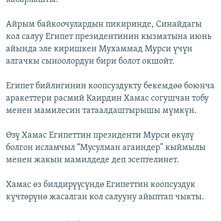
Айрым байкоочулардын пикиринде, Синайдагы
кол салуу Египет президентинин кызматына июнь
айында эле киришкен Мухаммад Мурси үчүн
алгачкы сыноолордун бири болот окшойт.
Египет бийлигинин коопсуздукту бекемдөө боюнча
аракеттери расмий Каирдин Хамас согушчан тобу
менен мамилесин татаалдаштырышы мүмкүн.
Өзү Хамас Египеттин президенти Мурси өкүлү
болгон исламчыл “Мусулман агаиндер” кыймылы
менен жакын мамилдеде деп эсептелинет.
Хамас өз билдирүүсүндө Египеттин коопсуздук
күчтөрүнө жасалган кол салууну айыптап чыкты.