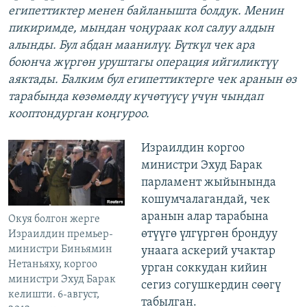
египеттиктер менен байланышта болдук. Менин
пикиримде, мындан чоңураак кол салуу алдын
алынды. Бул абдан маанилүү. Бүткүл чек ара
боюнча жүргөн уруштагы операция ийгиликтүү
аяктады. Балким бул египеттиктерге чек аранын өз
тарабында көзөмөлдү күчөтүүсү үчүн чындап
кооптондурган коңгуроо.
Израилдин коргоо
министри Эхуд Барак
парламент жыйынында
кошумчалагандай, чек
аранын алар тарабына
Окуя болгон жерге
өтүүгө үлгүргөн брондуу
Израилдин премьер-
министри Биньямин
унаага аскерий учактар
Нетаньяху, коргоо
урган соккудан кийин
министри Эхуд Барак
сегиз согушкердин сөөгү
келишти. 6-август,
табылган.