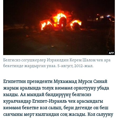
ОНЛАЙН ШЕРИНЕ
ЭЖЕ-СИҢДИЛЕР
АЗАТТЫК+
ЫҢГАЙСЫЗ СУРООЛОР
ЭЕ/АРнун бардык сайттары
Белгисиз согушкерлер Израилдин Керем Шалом чек ара
бекетинде жардырган унаа. 5-август, 2012-жыл.
Египеттин президенти Мухаммад Мурси Синай
жарым аралында толук көзөмөл орнотууну убада
кылды. Ал мындай билдирүүнү белгисиз
куралчандар Египет-Израиль чек арасындагы
көзөмөл бекетке кол салып, бери дегенде он беш
сакчыны мерт кылгандан соң жасады. Кол салууну