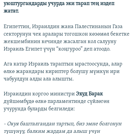
уюштургандарды учурда эки тарап тең издеп
жатат.
Египеттин, Израилдин жана Палестинанын Газа
секторунун чек аралары тогошкон көзөмөл бекетке
жекшембинин кечинде жасалган кол салууну
Израиль Египет үчүн “коңгуроо” деп атоодо.
Ага катар Израиль тараптын ырастоосунда, алар
өлкө жарандары кириптер болушу мүмкүн ири
чабуулдун алды ала алышты.
Израилдин коргоо министри
Эхуд Барак
дүйшөмбүдө өлкө парламентинде сүйлөгөн
учурунда буларды белгиледи:
- Окуя башталгандан тартып, биз эмне болгонун
түшүнүү, балким жардам да алыш үчүн