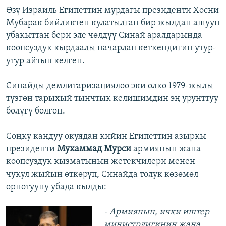
Өзү Израиль Египеттин мурдагы президенти Хосни
Мубарак бийликтен кулатылган бир жылдан ашуун
убакыттан бери эле чөлдүү Синай аралдарында
коопсуздук кырдаалы начарлап кеткендигин утур-
утур айтып келген.
Синайды демлитаризациялоо эки өлкө 1979-жылы
түзгөн тарыхый тынчтык келишимдин эң урунттуу
бөлүгү болгон.
Соңку кандуу окуядан кийин Египеттин азыркы
президенти
Мухаммад Мурси
армиянын жана
коопсуздук кызматынын жетекчилери менен
чукул жыйын өткөрүп, Синайда толук көзөмөл
орнотууну убада кылды:
- Армиянын, ички иштер
министрлигинин жана