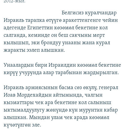
2012-жыл.
Белгисиз куралчандар
Израиль тарапка өтүүгө аракеттенгенге чейин
адегенде Египеттин көзөмөл бекетине кол
салганда, кеминде он беш сакчыны мерт
кылышып, эки брондуу унааны жана курал
жаракты ээлеп алышкан.
Унаалардын бири Израилдин көзөмөл бекетине
кирүү учурунда алар тарабынан жардырылган.
Израиль армиясынын басма сөз өкүлү, генерал
Иоав Мордехайдын айтымында, чалгын
кызматтары чек ара бекетине кол салыныш
ыктымалдуулугу жөнүндө күн мурунтан кабар
алышкан. Мындан улам чек арада көзөмөл
күчөтүлгөн эле.