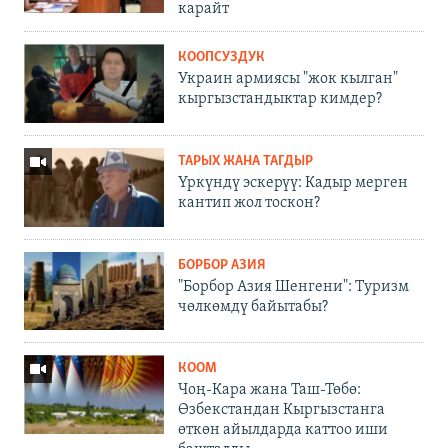
карайт
КООПСУЗДУК
Украин армиясы "жок кылган"
кыргызстандыктар кимдер?
ТАРЫХ ЖАНА ТАГДЫР
Үркүндү эскерүү: Кадыр мерген
кантип жол тоскон?
БОРБОР АЗИЯ
"Борбор Азия Шенгени": Туризм
чөлкөмдү байытабы?
КООМ
Чоң-Кара жана Таш-Төбө:
Өзбекстандан Кыргызстанга
өткөн айылдарда каттоо иши