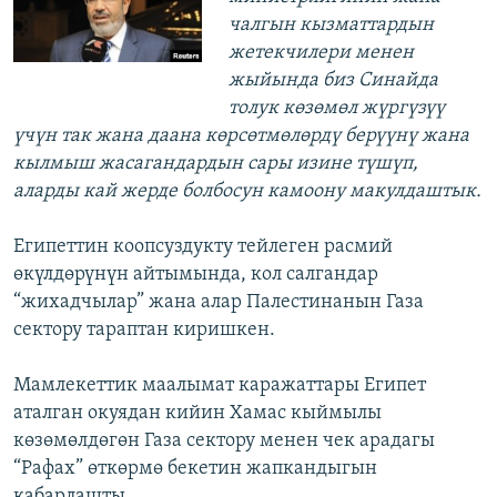
чалгын кызматтардын
жетекчилери менен
жыйында биз Синайда
толук көзөмөл жүргүзүү
үчүн так жана даана көрсөтмөлөрдү берүүнү жана
кылмыш жасагандардын сары изине түшүп,
аларды кай жерде болбосун камоону макулдаштык.
Египеттин коопсуздукту тейлеген расмий
өкүлдөрүнүн айтымында, кол салгандар
“жихадчылар” жана алар Палестинанын Газа
сектору тараптан киришкен.
Мамлекеттик маалымат каражаттары Египет
аталган окуядан кийин Хамас кыймылы
көзөмөлдөгөн Газа сектору менен чек арадагы
“Рафах” өткөрмө бекетин жапкандыгын
кабарлашты.