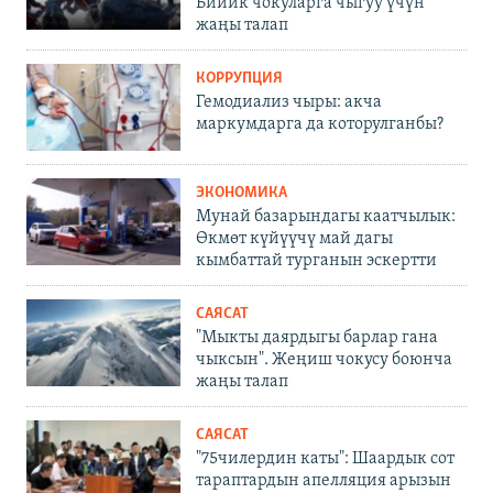
Бийик чокуларга чыгуу үчүн
жаңы талап
КОРРУПЦИЯ
Гемодиализ чыры: акча
маркумдарга да которулганбы?
ЭКОНОМИКА
Мунай базарындагы каатчылык:
Өкмөт күйүүчү май дагы
кымбаттай турганын эскертти
САЯСАТ
"Мыкты даярдыгы барлар гана
чыксын". Жеңиш чокусу боюнча
жаңы талап
САЯСАТ
"75чилердин каты": Шаардык сот
тараптардын апелляция арызын