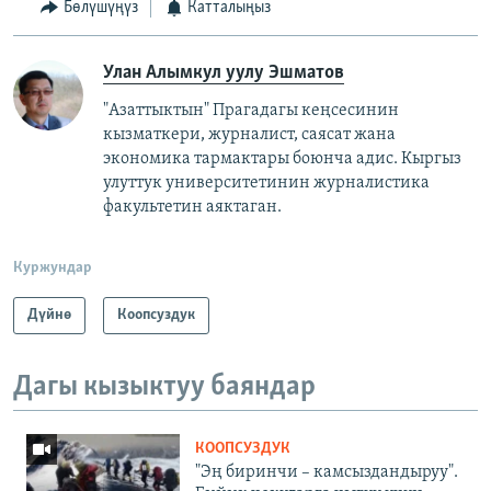
Бөлүшүңүз
Катталыңыз
Улан Алымкул уулу Эшматов
"Азаттыктын" Прагадагы кеңсесинин
кызматкери, журналист, саясат жана
экономика тармактары боюнча адис. Кыргыз
улуттук университетинин журналистика
факультетин аяктаган.
Куржундар
Дүйнө
Коопсуздук
Дагы кызыктуу баяндар
КООПСУЗДУК
"Эң биринчи – камсыздандыруу".