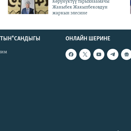
Көрүнүктүү тарыхнаамачы
Жаныбек Жакыпбековдун
жаркын элесине
КТЫН" САНДЫГЫ
ОНЛАЙН ШЕРИНЕ
лим