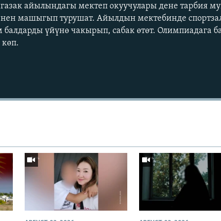
газак айылындагы мектеп окуучулары дене тарбия м
менен машыгып турушат. Айылдын мектебинде спортза
 балдарды үйүнө чакырып, сабак өтөт. Олимпиадага б
 көп.
Auto
240p
360p
720p
1080p