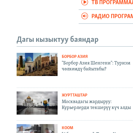
ТВ ПРОГРАММА
РАДИО ПРОГРА
Дагы кызыктуу баяндар
БОРБОР АЗИЯ
"Борбор Азия Шенгени": Туризм
чөлкөмдү байытабы?
ЖУРТТАШТАР
Москвадагы жардыруу:
Курьерлерди текшерүү күч алды
КООМ