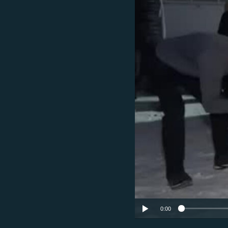
ЭЖЕ-СИҢДИЛЕР
АЗАТТЫК+
ЫҢГАЙСЫЗ СУРООЛОР
0:00