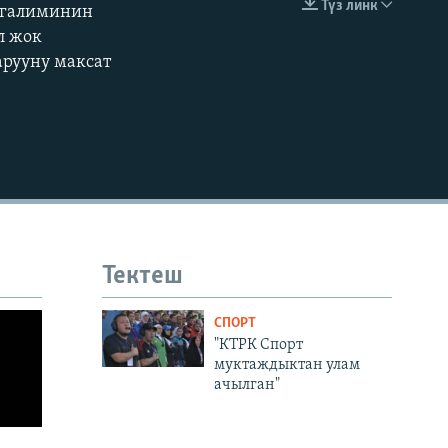
Түз линк
угалиминин
EMBED
360p
л жок
арууну максат
480p
720p
1080p
480p
Тектеш
СПОРТ
"КТРК Спорт
муктаждыктан улам
ачылган"