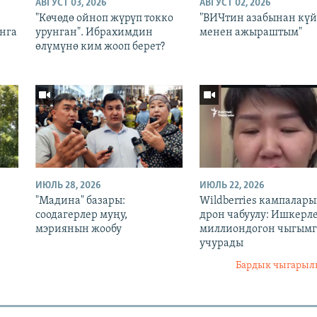
АВГУСТ 03, 2026
АВГУСТ 02, 2026
:
"Көчөдө ойноп жүрүп токко
"ВИЧтин азабынан кү
нга
урунган". Ибрахимдин
менен ажыраштым"
өлүмүнө ким жооп берет?
ИЮЛЬ 28, 2026
ИЮЛЬ 22, 2026
"Мадина" базары:
Wildberries кампалар
соодагерлер муңу,
дрон чабуулу: Ишкерл
мэриянын жообу
миллиондогон чыгымг
учурады
Бардык чыгары