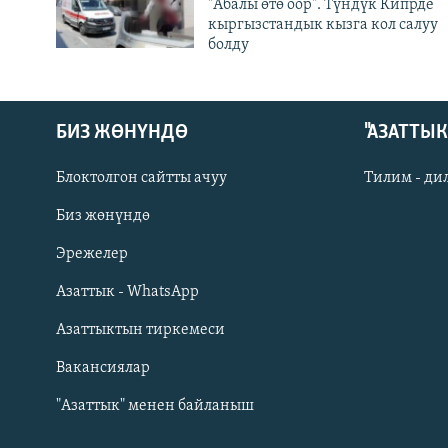
"Абалы өтө оор". Түндүк Кипрде
кыргызстандык кызга кол салуу
болду
БИЗ ЖӨНҮНДӨ
"АЗАТТЫ
Блоктолгон сайтты ачуу
Тилим - ди
Биз жөнүндө
Русский
Эрежелер
Азаттык - WhatsApp
ОНЛАЙН ШЕРИНЕ
Азаттыктын тиркемеси
Вакансиялар
"Азаттык" менен байланыш
ЭЕ/АРнун бардык сайттары