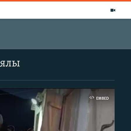
ыялы
EMBED