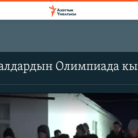
балдардын Олимпиада к