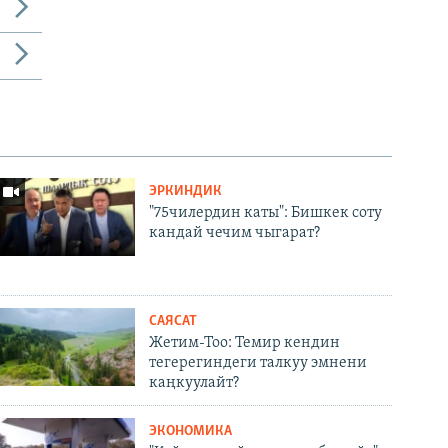
ЭРКИНДИК
"75чилердин каты": Бишкек соту
кандай чечим чыгарат?
САЯСАТ
Жетим-Тоо: Темир кендин
тегерегиндеги талкуу эмнени
каңкуулайт?
ЭКОНОМИКА