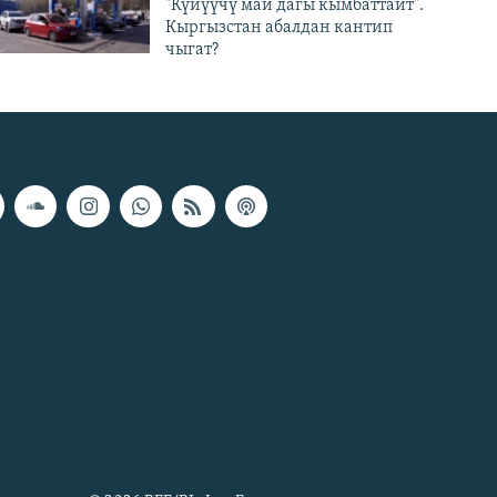
"Күйүүчү май дагы кымбаттайт".
Кыргызстан абалдан кантип
чыгат?