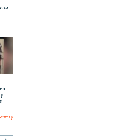
йөөм
ына
ер
а
лыштар