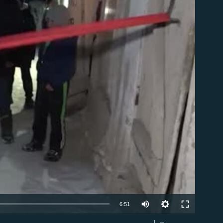
able
Auto
6:51
240p