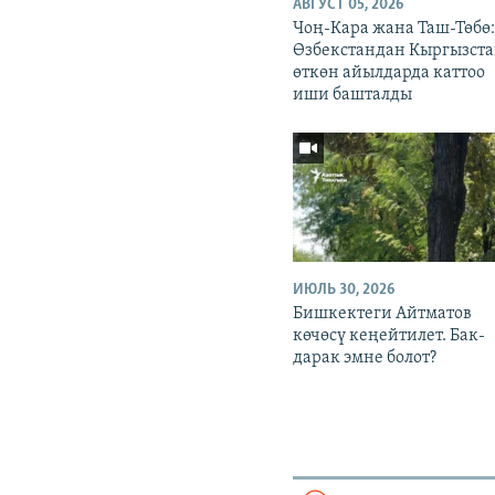
АВГУСТ 05, 2026
Чоң-Кара жана Таш-Төбө
Өзбекстандан Кыргызста
өткөн айылдарда каттоо
иши башталды
ИЮЛЬ 30, 2026
Бишкектеги Айтматов
көчөсү кеңейтилет. Бак-
дарак эмне болот?