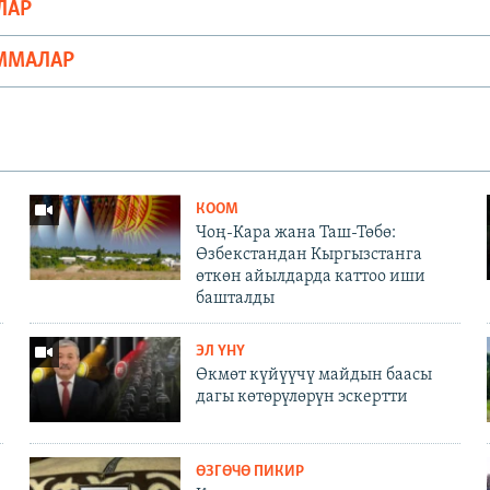
ЛАР
ММАЛАР
КООМ
Чоң-Кара жана Таш-Төбө:
Өзбекстандан Кыргызстанга
өткөн айылдарда каттоо иши
башталды
ЭЛ ҮНҮ
Өкмөт күйүүчү майдын баасы
дагы көтөрүлөрүн эскертти
ӨЗГӨЧӨ ПИКИР