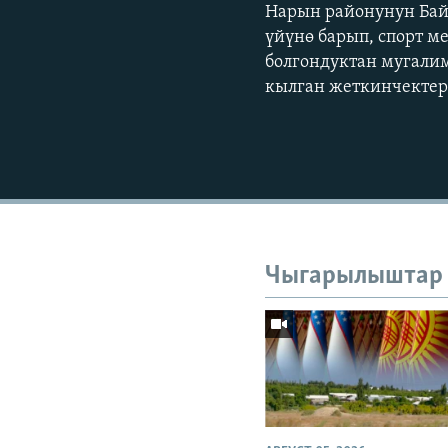
Нарын районунун Бай
үйүнө барып, спорт 
болгондуктан мугалим
кылган жеткинчектер
Чыгарылыштар