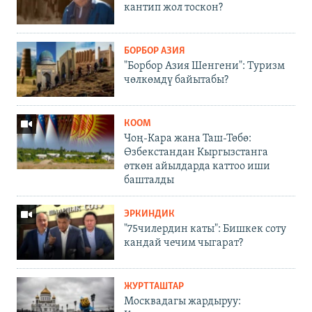
кантип жол тоскон?
БОРБОР АЗИЯ
"Борбор Азия Шенгени": Туризм
чөлкөмдү байытабы?
КООМ
Чоң-Кара жана Таш-Төбө:
Өзбекстандан Кыргызстанга
өткөн айылдарда каттоо иши
башталды
ЭРКИНДИК
"75чилердин каты": Бишкек соту
кандай чечим чыгарат?
ЖУРТТАШТАР
Москвадагы жардыруу: