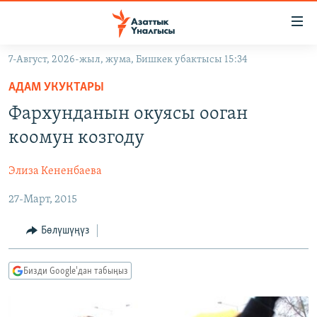
Линктер
Мазмунга
өтүңүз
7-Август, 2026-жыл, жума, Бишкек убактысы 15:34
Навигацияга
ЖАҢЫЛЫКТАР
өтүңүз
АДАМ УКУКТАРЫ
КЫРГЫЗСТАН
Издөөгө
Фархунданын окуясы ооган
салыңыз
ДҮЙНӨ
КЫРГЫЗСТАН
коомун козгоду
УКРАИНА
САЯСАТ
ДҮЙНӨ
Элиза Кененбаева
АТАЙЫН ИЛИКТӨӨ
ЭКОНОМИКА
БОРБОР АЗИЯ
27-Март, 2015
ТВ ПРОГРАММАЛАР
МАДАНИЯТ
ПОДКАСТ
БҮГҮН АЗАТТЫКТА
Бөлүшүңүз
ӨЗГӨЧӨ ПИКИР
ЭКСПЕРТТЕР ТАЛДАЙТ
Бизди Google'дан табыңыз
БИЗ ЖАНА ДҮЙНӨ
Русский
ДАНИСТЕ