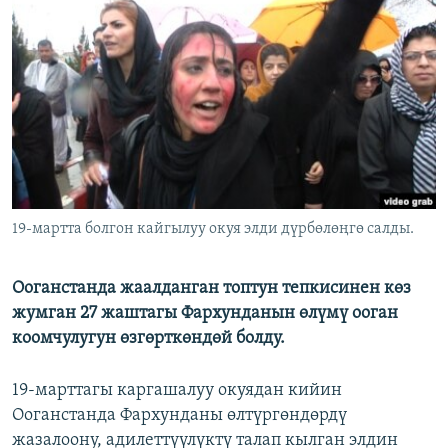
ОНЛАЙН ШЕРИНЕ
ЭЖЕ-СИҢДИЛЕР
АЗАТТЫК+
ЫҢГАЙСЫЗ СУРООЛОР
ЭЕ/АРнун бардык сайттары
19-мартта болгон кайгылуу окуя элди дүрбөлөңгө салды.
Ооганстанда жаалданган топтун тепкисинен көз
жумган 27 жаштагы Фархунданын өлүмү ооган
коомчулугун өзгөрткөндөй болду.
19-марттагы каргашалуу окуядан кийин
Ооганстанда Фархунданы өлтүргөндөрдү
жазалоону, адилеттүүлүктү талап кылган элдин