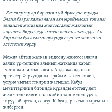
козгогонунун бир нече себептери бар:
- Бул кадрлар ар бир ооган үй-бүлөсүнө тарады.
Элдин баары канжалаган аял ырайымсыз топ аны
тепкилеп жатканда жансоогалап жатканын
көрүштү. Видео элде өзгөчө таасир калтырды. Ар
бир адам бул аялдын ордунда өзүн же жакынын
элестетип көрдү.
Можда айтып жаткан видеону жансоогалаган
аялды ур-тепкиге алынып жатканда карап
тургандар тартып алган. Анда жаалданган
эркектер Фархунданы ырайымсыз тепкилеп,
үстүнө чыгып секирип жатышат. Кабул
мечиттеринин биринде Куранды өрттөдү деп
аялды тепкилеген топ кийин таш менен уруп,
тирүүлөй өрттөп, сөөгүн Кабул дарыясына ыргытып
жиберген.