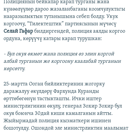
Полициянын бейкапар карап турганы жана
күнөөлүүлөр дароо жазаланбаганы коомчулуктагы
нааразылыктын тутанышына себеп болду. Укук
коргоочу, “Тилектештик” партиясынын мүчөсү
Селай Гафар
билдиргендей, полиция аялды коргоо
ордуна, көрүүчү катары карап турушкан:
- Бул окуя өкмөт жана полиция өз элин коргой
албай турганын же коргоону каалабай турганын
көрсөттү.
25-мартта Ооган бийликтеринин жогорку
даражалуу өкүлдөрү Фархунда Куранды
өрттөбөгөнүн тастыкташты. Ички иштер
министрлигинин өкүлү, генерал Зохир Зохир бул
окуя боюнча 30дай киши камалганын айтты.
Жыйырмадай полиция кызматкери ишинен
бошотулду. Ошондой эле министрликтин маалымат