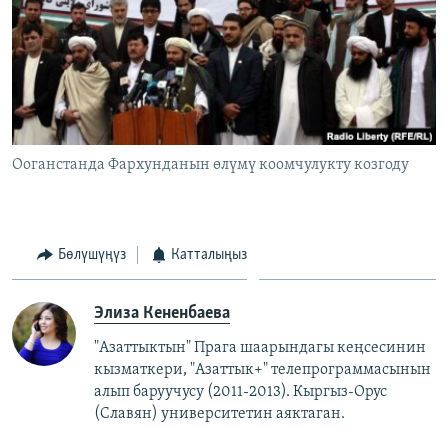
Ооганстанда Фархунданын өлүмү коомчулукту козгоду
Бөлүшүңүз
Катталыңыз
Элиза Кененбаева
"Азаттыктын" Прага шаарындагы кеңсесинин
кызматкери, "Азаттык+" телепрограммасынын
алып баруучусу (2011-2013).
Кыргыз-Орус
(Славян)
университетин аяктаган.