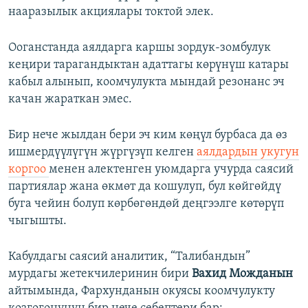
нааразылык акциялары токтой элек.
Ооганстанда аялдарга каршы зордук-зомбулук
кеңири тарагандыктан адаттагы көрүнүш катары
кабыл алынып, коомчулукта мындай резонанс эч
качан жараткан эмес.
Бир нече жылдан бери эч ким көңүл бурбаса да өз
ишмердүүлүгүн жүргүзүп келген
аялдардын укугун
коргоо
менен алектенген уюмдарга учурда саясий
партиялар жана өкмөт да кошулуп, бул көйгөйдү
буга чейин болуп көрбөгөндөй деңгээлге көтөрүп
чыгышты.
Кабулдагы саясий аналитик, “Талибандын”
мурдагы жетекчилеринин бири
Вахид Можданын
айтымында, Фархунданын окуясы коомчулукту