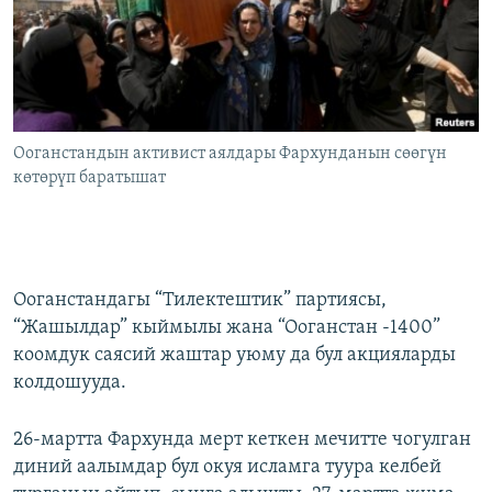
Ооганстандын активист аялдары Фархунданын сөөгүн
көтөрүп баратышат
Ооганстандагы “Тилектештик” партиясы,
“Жашылдар” кыймылы жана “Ооганстан -1400”
коомдук саясий жаштар уюму да бул акцияларды
колдошууда.
26-мартта Фархунда мерт кеткен мечитте чогулган
диний аалымдар бул окуя исламга туура келбей