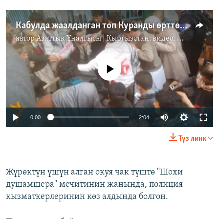
Кабулда жаалданган топ Куранды өрттөдү деп 27 жаштагы аялды тепкилеп өлтүрдү
автор
Азаттык Үналгысы | Кыргызстан: видео, фото, кабарлар
No media source currently available
0:00
2:04
Түз линк
Жүрөктүн үшүн алган окуя чак түштө "Шохи
душамшера" мечитинин жанында, полиция
кызматкерлеринин көз алдында болгон.