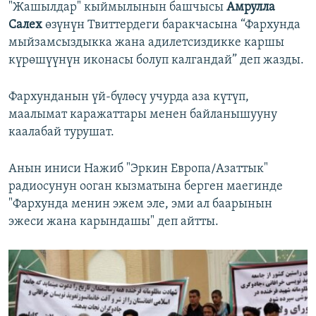
"Жашылдар" кыймылынын башчысы
Амрулла
Салех
өзүнүн Твиттердеги баракчасына “Фархунда
мыйзамсыздыкка жана адилетсиздикке каршы
күрөшүүнүн иконасы болуп калгандай” деп жазды.
Фархунданын үй-бүлөсү учурда аза күтүп,
маалымат каражаттары менен байланышууну
каалабай турушат.
Анын иниси Нажиб "Эркин Европа/Азаттык"
радиосунун ооган кызматына берген маегинде
"Фархунда менин эжем эле, эми ал баарынын
эжеси жана карындашы" деп айтты.