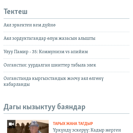
Тектеш
Аял эркектен кем дүйнө
Аял зордуктагандар өлүм жазасын алышты
Улуу Памир - 35: Коммунизм vs апийим
Ооганстан: уурдалган шииттер табыла элек
Ооганстанда кыргызстандык жоочу аял өлгөнү
кабарланды
Дагы кызыктуу баяндар
ТАРЫХ ЖАНА ТАГДЫР
Үркүндү эскерүү: Кадыр мерген