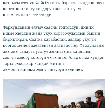
катчысы өзүнүн Фейсбуктагы баракчасында кордук
көрсөткөн топту колдорун жазганы үчүн
кызматынан четтетилди.
Фархунданын өлүмү саясий топтордун, диний
ишмерлердин жана укук коргоочулардын башын
бириктирди. Салтка карабастан, аялдар укугун
коргоо менен алектенген активисттер Фархунданы
акыркы сапарга узатуу зыйнатына катышып,
сөөгүн өздөрү көтөрүп чыгышты. Алар ошол күндөн
тарта өлкөдө ар кандай митинг,
демонстрацияларды уюштуруп келишет.