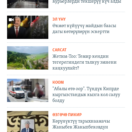
Курьерлерди текшерүү күч алды
ЭЛ ҮНҮ
Өкмөт күйүүчү майдын баасы
дагы көтөрүлөрүн эскертти
САЯСАТ
Жетим-Тоо: Темир кендин
тегерегиндеги талкуу эмнени
каңкуулайт?
КООМ
"Абалы өтө оор". Түндүк Кипрде
кыргызстандык кызга кол салуу
болду
ӨЗГӨЧӨ ПИКИР
Көрүнүктүү тарыхнаамачы
Жаныбек Жакыпбековдун