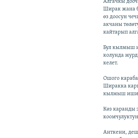
Алгачкы дооч
Ширак жана б
өз доосун че
акчаны төлөт
кайтарып алг
Бул кылмыш и
колунда мурд
келет.
Ошого караба
Ширакка карш
кылмыш ишин 
Көз каранды 
коомчулукту
Анткени, деш