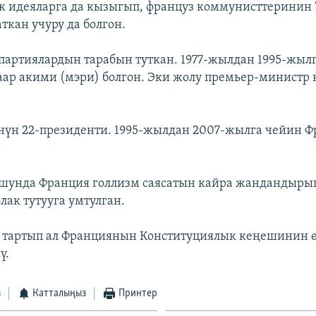
к идеяларга да кызыгып, француз коммунисттеринин
ткан учуру да болгон.
партиялардын тарабын туткан. 1977-жылдан 1995-жыл
ар акими (мэри) болгон. Эки жолу премьер-министр
нүн 22-президенти. 1995-жылдан 2007-жылга чейин 
шунда Франция голлизм саясатын кайра жандандыры
лак тутууга умтулган.
 тартып ал Франциянын Конституциялык кеңешинин 
ү.
з
Катталыңыз
Принтер