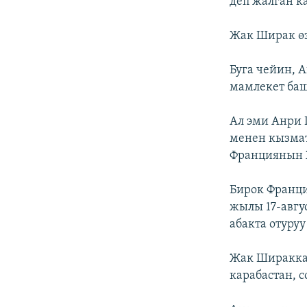
деп жалган к
Жак Ширак өз
Буга чейин, А
мамлекет ба
Ал эми Анри 
менен кызма
Франциянын Ж
Бирок Франци
жылы 17-авгу
абакта отуру
Жак Ширакка 
карабастан, 