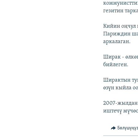
коммунистти
гезитин тарка
Кийин оңчул 
Париждин ша
аркалаган.
Ширак - өлкө
бийлеген.
Ширактын ту
өзүн кыйла оо
2007-жылдан
иштечү мүчөс
Бөлүшүңү