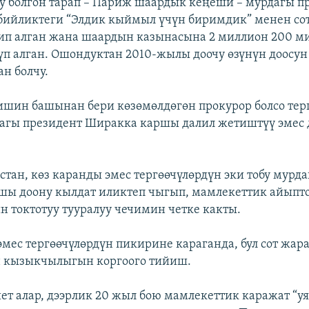
у болгон тарап – Париж шаардык кеңеши – мурдагы п
ийликтеги “Элдик кыймыл үчүн биримдик” менен сот
чип алган жана шаардын казынасына 2 миллион 200 м
үп алган. Ошондуктан 2010-жылы доочу өзүнүн доосун
ан болчу.
шин башынан бери көзөмөлдөгөн прокурор болсо тер
агы президент Ширакка каршы далил жетиштүү эмес 
стан, көз каранды эмес тергөөчүлөрдүн эки тобу мурд
ы доону кылдат иликтеп чыгып, мамлекеттик айыпто
токтотуу тууралуу чечимин четке какты.
эмес тергөөчүлөрдүн пикирине караганда, бул сот жар
н кызыкчылыгын коргоого тийиш.
ет алар, дээрлик 20 жыл бою мамлекеттик каражат “у