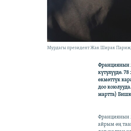
Мурдагы президент Жак Ширак Парижде
Франциянын 
күтүлүүдө. 7
өкмөттүк кар
доо коюлууда.
мартта) Бишк
Франциянын 
айрым өң та