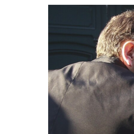
ЭЖЕ-СИҢДИЛЕР
АЗАТТЫК+
ЫҢГАЙСЫЗ СУРООЛОР