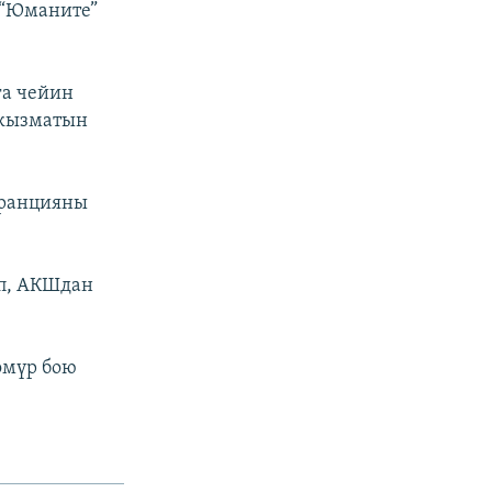
 “Юманите”
га чейин
 кызматын
Францияны
п, АКШдан
өмүр бою