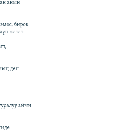
тан анын
эмес, бирок
лүп жатат.
ып,
чың ден
ууралуу айың
инде