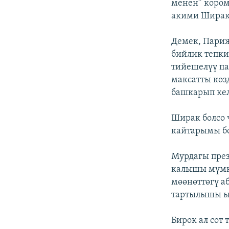
менен” коро
акими Ширак 
Демек, Пари
бийлик тепк
тийешелүү па
максатты көз
башкарып кел
Ширак болсо 
кайтарымы бо
Мурдагы през
калышы мүмк
мөөнөттөгү а
тартылышы ы
Бирок ал сот