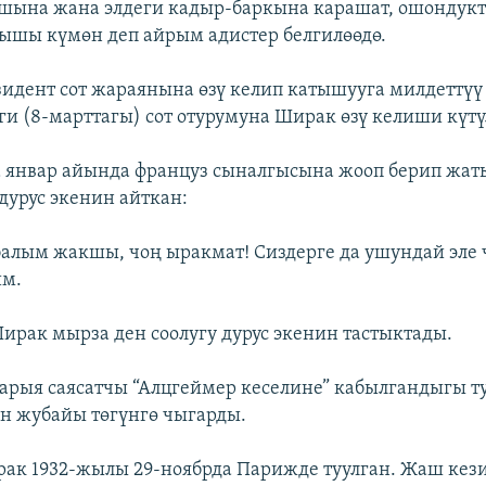
шына жана элдеги кадыр-баркына карашат, ошондук
ышы күмөн деп айрым адистер белгилөөдө.
идент сот жараянына өзү келип катышууга милдеттүү 
 (8-марттагы) сот отурумуна Ширак өзү келиши күтү
январ айында француз сыналгысына жооп берип жат
дурус экенин айткан:
алым жакшы, чоң ыракмат! Сиздерге да ушундай эле 
йм.
Ширак мырза ден соолугу дурус экенин тастыктады.
арыя саясатчы “Алцгеймер кеселине” кабылгандыгы т
н жубайы төгүнгө чыгарды.
ак 1932-жылы 29-ноябрда Парижде туулган. Жаш кез