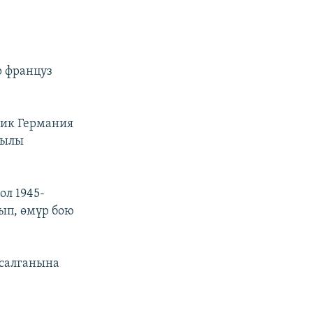
р француз
дик Германия
жылы
ол 1945-
ып, өмүр бою
 салганына