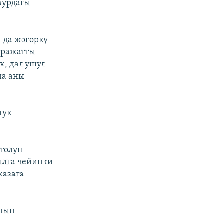
мурдагы
 да жогорку
аражатты
к, дал ушул
на аны
тук
ттолуп
ылга чейинки
жазага
анын