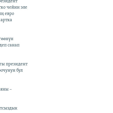
резидент
ко чейин эле
иң евро
 артка
гөөнүн
деп санап
агы президент
очунун бул
аяны –
ятсыздык