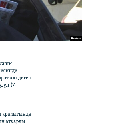
ериши
кезинде
ороткон деген
гүн (7-
н аралыгында
н аткарды