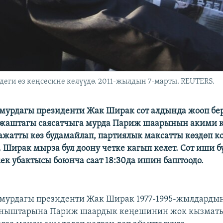
ги өз кеңсесине келүүдө. 2011-жылдын 7-марты. REUTERS.
мурдагы президенти Жак Ширак сот алдында жооп б
8 жаштагы саясатчыга мурда Париж шаарынын акими 
ажатты көз будамайлап, партиялык максатты көздөп к
 Ширак мырза бул доону четке кагып келет. Сот иши бү
ек убактысы боюнча саат 18:30да ишин баштоодо.
мурдагы президенти Жак Ширак 1977-1995-жылдарды
аныштарына Париж шаардык кеңешинин жок кызматы