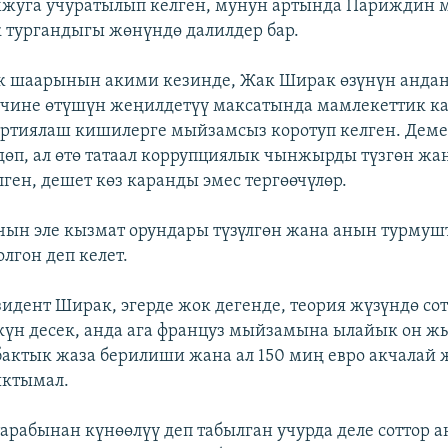
мжуга учуратылып келген, мунун артында Париждин 
тургандыгы жөнүндө далилдер бар.
ж шаарынын акими кезинде, Жак Ширак өзүнүн андан
ичине өтүшүн жеңилдетүү максатында мамлекеттик к
ртиялаш кишилерге мыйзамсыз коротуп келген. Деме
дөп, ал өтө татаал коррупциялык чынжырды түзгөн жа
ген, дешет көз каранды эмес тергөөчүлөр.
чын эле кызмат орундары түзүлгөн жана анын турмуш
лгон деп келет.
идент Ширак, эгерде жок дегенде, теория жүзүндө со
үн десек, анда ага француз мыйзамына ылайык он ж
бактык жаза берилиши жана ал 150 миң евро акчалай 
ктымал.
 тарабынан күнөөлүү деп табылган учурда деле соттор 