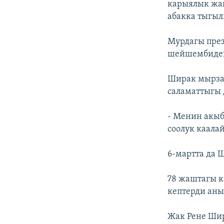
карыялык жа
абакка тыгыл
Мурдагы през
шейшембидеги
Ширак мырза 
саламаттыгы 
- Менин акыб
соолук каала
6-мартта да 
78 жаштагы к
кептерди аны
Жак Рене Шир