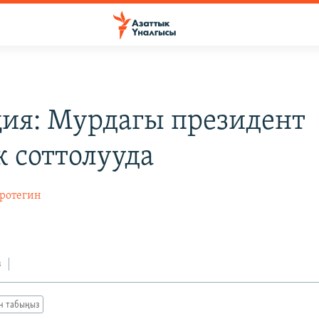
ия: Мурдагы президент
 соттолууда
ротегин
з
ан табыңыз