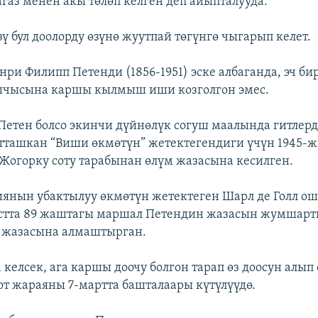
агаз менен акы төлөп келген деп айыпталууда.
ү бул доолорду өзүнө жуутпай төгүнгө чыгарып келет.
нри Филипп Петенди (1856-1951) эске албаганда, эч би
шчысына каршы кылмыш иши козголгон эмес.
Петен болсо экинчи дүйнөлүк согуш маалында гитлер
тташкан “Виши өкмөтүн” жетектегендиги үчүн 1945-
огорку соту тарабынан өлүм жазасына кесилген.
янын убактылуу өкмөтүн жетектеген Шарл де Голл ош
стта 89 жаштагы маршал Петендин жазасын жумшарт
у жазасына алмаштырган.
келсек, ага каршы доочу болгон тарап өз доосун алып
сот жараяны 7-мартта башталаары күтүлүүдө.