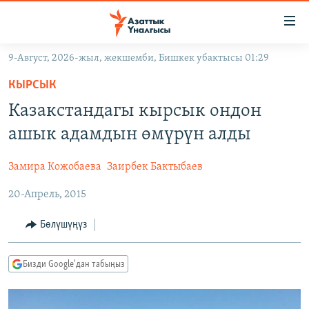
Линктер
Мазмунга
өтүңүз
9-Август, 2026-жыл, жекшемби, Бишкек убактысы 01:29
Навигацияга
ЖАҢЫЛЫКТАР
өтүңүз
КЫРСЫК
КЫРГЫЗСТАН
Издөөгө
Казакстандагы кырсык ондон
салыңыз
ДҮЙНӨ
КЫРГЫЗСТАН
ашык адамдын өмүрүн алды
УКРАИНА
САЯСАТ
ДҮЙНӨ
Замира Кожобаева
Заирбек Бактыбаев
АТАЙЫН ИЛИКТӨӨ
ЭКОНОМИКА
БОРБОР АЗИЯ
20-Апрель, 2015
ТВ ПРОГРАММАЛАР
МАДАНИЯТ
ПОДКАСТ
БҮГҮН АЗАТТЫКТА
Бөлүшүңүз
ӨЗГӨЧӨ ПИКИР
ЭКСПЕРТТЕР ТАЛДАЙТ
Бизди Google'дан табыңыз
БИЗ ЖАНА ДҮЙНӨ
Русский
ДАНИСТЕ