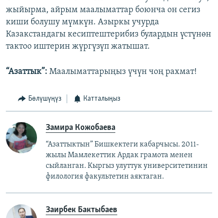
жыйырма, айрым маалыматтар боюнча он сегиз
киши болушу мүмкүн. Азыркы учурда
Казакстандагы кесиптештерибиз булардын үстүнөн
тактоо иштерин жүргүзүп жатышат.
“Азаттык”:
Маалыматтарыңыз үчүн чоң рахмат!
Бөлүшүңүз
Катталыңыз
Замира Кожобаева
“Азаттыктын” Бишкектеги кабарчысы. 2011-
жылы Мамлекеттик Ардак грамота менен
сыйланган. Кыргыз улуттук университетинин
филология факультетин аяктаган.
Заирбек Бактыбаев