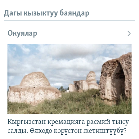
Дагы кызыктуу баяндар
Окуялар
Кыргызстан кремацияга расмий тыюу
салды. Өлкөдө көрүстөн жетиштүүбү?