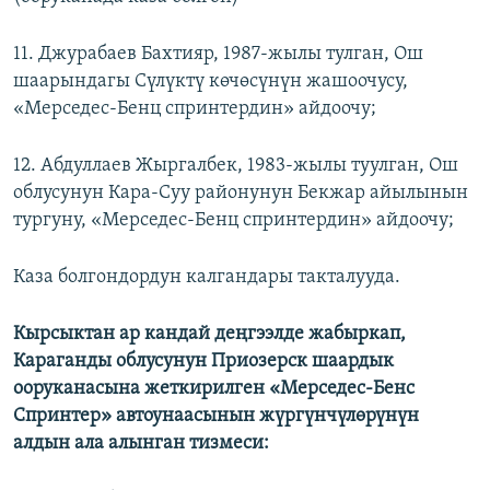
11. Джурабаев Бахтияр, 1987-жылы тулган, Ош
шаарындагы Сүлүктү көчөсүнүн жашоочусу,
«Мерседес-Бенц спринтердин» айдоочу;
12. Абдуллаев Жыргалбек, 1983-жылы туулган, Ош
облусунун Кара-Суу районунун Бекжар айылынын
тургуну, «Мерседес-Бенц спринтердин» айдоочу;
Каза болгондордун калгандары такталууда.
Кырсыктан ар кандай деңгээлде жабыркап,
Караганды облусунун Приозерск шаардык
ооруканасына жеткирилген «Мерседес-Бенс
Спринтер» автоунаасынын жүргүнчүлөрүнүн
алдын ала алынган тизмеси: