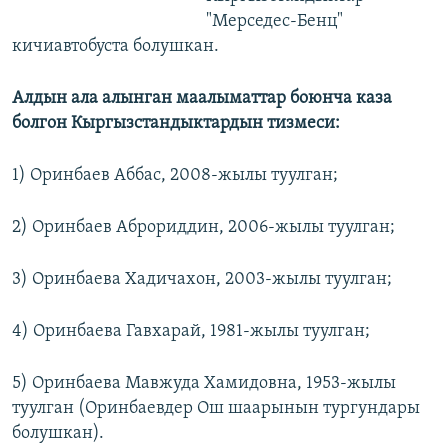
"Мерседес-Бенц"
кичиавтобуста болушкан.
Алдын ала алынган маалыматтар боюнча каза
болгон Кыргызстандыктардын тизмеси:
1) Оринбаев Аббас, 2008-жылы туулган;
2) Оринбаев Аброриддин, 2006-жылы туулган;
3) Оринбаева Хадичахон, 2003-жылы туулган;
4) Оринбаева Гавхарай, 1981-жылы туулган;
5) Оринбаева Мавжуда Хамидовна, 1953-жылы
туулган (Оринбаевдер Ош шаарынын тургундары
болушкан).