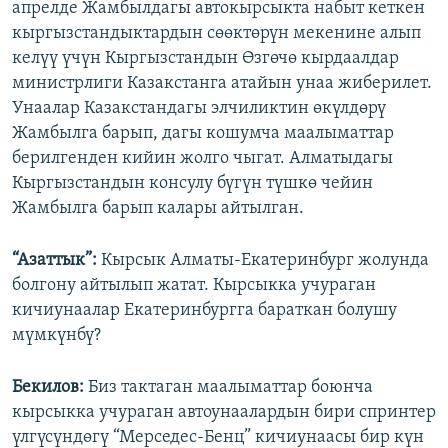
апрелде Жамбылдагы автокырсыкта набыт кеткен
кыргызстандыктардын сөөктөрүн мекенине алып
келүү үчүн Кыргызстандын Өзгөчө кырдаалдар
министрлиги Казакстанга атайын унаа жиберилет.
Унаалар Казакстандагы элчиликтин өкүлдөрү
Жамбылга барып, дагы кошумча маалыматтар
берилгенден кийин жолго чыгат. Алматыдагы
Кыргызстандын консулу бүгүн түшкө чейин
Жамбылга барып калары айтылган.
“Азаттык”:
Кырсык Алматы-Екатеринбург жолунда
болгону айтылып жатат. Кырсыкка учураган
кичиунаалар Екатеринбургга бараткан болушу
мүмкүнбү?
Бекилов:
Биз тактаган маалыматтар боюнча
кырсыкка учураган автоунаалардын бири спринтер
үлгүсүндөгү “Мерседес-Бенц” кичиунаасы бир күн