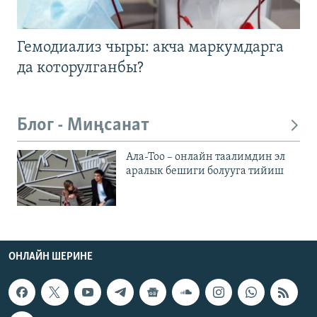
Гемодиализ чыры: акча маркумдарга
да которулганбы?
Блог - Миңсанат
Ала-Тоо – онлайн таалимдин эл
аралык бешиги болууга тийиш
ОНЛАЙН ШЕРИНЕ