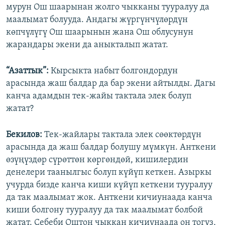
мурун Ош шаарынан жолго чыкканы тууралуу да
маалымат болууда. Андагы жүргүнчүлөрдүн
көпчүлүгү Ош шаарынын жана Ош облусунун
жарандары экени да аныкталып жатат.
“Азаттык”:
Кырсыкта набыт болгондордун
арасында жаш балдар да бар экени айтылды. Дагы
канча адамдын тек-жайы тактала элек болуп
жатат?
Бекилов:
Тек-жайлары тактала элек сөөктөрдүн
арасында да жаш балдар болушу мүмкүн. Анткени
өзүңүздөр сүрөттөн көргөндөй, кишилердин
денелери таанылгыс болуп күйүп кеткен. Азыркы
учурда бизде канча киши күйүп кеткени тууралуу
да так маалымат жок. Анткени кичиунаада канча
киши болгону тууралуу да так маалымат болбой
жатат. Себеби Оштон чыккан кичиунаада он тогуз,