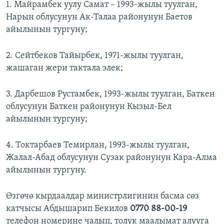
1. Майрамбек уулу Самат – 1993-жылы туулган,
Нарын облусунун Ак-Талаа районунун Баетов
айылынын тургуну;
2. Сейтбеков Тайырбек, 1971-жылы туулган,
жашаган жери тактала элек;
3. Дарбешов Рустамбек, 1993-жылы туулган, Баткен
облусунун Баткен районунун Кызыл-Бел
айылынын тургуну;
4. Токтарбаев Темирлан, 1993-жылы туулган,
Жалал-Абад облусунун Сузак районунун Кара-Алма
айылынын тургуну.
Өзгөчө кырдаалдар министрлигинин басма сөз
катчысы Абдышарип Бекилов
0770 88-00-19
телефон номерине чалып, толук маалымат алууга