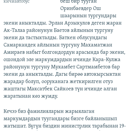
беш бир тууган
кичиавтобус
Оринбаевдер Ош
шаарынын тургундары
экени аныкталды. Эрлан Арзыкулов деген жаран
Ак-Талаа районунун Баетов айлынын тургуну
экени да тастыкталды. Баткен облусундагы
Самаркандек айлынын тургуну Махаматжан
Амираев набыт болгондордун арасында бар экени,
ошондой эле маркумдардын ичинде Кара-Кулжа
районунун тургуну Мукамбет Сартмамбетов бар
экени да аныкталды. Дагы бирөө автокырсыктан
жарадар болуп, ооруканага жеткирилген отуз
жаштагы Максатбек Сайкоев түн ичинде алган
жаратынан көз жумду.
Кечээ биз фамилияларын жарыялаган
маркумдардын туугандары бизге байланышып
жатышат. Бүгүн биздин министрлик тарабынан 19-