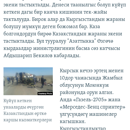
экени тастыкталды. Денеси таанылгыс болуп күйүп
кеткен дагы бир канча кишинин тек-жайы
такталууда. Бирок алар да Кыргызстандын жараны
болушу мүмкүн деген божомол бар. Каза
болгондордун бирөө Казакстандын жараны экени
тастыкталды. Бул тууралуу "Азаттыкка" Өзгөчө
кырдаалдар министрлигинин басма сөз катчысы
Абдышарип Бекилов кабарлады.
Кырсык кечээ эртең менен
10дор чамасында Жамбыл
облусунун Моюнкум
районунда орун алган.
Анда «Газель-2705» жана
Күйүп кеткен
«Мерседес-Бенц спринтер»
унааларды өчүргөн
Казакстандын өрткө
үлгүсүндөгү машинелер
каршы кызматкерлери
кагышкан.
Кыргызстандыктар