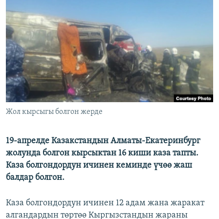
ОНЛАЙН ШЕРИНЕ
ЭЖЕ-СИҢДИЛЕР
АЗАТТЫК+
ЫҢГАЙСЫЗ СУРООЛОР
ЭЕ/АРнун бардык сайттары
Жол кырсыгы болгон жерде
19-апрелде Казакстандын Алматы-Екатеринбург
жолунда болгон кырсыктан 16 киши каза тапты.
Каза болгондордун ичинен кеминде үчөө жаш
балдар болгон.
Каза болгондордун ичинен 12 адам жана жаракат
алгандардын төртөө Кыргызстандын жараны