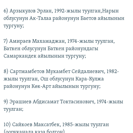
6) Арзыкулов Эрлан, 1992-жылы туулган,Нарын
облусунун Ак-Талаа районунун Баетов айылынын
тургуну;
7) Амираев Махамаджан, 1974-жылы туулган,
Баткен облусунун Баткен районундагы
Самаркандек айылынын тургуну;
8) Сартмамбетов Мукамбет Сейдалиевич, 1982-
жылы туулган, Ош облусунун Кара-Кулжа
районунун Көк-Арт айылынын тургуну;
9) Эрашиев Абдисамат Токтасинович, 1974-жылы
туулган;
10) Сайкоев Максатбек, 1985-жылы туулган
(ооруканада каза болгон)