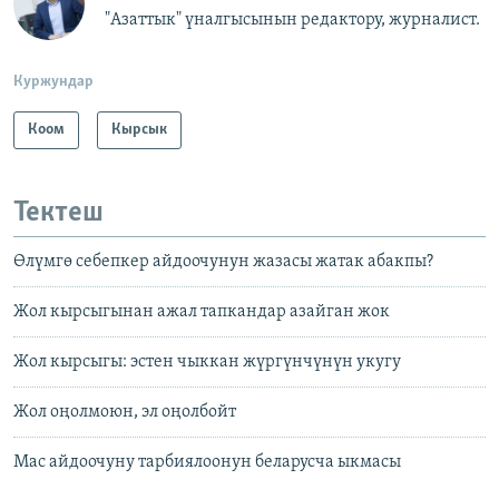
"Азаттык" үналгысынын редактору, журналист.
Куржундар
Коом
Кырсык
Тектеш
Өлүмгө себепкер айдоочунун жазасы жатак абакпы?
Жол кырсыгынан ажал тапкандар азайган жок
Жол кырсыгы: эстен чыккан жүргүнчүнүн укугу
Жол оңолмоюн, эл оңолбойт
Мас айдоочуну тарбиялоонун беларусча ыкмасы