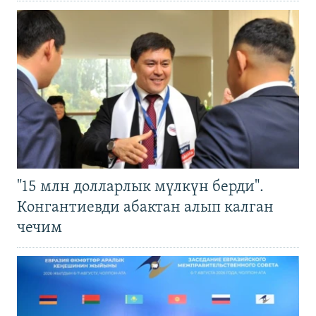
"15 млн долларлык мүлкүн берди".
Конгантиевди абактан алып калган
чечим