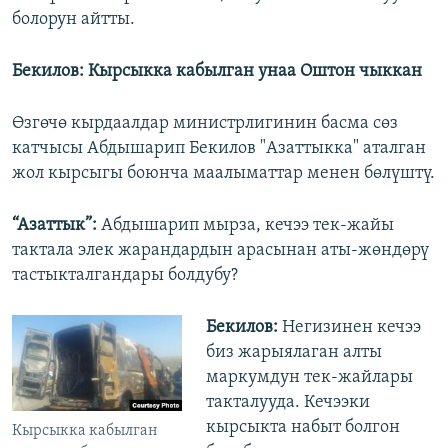
болорун айтты.
Бекилов: Кырсыкка кабылган унаа Оштон чыккан
Өзгөчө кырдаалдар министрлигинин басма сөз
катчысы Абдышарип Бекилов "Азаттыкка" аталган
жол кырсыгы боюнча маалыматтар менен бөлүштү.
“Азаттык”:
Абдышарип мырза, кечээ тек-жайы
тактала элек жарандардын арасынан аты-жөндөрү
тастыкталгандары болдубу?
Бекилов:
Негизинен кечээ
биз жарыялаган алты
маркумдун тек-жайлары
такталууда. Кечээки
кырсыкта набыт болгон
Кырсыкка кабылган