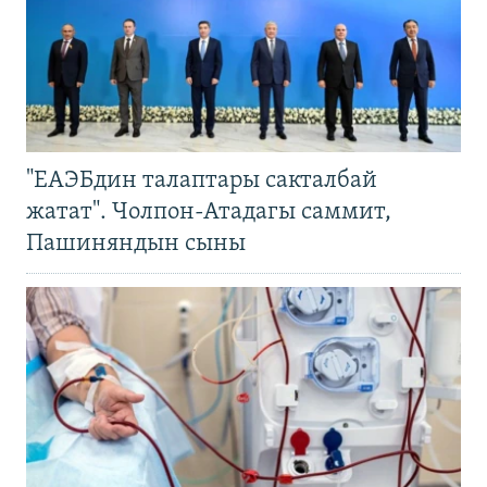
"ЕАЭБдин талаптары сакталбай
жатат". Чолпон-Атадагы саммит,
Пашиняндын сыны