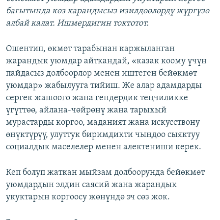
багытында көз карандысыз изилдөөлөрдү жүргүзө
албай калат. Ишмердигин токтотот.
Ошентип, өкмөт тарабынан каржыланган
жарандык уюмдар айткандай, «казак коому үчүн
пайдасыз долбоорлор менен иштеген бейөкмөт
уюмдар» жабылууга тийиш. Же алар адамдарды
сергек жашоого жана гендердик теңчиликке
үгүттөө, айлана-чөйрөнү жана тарыхый
мурастарды коргоо, маданият жана искусствону
өнүктүрүү, улуттук биримдикти чыңдоо сыяктуу
социалдык маселелер менен алектениши керек.
Кеп болуп жаткан мыйзам долбоорунда бейөкмөт
уюмдардын элдин саясий жана жарандык
укуктарын коргоосу жөнүндө эч сөз жок.