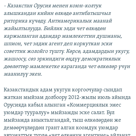
- Казакстан Орусия менен коюн-колтук
алышкандан кийин өлкөдө антибатышчыл
риторика күчөдү. Антиамерикалык маанай
жайылтылууда. Бийлик элди чет өлкөдөн
каржыланган адамдар мамлекеттин душманы,
шпион, чет элдик агент деп коркуткан эски
советтик жолойго түштү. Көрсө, адамдардын укугу,
жашоосу, сөз эркиндиги өңдүү демократиялык
дөөлөттөр мамлекетке караганда чет өлкөлөр үчүн
маанилүү экен.
Казакстандык адам укугун коргоочулар сындап
жаткан мыйзам долбоору 2012-жылы июль айында
Орусияда кабыл алынган «Коммерциялык эмес
уюмдар тууралуу» мыйзамды эске салат. Бул
мыйзамда аныкталгандай, тыш өлкөлөрдөн же
демөөрчүлөрдөн грант алган коомдук уюмдар
автоматтык түрдө «чет өлкөнүн агентине» айланат.