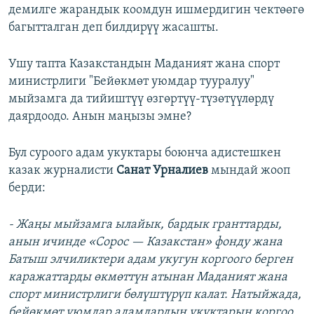
демилге жарандык коомдун ишмердигин чектөөгө
багытталган деп билдирүү жасашты.
Ушу тапта Казакстандын Маданият жана спорт
министрлиги "Бейөкмөт уюмдар тууралуу"
мыйзамга да тийиштүү өзгөртүү-түзөтүүлөрдү
даярдоодо. Анын маңызы эмне?
Бул суроого адам укуктары боюнча адистешкен
казак журналисти
Санат Урналиев
мындай жооп
берди:
- Жаңы мыйзамга ылайык, бардык гранттарды,
анын ичинде «Сорос — Казакстан» фонду жана
Батыш элчиликтери адам укугун коргоого берген
каражаттарды өкмөттүн атынан Маданият жана
спорт министрлиги бөлүштүрүп калат. Натыйжада,
бейөкмөт уюмдар адамдардын укуктарын коргоо