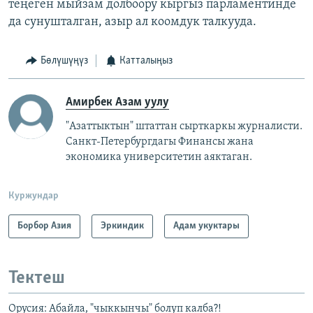
теңеген мыйзам долбоору кыргыз парламентинде
да сунушталган, азыр ал коомдук талкууда.
Бөлүшүңүз
Катталыңыз
Амирбек Азам уулу
"Азаттыктын" штаттан сырткаркы журналисти.
Санкт-Петербургдагы Финансы жана
экономика университетин аяктаган.
Куржундар
Борбор Азия
Эркиндик
Адам укуктары
Тектеш
Орусия: Абайла, "чыккынчы" болуп калба?!