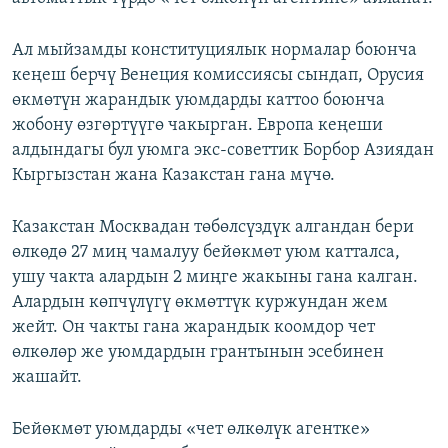
Ал мыйзамды конституциялык нормалар боюнча
кеңеш берчү Венеция комиссиясы сындап, Орусия
өкмөтүн жарандык уюмдарды каттоо боюнча
жобону өзгөртүүгө чакырган. Европа кеңеши
алдындагы бул уюмга экс-советтик Борбор Азиядан
Кыргызстан жана Казакстан гана мүчө.
Казакстан Москвадан төбөлсүздүк алгандан бери
өлкөдө 27 миң чамалуу бейөкмөт уюм катталса,
ушу чакта алардын 2 миңге жакыны гана калган.
Алардын көпчүлүгү өкмөттүк куржундан жем
жейт. Он чакты гана жарандык коомдор чет
өлкөлөр же уюмдардын грантынын эсебинен
жашайт.
Бейөкмөт уюмдарды «чет өлкөлүк агентке»