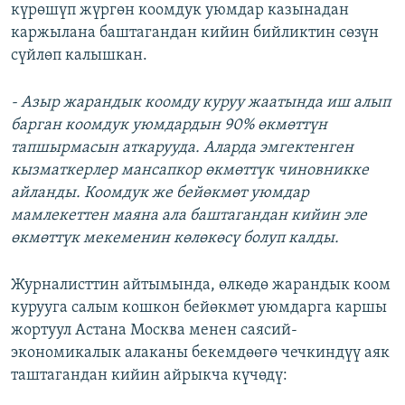
күрөшүп жүргөн коомдук уюмдар казынадан
каржылана баштагандан кийин бийликтин сөзүн
сүйлөп калышкан.
- Азыр жарандык коомду куруу жаатында иш алып
барган коомдук уюмдардын 90% өкмөттүн
тапшырмасын аткарууда. Аларда эмгектенген
кызматкерлер мансапкор өкмөттүк чиновникке
айланды. Коомдук же бейөкмөт уюмдар
мамлекеттен маяна ала баштагандан кийин эле
өкмөттүк мекеменин көлөкөсү болуп калды.
Журналисттин айтымында, өлкөдө жарандык коом
курууга салым кошкон бейөкмөт уюмдарга каршы
жортуул Астана Москва менен саясий-
экономикалык алаканы бекемдөөгө чечкиндүү аяк
таштагандан кийин айрыкча күчөдү: