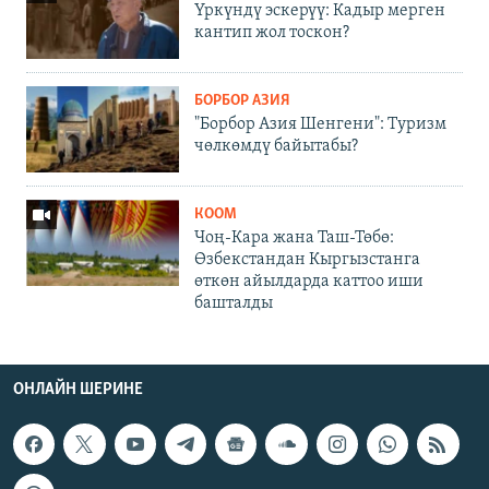
Үркүндү эскерүү: Кадыр мерген
кантип жол тоскон?
БОРБОР АЗИЯ
"Борбор Азия Шенгени": Туризм
чөлкөмдү байытабы?
КООМ
Чоң-Кара жана Таш-Төбө:
Өзбекстандан Кыргызстанга
өткөн айылдарда каттоо иши
башталды
ОНЛАЙН ШЕРИНЕ