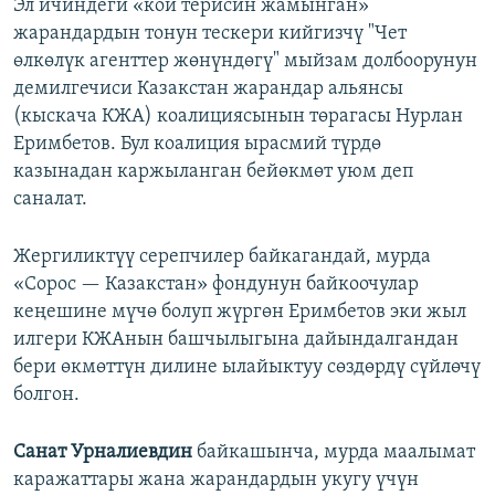
Эл ичиндеги «кой терисин жамынган»
жарандардын тонун тескери кийгизчү "Чет
өлкөлүк агенттер жөнүндөгү" мыйзам долбоорунун
демилгечиси Казакстан жарандар альянсы
(кыскача КЖА) коалициясынын төрагасы Нурлан
Еримбетов. Бул коалиция ырасмий түрдө
казынадан каржыланган бейөкмөт уюм деп
саналат.
Жергиликтүү серепчилер байкагандай, мурда
«Сорос — Казакстан» фондунун байкоочулар
кеңешине мүчө болуп жүргөн Еримбетов эки жыл
илгери КЖАнын башчылыгына дайындалгандан
бери өкмөттүн дилине ылайыктуу сөздөрдү сүйлөчү
болгон.
Санат Урналиевдин
байкашынча, мурда маалымат
каражаттары жана жарандардын укугу үчүн