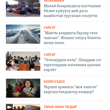
ЭКОНОМИКА
Мунай базарындагы каатчылык:
Өкмөт күйүүчү май дагы
кымбаттай турганын эскертти
САЯСАТ
"Мыкты даярдыгы барлар гана
чыксын". Жеңиш чокусу боюнча
жаңы талап
САЯСАТ
"75чилердин каты": Шаардык сот
тараптардын апелляция арызын
карайт
КООПСУЗДУК
Украин армиясы "жок кылган"
кыргызстандыктар кимдер?
ТАРЫХ ЖАНА ТАГДЫР