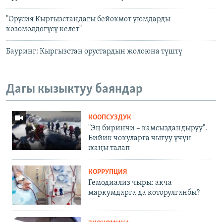
"Орусия Кыргызстандагы бейөкмөт уюмдарды
көзөмөлдөгүсү келет"
Бауринг: Кыргызстан орустардын жолоюна түштү
Дагы кызыктуу баяндар
КООПСУЗДУК
"Эң биринчи – камсыздандыруу".
Бийик чокуларга чыгуу үчүн
жаңы талап
КОРРУПЦИЯ
Гемодиализ чыры: акча
маркумдарга да которулганбы?