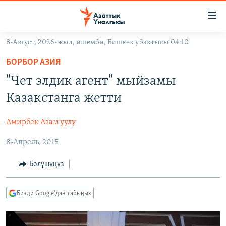
Линктер
Мазмунга
өтүңүз
8-Август, 2026-жыл, ишемби, Бишкек убактысы 04:10
Навигацияга
ЖАҢЫЛЫКТАР
өтүңүз
БОРБОР АЗИЯ
КЫРГЫЗСТАН
Издөөгө
"Чет элдик агент" мыйзамы
салыңыз
ДҮЙНӨ
КЫРГЫЗСТАН
Казакстанга жетти
УКРАИНА
САЯСАТ
ДҮЙНӨ
Амирбек Азам уулу
АТАЙЫН ИЛИКТӨӨ
ЭКОНОМИКА
БОРБОР АЗИЯ
8-Апрель, 2015
ТВ ПРОГРАММАЛАР
МАДАНИЯТ
ПОДКАСТ
БҮГҮН АЗАТТЫКТА
Бөлүшүңүз
ӨЗГӨЧӨ ПИКИР
ЭКСПЕРТТЕР ТАЛДАЙТ
Бизди Google'дан табыңыз
БИЗ ЖАНА ДҮЙНӨ
Русский
ДАНИСТЕ