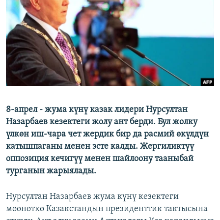
ОНЛАЙН ШЕРИНЕ
ЭЖЕ-СИҢДИЛЕР
АЗАТТЫК+
ЫҢГАЙСЫЗ СУРООЛОР
ЭЕ/АРнун бардык сайттары
8-апрел - жума күнү казак лидери Нурсултан
Назарбаев кезектеги жолу ант берди. Бул жолку
үлкөн иш-чара чет жердик бир да расмий өкүлдүн
катышпаганы менен эсте калды. Жергиликтүү
оппозиция кечигүү менен шайлоону тааныбай
турганын жарыялады.
Нурсултан Назарбаев жума күнү кезектеги
мөөнөткө Казакстандын президенттик тактысына