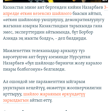
Казакстан элине ант бергенден кийин Назарбаев
3-
апрелде өткөн кезексиз шайлоого
баасын айтып,
«өткөн шайлоолор уюшулушу, демократиялуулугу
жагынан азыркы Казакстандын тарыхында гана
эмес, эксперттердин айтымында, бүт Борбор
Азияда эң мыкты болду», - деп билдирди.
Мамлекеттик телеканалдар аркылуу түз
көрсөтүлгөн ант берүү аземинде Нурсултан
Назарбаев «бул шайлоодо биринчи жолу каралоо
пиары болбогонун» белгиледи.
Ал ошондой эле парламенттин ыйгарым
укуктарын кеңейтүү, өкмөттүн жоопкерчилигин
арттыруу,
шайлоо жараянын өркүндөтүү
зарылдыгын
айтып өттү.