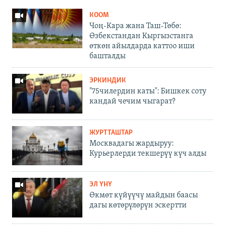
КООМ
Чоң-Кара жана Таш-Төбө:
Өзбекстандан Кыргызстанга
өткөн айылдарда каттоо иши
башталды
ЭРКИНДИК
"75чилердин каты": Бишкек соту
кандай чечим чыгарат?
ЖУРТТАШТАР
Москвадагы жардыруу:
Курьерлерди текшерүү күч алды
ЭЛ ҮНҮ
Өкмөт күйүүчү майдын баасы
дагы көтөрүлөрүн эскертти