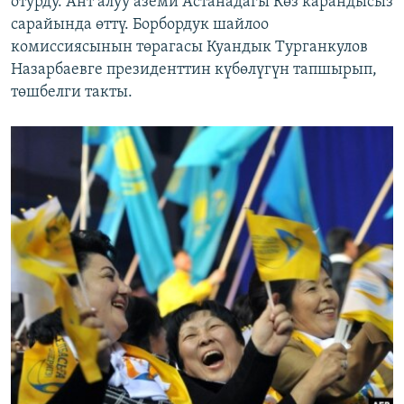
отурду. Ант алуу аземи Астанадагы Көз карандысыз
сарайында өттү. Борбордук шайлоо
комиссиясынын төрагасы Куандык Турганкулов
Назарбаевге президенттин күбөлүгүн тапшырып,
төшбелги такты.