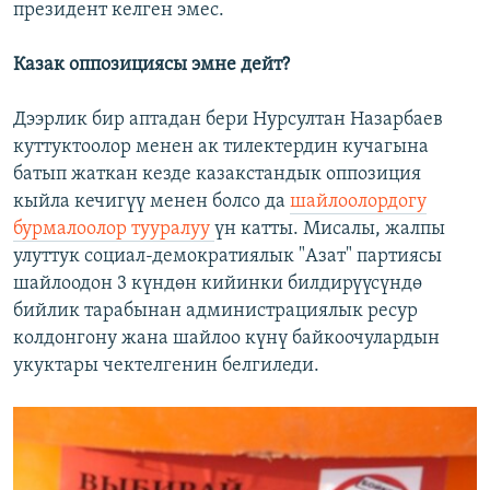
президент келген эмес.
Казак оппозициясы эмне дейт?
Дээрлик бир аптадан бери Нурсултан Назарбаев
куттуктоолор менен ак тилектердин кучагына
батып жаткан кезде казакстандык оппозиция
кыйла кечигүү менен болсо да
шайлоолордогу
бурмалоолор тууралуу
үн катты. Мисалы, жалпы
улуттук социал-демократиялык "Азат" партиясы
шайлоодон 3 күндөн кийинки билдирүүсүндө
бийлик тарабынан администрациялык ресур
колдонгону жана шайлоо күнү байкоочулардын
укуктары чектелгенин белгиледи.