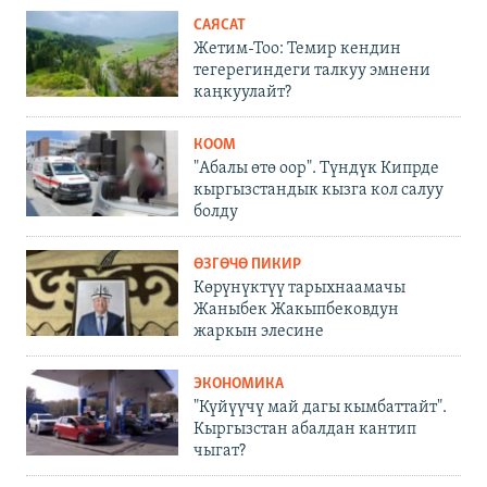
САЯСАТ
Жетим-Тоо: Темир кендин
тегерегиндеги талкуу эмнени
каңкуулайт?
КООМ
"Абалы өтө оор". Түндүк Кипрде
кыргызстандык кызга кол салуу
болду
ӨЗГӨЧӨ ПИКИР
Көрүнүктүү тарыхнаамачы
Жаныбек Жакыпбековдун
жаркын элесине
ЭКОНОМИКА
"Күйүүчү май дагы кымбаттайт".
Кыргызстан абалдан кантип
чыгат?