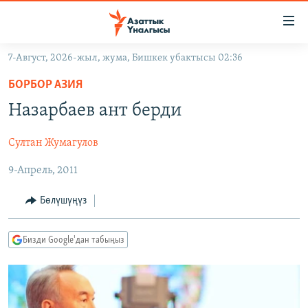
Линктер
Мазмунга
өтүңүз
7-Август, 2026-жыл, жума, Бишкек убактысы 02:36
Навигацияга
ЖАҢЫЛЫКТАР
өтүңүз
БОРБОР АЗИЯ
КЫРГЫЗСТАН
Издөөгө
Назарбаев ант берди
салыңыз
ДҮЙНӨ
КЫРГЫЗСТАН
Султан Жумагулов
УКРАИНА
САЯСАТ
ДҮЙНӨ
9-Апрель, 2011
АТАЙЫН ИЛИКТӨӨ
ЭКОНОМИКА
БОРБОР АЗИЯ
ТВ ПРОГРАММАЛАР
МАДАНИЯТ
Бөлүшүңүз
ПОДКАСТ
БҮГҮН АЗАТТЫКТА
Бизди Google'дан табыңыз
ӨЗГӨЧӨ ПИКИР
ЭКСПЕРТТЕР ТАЛДАЙТ
БИЗ ЖАНА ДҮЙНӨ
Русский
ДАНИСТЕ