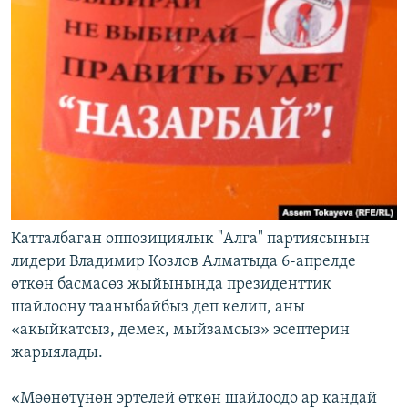
Катталбаган оппозициялык "Алга" партиясынын
лидери Владимир Козлов Алматыда 6-апрелде
өткөн басмасөз жыйынында президенттик
шайлоону тааныбайбыз деп келип, аны
«акыйкатсыз, демек, мыйзамсыз» эсептерин
жарыялады.
«Мөөнөтүнөн эртелей өткөн шайлоодо ар кандай