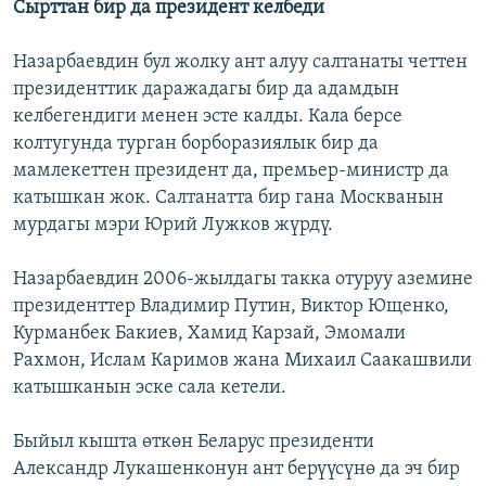
Сырттан бир да президент келбеди
Назарбаевдин бул жолку ант алуу салтанаты четтен
президенттик даражадагы бир да адамдын
келбегендиги менен эсте калды. Кала берсе
колтугунда турган борборазиялык бир да
мамлекеттен президент да, премьер-министр да
катышкан жок. Салтанатта бир гана Москванын
мурдагы мэри Юрий Лужков жүрдү.
Назарбаевдин 2006-жылдагы такка отуруу аземине
президенттер Владимир Путин, Виктор Ющенко,
Курманбек Бакиев, Хамид Карзай, Эмомали
Рахмон, Ислам Каримов жана Михаил Саакашвили
катышканын эске сала кетели.
Быйыл кышта өткөн Беларус президенти
Александр Лукашенконун ант берүүсүнө да эч бир