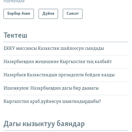
Куржундар
Борбор Азия
Дүйнө
Саясат
Тектеш
ЕККУ миссиясы Казакстан шайлоосун сындады
Назарбаевдин жеңишине Кыргызстан таң калбайт
Назарбаев Казакстандын президенти бойдон калды
Ишемкулов: Назарбаевдин дагы бир дымагы
Кыргызстан араб дүйнөсүн шыктандырдыбы?
Дагы кызыктуу баяндар