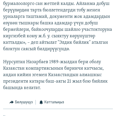
бурмалоолорго сан жетпей калды. Айланма добуш
берүүлөрдөн тарта бюллетендерди тобу менен
урналарга таштамай, документи жок адамдардын
өзүнөн тышкары башка адамдар үчүн добуш
бермейлери, байкоочуларды шайлоо участокторуна
киргизбей коюу ж.б. у. сыяктуу көрүнүштөр
катталды», – деп айтылат "Элдик бийлик" аталган
блоктун саясый билдирүүсүндө.
Нурсултан Назарбаев 1989-жылдан бери оболу
Казакстан компартиясынын биринчи катчысы,
андан кийин эгемен Казакстандын алмашкыс
президенти катары баш-аягы 21 жыл бою бийлик
башында келатат.
Бөлүшүңүз
Катталыңыз