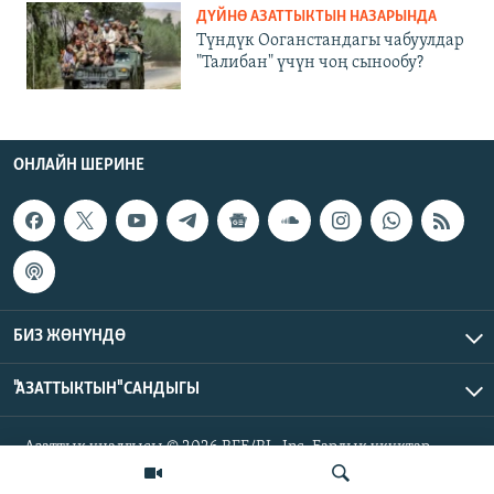
ДҮЙНӨ АЗАТТЫКТЫН НАЗАРЫНДА
Түндүк Ооганстандагы чабуулдар
"Талибан" үчүн чоң сынообу?
ОНЛАЙН ШЕРИНЕ
БИЗ ЖӨНҮНДӨ
"АЗАТТЫКТЫН" САНДЫГЫ
Азаттык үналгысы © 2026 RFE/RL, Inc. Бардык укуктар
корголгон.