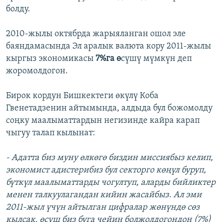
болду.
2010-жылы октябрда жарыяланган ошол эле
баяндамасында Эл аралык валюта кору 2011-жылы
кыргыз экономикасы
7%га ө
сүшү мүмкүн деп
жоромолдогон.
Бирок кордун Бишкектеги өкүлү Коба
Гвенетадзенин айтымында, алдыда бул божомолду
соңку маалыматтардын негизинде кайра карап
чыгуу талап кылынат:
- Адатта биз муну өлкөгө биздин миссиябыз келип,
экономист адистерибиз бул секторго көңүл буруп,
бүткүл маалыматтарды чогултуп, аларды бийликтер
менен талкуулагандан кийин жасайбыз. Ал эми
2011-жыл үчүн айтылган цифралар жөнүндө сөз
кылсак, өсүш биз буга чейин болжолдогондон (7%)