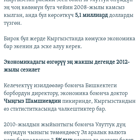
эң чоң көлөмүн буга чейин 2008-жылы камсыз
кылган, анда бул көрсөткүч
5,1 миллиард
долларды
түзгөн.
Бирок бул жерде Кыргызстанда көмүскө экономика
бар экенин да эске алуу керек.
Экономикадагы өзгөрүү эң жакшы дегенде 2012-
жылы сезилет
Келечектүү изилдөөлөр боюнча Бишкектеги
борбордун директору, экономика боюнча доктор
Чыңгыз Шамшиевдин
пикиринде, Кыргызстандын
өз статиститкасында чалкештиктер бар.
2010-жылдын жыйынтыгы боюнча Улуттук дүң
өнүмдүн чыныгы төмөндөөсү Эл аралык валюта