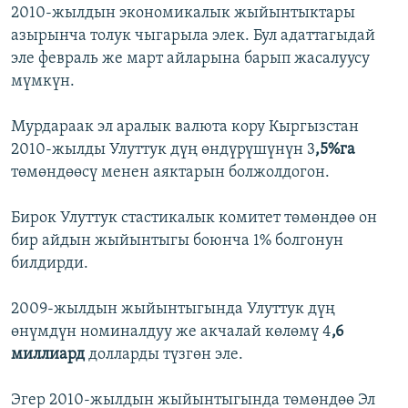
2010-жылдын экономикалык жыйынтыктары
азырынча толук чыгарыла элек. Бул адаттагыдай
эле февраль же март айларына барып жасалуусу
мүмкүн.
Мурдараак эл аралык валюта кору Кыргызстан
2010-жылды Улуттук дүң өндүрүшүнүн 3
,5%га
төмөндөөсү менен аяктарын болжолдогон.
Бирок Улуттук стастикалык комитет төмөндөө он
бир айдын жыйынтыгы боюнча 1% болгонун
билдирди.
2009-жылдын жыйынтыгында Улуттук дүң
өнүмдүн номиналдуу же акчалай көлөмү 4
,6
миллиард
долларды түзгөн эле.
Эгер 2010-жылдын жыйынтыгында төмөндөө Эл