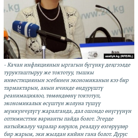
- Качан инфляциянын ыргагын бүгүнкү деңгээлде
турукташтыруу же токтотуу, тышкы
инвестициянын эсебинен экономиканын кээ бир
тармактарын, анын ичинде өндүрүштү
реанимациялоо, төмөндөөнү токтотуп,
экономикалык өсүштүн жолуна түшүү
мүмкүнчүлүгү жаралганда, дал ошондо өнүгүүнүн
оптимисттик варианты пайда болот. Эгерде
натыйжалуу чаралар көрүлсө, реалдуу өзгөрүүлөр
бир жарым, эки жылдан кийин гана болот. Дурус