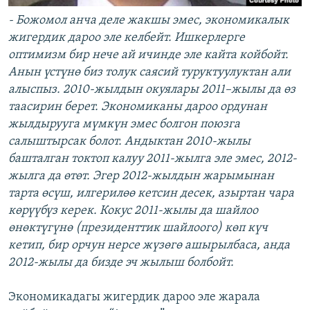
- Божомол анча деле жакшы эмес, экономикалык
жигердик дароо эле келбейт. Ишкерлерге
оптимизм бир нече ай ичинде эле кайта койбойт.
Анын үстүнө биз толук саясий туруктуулуктан али
алыспыз. 2010-жылдын окуялары 2011–жылы да өз
таасирин берет. Экономиканы дароо ордунан
жылдырууга мүмкүн эмес болгон поюзга
салыштырсак болот. Андыктан 2010-жылы
башталган токтоп калуу 2011-жылга эле эмес, 2012-
жылга да өтөт. Эгер 2012-жылдын жарымынан
тарта өсүш, илгерилөө кетсин десек, азыртан чара
көрүүбүз керек. Кокус 2011-жылы да шайлоо
өнөктүгүнө (президенттик шайлоого) көп күч
кетип, бир орчун нерсе жүзөгө ашырылбаса, анда
2012-жылы да бизде эч жылыш болбойт.
Экономикадагы жигердик дароо эле жарала