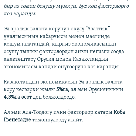
бир аз төмөн болушу мүмкүн. Бул көп факторлорго
көз каранды.
Эл аралык валюта корунун өкүлү “Азаттык”
үналгысынын кабарчысы менен маегинде
кошумчалагандай, кыргыз экономикасынын
өсүшү тышкы факторлордон анын негизги соода
өнөктөштөрү Орусия менен Казакстандын
экономикасы кандай өнүгөөрүнө көз каранды.
Казакстандын экономикасын Эл аралык валюта
кору келээрки жылы
5%га,
ал эми Орусияныкын
4,3%га өсөт
деп болжолдоодо.
Ал эми Ала-Тоодогу ички факторлор катары
Коба
Гвенетадзе
төмөнкүлөрдү атайт: