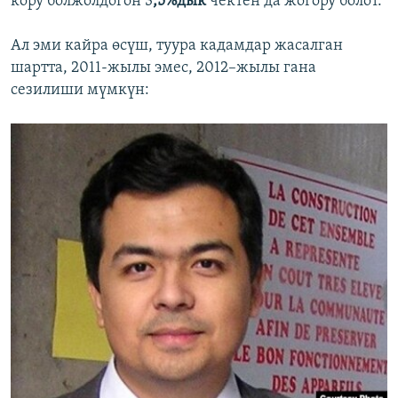
кору болжолдогон 3
,5%дык
чектен да жогору болот.
Ал эми кайра өсүш, туура кадамдар жасалган
шартта, 2011-жылы эмес, 2012–жылы гана
сезилиши мүмкүн: