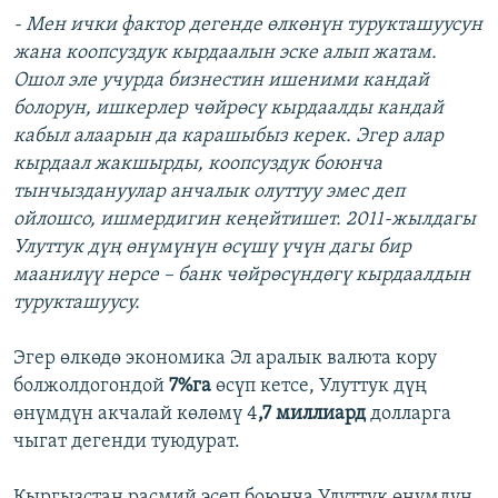
- Мен ички фактор дегенде өлкөнүн турукташуусун
жана коопсуздук кырдаалын эске алып жатам.
Ошол эле учурда бизнестин ишеними кандай
болорун, ишкерлер чөйрөсү кырдаалды кандай
кабыл алаарын да карашыбыз керек. Эгер алар
кырдаал жакшырды, коопсуздук боюнча
тынчыздануулар анчалык олуттуу эмес деп
ойлошсо, ишмердигин кеңейтишет. 2011-жылдагы
Улуттук дүң өнүмүнүн өсүшү үчүн дагы бир
маанилүү нерсе – банк чөйрөсүндөгү кырдаалдын
турукташуусу.
Эгер өлкөдө экономика Эл аралык валюта кору
болжолдогондой
7%га
өсүп кетсе, Улуттук дүң
өнүмдүн акчалай көлөмү 4
,7 миллиард
долларга
чыгат дегенди туюдурат.
Кыргызстан расмий эсеп боюнча Улуттук өнүмдүн