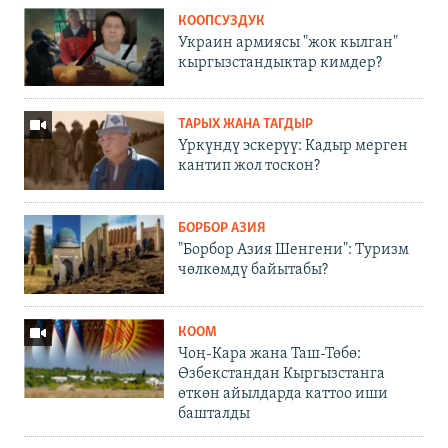
КООПСУЗДУК
Украин армиясы "жок кылган"
кыргызстандыктар кимдер?
ТАРЫХ ЖАНА ТАГДЫР
Үркүндү эскерүү: Кадыр мерген
кантип жол тоскон?
БОРБОР АЗИЯ
"Борбор Азия Шенгени": Туризм
чөлкөмдү байытабы?
КООМ
Чоң-Кара жана Таш-Төбө:
Өзбекстандан Кыргызстанга
өткөн айылдарда каттоо иши
башталды