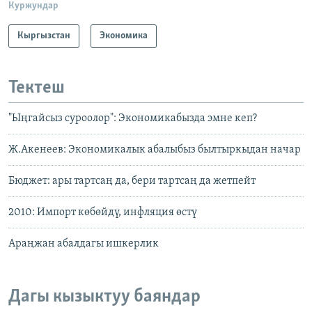
Куржундар
Кыргызстан
Экономика
Тектеш
"Ыңгайсыз суроолор": Экономикабызда эмне кеп?
Ж.Акенеев: Экономикалык абалыбыз былтыркыдан начар
Бюджет: ары тартсаң да, бери тартсаң да жетпейт
2010: Импорт көбөйдү, инфляция өстү
Араңжан абалдагы ишкерлик
Дагы кызыктуу баяндар