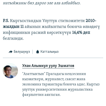
натыйжаны биз дароо эле ала албайбыз.
P.S.
Кыргызстандын Улуттук статкомитети
2010-
жылдын 11
айынын жыйынтыгы боюнча өлкөдөгү
инфляциянын расмий көрсөткүчүн
16,4% деп
белгиледи.
Бөлүшүңүз
Катталыңыз
Улан Алымкул уулу Эшматов
"Азаттыктын" Прагадагы кеңсесинин
кызматкери, журналист, саясат жана
экономика тармактары боюнча адис. Кыргыз
улуттук университетинин журналистика
факультетин аяктаган.