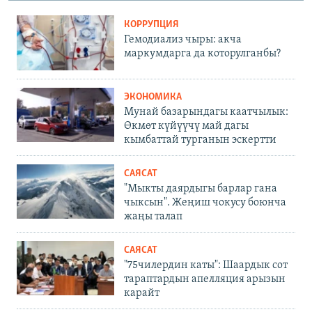
КОРРУПЦИЯ
Гемодиализ чыры: акча
маркумдарга да которулганбы?
ЭКОНОМИКА
Мунай базарындагы каатчылык:
Өкмөт күйүүчү май дагы
кымбаттай турганын эскертти
САЯСАТ
"Мыкты даярдыгы барлар гана
чыксын". Жеңиш чокусу боюнча
жаңы талап
САЯСАТ
"75чилердин каты": Шаардык сот
тараптардын апелляция арызын
карайт