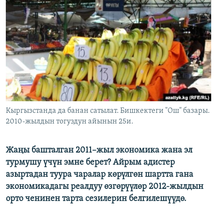
ОНЛАЙН ШЕРИНЕ
ЭЖЕ-СИҢДИЛЕР
АЗАТТЫК+
ЫҢГАЙСЫЗ СУРООЛОР
ЭЕ/АРнун бардык сайттары
Кыргызстанда да банан сатылат. Бишкектеги "Ош" базары.
2010-жылдын тогуздун айынын 25и.
Жаңы башталган 2011–жыл экономика жана эл
турмушу үчүн эмне берет? Айрым адистер
азыртадан туура чаралар көрүлгөн шартта гана
экономикадагы реалдуу өзгөрүүлөр 2012-жылдын
орто ченинен тарта сезилерин белгилешүүдө.