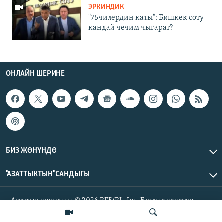
ЭРКИНДИК
"75чилердин каты": Бишкек соту
кандай чечим чыгарат?
ОНЛАЙН ШЕРИНЕ
БИЗ ЖӨНҮНДӨ
"АЗАТТЫКТЫН" САНДЫГЫ
Азаттык үналгысы © 2026 RFE/RL, Inc. Бардык укуктар
корголгон.