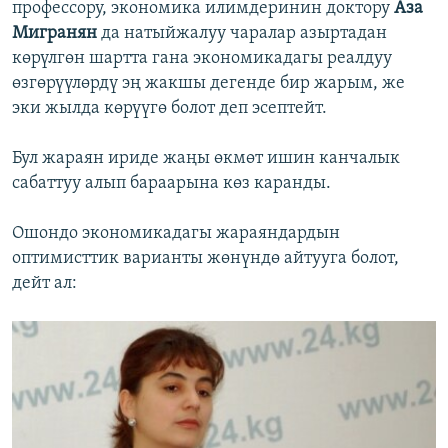
профессору, экономика илимдеринин доктору
Аза
Мигранян
да натыйжалуу чаралар азыртадан
көрүлгөн шартта гана экономикадагы реалдуу
өзгөрүүлөрдү эң жакшы дегенде бир жарым, же
эки жылда көрүүгө болот деп эсептейт.
Бул жараян ириде жаңы өкмөт ишин канчалык
сабаттуу алып бараарына көз каранды.
Ошондо экономикадагы жараяндардын
оптимисттик варианты жөнүндө айтууга болот,
дейт ал: