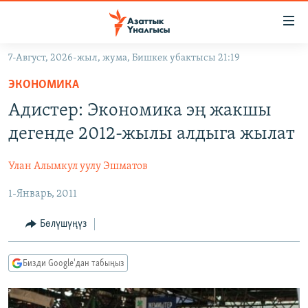
Линктер
Мазмунга
өтүңүз
7-Август, 2026-жыл, жума, Бишкек убактысы 21:19
Навигацияга
ЖАҢЫЛЫКТАР
өтүңүз
ЭКОНОМИКА
КЫРГЫЗСТАН
Издөөгө
Адистер: Экономика эң жакшы
салыңыз
ДҮЙНӨ
КЫРГЫЗСТАН
дегенде 2012-жылы алдыга жылат
УКРАИНА
САЯСАТ
ДҮЙНӨ
Улан Алымкул уулу Эшматов
АТАЙЫН ИЛИКТӨӨ
ЭКОНОМИКА
БОРБОР АЗИЯ
1-Январь, 2011
ТВ ПРОГРАММАЛАР
МАДАНИЯТ
ПОДКАСТ
БҮГҮН АЗАТТЫКТА
Бөлүшүңүз
ӨЗГӨЧӨ ПИКИР
ЭКСПЕРТТЕР ТАЛДАЙТ
Бизди Google'дан табыңыз
БИЗ ЖАНА ДҮЙНӨ
Русский
ДАНИСТЕ