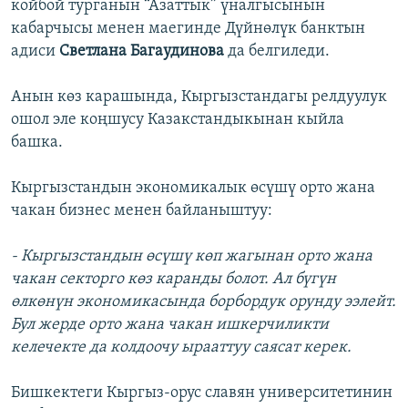
койбой турганын “Азаттык” үналгысынын
кабарчысы менен маегинде Дүйнөлүк банктын
адиси
Светлана Багаудинова
да белгиледи.
Анын көз карашында, Кыргызстандагы релдуулук
ошол эле коңшусу Казакстандыкынан кыйла
башка.
Кыргызстандын экономикалык өсүшү орто жана
чакан бизнес менен байланыштуу:
- Кыргызстандын өсүшү көп жагынан орто жана
чакан секторго көз каранды болот. Ал бүгүн
өлкөнүн экономикасында борбордук орунду ээлейт.
Бул жерде орто жана чакан ишкерчиликти
келечекте да колдоочу ырааттуу саясат керек.
Бишкектеги Кыргыз-орус славян университетинин