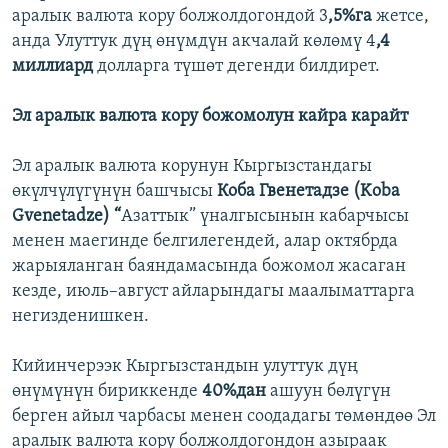
аралык валюта кору болжолдогондой 3
,5%га
жетсе,
анда Улуттук дүң өнүмдүн акчалай көлөмү 4
,4
миллиард
долларга түшөт дегенди билдирет.
Эл аралык валюта кору божомолун кайра карайт
Эл аралык валюта корунун Кыргызстандагы
өкүлчүлүгүнүн башчысы
Коба Гвенетадзе (Koba
Gvenetadze) “
Азаттык” үналгысынын кабарчысы
менен маегинде белгилегендей, алар октябрда
жарыяланган баяндамасында божомол жасаган
кезде, июль–август айларындагы маалыматтарга
негизденишкен.
Кийинчерээк Кыргызстандын улуттук дүң
өнүмүнүн бириккенде
40%дан
ашуун бөлүгүн
берген айыл чарбасы менен соодадагы төмөндөө Эл
аралык валюта кору болжолдогондон азыраак