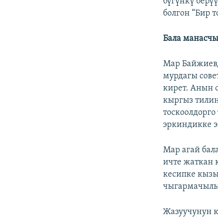
бүгүнкү берү
болгон “Бир 
Бала манасч
Мар Байжиевд
мурдагы сове
кирет. Анын 
кыргыз тили
тоскоолдорго
эркиндикке э
Мар агай бала
ичте жаткан 
кесипке кызы
чыгармачылык
Жазуучунун 