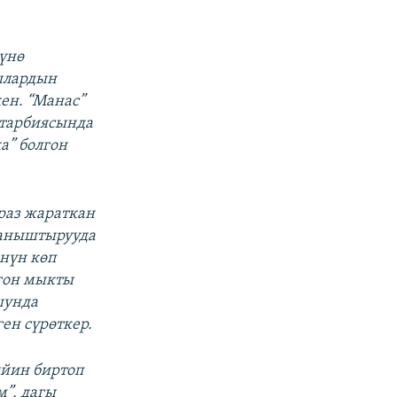
үнө
ылардын
кен. “Манас”
 тарбиясында
а” болгон
браз жараткан
ааныштырууда
өнүн көп
гон мыкты
шунда
ен сүрөткер.
ийин биртоп
м”, дагы