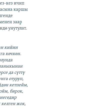
кез-кез ичип
апасына каршы
лгенде
 менен заар
ндө унутулат.
ан кийин
га көчкөн.
олунда
нчаныкынан
рсе да сүттү
нга отуруп,
йдөн кетпейм,
ойм, бирок,
мнегедир
 келген жок,