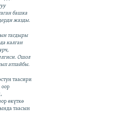
туу
аган башка
дерди жазды.
нын тагдыры
да калган
урч,
елгиси. Ошол
ып атпайбы.
стун таасири
 оор
,
оор өкүткө
рында таасын