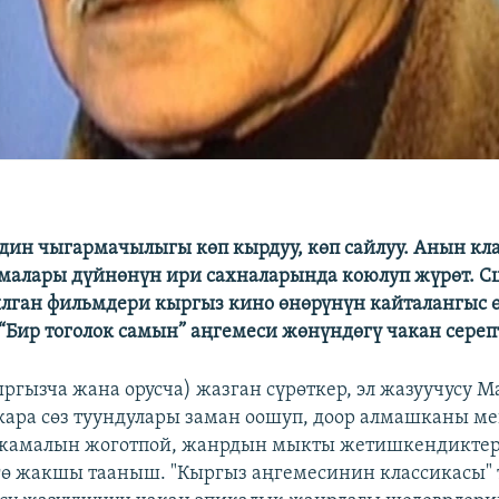
ин чыгармачылыгы көп кырдуу, көп сайлуу. Анын кл
малары дүйнөнүн ири сахналарында коюлуп жүрөт. 
лган фильмдери кыргыз кино өнөрүнүн кайталангыс ө
“Бир тоголок самын” аңгемеси жөнүндөгү чакан сереп
ыргызча жана орусча) жазган сүрөткер, эл жазуучусу М
ара сөз туундулары заман оошуп, доор алмашканы м
 жамалын жоготпой, жанрдын мыкты жетишкендиктер
ө жакшы тааныш. "Кыргыз аңгемесинин классикасы"