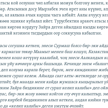
атасы кой оозунан чөп албаган момун болгону менен, 
бар. Атасынын досу Мырзабек эчен ирет аны күүлөп, 
н, ал аялына ачык каршы чыга албайт. Аялы ачуусу ке
экөөн эшикке кубалап ийет. Турусбектин аракеч атасы
нан көргөн кордугу Зайра деген айылдаш кызды көргө
мактай кезинен тагдырдын оор соккусуна кабылган.
асы согушка кеткен, энеси Сурмаш болсо бир-эки айд
 кармаган төкөр Маамыт менен баш кошуп, Казакстан
менен кошо кетүүнү каалабай, чоң энеси Аалкандын к
дын үйү көчөнүн аркы башында. Кечинде энем «бала
 деп колума карапа берет, бирок, мен кимдикине жибе
немен сурап келем. Айылда саат алты-жетилерде эл ору
штайт, бул маалда мени кайда жумшаса кыңырылып ү
лким Зайра биздикине от сурап келип калабы» деп ойл
Ырас, бир-эки жолу көөмп койгон оту өчүп калыптыр, э
өргө кирбей биздикинен алып кеткен, андан кийин түк
о да «келип калабы» деген үмүтүм өчпөйт.