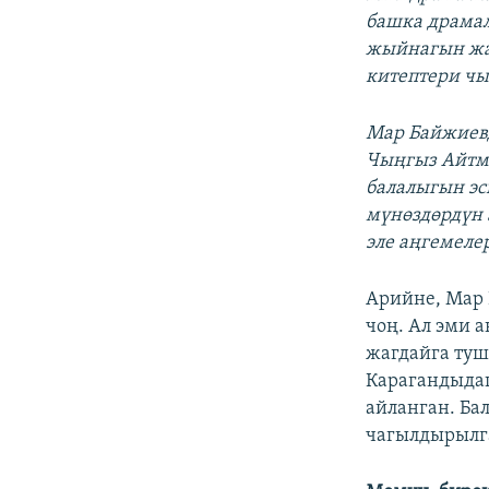
башка драмал
жыйнагын жа
китептери чы
Мар Байжиевд
Чыңгыз Айтма
балалыгын эс
мүнөздөрдүн 
эле аңгемел
Арийне, Мар 
чоң. Ал эми 
жагдайга туш
Карагандыдаг
айланган. Ба
чагылдырылг