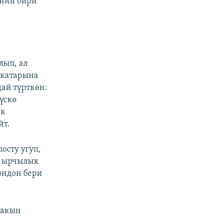
инин бири
лып, ал
 катарына
ай түрткөн:
үскө
ок
йт.
осту угуп,
н ырчылык
ондон бери
 акын