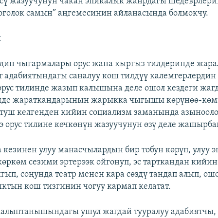
үсү жазуучунун чакан эпикалык жанрдагы шедеврлер
тоголок самын” аңгемесинин айланасында болмокчу.
ы
ин чыгармалары орус жана кыргыз тилдеринде жара
т адабиятындагы саналуу кош тилдүү калемгерлердин
орус тилинде жазып калышына деле ошол кездеги жагд
нде жараткандарынын жарыкка чыгышы көрүнөө-көм
 туш келгенден кийин социализм заманында азыноол
э орус тилине көчкөнүн жазуучунун өзү деле жашырба
 кезинен улуу манасчылардын бир тобун көрүп, улуу эп
көркөм сезими эртерээк ойгонуп, эс тарткандан кийи
гып, соңунда театр менен кара сөздү тандап алып, ош
тын кош тизгинин чогуу кармап келатат.
калыптанышындагы ушул жагдай тууралуу адабиятчы,