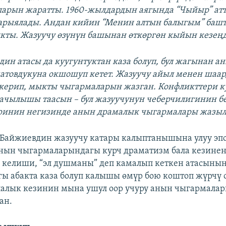
арын жаратты. 1960-жылдардын аягында “Чыйыр” ат
рыялады. Андан кийин “Менин алтын балыгым” башт
кты. Жазуучу өзүнүн башынан өткөргөн кыйын кезең
ин атасы да куугунтуктан каза болуп, бул жагынан а
товдукуна окшошуп кетет. Жазуучу айыл менен шаар
керип, мыкты чыгармаларын жазган. Конфликттери к
ачылышы таасын – бул жазуучунун чеберчилигинин б
еринин негизинде анын драмалык чыгармалары жазыл
Байжиевдин жазуучу катары калыптанышына улуу эпо
анын чыгармаларындагы курч драматизм бала кезинен
 келиши, “эл душманы” деп камалып кеткен атасынын
ы абакта каза болуп калышы өмүр бою коштоп жүрчү 
лалык кезинин мына ушул оор учуру анын чыгармала
ан.