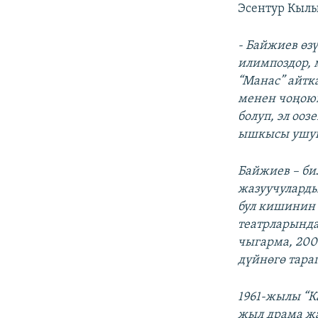
Эсентур Кылы
- Байжиев өз
илимпоздор, 
“Манас” айтка
менен чоңою
болуп, эл оо
ышкысы ушун
Байжиев – би
жазуучуларды
бул кишинин э
театрларында
чыгарма, 200
дүйнөгө тара
1961-жылы “К
жыл драма жа