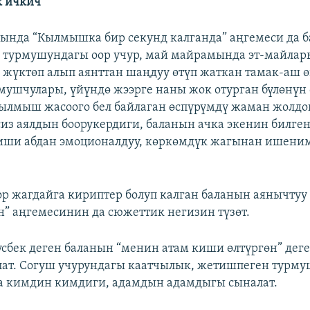
к ичкич
ында “Кылмышка бир секунд калганда” аңгемеси да б
 турмушундагы оор учур, май майрамында эт-майла
жүктөп алып аянттан шаңдуу өтүп жаткан тамак-аш 
шчулары, үйүндө жээрге наны жок отурган бүлөнүн 
ылмыш жасоого бел байлаган өспүрүмдү жаман жолдо
сиз аялдын боорукердиги, баланын ачка экенин билге
иши абдан эмоционалдуу, көркөмдүк жагынан ишени
р жагдайга кириптер болуп калган баланын аянычтуу
н” аңгемесинин да сюжеттик негизин түзөт.
сбек деген баланын “менин атам киши өлтүргөн” деге
ат. Согуш учурундагы каатчылык, жетишпеген турму
а кимдин кимдиги, адамдын адамдыгы сыналат.