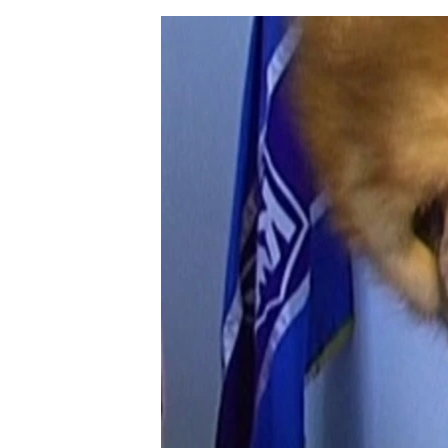
ЭЖЕ-СИҢДИЛЕР
АЗАТТЫК+
ЫҢГАЙСЫЗ СУРООЛОР