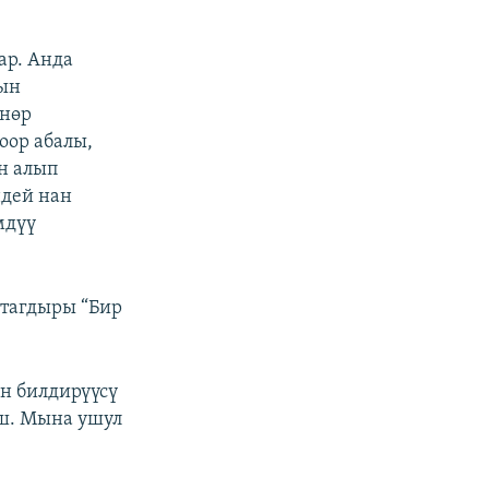
ар. Анда
рын
өнөр
оор абалы,
н алып
ндей нан
мдүү
 тагдыры “Бир
н билдирүүсү
ш. Мына ушул