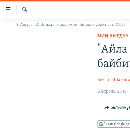
Линктер
Мазмунга
өтүңүз
Издөө
9-Август, 2026-жыл, жекшемби, Бишкек убактысы 01:31
ЖАҢЫЛЫКТАР
Навигацияга
өтүңүз
МИҢ КЫРДУУ
КЫРГЫЗСТАН
Издөөгө
"Айла
ДҮЙНӨ
КЫРГЫЗСТАН
салыңыз
УКРАИНА
САЯСАТ
ДҮЙНӨ
байби
АТАЙЫН ИЛИКТӨӨ
ЭКОНОМИКА
БОРБОР АЗИЯ
ТВ ПРОГРАММАЛАР
МАДАНИЯТ
Бекташ Шамши
ПОДКАСТ
БҮГҮН АЗАТТЫКТА
1-Апрель, 2018
ӨЗГӨЧӨ ПИКИР
ЭКСПЕРТТЕР ТАЛДАЙТ
Бөлүшүңү
БИЗ ЖАНА ДҮЙНӨ
ДАНИСТЕ
Бизди Google'д