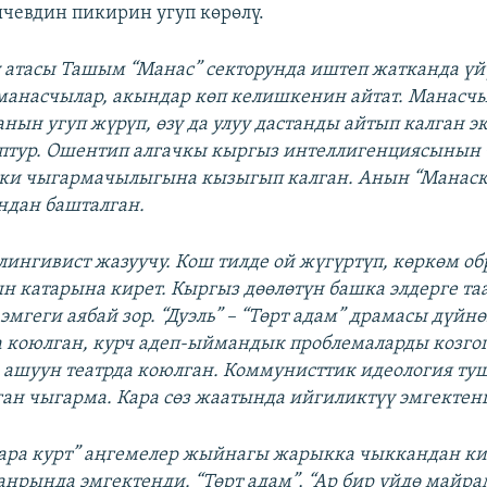
чевдин пикирин угуп көрөлү.
ү атасы Ташым “Манас” секторунда иштеп жатканда үй
манасчылар, акындар көп келишкенин айтат. Манасч
нын угуп жүрүп, өзү да улуу дастанды айтып калган э
птур. Ошентип алгачкы кыргыз интеллигенциясынын
зеки чыгармачылыгына кызыгып калган. Анын “Манаск
дан башталган.
лингивист жазуучу. Кош тилде ой жүгүртүп, көркөм о
н катарына кирет. Кыргыз дөөлөтүн башка элдерге т
мгеги аябай зор. “Дуэль” – “Төрт адам” драмасы дүйн
 коюлган, курч адеп-ыймандык проблемаларды козго
 ашуун театрда коюлган. Коммунисттик идеология ту
ган чыгарма. Кара сөз жаатында ийгиликтүү эмгектенг
ара курт” аңгемелер жыйнагы жарыкка чыккандан к
нрында эмгектенди. “Төрт адам”, “Ар бир үйдө майра