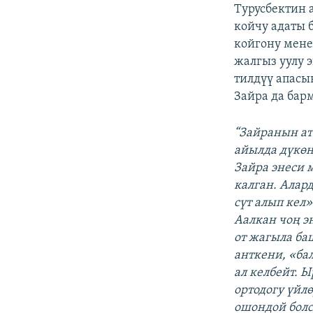
Турусбектин 
койчу адаты 
койгону мене
жалгыз уулу 
тилдүү апасы
Зайра да бар
“Зайранын ат
айылда дүкөн
Зайра энеси 
калган. Алар
сүт алып кел»
Аалкан чоң э
от жагыла ба
анткени, «ба
ал келбейт. 
ортодогу үйл
ошондой болс