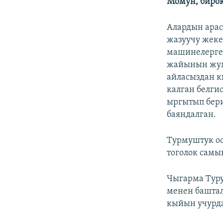
Момун, биро
Алардын арас
жазуучу жеке
машинелерге 
жайынын жуму
айласыздан к
калган белги
ыргытып бер
баяндалган.
Турмуштук оо
тоголок самы
Чыгарма Туру
менен баштал
кыйын учурд