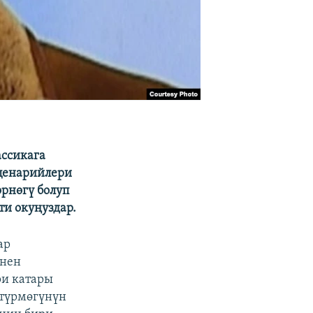
ассикага
Сценарийлери
рнөгү болуп
ти окуңуздар.
ар
енен
и катары
 түрмөгүнүн