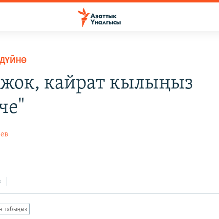
 ДҮЙНӨ
 жок, кайрат кылыңыз
че"
ев
з
ан табыңыз