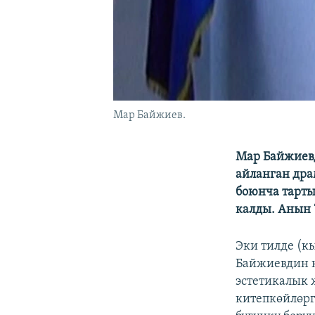
Мар Байжиев.
Мар Байжиевд
айланган дра
боюнча тарты
калды. Анын 
Эки тилде (к
Байжиевдин к
эстетикалык
китепкөйлөрг