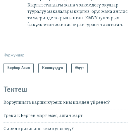
Кыргызстандагы жана чөлкөмдөгү окуялар
тууралуу макалалары кыргыз, орус жана англис
тилдеринде жарыяланган. КМУУнун тарых
факультетин жана аспирантурасын аяктаган.​
Куржундар
Борбор Азия
Коопсуздук
Өңүт
Тектеш
Коррупцияга каршы күрөш: ким кимден үйрөнөт?
Грекия: Берген март эмес, алган март
Сирия кризисине ким күнөөлүү?