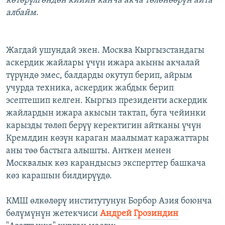
көтөрүлгөндөн кийин канча акча төлөнөөрүн айта
албайм
.
Жагдай ушундай экен. Москва Кыргызстандагы
аскердик жайлары үчүн ижара акыны акчалай
түрүндө эмес, балдарды окутуп берип, айрым
учурда техника, аскердик жабдык берип
эсептешип келген. Кыргыз президенти аскердик
жайлардын ижара акысын тактап, буга чейинки
карызды төлөп берүү керектигин айтканы үчүн
Кремлдин көзүн караган маалымат каражаттары
аны төө бастыга алышты. Анткен менен
Москвалык көз карандысыз эксперттер башкача
көз карашын билдирүүдө.
КМШ өлкөлөрү институтунун Борбор Азия боюнча
бөлүмүнүн жетекчиси
Андрей Грозиндин