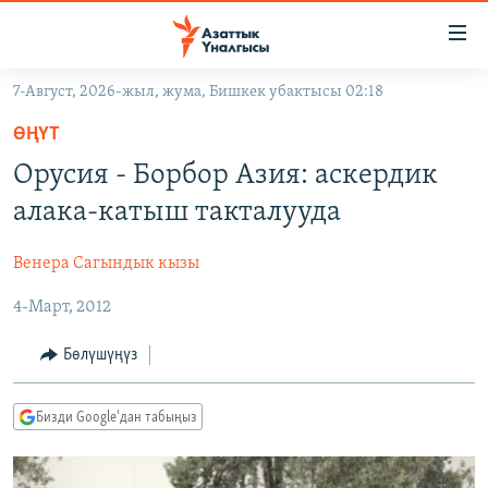
Линктер
Мазмунга
өтүңүз
7-Август, 2026-жыл, жума, Бишкек убактысы 02:18
Навигацияга
ЖАҢЫЛЫКТАР
өтүңүз
ӨҢҮТ
КЫРГЫЗСТАН
Издөөгө
Орусия - Борбор Азия: аскердик
салыңыз
ДҮЙНӨ
КЫРГЫЗСТАН
алака-катыш такталууда
УКРАИНА
САЯСАТ
ДҮЙНӨ
Венера Сагындык кызы
АТАЙЫН ИЛИКТӨӨ
ЭКОНОМИКА
БОРБОР АЗИЯ
4-Март, 2012
ТВ ПРОГРАММАЛАР
МАДАНИЯТ
ПОДКАСТ
БҮГҮН АЗАТТЫКТА
Бөлүшүңүз
ӨЗГӨЧӨ ПИКИР
ЭКСПЕРТТЕР ТАЛДАЙТ
Бизди Google'дан табыңыз
БИЗ ЖАНА ДҮЙНӨ
Русский
ДАНИСТЕ