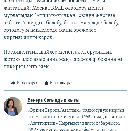
кабарланды.
“Московские новости”
гезити
жазгандай, Москва КМШ өлкөлөрү менен
мурдагыдай “мышык-чычкан” оюнун жүргүзө
албайт. Аскердик болобу, башка маселеде болобу,
ортодогу мамилелерде жаңы эрежелер
киргизилиши керек.
Президенттик шайлоо менен алек орусиялык
жетекчилер азырынча жаңы эрежелер боюнча өз
пикирин айта элек.
Бөлүшүңүз
Катталыңыз
Венера Сагындык кызы
«Эркин Европа/Азаттык» радиосунун кыргыз
кызматынын жетекчиси. 1995-жылдан тартып
«Азаттыктын» Кыргызстандагы кабарчысы,
IWPR уюмунда журналист болуп иштеген.