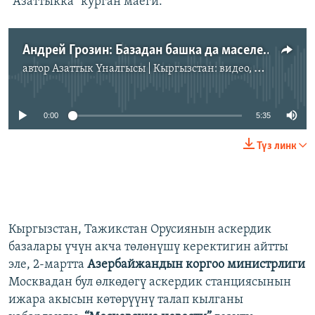
"Азаттыкка" курган маеги:
Андрей Грозин: Базадан башка да маселелер бар
автор
Азаттык Үналгысы | Кыргызстан: видео, фото, кабарлар
No media source currently available
0:00
5:35
Түз линк
Кыргызстан, Тажикстан Орусиянын аскердик
базалары үчүн акча төлөнүшү керектигин айтты
эле, 2-мартта
Азербайжандын коргоо министрлиги
Москвадан бул өлкөдөгү аскердик станциясынын
ижара акысын көтөрүүнү талап кылганы