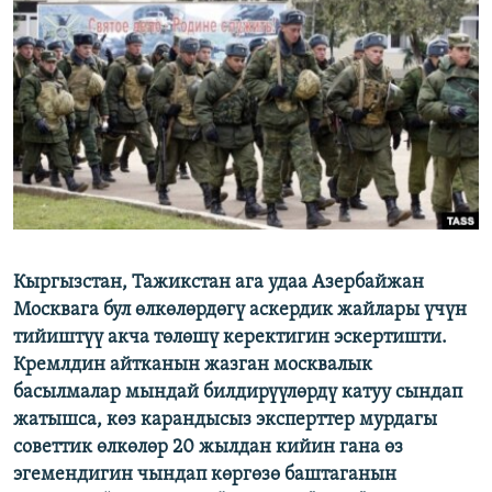
ОНЛАЙН ШЕРИНЕ
ЭЖЕ-СИҢДИЛЕР
АЗАТТЫК+
ЫҢГАЙСЫЗ СУРООЛОР
ЭЕ/АРнун бардык сайттары
Кыргызстан, Тажикстан ага удаа Азербайжан
Москвага бул өлкөлөрдөгү аскердик жайлары үчүн
тийиштүү акча төлөшү керектигин эскертишти.
Кремлдин айтканын жазган москвалык
басылмалар мындай билдирүүлөрдү катуу сындап
жатышса, көз карандысыз эксперттер мурдагы
советтик өлкөлөр 20 жылдан кийин гана өз
эгемендигин чындап көргөзө баштаганын