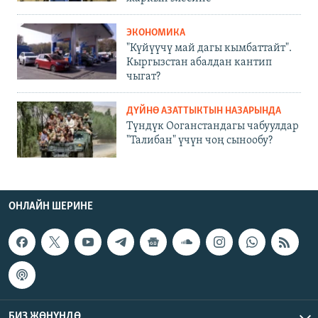
ЭКОНОМИКА
"Күйүүчү май дагы кымбаттайт".
Кыргызстан абалдан кантип
чыгат?
ДҮЙНӨ АЗАТТЫКТЫН НАЗАРЫНДА
Түндүк Ооганстандагы чабуулдар
"Талибан" үчүн чоң сынообу?
ОНЛАЙН ШЕРИНЕ
БИЗ ЖӨНҮНДӨ