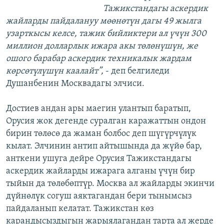
Тажикстандагы аскердик
жайларды пайдалануу мөөнөтүн дагы 49 жылга
узарткысы келсе, тажик бийликтери ал үчүн 300
миллион долларлык ижара акы төлөнүшүн, же
ошого барабар аскердик техникалык жардам
көрсөтүлүшүн каалайт”,
- деп белгиледи
Душанбенин Москвадагы элчиси.
Достиев андан ары маегин улантып баратып,
Орусия жок дегенде суралган каражаттын ондон
бирин төлөсө да жаман болбос деп шүгүрчүлүк
кылат. Элчинин антип айтышында да жүйө бар,
анткени ушуга дейре Орусия Тажикстандагы
аскердик жайларды ижарага алганы үчүн бир
тыйын да төлөбөптүр. Москва ал жайларды экинчи
дүйнөлүк согуш аяктагандан бери тынымсыз
пайдаланып келатат. Тажикстан көз
карандысыздыгын жарыялагандан тарта ал жерде