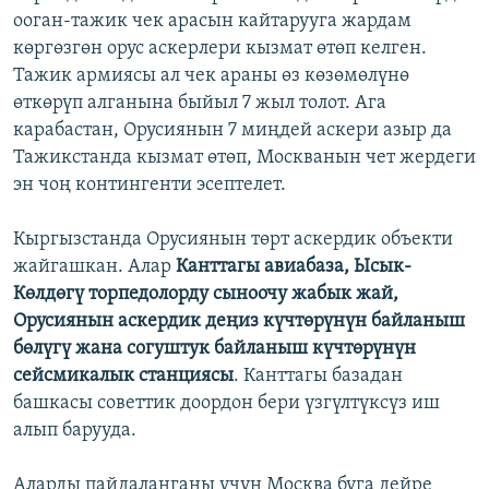
ооган-тажик чек арасын кайтарууга жардам
көргөзгөн орус аскерлери кызмат өтөп келген.
Тажик армиясы ал чек араны өз көзөмөлүнө
өткөрүп алганына быйыл 7 жыл толот. Ага
карабастан, Орусиянын 7 миңдей аскери азыр да
Тажикстанда кызмат өтөп, Москванын чет жердеги
эн чоң контингенти эсептелет.
Кыргызстанда Орусиянын төрт аскердик объекти
жайгашкан. Алар
Канттагы авиабаза, Ысык-
Көлдөгү торпедолорду сыноочу жабык жай,
Орусиянын аскердик деңиз күчтөрүнүн байланыш
бөлүгү жана согуштук байланыш күчтөрүнүн
сейсмикалык станциясы
. Канттагы базадан
башкасы советтик доордон бери үзгүлтүксүз иш
алып барууда.
Аларды пайдаланганы учун Москва буга дейре