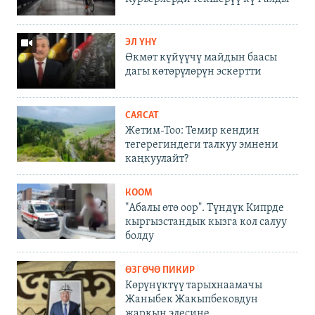
ЭЛ ҮНҮ
Өкмөт күйүүчү майдын баасы
дагы көтөрүлөрүн эскертти
САЯСАТ
Жетим-Тоо: Темир кендин
тегерегиндеги талкуу эмнени
каңкуулайт?
КООМ
"Абалы өтө оор". Түндүк Кипрде
кыргызстандык кызга кол салуу
болду
ӨЗГӨЧӨ ПИКИР
Көрүнүктүү тарыхнаамачы
Жаныбек Жакыпбековдун
жаркын элесине