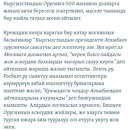
Кыргызстандын Орусияга 500 миллион долларга
жакын акча бересеси эскертилип, маселе чынында
бир кыйла татаал экени айтылат.
Кремлдин көзүн караган бир катар москвалык
басылмалар “
Кыргызстандын президенти Атамбаев
орусиячыл саясатчы деп эсептелчү эле. Бул ирет ал
Москвага дооматын артып, “керек болсо пайдасы
жок аскердик базаларды чыгарып салуу керек”
деп
айтканын жарыша жазып чыгышты. Лента.ру,
Росбалт.ру сыяктуу маалымат агенттиктери
өзүлөрүнүн аябай ишеничтүү булактарына
шилтеме жасап,
“Кремлдеги чоңдор Атамбаевдин
айткандарына ачууланды”
деп билермандык
кылышты. Алардын логикасын ээрчисек, Бишкек
Орусиянын аскердик жайлары, же аларга төлөнө
турган ижара акы тууралуу ооз ачууга укугу жок
экен.