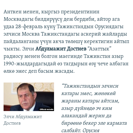
Анткен менен, кыргыз президентинин
Москвадагы билдирүүсү дем бердиби, айтор ага
удаа 28-февраль күнү Тажикстандын Орусиядагы
элчиси Москва Тажикстандагы аскерий жайларды
пайдаланганы үчүн акча төлөшү керектигин айтып
чыкты. Элчи
Абдулмажит Достиев
“Азаттык”
радиосу менен болгон маегинде Тажикстан азыр
1990-жылдардагыдай өз тагдырын өзү чече албаган
өлкө эмес деп басым жасады.
“Тажикстандын элчиси
катары эмес, жөнөкөй
жараны катары айтсам,
азыр дүйнөдө эч ким
алакандай жерин да
Элчи Абдулмажит
бирөөнө бекер эле кармата
Достиев
салбайт. Орусия