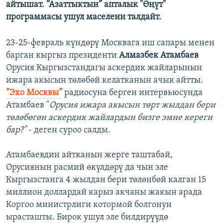
айтышат. “Азаттыктын” апталык "Өңүт"
программасы ушул маселени талдайт.
23-25-февраль күндөрү Москвага иш сапары менен
барган кыргыз президенти
Алмазбек Атамбаев
Орусия Кыргызстандагы аскердик жайларынын
ижара акысын төлөбөй келатканын ачык айтты.
“Эхо Москвы”
радиосуна берген интервьюсунда
Атамбаев "
Орусия ижара акысын төрт жылдан бери
төлөбөгөн аскердик жайлардын бизге эмне кереги
бар?"
- деген суроо салды.
Атамбаевдин айтканын жерге таштабай,
Орусиянын расмий өкүлдөрү да чын эле
Кыргызстанга 4 жылдан бери төлөнбөй калган 15
миллион доллардай карыз акчаны жакын арада
Коргоо министрлиги котормой болгонун
ырасташты. Бирок ушул эле билдирүүдө