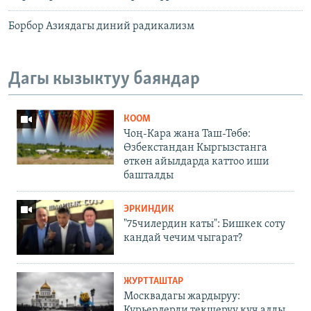
Борбор Азиядагы диний радикализм
Дагы кызыктуу баяндар
КООМ
Чоң-Кара жана Таш-Төбө:
Өзбекстандан Кыргызстанга
өткөн айылдарда каттоо иши
башталды
ЭРКИНДИК
"75чилердин каты": Бишкек соту
кандай чечим чыгарат?
ЖУРТТАШТАР
Москвадагы жардыруу:
Курьерлерди текшерүү күч алды