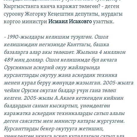
Кыргызстанга канча каражат төлөгөн? - деген
суроону Жогорку Кеңештин депутаты, мурдагы
коргоо министри
Исмаил Исаковго
узаттык.
- 1990-жылдары келишим түзүлгөн. Ошол
келишимдин негизинде Канттагы, башка
базаларга алар акы төлөшөт. Жылына 4 миллион
489 миң доллар. Ошол келишимде бул акчага
Орусиянын аскерий окуу жайларында
курсанттарды окутуу жана аскердик техника
менен курал берүү жөнүндө жазылган.
2005-жылга
чейин Орусия окуган балдар үчүн гана төлөп
келген. 2005-жылы А.Акаев кеткенден кийнин
балдардын санын кыскартып, үнөмдөлгөн
каражатка аскердик техникаларды сатып алалы
деген саясатты мен министр катары жүргүзгөм.
Курсанттарды бекер окутууга жетишип,
үнөмдөлгөн акчага аскер куралдарын сатып ала