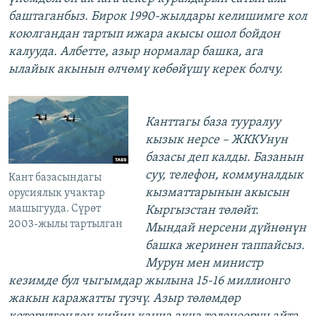
баштаганбыз. Бирок 1990-жылдары келишимге кол
коюлгандан тартып ижара акысы ошол бойдон
калууда. Албетте, азыр нормалар башка, ага
ылайык акынын өлчөмү көбөйүшү керек болчу.
Канттагы база тууралуу
кызык нерсе – ЖККУнун
базасы деп калды. Базанын
суу, телефон, коммуналдык
Кант базасындагы
кызматтарынын акысын
орусиялык учактар
машыгууда. Сүрөт
Кыргызстан төлөйт.
2003-жылы тартылган
Мындай нерсени дүйнөнүн
башка жеринен таппайсыз.
Мурун мен министр
кезимде бул чыгымдар жылына 15-16 миллионго
жакын каражатты түзчү. Азыр төлөмдөр