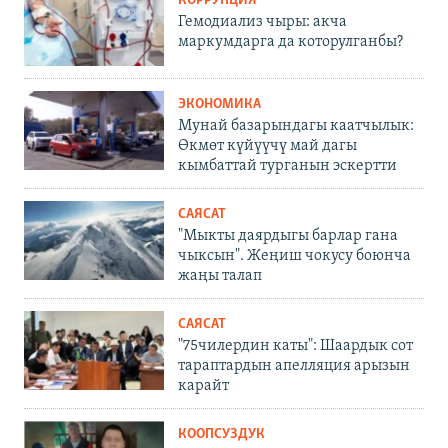
КОРРУПЦИЯ
Гемодиализ чыры: акча
маркумдарга да которулганбы?
ЭКОНОМИКА
Мунай базарындагы каатчылык:
Өкмөт күйүүчү май дагы
кымбаттай турганын эскертти
САЯСАТ
"Мыкты даярдыгы барлар гана
чыксын". Жеңиш чокусу боюнча
жаңы талап
САЯСАТ
"75чилердин каты": Шаардык сот
тараптардын апелляция арызын
карайт
КООПСУЗДУК