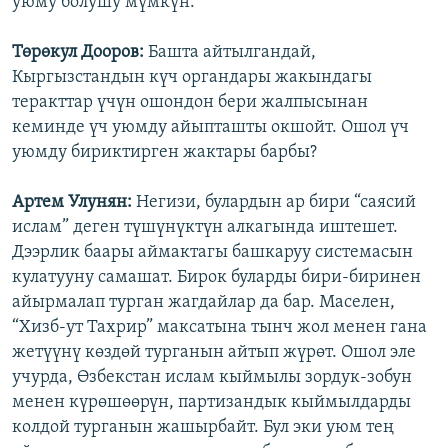
уюму болушу мүмкүн.
Төрөкул Дооров:
Башта айтылгандай,
Кыргызстандын күч органдары жакындагы
теракттар үчүн ошондон бери жалпысынан
кеминде үч уюмду айыпташты окшойт. Ошол үч
уюмду бириктирген жактары барбы?
Артем Улунян:
Негизи, булардын ар бири “саясий
ислам” деген түшүнүктүн алкагында иштешет.
Дээрлик баары аймактагы башкаруу системасын
кулатууну самашат. Бирок буларды бири-биринен
айырмалап турган жагдайлар да бар. Маселен,
“Хизб-ут Тахрир” максатына тынч жол менен гана
жетүүнү көздөй турганын айтып жүрөт. Ошол эле
учурда, Өзбекстан ислам кыймылы зордук-зобун
менен күрөшөөрүн, партизандык кыймылдарды
колдой турганын жашырбайт. Бул эки уюм тең