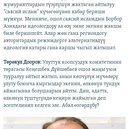
жумурияттардын түзүлүшүн жактаган айтылуу
“саясий ислам” күчөгөнүнөн кабар бериши
мүмкүн. Менимче, ошол саясий исламдын Борбор
Азиядагы идеологдору ал өзү эмне экенин жакшы
биле беришпейт. Алар жөн гана региондогу
авторитардык режимдерге альтернативдүү
идеология катары гана каршы чыгып жатышат.
Төрөкул Дооров:
Улуттук коопсуздук комитетинин
төрагасы Кеңешбек Дүйшөбаев ошол жаңы уюм
тууралуу айтып жатып, анын көпчүлүк мүчөлөрү
улуту боюнча кыргыздар экенин, өлкөнүн түндүк
аймагынан болушаарын айтты. Дин, адатта,
өлкөнүн түштүгүндө кеңири жайылган деп
эсептелинип келген эле. Абал өзгөрдүбү?