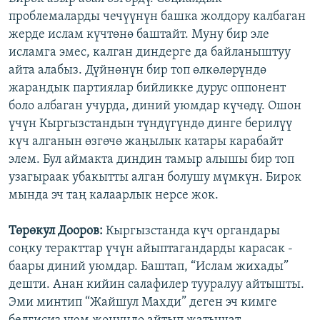
проблемаларды чечүүнүн башка жолдору калбаган
жерде ислам күчтөнө баштайт. Муну бир эле
исламга эмес, калган диндерге да байланыштуу
айта алабыз. Дүйнөнүн бир топ өлкөлөрүндө
жарандык партиялар бийликке дурус оппонент
боло албаган учурда, диний уюмдар күчөдү. Ошон
үчүн Кыргызстандын түндүгүндө динге берилүү
күч алганын өзгөчө жаңылык катары карабайт
элем. Бул аймакта диндин тамыр алышы бир топ
узагыраак убакытты алган болушу мүмкүн. Бирок
мында эч таң калаарлык нерсе жок.
Төрөкул Дооров:
Кыргызстанда күч органдары
соңку теракттар үчүн айыптагандарды карасак -
баары диний уюмдар. Баштап, “Ислам жихады”
дешти. Анан кийин салафилер тууралуу айтышты.
Эми минтип “Жайшул Махди” деген эч кимге