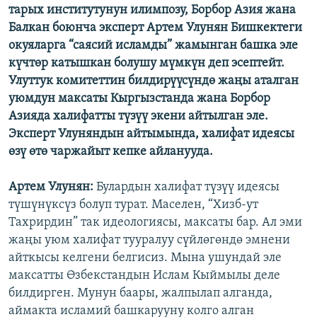
тарых институтунун илимпозу, Борбор Азия жана
Балкан боюнча эксперт Артем Улунян Бишкектеги
окуяларга “саясий исламды” жамынган башка эле
күчтөр катышкан болушу мүмкүн деп эсептейт.
Улуттук комитеттин билдирүүсүндө жаңы аталган
уюмдун максаты Кыргызстанда жана Борбор
Азияда халифатты түзүү экени айтылган эле.
Эксперт Улуняндын айтымында, халифат идеясы
өзү өтө чаржайыт кепке айланууда.
Артем Улунян:
Булардын халифат түзүү идеясы
түшүнүксүз болуп турат. Маселен, “Хизб-ут
Тахрирдин” так идеологиясы, максаты бар. Ал эми
жаңы уюм халифат тууралуу сүйлөгөндө эмнени
айткысы келгени белгисиз. Мына ушундай эле
максатты Өзбекстандын Ислам Кыймылы деле
билдирген. Мунун баары, жалпылап алганда,
аймакта исламий башкарууну колго алган