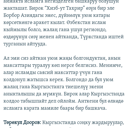
аймакта исламга негизделген башкаруу болушун
жакташат. Бирок “Хизб-ут Тахрир” өзүн бир эле
Борбор Азиядагы эмес, дүйнөлүк уюм катары
көрсөткөнгө аракет кылат. Өзбекстан ислам
кыймылы болсо, жалаң гана ушул региондо,
өздөрүнүн сөзү менен айтканда, Түркстанда иштей
турганын айтууда.
Ал эми сиз айткан уюм жаңы болгондуктан, анын
максаттары туралуу көп нерсе белгисиз. Менимче,
алар исламды саясий максаттар үчүн гана
колдонуп жатышса керек. Болгондо да бул уюм
жалаң гана Кыргызстанга тиешелүү экени
аныкталышы да мүмкүн. Бирок алар Кыргызстанда
колдоо табышпайт деп ойлойм. Анткени бул өлкөдө
исламга карата мамиле баары бир башкача.
Төрөкул Дооров:
Кыргызстанда соңку жардыруулар,