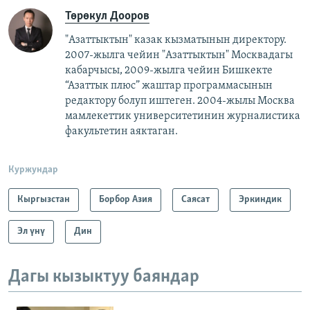
Төрөкул Дооров
"Азаттыктын" казак кызматынын директору.
2007-жылга чейин "Азаттыктын" Москвадагы
кабарчысы, 2009-жылга чейин Бишкекте
“Азаттык плюс” жаштар программасынын
редактору болуп иштеген. 2004-жылы Москва
мамлекеттик университетинин журналистика
факультетин аяктаган.
Куржундар
Кыргызстан
Борбор Азия
Саясат
Эркиндик
Эл үнү
Дин
Дагы кызыктуу баяндар