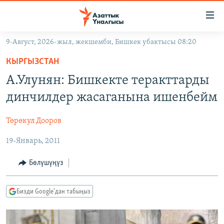
Линктер
Мазмунга
өтүңүз
9-Август, 2026-жыл, жекшемби, Бишкек убактысы 08:20
Навигацияга
ЖАҢЫЛЫКТАР
өтүңүз
КЫРГЫЗСТАН
КЫРГЫЗСТАН
Издөөгө
А.Улунян: Бишкекте теракттарды
салыңыз
ДҮЙНӨ
КЫРГЫЗСТАН
динчилдер жасаганына ишенбейм
УКРАИНА
САЯСАТ
ДҮЙНӨ
Төрөкул Дооров
АТАЙЫН ИЛИКТӨӨ
ЭКОНОМИКА
БОРБОР АЗИЯ
19-Январь, 2011
ТВ ПРОГРАММАЛАР
МАДАНИЯТ
ПОДКАСТ
БҮГҮН АЗАТТЫКТА
Бөлүшүңүз
ӨЗГӨЧӨ ПИКИР
ЭКСПЕРТТЕР ТАЛДАЙТ
Бизди Google'дан табыңыз
БИЗ ЖАНА ДҮЙНӨ
Русский
ДАНИСТЕ