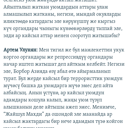
белгисиз уюм жөнүндө айтып жатышат.
Айыпталып жаткан уюмдардын аттары улам
алмашылып жатканы, негизи, мындай окуяларды
иликтөөдө катардагы эле көрүнүшпү же кыргыз
күч органдары чыныгы күнөөкөрлөрдү таппай эле,
элди ар кайсыл аттар менен сооротуп жатышабы?
Артем Улунян:
Мен тигил же бул мамлекеттин укук
коргоо органдары же репрессивдүү органдары
начар иштеп жатышат деп айткым келбейт. Негизи
эле, Борбор Азияда өзү абал өтө айырмаланып
турат. Бул жерде кайсыл бир террористтик уюмдун
мүчөсү башка да уюмдарга мүчө эмес деп айта
албайсың. Анын үстүнө, ар кайсыл уюмдун
адамдары кошула калып, жаңы уюм түзүп
алышканын деле айтышы ажеп эмес. Менимче,
“Жайшул Махди” да ошондой эле маанайда ар
кайсыл жактардагы бир нече адамдын түзө койгон