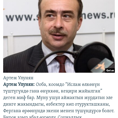
Артем Улунян
Артем Улунян:
Ооба, коомдо “Ислам өлкөнүн
түштүгүндө гана өнүккөн, кеңири жайылган”
деген миф бар. Муну ушул аймактын мурдатан эле
динге жакындыгы, өзбектер көп отурукташканы,
Фергана өрөөнүндө экени менен түшүндүрсө болот.
Бирок азыр абал өзгөрдү. Социалдык