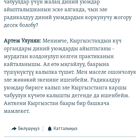
чабуулдар үчүн жалаң диний уюмдар
айыпталышканын эске алганда, чын эле
радикалдуу диний уюмдардын коркунучу жогору
десек болобу?
Артем Улунян:
Менимче, Кыргызстандын күч
органдары диний уюмдарды айыптаганы -
мурдатан колдонулуп келген практиканын
кайталанышы. Ал өтө ыңгайлуу, баарына
түшүнүктүү калыпка түшөт. Мен маселе ошончолук
эле жөнөкөй экенине ишенбейм. Радикалдуу
уюмдар бириге калып эле Кыргызстанга каршы
чабуулун күчөтө калышты дегенде да ишенбейм.
Анткени Кыргызстан баары бир башкача
мамлекет.
Бөлүшүңүз
Катталыңыз