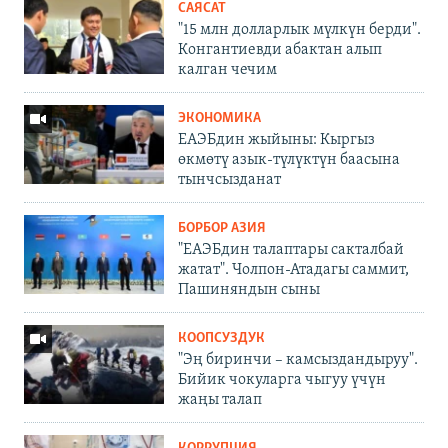
САЯСАТ
"15 млн долларлык мүлкүн берди".
Конгантиевди абактан алып
калган чечим
ЭКОНОМИКА
ЕАЭБдин жыйыны: Кыргыз
өкмөтү азык-түлүктүн баасына
тынчсызданат
БОРБОР АЗИЯ
"ЕАЭБдин талаптары сакталбай
жатат". Чолпон-Атадагы саммит,
Пашиняндын сыны
КООПСУЗДУК
"Эң биринчи – камсыздандыруу".
Бийик чокуларга чыгуу үчүн
жаңы талап