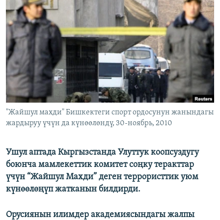
ОНЛАЙН ШЕРИНЕ
ЭЖЕ-СИҢДИЛЕР
АЗАТТЫК+
ЫҢГАЙСЫЗ СУРООЛОР
ЭЕ/АРнун бардык сайттары
"Жайшул махди" Бишкектеги спорт ордосунун жанындагы
жардыруу үчүн да күнөөлөндү, 30-ноябрь, 2010
Ушул аптада Кыргызстанда Улуттук коопсуздугу
боюнча мамлекеттик комитет соңку теракттар
үчүн “Жайшул Махди” деген террористтик уюм
күнөөлөңүп жатканын билдирди.
Орусиянын илимдер академиясындагы жалпы