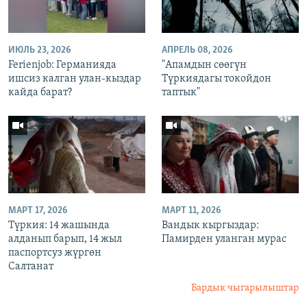
ИЮЛЬ 23, 2026
АПРЕЛЬ 08, 2026
Ferienjob: Германияда
"Апамдын сөөгүн
ишсиз калган улан-кыздар
Түркиядагы токойдон
кайда барат?
таптык"
МАРТ 17, 2026
МАРТ 11, 2026
Түркия: 14 жашында
Вандык кыргыздар:
алданып барып, 14 жыл
Памирден уланган мурас
паспортсуз жүргөн
Салтанат
Бардык чыгарылыштар