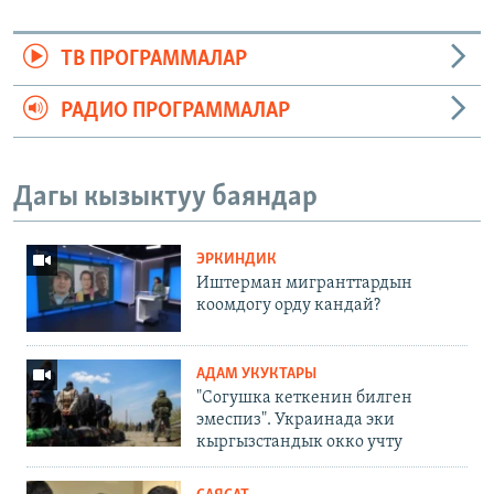
ТВ ПРОГРАММАЛАР
РАДИО ПРОГРАММАЛАР
Дагы кызыктуу баяндар
ЭРКИНДИК
Иштерман мигранттардын
коомдогу орду кандай?
АДАМ УКУКТАРЫ
"Согушка кеткенин билген
эмеспиз". Украинада эки
кыргызстандык окко учту