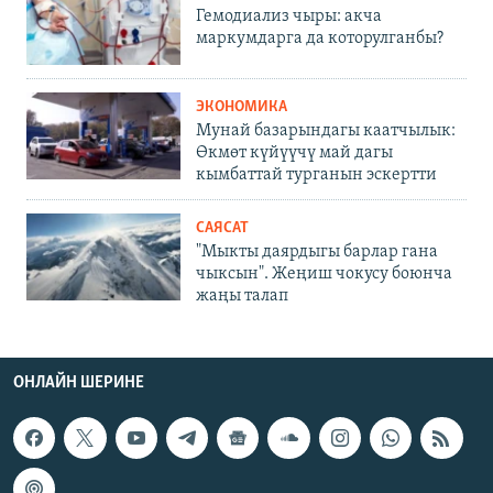
Гемодиализ чыры: акча
маркумдарга да которулганбы?
ЭКОНОМИКА
Мунай базарындагы каатчылык:
Өкмөт күйүүчү май дагы
кымбаттай турганын эскертти
САЯСАТ
"Мыкты даярдыгы барлар гана
чыксын". Жеңиш чокусу боюнча
жаңы талап
ОНЛАЙН ШЕРИНЕ