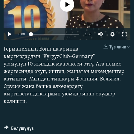
No media source currently available
ОНЛАЙН ШЕРИНЕ
ЭЖЕ-СИҢДИЛЕР
АЗАТТЫК+
ЫҢГАЙСЫЗ СУРООЛОР
0:00
1:56
ЭЕ/АРнун бардык сайттары
Түз линк
Германиянын Бонн шаарында
кыргыздардын "KyrgyzClub-Germany"
уюмунун 10 жылдык мааракеси өттү. Ага немис
жергесинде окуп, иштеп, жашаган мекендештер
катышты. Мындан тышкары Франция, Бельгия,
Орусия жана башка өлкөлөрдөгү
кыргызстандыктардын уюмдарынан өкүлдөр
келишти.
Бөлүшүңүз