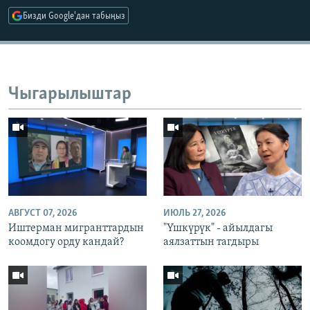
Бизди Google'дан табыңыз
Чыгарылыштар
АВГУСТ 07, 2026
ИЮЛЬ 27, 2026
Иштерман мигранттардын
"Үшкүрүк" - айылдагы
коомдогу орду кандай?
аялзаттын тагдыры