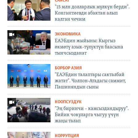
САЯСАТ
"15 млн долларлык мүлкүн берди".
Конгантиевди абактан алып
калган чечим
ЭКОНОМИКА
ЕАЭБдин жыйыны: Кыргыз
өкмөтү азык-түлүктүн баасына
тынчсызданат
БОРБОР АЗИЯ
"ЕАЭБдин талаптары сакталбай
жатат". Чолпон-Атадагы саммит,
Пашиняндын сыны
КООПСУЗДУК
"Эң биринчи – камсыздандыруу".
Бийик чокуларга чыгуу үчүн
жаңы талап
КОРРУПЦИЯ