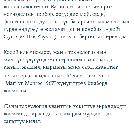
жөнөкөйлөштүрөт. Бул кванттык чекиттерге
негизделген приборлорду: дисплейлерди,
фотосенсорлорду жана күн батареяларын массалык
түрдө өндүрүүгө жол ачат деп ишенебиз", - дейт
Жун-Сух Пак Phys.org.сайтына берген интервьюда.
Корей илимпоздору жаңы технологиянын
мүмкүнчүлүгүн демонстрациялоо маалында
кызыл, жашыл, кырмызы жана сары кванттык
чекиттерди пайдаланып, 10 чарчы см
аянтка
"Marilyn Monroe 1967” күйүп турчу билборд
жасашты.
Жаңы технология кванттык чекиттүү экрандарды
жасаганды арзандатып, аларды мурдагыдан
сапаттуу кылат.