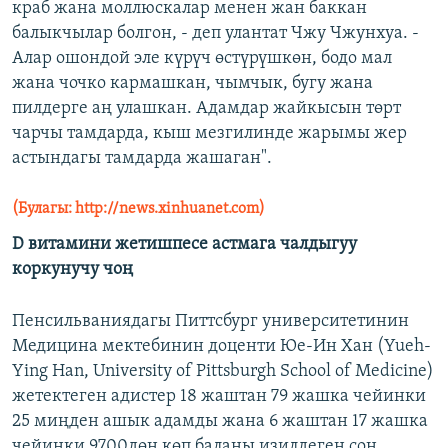
краб жана моллюскалар менен жан баккан
балыкчылар болгон, - деп улантат Чжу Чжунхуа. -
Алар ошондой эле күрүч өстүрүшкөн, бодо мал
жана чочко кармашкан, чымчык, бугу жана
пилдерге аң улашкан. Адамдар жайкысын төрт
чарчы тамдарда, кыш мезгилинде жарымы жер
астындагы тамдарда жашаган".
(Булагы: http://news.xinhuanet.com)
D витамини жетишпесе астмага чалдыгуу
коркунучу чоң
Пенсильваниядагы Питтсбург университетинин
Медицина мектебинин доценти Юе-Ин Хан (Yueh-
Ying Han, University of Pittsburgh School of Medicine)
жетектеген адистер 18 жаштан 79 жашка чейинки
25 миңден ашык адамды жана 6 жаштан 17 жашка
чейинки 9700дөн көп баланы изилдеген соң