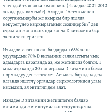
ушундай тыянакка келишкен. (Изилдөө 2001-2010-
жылдарды камтыйт). Алардан “Aстма менен
ооругансыңарбы же акыркы бир жылда
көкүрөгүңөр кыркыраганын сездиңерби?” деп
суралган жана канында канча D витамини бар
экени текшерилген.
Изилдөөгө катышкан балдардын 68% жана
улуулардын 70% D витамини саламаттыгы чың
адамдарга караганда аз, же жетишсиз болгон. 1
миллитр канда 30 нанограмм D витамини болсо
нормалдуу деп эсептелет. Астмасы бар адам дем
алганда иштечү органдар сыркоологондон улам
кысылып, ал энтигип дем алат.
Изилдөө D витамини жетишпеген балдар
витаминди жетиштүү алган теңтуштарына