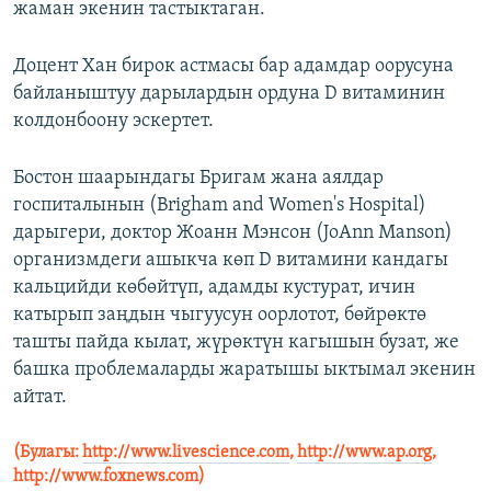
жаман экенин тастыктаган.
Доцент Хан бирок астмасы бар адамдар оорусуна
байланыштуу дарылардын ордуна D витаминин
колдонбоону эскертет.
Бостон шаарындагы Бригам жана аялдар
госпиталынын (Brigham and Women's Hospital)
дарыгери, доктор Жоанн Мэнсон (JoAnn Manson)
организмдеги ашыкча көп D витамини кандагы
кальцийди көбөйтүп, адамды кустурат, ичин
катырып заңдын чыгуусун оорлотот, бөйрөктө
ташты пайда кылат, жүрөктүн кагышын бузат, же
башка проблемаларды жаратышы ыктымал экенин
айтат.
(Булагы:
http://www.livescience.com
,
http://www.ap.org
,
http://www.foxnews.com)