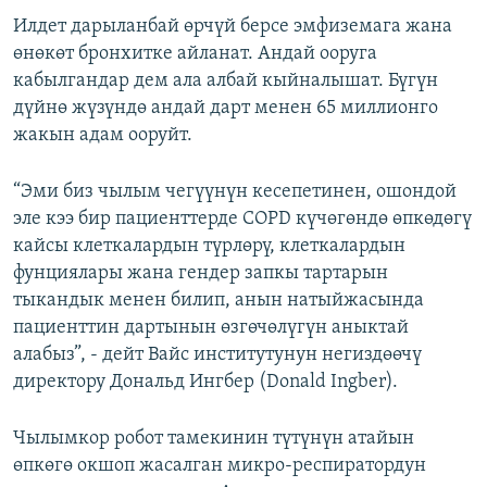
Илдет дарыланбай өрчүй берсе эмфиземага жана
өнөкөт бронхитке айланат. Андай ооруга
кабылгандар дем ала албай кыйналышат. Бүгүн
дүйнө жүзүндө андай дарт менен 65 миллионго
жакын адам ооруйт.
“Эми биз чылым чегүүнүн кесепетинен, ошондой
эле кээ бир пациенттерде COPD күчөгөндө өпкөдөгү
кайсы клеткалардын түрлөрү, клеткалардын
фунциялары жана гендер запкы тартарын
тыкандык менен билип, анын натыйжасында
пациенттин дартынын өзгөчөлүгүн аныктай
алабыз”, - дейт Вайс институтунун негиздөөчү
директору Дональд Ингбер (Donald Ingber).
Чылымкор робот тамекинин түтүнүн атайын
өпкөгө окшоп жасалган микро-респиратордун