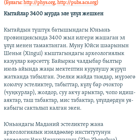
(Булагы:
http://phys.org
,
http://pubs.acs.org
)
Кытайлар 3400 мурда эле үлүл жешкен
Кытайдын түштүк батышындагы Юньань
провинциясында 3400 жыл илгери жашаган эл
үлүл менен тамактанган. Муну Юйси шаарынын
Шеньи (Xingui) кыштагындагы археологиялык
казуулар көрсөттү. Байыркы чалдыбар былтыр
июль айында жаңы мектептин курулушу жүрүп
жатканда табылган. Эзелки жайда тамдар, мүрзөгө
коюлчу эстеликтер, табыттар, күлү бар очоктор
(чуңкурлар), жолдор, суу акчу арыктар, чопо идиш-
аяктар, таш табактар, мис табактар, үлүлдөрдүн уя-
кабыгы сакталып калган экен.
Юньандагы Маданий эстеликтер жана
археологиялык изилдөөлөр институтунун