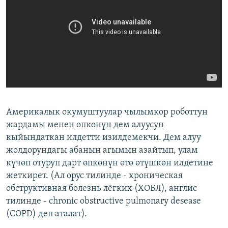
Америкалык окумуштуулар чылымкор роботтун
жардамы менен өпкөнүн дем алуусун
кыйындаткан илдетти изилдемекчи. Дем алуу
жолдорундагы абанын агымын азайтып, улам
күчөп отуруп дарт өпкөнүн өтө өтүшкөн илдетине
жеткирет. (Ал орус тилинде - хроническая
обструктивная болезнь лёгких (ХОБЛ), англис
тилинде - chronic obstructive pulmonary desease
(COPD) деп аталат).