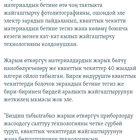
материалдын бетине өтө чоң тактыкта
жайгаштырчу фотолитографияны, ошондой эле
электр зарядын пайдаланып, кванттык чекитти
материалдын бетине тегиз жана көлөмү боюнча
кезеги менен кат-кат кылып жайгаштырчу
технологияны колдонушкан.
Жарым өткөргүч материалдардын жарык бөлчү
нанобөлүкчөлөрү же кванттык чекиттер 40 жылдай
илгери ойлоп табылган. Бирок өндүрүштө кванттык
чекиттерди болочок экрандын бетине тегиз же
бири-биринен бирдей аралыкта жайгаштыруунун
жеткилең ыкмасы жок эле.
"Биздин табылгабыз жарым өткөргүч приборлорду
жасоодогу салттуу технологияны четке сүрбөй
туруп, кванттык чекиттерди жайгаштыруунун
жана бөлүштүрүүнүн технологиясын