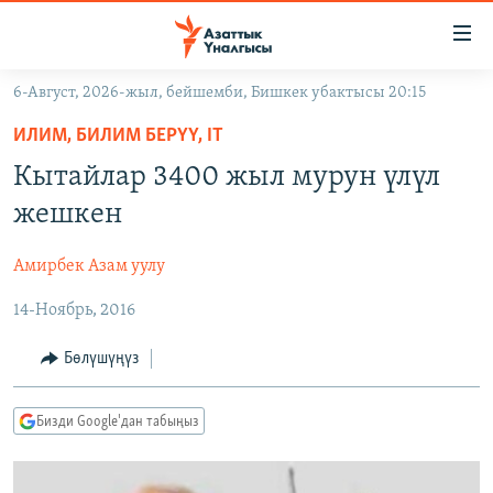
Линктер
Мазмунга
өтүңүз
6-Август, 2026-жыл, бейшемби, Бишкек убактысы 20:15
Навигацияга
ЖАҢЫЛЫКТАР
өтүңүз
ИЛИМ, БИЛИМ БЕРҮҮ, IT
КЫРГЫЗСТАН
Издөөгө
Кытайлар 3400 жыл мурун үлүл
салыңыз
ДҮЙНӨ
КЫРГЫЗСТАН
жешкен
УКРАИНА
САЯСАТ
ДҮЙНӨ
Амирбек Азам уулу
АТАЙЫН ИЛИКТӨӨ
ЭКОНОМИКА
БОРБОР АЗИЯ
14-Ноябрь, 2016
ТВ ПРОГРАММАЛАР
МАДАНИЯТ
ПОДКАСТ
БҮГҮН АЗАТТЫКТА
Бөлүшүңүз
ӨЗГӨЧӨ ПИКИР
ЭКСПЕРТТЕР ТАЛДАЙТ
Бизди Google'дан табыңыз
БИЗ ЖАНА ДҮЙНӨ
Русский
ДАНИСТЕ