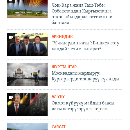
Чоң-Кара жана Таш-Төбө:
Өзбекстандан Кыргызстанга
өткөн айылдарда каттоо иши
башталды
ЭРКИНДИК
"75чилердин каты": Бишкек соту
кандай чечим чыгарат?
ЖУРТТАШТАР
Москвадагы жардыруу:
Курьерлерди текшерүү күч алды
ЭЛ ҮНҮ
Өкмөт күйүүчү майдын баасы
дагы көтөрүлөрүн эскертти
САЯСАТ