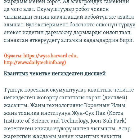
жардамы менен сорот. Ал электрондук тамекини
да чеге алат. Окумуштуулар робот чеккен
чылымдын санын каалагандай көбөйтүп же азайта
алышат. Бул эксперимент болочокто өпкөнүн түрдүү
өнөкөт илдетин дарылоочу дарыларды ойлоп таап,
сынактан өткөрүүдөгү алгачкы кадамдардын бири.
(Булагы:
https://wyss.harvard.edu
,
http://www.dailytechinfo.org)
Кванттык чекитке негизделген дисплей
Түштүк кореялык окумуштуулар кванттык чекитке
негизделген жогорку сапаттагы экран (дисплей)
жасашты. Жаңы технологияны Кореянын Илим
жана техника институнун Жун-Сух Пак (Korea
Institute of Science and Technology, Joon-Suh Park)
жетектеген изилдөөчүлөрү иштеп чыгышты. Алар
жарыктын жардамы менен кванттык чекитти