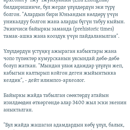
археологу Чжу Чжунхуанын (Zhu Zhonghua)
билдиришинче, бул жерде үлүлдөрдүн эки түрү
болгон. "Алардын бири Юньандын көлдөрү үчүн
уникалдуу болгон жана аларды бүгүн табуу кыйын.
Экинчиси байыркы заманда (prehistoric times)
тамак-ашка жана кооздук үчүн пайдаланылган".
Үлүлдөрдүн үстүңкү ажыраган кабыктары жана
чопо түпөктөр кумурсканын уясындай дөбө-дөбө
болуп жаткан. "Мындан улам адамдар үлүлүн жеп,
кабыгын калтырып койгон деген жыйынтыкка
келдик", - дейт илимпоз-археолог.
Байыркы жайда табылган сөөктөрдү атайын
изилдөөдөн өткөргөндө алар 3400 жыл эски экенин
аныкталган.
"Бул жайда жашаган адамдардын көбү үлүл, балык,