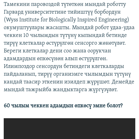
Тамекини паровоздой түтөткөн мындай роботту
Гарвард университетине тийиштүү борбордун
(Wyss Institute for Biologically Inspired Engineering)
окумуштуулары жасашты. Мындай робот удаа-удаа
чеккен 10 чылымдын түтүнү кыпындай бетинде
тирүү клеткалар өстүрүлгөн сенсорго жөнөтүлөт.
Береги клеткалар дени соо жана оорукчан
адамдардын өпкөсүнөн алып өстүрүлгөн.
Илимпоздор сенсордун бетиндеги клеткаларды
пайдаланып, тирүү организмге чылымдын түтүнү
кандай таасир эткенин изилдеп жүрүшөт. Демейде
мындай тажрыйба жандыктарга жүргүзүлөт.
60 чылым чеккен адамдын өпкөсү эмне болот?