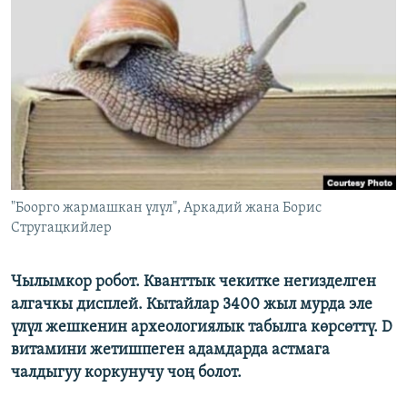
ОНЛАЙН ШЕРИНЕ
ЭЖЕ-СИҢДИЛЕР
АЗАТТЫК+
ЫҢГАЙСЫЗ СУРООЛОР
ЭЕ/АРнун бардык сайттары
"Боорго жармашкан үлүл", Аркадий жана Борис
Стругацкийлер
Чылымкор робот. Кванттык чекитке негизделген
алгачкы дисплей. Кытайлар 3400 жыл мурда эле
үлүл жешкенин археологиялык табылга көрсөттү. D
витамини жетишпеген адамдарда астмага
чалдыгуу коркунучу чоң болот.