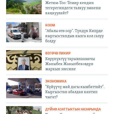
Жетим-Тоо: Темир кендин
тегерегиндеги талкуу эмнени
каңкуулайт?
КООМ
"Абалы өтө оор". Түндүк Кипрде
кыргызстандык кызга кол салуу
болду
ӨЗГӨЧӨ ПИКИР
Көрүнүктүү тарыхнаамачы
Жаныбек Жакыпбековдун
жаркын элесине
ЭКОНОМИКА
"Күйүүчү май дагы кымбаттайт".
Кыргызстан абалдан кантип
чыгат?
ДҮЙНӨ АЗАТТЫКТЫН НАЗАРЫНДА