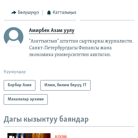
Бөлүшүңүз
Катталыңыз
Амирбек Азам уулу
"Азаттыктын" штаттан сырткаркы журналисти.
Санкт-Петербургдагы Финансы жана
экономика университетин аяктаган.
Куржундар
Борбор Азия
Илим, билим берүү, IT
Макалалар архиви
Дагы кызыктуу баяндар
КООМ