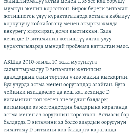
салыштырмалуу астма менен 1.35 эсе көп оорушу
мүмкүн экенин көрсөткөн. Бирок береги витамин
жетишпеген улуу курактагыларда астмага кабылуу
коркунучу көбөйбөгөнү менен акыркы жылда
көкүрөгү кыркырап, деми кыстыккан. Бала
кезинде D витаминин жетиштүү алган улуу
курактагыларда мындай проблема катталган эмес.
АКШда 2010-жылы 10 жыл мурункуга
салыштырмалуу D витамини жетишсиз
адамдардын саны төрттөн үчкө жакын кыскарган.
Бул учурда астма менен ооругандар азайган. Буга
чейинки изилдөөлөр да кош кат кезинде D
витаминин көп жеген энелердин балдары
витаминди аз жегендердин балдарына караганда
астма менен аз ооруганын көрсөткөн. Астмасы бар
балдарда D витамини аз болсо алардын оорусунун
симптому D витмини көп балдарга караганда