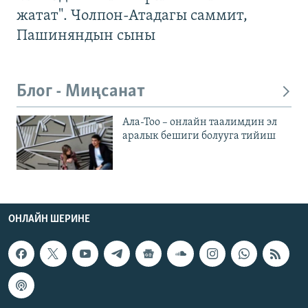
жатат". Чолпон-Атадагы саммит,
Пашиняндын сыны
Блог - Миңсанат
Ала-Тоо – онлайн таалимдин эл
аралык бешиги болууга тийиш
ОНЛАЙН ШЕРИНЕ