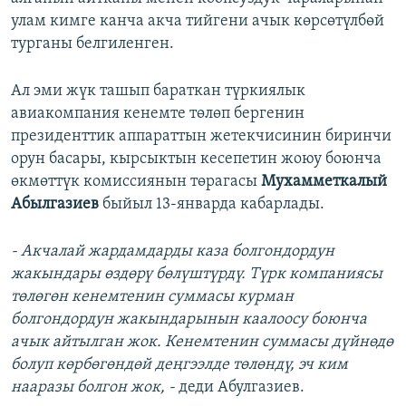
улам кимге канча акча тийгени ачык көрсөтүлбөй
турганы белгиленген.
Ал эми жүк ташып бараткан түркиялык
авиакомпания кенемте төлөп бергенин
президенттик аппараттын жетекчисинин биринчи
орун басары, кырсыктын кесепетин жоюу боюнча
өкмөттүк комиссиянын төрагасы
Мухамметкалый
Абылгазиев
быйыл 13-январда кабарлады.
- Акчалай жардамдарды каза болгондордун
жакындары өздөрү бөлүштүрдү. Түрк компаниясы
төлөгөн кенемтенин суммасы курман
болгондордун жакындарынын каалоосу боюнча
ачык айтылган жок. Кенемтенин суммасы дүйнөдө
болуп көрбөгөндөй деңгээлде төлөндү, эч ким
нааразы болгон жок, -
деди Абулгазиев.