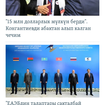
"15 млн долларлык мүлкүн берди".
Конгантиевди абактан алып калган
чечим
"ЕАЭБдин талаптары сакталбай