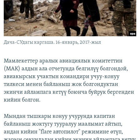
Дача-СУдагы каргаша. 16-январь, 2017-жыл
Мамлекеттер аралык авиациялык комитеттин
(МАК) алдын ала отчетунда белгилүү болгондой,
авиакырсык учактын командири учуу-конуу
тилкеси менен байланыш жок болгондуктан
экинчи айлампага кетүү боюнча буйрук бергенден
кийин болгон.
Мындан тышкары конуу учурунда капитан
байланыш жоктугу тууралуу маалымат айтып,
андан кийин "flare автопилот" режимине өтүп,
жарым секундадан кийин экинчи айлампага кетүү