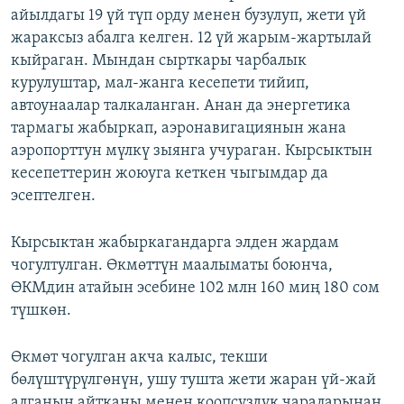
айылдагы 19 үй түп орду менен бузулуп, жети үй
жараксыз абалга келген. 12 үй жарым-жартылай
кыйраган. Мындан сырткары чарбалык
курулуштар, мал-жанга кесепети тийип,
автоунаалар талкаланган. Анан да энергетика
тармагы жабыркап, аэронавигациянын жана
аэропорттун мүлкү зыянга учураган. Кырсыктын
кесепеттерин жоюуга кеткен чыгымдар да
эсептелген.
Кырсыктан жабыркагандарга элден жардам
чогултулган. Өкмөттүн маалыматы боюнча,
ӨКМдин атайын эсебине 102 млн 160 миң 180 сом
түшкөн.
Өкмөт чогулган акча калыс, текши
бөлүштүрүлгөнүн, ушу тушта жети жаран үй-жай
алганын айтканы менен коопсуздук чараларынан