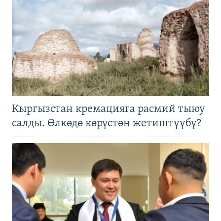
Кыргызстан кремацияга расмий тыюу
салды. Өлкөдө көрүстөн жетиштүүбү?