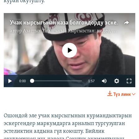
куран окутушту.
Учак кырсыгынан каза болгондорду эскерүү
автор
Азаттык Үналгысы | Кыргызстан: видео, фото, кабарлар
No media source currently available
0:00
1:57
Түз линк
Ошондой эле учак кырсыгынын курмандыктарын
эскергендер маркумдарга арналып тургузулган
эстеликтин алдына гүл коюшту. Бийлик