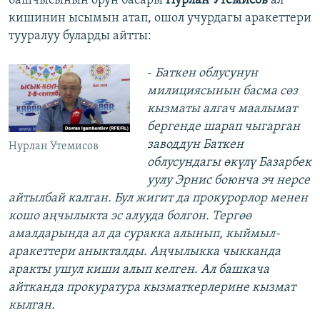
башчысынын орун басары
Нурлан Утемисов
ал
кишинин ысымын атап, ошол учурдагы аракеттери
тууралуу буларды айтты:
​-
Баткен облусунун
милициясынын басма сөз
кызматы алгач маалымат
бергенде шарап чыгарган
заводдун Баткен
Нурлан Утемисов
облусундагы өкүлү Базарбек
уулу Эрнис боюнча эч нерсе
айтылбай калган. Бул жигит да прокурорлор менен
кошо аңчылыкта эс алууда болгон. Тергөө
амалдарында ал да суракка алынып, кыймыл-
аракеттери аныкталды. Аңчылыкка чыкканда
аракты ушул киши алып келген. Ал башкача
айтканда прокуратура кызматкерлерине кызмат
кылган.