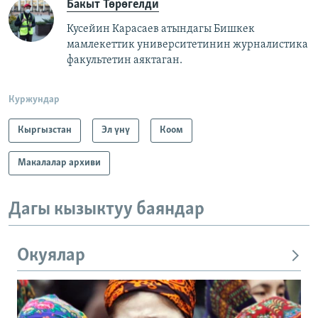
Бакыт Төрөгелди
Кусейин Карасаев атындагы Бишкек
мамлекеттик университетинин журналистика
факультетин аяктаган.
Куржундар
Кыргызстан
Эл үнү
Коом
Макалалар архиви
Дагы кызыктуу баяндар
Окуялар