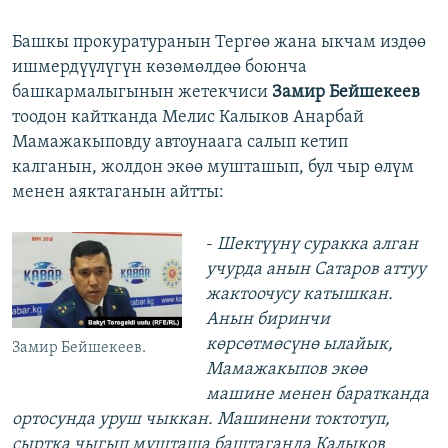
Башкы прокуратуранын Тергөө жана ыкчам издөө
ишмердүүлүгүн көзөмөлдөө боюнча
башкармалыгынын жетекчиси
Замир Бейшекеев
тоодон кайтканда Мелис Калыков Анарбай
Мамажакыповду автоунаага салып кетип
калганын, жолдон экөө мушташып, бул чыр өлүм
менен аяктаганын айтты:
​-
Шектүүнү суракка алган
учурда анын Сатаров аттуу
жактоочусу катышкан.
Анын биринчи
көрсөтмөсүнө ылайык,
Замир Бейшекеев.
Мамажакыпов экөө
машине менен баратканда
ортосунда уруш чыккан. Машинени токтотуп,
сыртка чыгып мушташа баштаганда Калыков