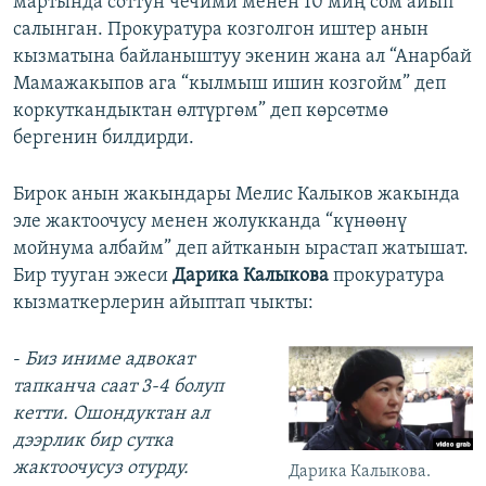
мартында соттун чечими менен 10 миң сом айып
салынган. Прокуратура козголгон иштер анын
кызматына байланыштуу экенин жана ал “Анарбай
Мамажакыпов ага “кылмыш ишин козгойм” деп
коркуткандыктан өлтүргөм” деп көрсөтмө
бергенин билдирди.
Бирок анын жакындары Мелис Калыков жакында
эле жактоочусу менен жолукканда “күнөөнү
мойнума албайм” деп айтканын ырастап жатышат.
Бир тууган эжеси
Дарика Калыкова
прокуратура
кызматкерлерин айыптап чыкты:
​-
Биз иниме адвокат
тапканча саат 3-4 болуп
кетти. Ошондуктан ал
дээрлик бир сутка
жактоочусуз отурду.
Дарика Калыкова.