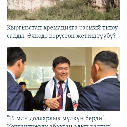
Кыргызстан кремацияга расмий тыюу
салды. Өлкөдө көрүстөн жетиштүүбү?
"15 млн долларлык мүлкүн берди".
Конгантиевди абактан алып калган