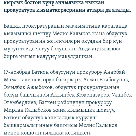
кырсык болгон күнү аңчылыкка чыккан
прокуратура кызматкерлеринин аттары да аталды.
Башкы прокуратуранын маалыматына караганда
кылмышка шектүү Мелис Калыков жана облустук
прокуратуранын жетекчилери окуядан бир күн
мурун тойдо чогуу болушкан. Анда аңчылыкка
бирге чыгып келүүнү макулдашкан.
17-ноябрда Баткен облусунун прокурору Анарбай
Мамажакыпов, орун басарлары Аслан Байбосунов,
Эмилбек Ажыбеков, облустук прокуратуранын
бөлүм башчылары Алтынбек Кожоназаров, Уланбек
Эгембердиев, Баткен районунун прокурору
Мирлан Калыбеков жана кылмышка шектүү,
Баткен облустук капиталдык курулуш
башкармалыгынын башчысы Мелис Калыков
менен кошо аңчылыкка кетишкен.