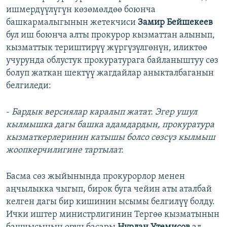
ишмердүүлүгүн көзөмөлдөө боюнча
башкармалыгынын жетекчиси
Замир Бейшекеев
бул иш боюнча алты прокурор кызматтан алынып,
кызматтык териштирүү жүргүзүлгөнүн, иликтөө
учурунда облустук прокуратурага байланыштуу сөз
болуп жаткан шектүү жагдайлар аныкталбаганын
белгиледи:
-
Бардык версиялар каралып жатат. Эгер ушул
кылмышка дагы башка адамдардын, прокуратура
кызматкерлеринин катышы болсо сөзсүз кылмыш
жоопкерчилигине тартылат.
Басма сөз жыйынында прокурорлор менен
аңчылыкка чыгып, бирок буга чейин аты аталбай
келген дагы бир кишинин ысымы белгилүү болду.
Ички иштер министрлигинин Тергөө кызматынын