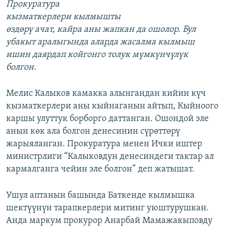
Прокуратура
кызматкерлери кылмышты
өздөрү ачат, кайра аны жапкан да ошолор. Бул
убакыт аралыгында аларда жасалма кылмыш
ишин даярдап койгонго толук мүмкүнчүлүк
болгон.
Мелис Калыков камакка алынгандан кийин күч
кызматкерлери аны кыйнаганын айтып, Кыйноого
каршы улуттук борборго даттанган. Ошондой эле
анын көк ала болгон денесинин сүрөттөрү
жарыяланган. Прокуратура менен Ички иштер
министрлиги “Калыковдун денесиндеги тактар ал
кармалганга чейин эле болгон” деп жатышат.
Ушул аптанын башында Баткенде кылмышка
шектүүнүн тарапкерлери митинг уюштурушкан.
Анда маркум прокурор Анарбай Мамажакыповду