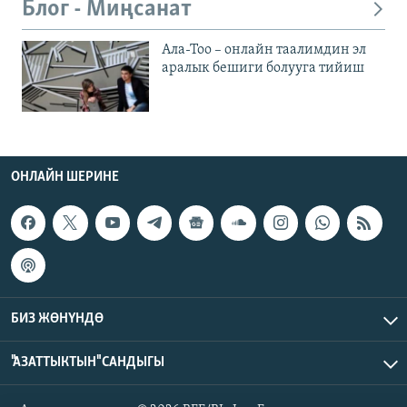
Блог - Миңсанат
Ала-Тоо – онлайн таалимдин эл
аралык бешиги болууга тийиш
ОНЛАЙН ШЕРИНЕ
БИЗ ЖӨНҮНДӨ
"АЗАТТЫКТЫН" САНДЫГЫ