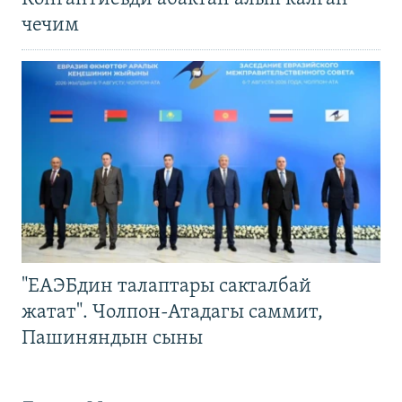
чечим
"ЕАЭБдин талаптары сакталбай
жатат". Чолпон-Атадагы саммит,
Пашиняндын сыны