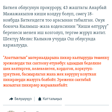
Баткен облусунун прокурору, 43 жаштагы Анарбай
Мамажакыпов киши колдуу болуп, сөөгү 18-
ноябрда Баткендеги тоо арасынан табылган. Окуя
боюнча Кылмыш-жаза кодексинин “Киши өлтүрүү”
беренеси менен иш козголуп, тергөө жүрүп жатат.
Шектүү Мелис Калыков учурда Ош облусунда
кармалууда.
"Азаттыктын" материалдарына пикир калтырууда төмөнкү
эрежелерди так сактоону өтүнөбүз: адамдын беделине
шек келтирген, келекелеген, кордогон, коркутуп-
үркүткөн, басмырлаган жана жек көрүүнү козуткан
пикирлерди жазууга болбойт. Эрежени сактабай
жазылган пикирлер жарыяланбайт.
Бөлүшүңүз
Катталыңыз