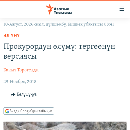
Линктер
Мазмунга
өтүңүз
10-Август, 2026-жыл, дүйшөмбү, Бишкек убактысы 08:41
Навигацияга
ЖАҢЫЛЫКТАР
өтүңүз
ЭЛ ҮНҮ
КЫРГЫЗСТАН
Издөөгө
Прокурордун өлүмү: тергөөнүн
салыңыз
ДҮЙНӨ
КЫРГЫЗСТАН
версиясы
УКРАИНА
САЯСАТ
ДҮЙНӨ
Бакыт Төрөгелди
АТАЙЫН ИЛИКТӨӨ
ЭКОНОМИКА
БОРБОР АЗИЯ
29-Ноябрь, 2018
ТВ ПРОГРАММАЛАР
МАДАНИЯТ
ПОДКАСТ
БҮГҮН АЗАТТЫКТА
Бөлүшүңүз
ӨЗГӨЧӨ ПИКИР
ЭКСПЕРТТЕР ТАЛДАЙТ
Бизди Google'дан табыңыз
БИЗ ЖАНА ДҮЙНӨ
Русский
ДАНИСТЕ