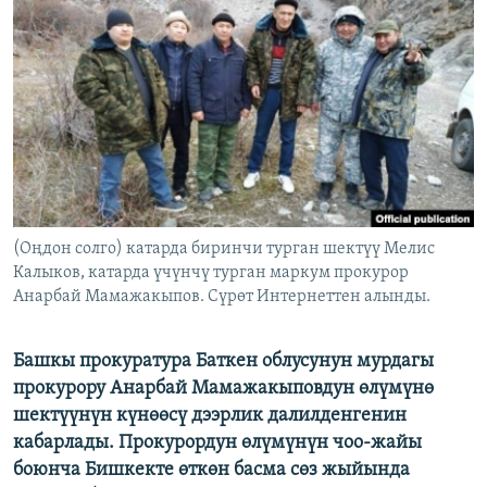
ОНЛАЙН ШЕРИНЕ
ЭЖЕ-СИҢДИЛЕР
АЗАТТЫК+
ЫҢГАЙСЫЗ СУРООЛОР
ЭЕ/АРнун бардык сайттары
(Оңдон солго) катарда биринчи турган шектүү Мелис
Калыков, катарда үчүнчү турган маркум прокурор
Анарбай Мамажакыпов. Сүрөт Интернеттен алынды.
Башкы прокуратура Баткен облусунун мурдагы
прокурору Анарбай Мамажакыповдун өлүмүнө
шектүүнүн күнөөсү дээрлик далилденгенин
кабарлады. Прокурордун өлүмүнүн чоо-жайы
боюнча Бишкекте өткөн басма сөз жыйында