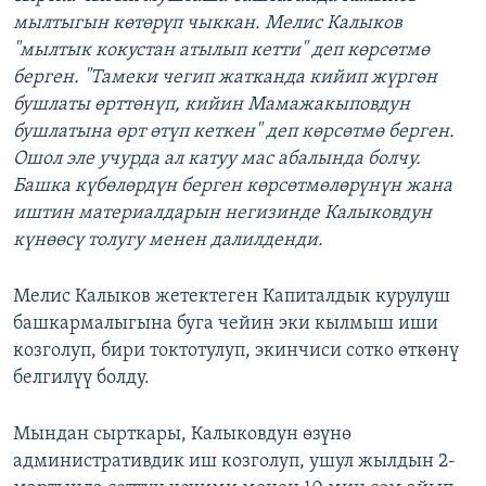
мылтыгын көтөрүп чыккан. Мелис Калыков
"мылтык кокустан атылып кетти" деп көрсөтмө
берген. "Тамеки чегип жатканда кийип жүргөн
бушлаты өрттөнүп, кийин Мамажакыповдун
бушлатына өрт өтүп кеткен" деп көрсөтмө берген.
Ошол эле учурда ал катуу мас абалында болчу.
Башка күбөлөрдүн берген көрсөтмөлөрүнүн жана
иштин материалдарын негизинде Калыковдун
күнөөсү толугу менен далилденди.
Мелис Калыков жетектеген Капиталдык курулуш
башкармалыгына буга чейин эки кылмыш иши
козголуп, бири токтотулуп, экинчиси сотко өткөнү
белгилүү болду.
Мындан сырткары, Калыковдун өзүнө
административдик иш козголуп, ушул жылдын 2-