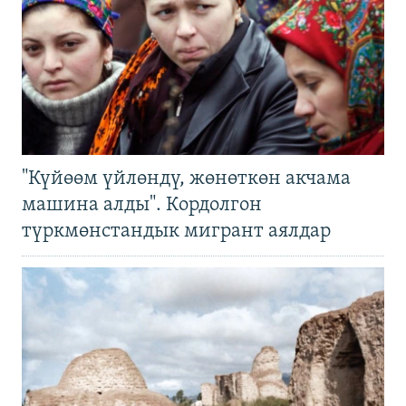
"Күйөөм үйлөндү, жөнөткөн акчама
машина алды". Кордолгон
түркмөнстандык мигрант аялдар