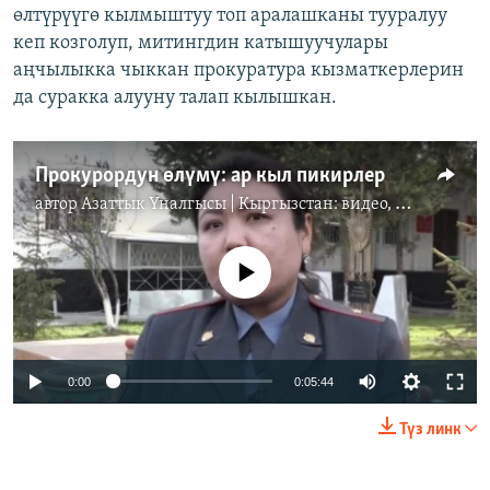
өлтүрүүгө кылмыштуу топ аралашканы тууралуу
кеп козголуп, митингдин катышуучулары
аңчылыкка чыккан прокуратура кызматкерлерин
да суракка алууну талап кылышкан.
Прокурордун өлүмү: ар кыл пикирлер
автор
Азаттык Үналгысы | Кыргызстан: видео, фото, кабарлар
No media source currently available
0:00
0:05:44
Түз линк