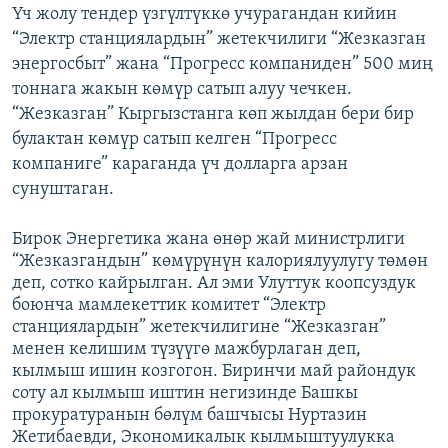
Үч жолу тендер үзгүлтүккө учурагандан кийин
“Электр станциялардын” жетекчилиги “Жезказган
энергосбыт” жана “Прогресс компаниден” 500 миң
тоннага жакын көмүр сатып алуу чечкен.
“Жезказган” Кыргызстанга көп жылдан бери бир
булактан көмүр сатып келген “Прогресс
компаниге” караганда үч долларга арзан
сунуштаган.
Бирок Энергетика жана өнөр жай министрлиги
“Жезказгандын” көмүрүнүн калориялуулугу төмөн
деп, сотко кайрылган. Ал эми Улуттук коопсуздук
боюнча мамлекеттик комитет “Электр
станциялардын” жетекчилигине “Жезказган”
менен келишим түзүүгө мажбурлаган деп,
кылмыш ишин козгогон. Биринчи май райондук
соту ал кылмыш иштин негизинде Башкы
прокуратуранын бөлүм башчысы Нуртазин
Жетибаевди, Экономикалык кылмыштуулукка