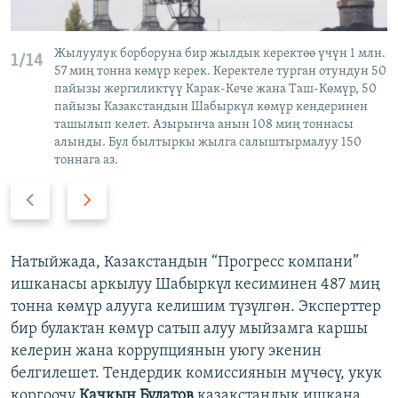
Жылуулук борборуна бир жылдык керектөө үчүн 1 млн.
1/14
57 миң тонна көмүр керек. Керектеле турган отундун 50
пайызы жергиликтүү Карак-Кече жана Таш-Көмүр, 50
пайызы Казакстандын Шабыркүл көмүр кендеринен
ташылып келет. Азырынча анын 108 миң тоннасы
алынды. Бул былтыркы жылга салыштырмалуу 150
тоннага аз.
А
А
р
л
т
д
к
ы
Натыйжада, Казакстандын “Прогресс компани”
а
г
ишканасы аркылуу Шабыркүл кесиминен 487 миң
а
тонна көмүр алууга келишим түзүлгөн. Эксперттер
бир булактан көмүр сатып алуу мыйзамга каршы
келерин жана коррупциянын уюгу экенин
белгилешет. Тендердик комиссиянын мүчөсү, укук
коргоочу
Качкын Булатов
казакстандык ишкана