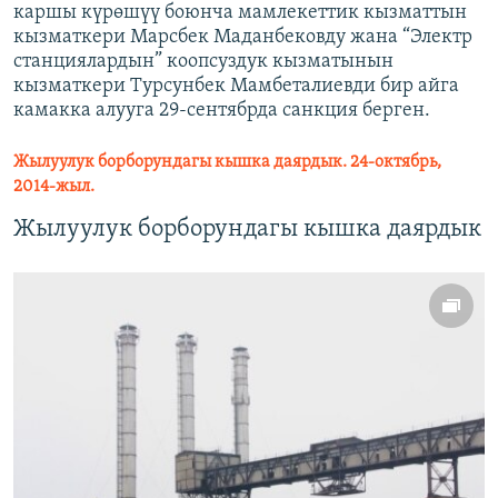
каршы күрөшүү боюнча мамлекеттик кызматтын
кызматкери Марсбек Маданбековду жана “Электр
станциялардын” коопсуздук кызматынын
кызматкери Турсунбек Мамбеталиевди бир айга
камакка алууга 29-сентябрда санкция берген.
Жылуулук борборундагы кышка даярдык. 24-октябрь,
2014-жыл.
Жылуулук борборундагы кышка даярдык