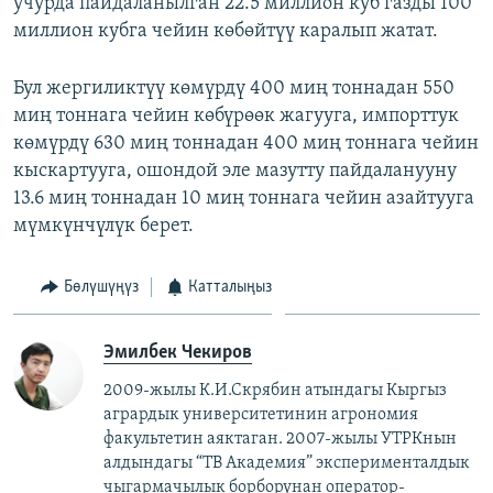
учурда пайдаланылган 22.5 миллион куб газды 100
миллион кубга чейин көбөйтүү каралып жатат.
Бул жергиликтүү көмүрдү 400 миң тоннадан 550
миң тоннага чейин көбүрөөк жагууга, импорттук
көмүрдү 630 миң тоннадан 400 миң тоннага чейин
кыскартууга, ошондой эле мазутту пайдаланууну
13.6 миң тоннадан 10 миң тоннага чейин азайтууга
мүмкүнчүлүк берет.
Бөлүшүңүз
Катталыңыз
Эмилбек Чекиров
2009-жылы К.И.Скрябин атындагы Кыргыз
агрардык университетинин агрономия
факультетин аяктаган. 2007-жылы УТРКнын
алдындагы “ТВ Академия” эксперименталдык
чыгармачылык борборунан оператор-