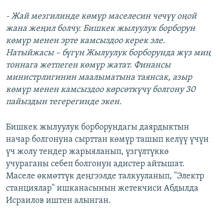
- Жай мезгилинде көмүр маселесин чечүү оңой
жана жеңил болчу. Бишкек жылуулук борборун
көмүр менен эрте камсыздоо керек эле.
Натыйжасы – бүгүн Жылуулук борборунда жүз миң
тоннага жетпеген көмүр жатат. Финансы
министрлигинин маалыматына таянсак, азыр
көмүр менен камсыздоо көрсөткүчү болгону 30
пайыздын тегерегинде экен.
Бишкек жылуулук борборундагы даярдыктын
начар болгонуна сырттан көмүр ташып келүү үчүн
үч жолу тендер жарыяланып, үзгүлтүккө
учураганы себеп болгонун адистер айтышат.
Маселе өкмөттүк деңгээлде талкууланып, "Электр
станциялар" ишканасынын жетекчиси Абдылда
Исраилов иштен алынган.