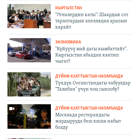
КЫРГЫЗСТАН
"75чилердин каты": Шаардык сот
тараптардын апелляция арызын
карайт
ЭКОНОМИКА
"Күйүүчү май дагы кымбаттайт".
Кыргызстан абалдан кантип
чыгат?
ДҮЙНӨ АЗАТТЫКТЫН НАЗАРЫНДА
Түндүк Ооганстандагы чабуулдар
"Талибан" үчүн чоң сынообу?
ДҮЙНӨ АЗАТТЫКТЫН НАЗАРЫНДА
Москвада ресторандагы
жардырууда беш киши набыт
болду