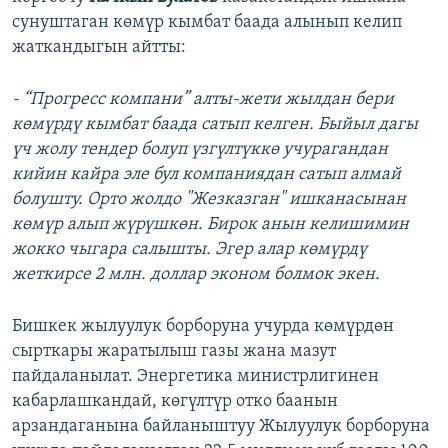
сунуштаган көмүр кымбат баада алынып келип
жаткандыгын айтты:
- “Прогресс компани” алты-жети жылдан бери
көмүрдү кымбат баада сатып келген. Быйыл дагы
үч жолу тендер болуп үзгүлтүккө учурагандан
кийин кайра эле бул компаниядан сатып алмай
болушту. Орто жолдо "Жезказган" ишканасынан
көмүр алып жүрүшкөн. Бирок анын келишимин
жокко чыгара салышты. Эгер алар көмүрдү
жеткирсе 2 млн. доллар эконом болмок экен.
Бишкек жылуулук борборуна учурда көмүрдөн
сырткары жаратылыш газы жана мазут
пайдаланылат. Энергетика министрлигинен
кабарлашкандай, көгүлтүр отко баанын
арзандаганына байланыштуу Жылуулук борборуна