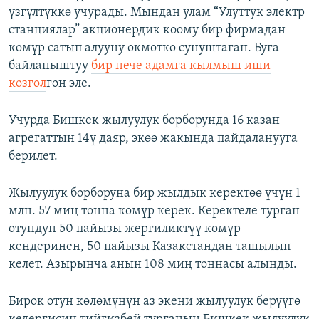
үзгүлтүккө учурады. Мындан улам “Улуттук электр
станциялар” акционердик коому бир фирмадан
көмүр сатып алууну өкмөткө сунуштаган. Буга
байланыштуу
бир нече адамга кылмыш иши
козгол
гон эле.
Учурда Бишкек жылуулук борборунда 16 казан
агрегаттын 14ү даяр, экөө жакында пайдаланууга
берилет.
Жылуулук борборуна бир жылдык керектөө үчүн 1
млн. 57 миң тонна көмүр керек. Керектеле турган
отундун 50 пайызы жергиликтүү көмүр
кендеринен, 50 пайызы Казакстандан ташылып
келет. Азырынча анын 108 миң тоннасы алынды.
Бирок отун көлөмүнүн аз экени жылуулук берүүгө