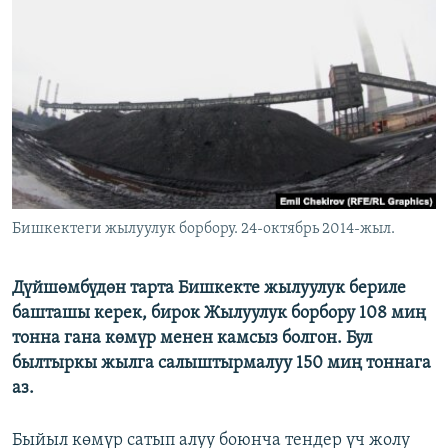
ОНЛАЙН ШЕРИНЕ
ЭЖЕ-СИҢДИЛЕР
АЗАТТЫК+
ЫҢГАЙСЫЗ СУРООЛОР
ЭЕ/АРнун бардык сайттары
Бишкектеги жылуулук борбору. 24-октябрь 2014-жыл.
Дүйшөмбүдөн тарта Бишкекте жылуулук бериле
башташы керек, бирок Жылуулук борбору 108 миң
тонна гана көмүр менен камсыз болгон. Бул
былтыркы жылга салыштырмалуу 150 миң тоннага
аз.
Быйыл көмүр сатып алуу боюнча тендер үч жолу