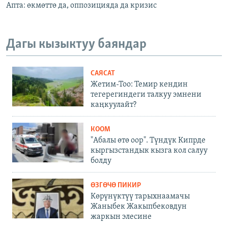
Апта: өкмөттө да, оппозицияда да кризис
Дагы кызыктуу баяндар
САЯСАТ
Жетим-Тоо: Темир кендин
тегерегиндеги талкуу эмнени
каңкуулайт?
КООМ
"Абалы өтө оор". Түндүк Кипрде
кыргызстандык кызга кол салуу
болду
ӨЗГӨЧӨ ПИКИР
Көрүнүктүү тарыхнаамачы
Жаныбек Жакыпбековдун
жаркын элесине