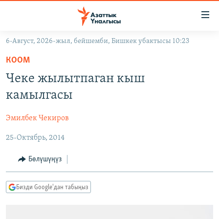
Линктер
Мазмунга
өтүңүз
6-Август, 2026-жыл, бейшемби, Бишкек убактысы 10:23
Навигацияга
ЖАҢЫЛЫКТАР
өтүңүз
КООМ
КЫРГЫЗСТАН
Издөөгө
Чеке жылытпаган кыш
салыңыз
ДҮЙНӨ
КЫРГЫЗСТАН
камылгасы
УКРАИНА
САЯСАТ
ДҮЙНӨ
Эмилбек Чекиров
АТАЙЫН ИЛИКТӨӨ
ЭКОНОМИКА
БОРБОР АЗИЯ
25-Октябрь, 2014
ТВ ПРОГРАММАЛАР
МАДАНИЯТ
ПОДКАСТ
БҮГҮН АЗАТТЫКТА
Бөлүшүңүз
ӨЗГӨЧӨ ПИКИР
ЭКСПЕРТТЕР ТАЛДАЙТ
Бизди Google'дан табыңыз
БИЗ ЖАНА ДҮЙНӨ
Русский
ДАНИСТЕ