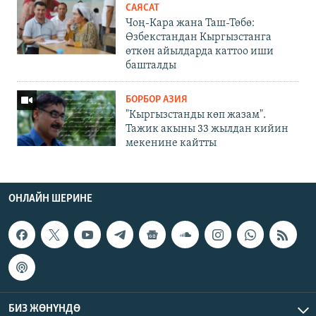
САЯСАТ
Чоң-Кара жана Таш-Төбө:
Өзбекстандан Кыргызстанга
өткөн айылдарда каттоо иши
башталды
БОРБОР АЗИЯ
"Кыргызстанды көп жазам".
Тажик акыны 33 жылдан кийин
мекенине кайтты
ОНЛАЙН ШЕРИНЕ
БИЗ ЖӨНҮНДӨ