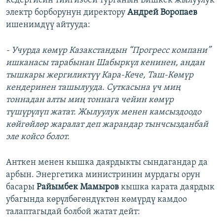
кедергисин тийгизбей турганын Бишкек жылуулук
электр борборунун директору
Андрей Воропаев
ишенимдүү айтууда:
- Учурда көмүр Казакстандын “Прогресс компани”
ишканасы тарабынан Шабыркүл кенинен, андан
тышкары жергиликтүү Кара-Кече, Таш-Көмүр
кендеринен ташылууда. Суткасына үч миң
тоннадан алты миң тоннага чейин көмүр
түшүрүлүп жатат. Жылуулук менен камсыздоодо
көйгөйлөр жаралат деп жарандар тынчсызданбай
эле койсо болот.
Анткен менен кышка даярдыкты сындагандар да
арбын. Энергетика министринин мурдагы орун
басары
Райымбек Мамыров
кышка карата даярдык
убагында көрүлбөгөндүктөн көмүрдү камдоо
талаптагыдай болбой жатат дейт: