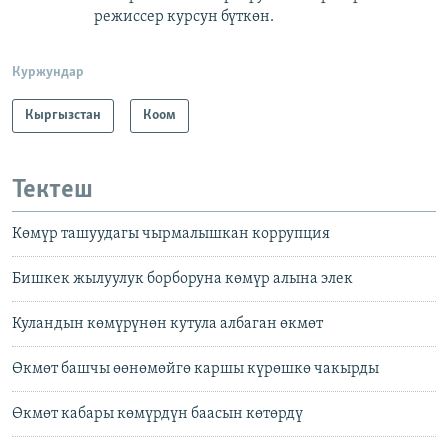
режиссер курсун бүткөн.
Куржундар
Кыргызстан
Коом
Тектеш
Көмүр ташуудагы чырмалышкан коррупция
Бишкек жылуулук борборуна көмүр алына элек
Куландын көмүрүнөн кутула албаган өкмөт
Өкмөт башчы өөнөмөйгө каршы күрөшкө чакырды
Өкмөт кабары көмүрдүн баасын көтөрдү