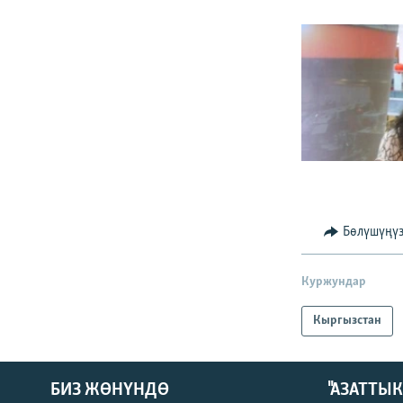
Бөлүшүңү
Куржундар
Кыргызстан
БИЗ ЖӨНҮНДӨ
"АЗАТТЫ