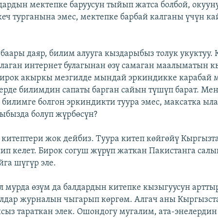
дардын мектепке баруусун тыйып жатса болбой, окууну
кеч турганына эмес, мектепке барбай калганы үчүн к
 баары даяр, билим алууга кыздарыбыз толук укуктуу. 
алаган интернет булагынан өзү самаган маалыматын 
Бирок акыркы мезгилде мындай эркиндикке карабай м
ерде билимдин сапаты барган сайын түшүп барат. Ме
 билимге болгон эркиндикти туура эмес, максатка ыл
ыбызда болуп жүрбөсүн?
 китептери жок дейбиз. Туура китеп көйгөйү Кыргыз
ип келет. Бирок согуш жүрүп жаткан Пакистанга сал
йга шүгүр эле.
 мурда өзүм да балдардын китепке кызыгуусун артты
алдар журналын чыгарып көргөм. Алгач аны Кыргызс
ыз тараткан элек. Ошондогу мугалим, ата-энелердин