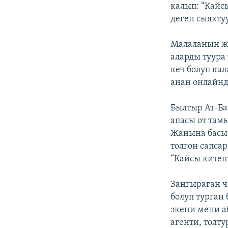
калып: “Кайс
деген сыякту
Малаланын жа
аларды туура
кеч болуп кал
анан онлайнд
Былтыр Ат-Ба
апасы от та
Жанына басып
толгон сапса
“Кайсы китепт
Заңгыраган чо
болуп турган
экени мени а
агенти, толт