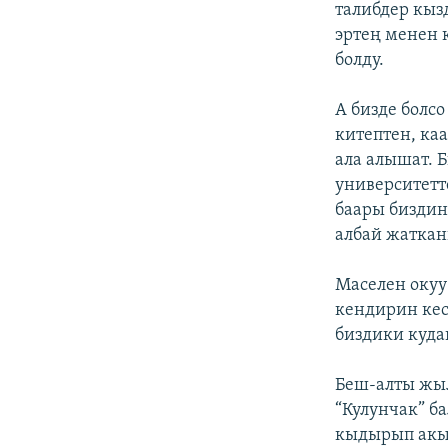
талибдер кыз
эртең менен 
болду.
А бизде болсо
китептен, ка
ала алышат. 
университетт
баары биздин
албай жаткан
Маселен окуу
кендирин кес
биздики куда
Беш-алты жыл
“Кулунчак” б
кыдырып акыс