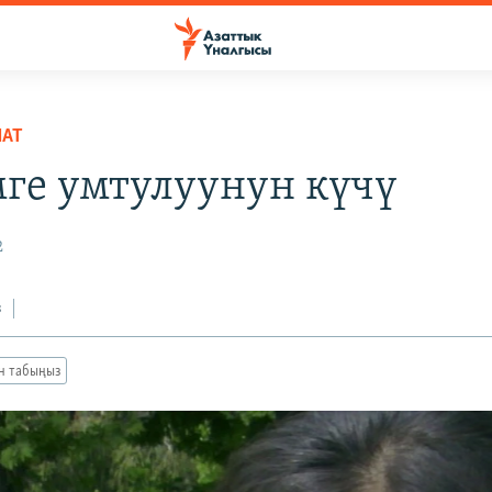
НАТ
ге умтулуунун күчү
2
з
ан табыңыз