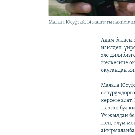
Малала Юсуфзай, 14 жаштагы пакистанд
Адам баласы 
изилдеп, үйр
эле дилибизг
желкесине ок
окугандан ки
Малала Юсуф
өспүрүмдөргө
көрсөтө алат
жазган бул к
Үч жылдан бе
жеп, өлүм ме
айырмаланбай