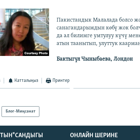
Пакистандык Малалада болсо ж
санагандарымдын көбү жок бол
да ал билимге умтулуу күчү мен
атын таанытып, улуттук каарман
Бактыгүл Чыныбаева, Лондон
з
Катталыңыз
Принтер
Блог-Миңсанат
КТЫН" САНДЫГЫ
ОНЛАЙН ШЕРИНЕ