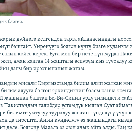
ык блогер.
жарык дүйнөгө келгенден тарта айланасындагы нерс
өнүп баштайт. Үйрөнүүгө болгон күчтү бизге кудайым
е салып койсо керек. Буга мен бир нече күн мурда Пак
 жеп, аман калган 14 жаштагы өспүрүм кыз тууралуу 
йин дагы бир ирээт ынанып жатам.
зайдын мисалы Кыргызстанда билим алып жаткан ми
 билим алууга болгон эркиндиктин баасы канча экени
. 11 жашынан баштап Би-Би-Синин урду тилиндеги сай
ыз Пакистандын талибдер үстөмдүк кылган Суат айма
ри билимге умтулуу тууралуу жазган күндөлүгү үчүн 
нен да тирешти. Анын күндөлүгү өз жашындагы кыз
т деле. Болгону Малала өз оюн ачык айта алды. Таң к