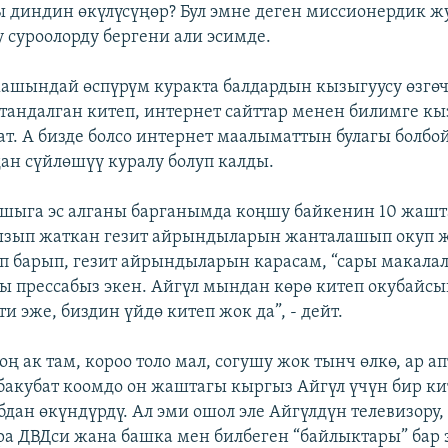
ы диндин өкүлүсүңөр? Бул эмне деген миссионердик жу
у суроолорду бергени али эсимде.
шындай өспүрүм куракта балдардын кызыгуусу өзгөч
 тандалган китеп, интернет сайттар менен билимге к
ат. А бизде болсо интернет маалыматтын булагы болбой
ан сүйлөшүү куралу болуп калды.
шыга эс алганы барганымда коңшу байкенин 10 жаш
мызып жаткан гезит айрындыларын жанталашып окуп 
 барып, гезит айрындыларын карасам, “сары макала
ры прессабыз экен. Айгүл мындан көрө китеп окубайсы
и эже, биздин үйдө китеп жок да”, - дейт.
ң ак там, короо толо мал, согушу жок тынч өлкө, ар а
 бакубат коомдо он жаштагы кыргыз Айгүл үчүн бир к
бдан өкүндүрдү. Ал эми ошол эле Айгүлдүн телевизору,
ура ДВДси жана башка мен билбеген “байлыктары” бар 