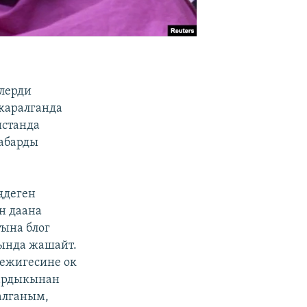
елерди
 жаралганда
истанда
кабарды
ңдеген
н даана
тына блог
гында жашайт.
кежигесине ок
дардыкынан
алганым,