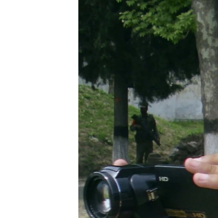
ЭЖЕ-СИҢДИЛЕР
АЗАТТЫК+
ЫҢГАЙСЫЗ СУРООЛОР