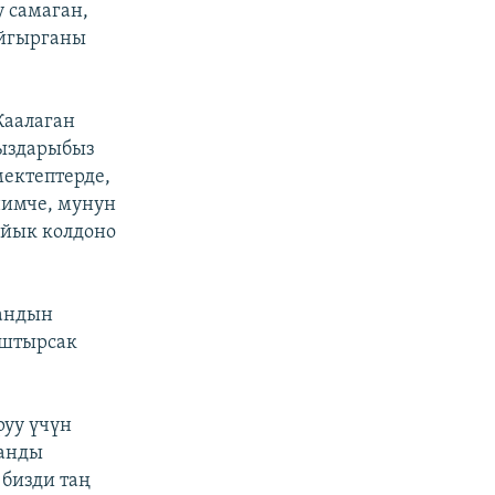
 самаган,
айгырганы
Каалаган
кыздарыбыз
ектептерде,
нимче, мунун
айык колдоно
тандын
ыштырсак
руу үчүн
танды
 бизди таң