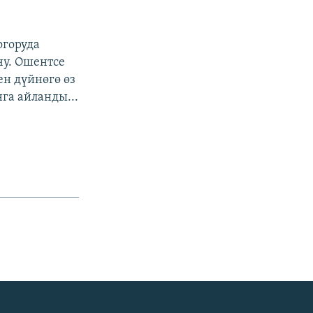
огоруда
чу. Ошентсе
ен дүйнөгө өз
га айланды...