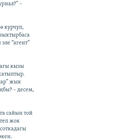
рнал?” –
ө курчуп,
ызыктырбаса
 эле “агент”
тагы кызы
жатыптыр.
лар” жык
ңбы? – десем,
пта сайын той
итеп жок
 соткадагы
экен.