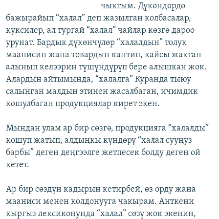
чыктым. Дүкөндөрдө
бажырайып “халал” деп жазылган колбасалар,
куксилер, ал тургай “халал” чайлар көзгө дароо
урунат. Бардык дүкөнчүлөр “халалдын” толук
маанисин жана товардын кантип, кайсы жактан
алынып келээрин түшүндүрүп бере алышкан жок.
Алардын айтымында, “халалга” Куранда тыюу
салынган малдын этинен жасалбаган, ичимдик
кошулбаган продукциялар кирет экен.
Мындан улам ар бир сөзгө, продукцияга “халалды”
кошуп жатып, алдыңкы күндөрү “халал сууңуз
барбы” деген деңгээлге жетпесек болду деген ой
кетет.
Ар бир сөздүн кадырын кетирбей, өз орду жана
мааниси менен колдонууга чакырам. Анткени
кыргыз лексиконунда “халал” сөзү жок экенин,