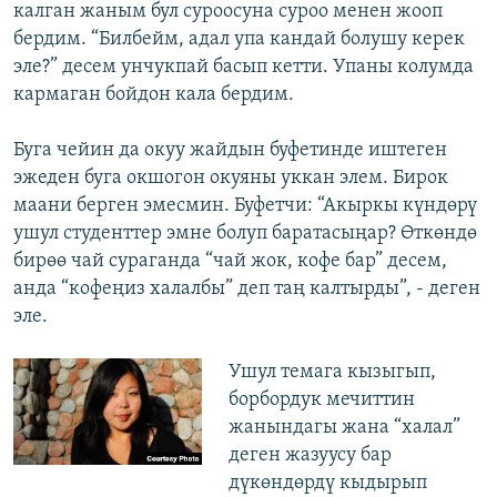
калган жаным бул суроосуна суроо менен жооп
бердим. “Билбейм, адал упа кандай болушу керек
эле?” десем унчукпай басып кетти. Упаны колумда
кармаган бойдон кала бердим.
Буга чейин да окуу жайдын буфетинде иштеген
эжеден буга окшогон окуяны уккан элем. Бирок
маани берген эмесмин. Буфетчи: “Акыркы күндөрү
ушул студенттер эмне болуп баратасыңар? Өткөндө
бирөө чай сураганда “чай жок, кофе бар” десем,
анда “кофеңиз халалбы” деп таң калтырды”, - деген
эле.
Ушул темага кызыгып,
борбордук мечиттин
жанындагы жана “халал”
деген жазуусу бар
дүкөндөрдү кыдырып