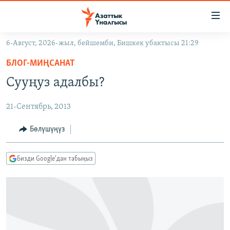
Линктер
Мазмунга
өтүңүз
6-Август, 2026-жыл, бейшемби, Бишкек убактысы 21:29
Навигацияга
ЖАҢЫЛЫКТАР
өтүңүз
БЛОГ-МИҢСАНАТ
КЫРГЫЗСТАН
Издөөгө
Сууңуз адалбы?
салыңыз
ДҮЙНӨ
КЫРГЫЗСТАН
21-Сентябрь, 2013
УКРАИНА
САЯСАТ
ДҮЙНӨ
АТАЙЫН ИЛИКТӨӨ
ЭКОНОМИКА
БОРБОР АЗИЯ
Бөлүшүңүз
ТВ ПРОГРАММАЛАР
МАДАНИЯТ
Бизди Google'дан табыңыз
ПОДКАСТ
БҮГҮН АЗАТТЫКТА
ӨЗГӨЧӨ ПИКИР
ЭКСПЕРТТЕР ТАЛДАЙТ
БИЗ ЖАНА ДҮЙНӨ
Русский
ДАНИСТЕ