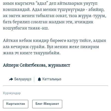
анын кыргызча “адал” деп айтылаарын унутуп
коюшкандай. Адал менин түшүнүгүмдө - абийир,
ак эмгек менен табылган оокат, таза жүрүм-турум,
бата берилип союлган малдын эти, ичимдик
кошулбаган тамак-аш.
Айткан кебим кимдир бирөөгө катуу тийсе, алдын
ала кечирим сурайм. Бул менин жеке пикирим
жана эч кимге таңуулабайм.
Айпери Сейитбекова, журналист
Бөлүшүңүз
Катталыңыз
Куржундар
Кыргызстан
Блог-Миңсанат