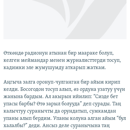
ОНЛАЙН ШЕРИНЕ
ЭЖЕ-СИҢДИЛЕР
АЗАТТЫК+
ЫҢГАЙСЫЗ СУРООЛОР
ЭЕ/АРнун бардык сайттары
Өткөндө радионун атынан бир маараке болуп,
келген меймандар менен журналисттерди тосуп,
кадимки эле жумушумду аткарып жаткам.
Аңгыча залга оронуп-чулганган бир айым кирип
келди. Босогодон тосуп алып, өз ордуна узатуу үчүн
жанына бардым. Ал акырын ийилип: “Сизде бет
упасы барбы? Өтө зарыл болууда” деп сурады. Таң
калычтуу суранычты да орундатып, сумкамдан
упаны алып бердим. Упаны колуна алган айым “бул
халалбы?” деди. Ансыз деле суранычына таң