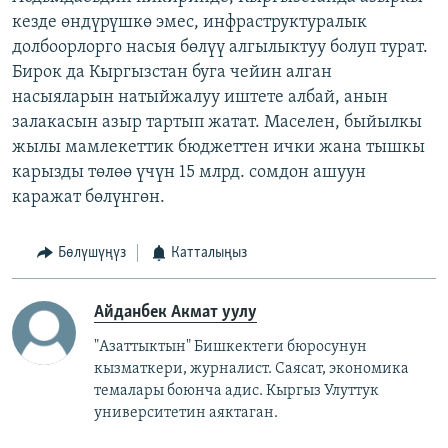
кезде өндүрүшкө эмес, инфраструктуралык
долбоорлорго насыя бөлүү алгылыктуу болуп турат.
Бирок да Кыргызстан буга чейин алган
насыяларын натыйжалуу иштете албай, анын
залакасын азыр тартып жатат. Маселен, быйылкы
жылы мамлекеттик бюджеттен ички жана тышкы
карызды төлөө үчүн 15 млрд. сомдон ашуун
каражат бөлүнгөн.
Бөлүшүңүз
Катталыңыз
Айданбек Акмат уулу
"Азаттыктын" Бишкектеги бюросунун
кызматкери, журналист. Саясат, экономика
темалары боюнча адис. Кыргыз Улуттук
университетин аяктаган.