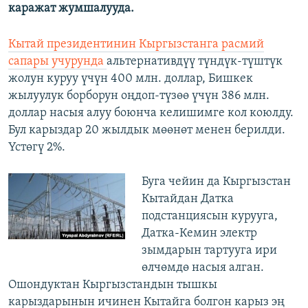
каражат жумшалууда.
Кытай президентинин Кыргызстанга расмий
сапары учурунда
альтернативдүү түндүк-түштүк
жолун куруу үчүн 400 млн. доллар, Бишкек
жылуулук борборун оңдоп-түзөө үчүн 386 млн.
доллар насыя алуу боюнча келишимге кол коюлду.
Бул карыздар 20 жылдык мөөнөт менен берилди.
Үстөгү 2%.
Буга чейин да Кыргызстан
Кытайдан Датка
подстанциясын курууга,
Датка-Кемин электр
зымдарын тартууга ири
өлчөмдө насыя алган.
Ошондуктан Кыргызстандын тышкы
карыздарынын ичинен Кытайга болгон карыз эң