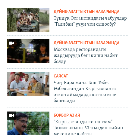
ДҮЙНӨ АЗАТТЫКТЫН НАЗАРЫНДА
Түндүк Ооганстандагы чабуулдар
"Талибан" үчүн чоң сынообу?
ДҮЙНӨ АЗАТТЫКТЫН НАЗАРЫНДА
Москвада ресторандагы
жардырууда беш киши набыт
болду
САЯСАТ
Чоң-Кара жана Таш-Төбө:
Өзбекстандан Кыргызстанга
өткөн айылдарда каттоо иши
башталды
БОРБОР АЗИЯ
"Кыргызстанды көп жазам".
Тажик акыны 33 жылдан кийин
мекенине кайтты