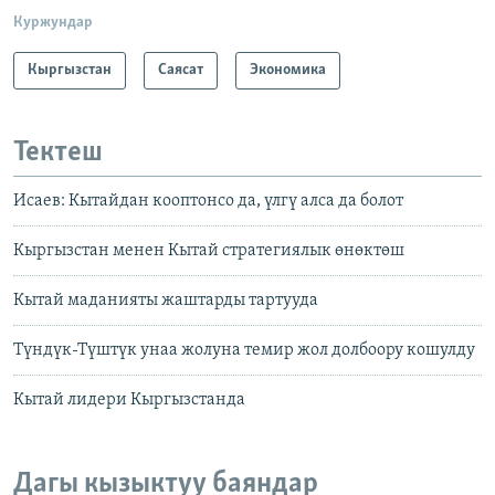
Куржундар
Кыргызстан
Саясат
Экономика
Тектеш
Исаев: Кытайдан кооптонсо да, үлгү алса да болот
Кыргызстан менен Кытай стратегиялык өнөктөш
Кытай маданияты жаштарды тартууда
Түндүк-Түштүк унаа жолуна темир жол долбоору кошулду
Кытай лидери Кыргызстанда
Дагы кызыктуу баяндар