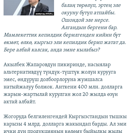
балаң төрөлүп, эртең эле
окууну бүтүп атпайбы.
Ошондой эле нерсе.
Алгандын бергени бар.
Мамлекеттик кепилдик берилгенден кийин бүт
өкмөт, өлкө, кыргыз эли кепилдик берип жатат да.
Бере албай калсак, анда эмне кылабыз?
Акылбек Жапаровдун пикиринде, насыялар
альтернативдүү түндүк-түштүк жолун курууга
эмес, өндүрүш долбоорлоруна жумшалса
натыйжалуу болмок. Анткени 400 млн. долларга
жарым-жартылай курулган жол 20 жылда өзүн
актай албайт.
Жогоруда белгиленгендей Кыргызстандын тышкы
карызы 4 млрд. долларга жакындап барды. Ал эми
ички дүң продукциянын көлөмү быйылкы жылы