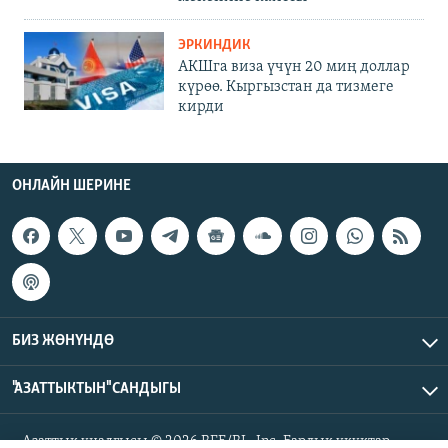
ЭРКИНДИК
АКШга виза үчүн 20 миң доллар
күрөө. Кыргызстан да тизмеге
кирди
ОНЛАЙН ШЕРИНЕ
БИЗ ЖӨНҮНДӨ
"АЗАТТЫКТЫН" САНДЫГЫ
Азаттык үналгысы © 2026 RFE/RL, Inc. Бардык укуктар