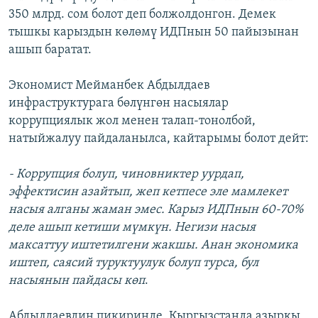
350 млрд. сом болот деп болжолдонгон. Демек
тышкы карыздын көлөмү ИДПнын 50 пайызынан
ашып баратат.
Экономист Мейманбек Абдылдаев
инфраструктурага бөлүнгөн насыялар
коррупциялык жол менен талап-тонолбой,
натыйжалуу пайдаланылса, кайтарымы болот дейт:
- Коррупция болуп, чиновниктер уурдап,
эффектисин азайтып, жеп кетпесе эле мамлекет
насыя алганы жаман эмес. Карыз ИДПнын 60-70%
деле ашып кетиши мүмкүн. Негизи насыя
максаттуу иштетилгени жакшы. Анан экономика
иштеп, саясий туруктуулук болуп турса, бул
насыянын пайдасы көп
.
Абдылдаевдин пикиринде, Кыргызстанда азыркы