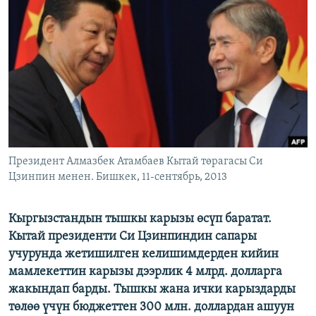
ОНЛАЙН ШЕРИНЕ
ЭЖЕ-СИҢДИЛЕР
АЗАТТЫК+
ЫҢГАЙСЫЗ СУРООЛОР
ЭЕ/АРнун бардык сайттары
Президент Алмазбек Атамбаев Кытай төрагасы Си
Цзинпин менен. Бишкек, 11-сентябрь, 2013
Кыргызстандын тышкы карызы өсүп баратат.
Кытай президенти Си Цзинпиндин сапары
учурунда жетишилген келишимдерден кийин
мамлекеттин карызы дээрлик 4 млрд. долларга
жакындап барды. Тышкы жана ички карыздарды
төлөө үчүн бюджеттен 300 млн. доллардан ашуун