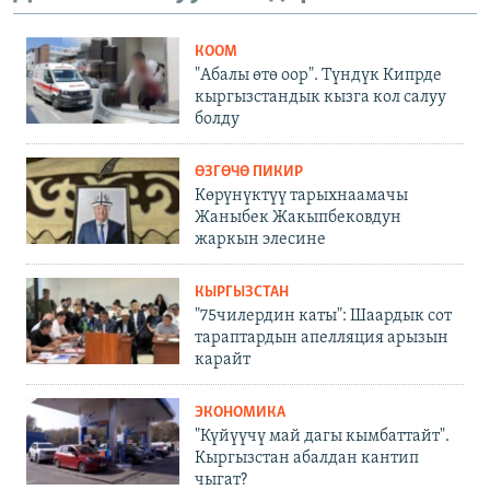
КООМ
"Абалы өтө оор". Түндүк Кипрде
кыргызстандык кызга кол салуу
болду
ӨЗГӨЧӨ ПИКИР
Көрүнүктүү тарыхнаамачы
Жаныбек Жакыпбековдун
жаркын элесине
КЫРГЫЗСТАН
"75чилердин каты": Шаардык сот
тараптардын апелляция арызын
карайт
ЭКОНОМИКА
"Күйүүчү май дагы кымбаттайт".
Кыргызстан абалдан кантип
чыгат?