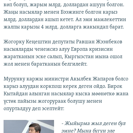
көп болуп, жарым млрд. доллардан ашуун болгон.
Жаңы насыялар менен Бээжинге болгон карыз
млрд. доллардан ашып кетет. Ал эми мамлекеттин
жалпы карызы 4 млрд. долларга жакындап барат.
Жогорку Кеңештин депутаты Равшан Жээнбеков
насыяларды ченемсиз алуу Европа кризисин
жаратканын эске салып, Кыргызстан мына ошол
жол менен баратканын белгилейт.
Мурунку каржы министри Акылбек Жапаров болсо
карыз алуудан коркпош керек деген ойдо. Бирок
Кытайдан алынган насыялар кыска мөөнөткө жана
үстөк пайызы жогорураак болушу менен
опурталдуу деп эсептейт:
- Жыйырма жыл деген бул
эмне? Мына бүгүн эле