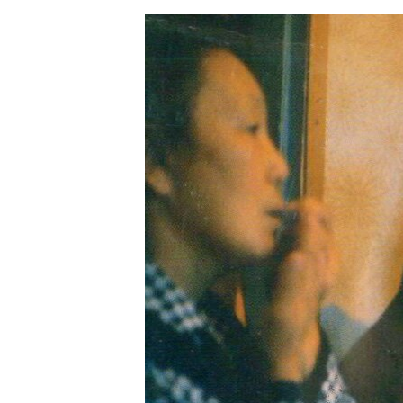
ЭЖЕ-СИҢДИЛЕР
АЗАТТЫК+
ЫҢГАЙСЫЗ СУРООЛОР