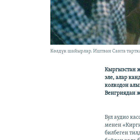
Көлдүк шайырлар. Иштван Санта тартка
Кыргызстан 
эле, алар ка
колкодон алы
Венгриядан ж
Бул аудио ка
менен «Кирги
билбеген тил