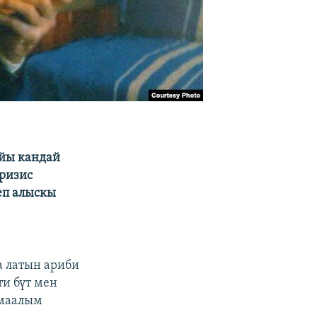
йы кандай
кризис
еп алыскы
а латын ариби
и бүт мен
ймаалым