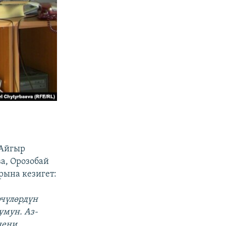
-Айгыр
а, Орозобай
рына кезигет:
рчүлөрдүн
умун. Аз-
нени