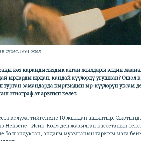
н сүрөт, 1994-жыл
жаңы көз карандысыздык алган жылдары элдин маана
ндай ырларды ырдап, кандай күүлөрдү угушкан? Ошол 
п турган замандарда кыргыздын ыр-күүлөрүн уксам д
аш этнограф ат арытып келет.
cсета колума тийгенине 10 жылдан ашыптыр. Сыртынд
з Непзене –Исик-Көл» деп жазылган касcетанын текст
де болгондуктан, андагы музыканын тарыхы мага бе