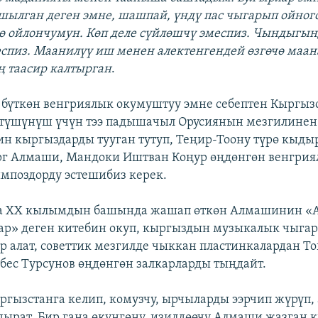
шылган деген эмне, шашпай, үндү пас чыгарып ойног
 ойлончумун. Көп деле сүйлөшчү эмеспиз. Чындыгын
спиз. Маанилүү иш менен алектенгендей өзгөчө маана
ең таасир калтырган
.
бүткөн венгриялык окумуштуу эмне себептен Кыргыз
түшүнүш үчүн тээ падышачыл Орусиянын мезгилинен
н кыргыздарды тууган тутуп, Теңир-Тоону түрө кыд
рг Алмаши, Мандоки Иштван Коңур өңдөнгөн венгри
мпоздорду эстешибиз керек.
а XX кылымдын башында жашап өткөн Алмашинин «
ар» деген китебин окуп, кыргыздын музыкалык чыг
р алат, советтик мезгилде чыккан пластинкалардан То
ебес Турсунов өңдөнгөн залкарларды тыңдайт.
гызстанга келип, комузчу, ырчыларды ээрчип жүрүп,
дырат. Бир гана өкүнгөнү, изилдөөчү Алмаши жазган 