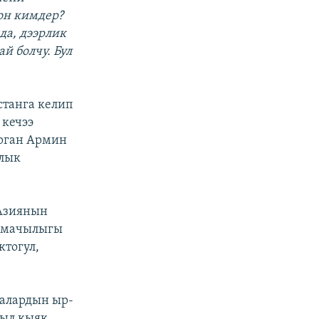
он кимдер?
да, дээрлик
й болчу. Бул
станга келип
 кечээ
ырган Армин
ялык
Азиянын
армачылыгы
ктогул,
 алардын ыр-
кыл кыяк