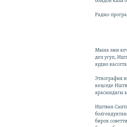
бойдон кала б
Радио-програ
Мына эми ке
деп угуп, Иш
аудио касcет
Этнография и
кеңседе Иштв
арасындагы ы
Иштван Санта
болгондуктан,
бирок советт