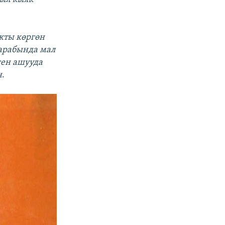
кты көргөн
арабында мал
ген ашууда
н
.