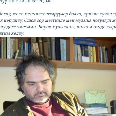
 турган кыйын кезең эле.
 болчу, жеке менчиктештирүүлөр болуп, кризис күчөп т
к көрүшчү. Ошол оор мезгилде мен музыка чогултуп ж
чү деле эмесмин. Бирок музыканы, анын ичинде кыр
гим келчү.