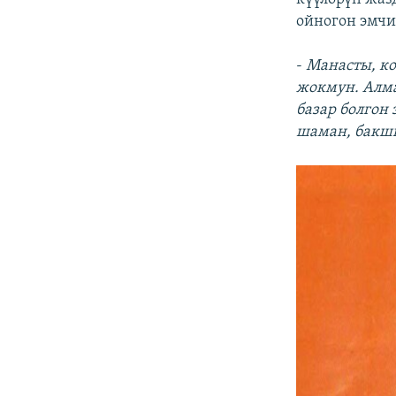
ойногон эмчи
-
Манасты, ко
жокмун. Алма
базар болгон
шаман, бакш