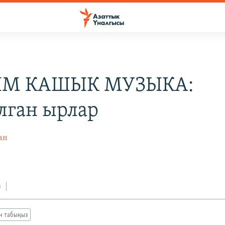
М КАШЫК МУЗЫКА:
лган ырлар
ан
з
ан табыңыз