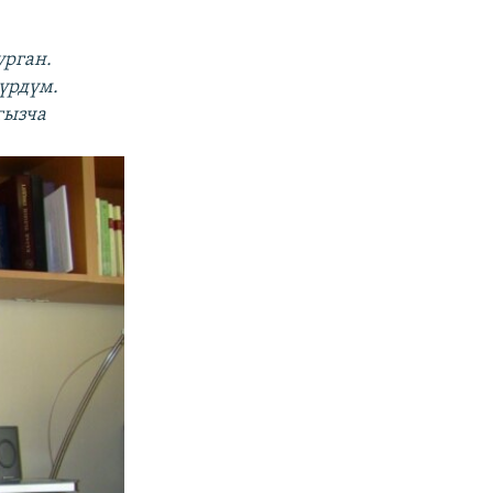
урган.
үрдүм.
гызча