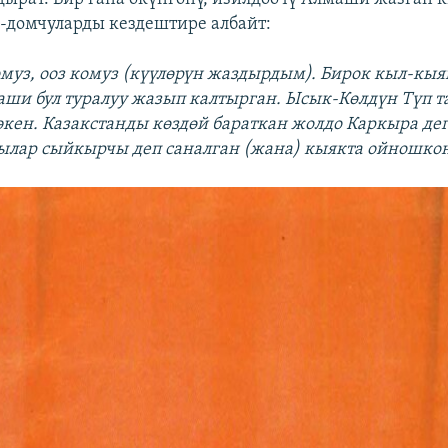
-домчуларды кездештире албайт:
муз, ооз комуз (күүлөрүн жаздырдым). Бирок кыл-кыя
ши бул туралуу жазып калтырган. Ысык-Көлдүн Түп т
 экен. Казакстанды көздөй бараткан жолдо Каркыра де
ылар сыйкырчы деп саналган (жана) кыякта ойношко