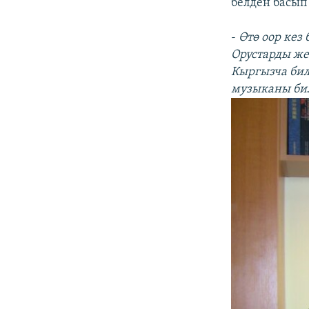
белден басып
-
Өтө оор кез
Орустарды же
Кыргызча бил
музыканы бил