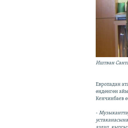
Иштван Санта
Европадан ат
өңдөнгөн айы
Кенчинбаев ө
-
Музыканттар
устаканасына
аздап, кыргы