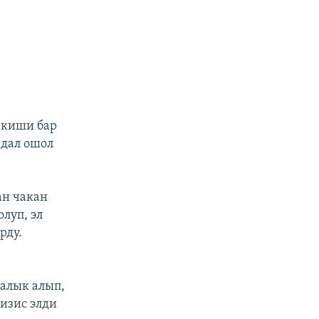
 киши бар
 дал ошол
ан чакан
луп, эл
рду.
чалык алып,
изис элди