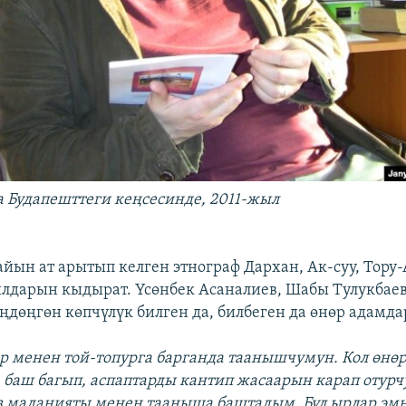
 Будапешттеги кеңсесинде, 2011-жыл
айын ат арытып келген этнограф Дархан, Ак-суу, Тору
лдарын кыдырат. Үсөнбек Асаналиев, Шабы Тулукбаев
ңдөңгөн көпчүлүк билген да, билбеген да өнөр адамда
 менен той-топурга барганда таанышчумун. Кол өнө
 баш багып, аспаптарды кантип жасаарын карап отурч
з маданияты менен тааныша баштадым. Бул ырлар эм