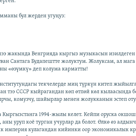
ерген.
мманы бул жерден угуңуз:
чээ жакында Венгрияда кыргыз музыкасын изилдеген
тван Сантага Будапештте жолуктум. Жолуксам, ал мага
аны «өзүмкү» деп колума карматты!
нститутундагы текчелерде миң түркүн китеп жыйылг
ан тээ СССР кыйрагандан көп өтпөй көл кылаасында бо
рчы, комузчу, шайырлар менен жолукканын эстеп оту
 Кыргызстанга 1994-жылы келет. Кейпи оруска окшош
 аны уруп коё турган учурлар да болот. Өлкө өз алдын
ик империя кулагандан кийинки оор экономикалык кр