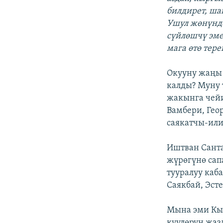
билдирет, ша
Ушул жөнүндө
сүйлөшчү эме
мага өтө тер
Окууну жаңы 
калды? Муну 
жакынга чейи
Вамбери, Гео
саякатчы-или
Иштван Сант
жүрөгүнө сап
тууралуу каба
Саякбай, Эст
Мына эми Кыр
күүлөрүн жаз