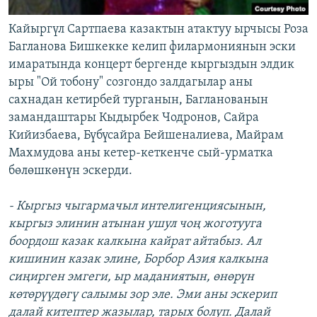
Кайыргүл Сартпаева казактын атактуу ырчысы Роза
Багланова Бишкекке келип филармониянын эски
имаратында концерт бергенде кыргыздын элдик
ыры "Ой тобону" созгондо залдагылар аны
сахнадан кетирбей турганын, Багланованын
замандаштары Кыдырбек Чодронов, Сайра
Кийизбаева, Бүбүсайра Бейшеналиева, Майрам
Махмудова аны кетер-кеткенче сый-урматка
бөлөшкөнүн эскерди.
- Кыргыз чыгармачыл интелигенциясынын,
кыргыз элинин атынан ушул чоң жоготууга
боордош казак калкына кайрат айтабыз. Ал
кишинин казак элине, Борбор Азия калкына
сиңирген эмгеги, ыр маданиятын, өнөрүн
көтөрүүдөгү салымы зор эле. Эми аны эскерип
далай китептер жазылар, тарых болуп. Далай