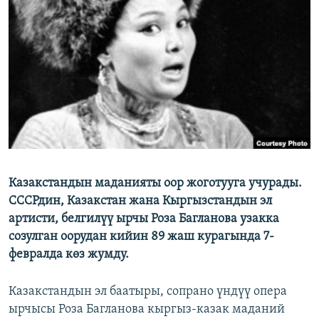
ОНЛАЙН ШЕРИНЕ
ЭЖЕ-СИҢДИЛЕР
АЗАТТЫК+
ЫҢГАЙСЫЗ СУРООЛОР
ЭЕ/АРнун бардык сайттары
Казакстандын маданияты оор жоготууга учурады.
СССРдин, Казакстан жана Кыргызстандын эл
артисти, белгилүү ырчы Роза Багланова узакка
созулган оорудан кийин 89 жаш курагында 7-
февралда көз жумду.
Казакстандын эл баатыры, сопрано үндүү опера
ырчысы Роза Багланова кыргыз-казак маданий