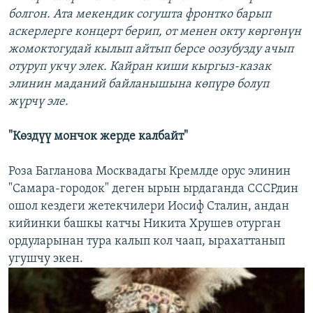
болгон. Ата мекендик согушта фронтко барып
аскерлерге концерт берип, от менен окту көргөнүн
жомоктогудай кылып айтып берсе оозубузду ачып
отуруп укчу элек. Кайран киши кыргыз-казак
элинин маданий байланышына көпүрө болуп
жүрчү эле.
"Көздүү мончок жерде калбайт"
Роза Багланова Москвадагы Кремлде орус элинин
"Самара-городок" деген ырын ырдаганда СССРдин
ошол кездеги жетекчилери Иосиф Сталин, андан
кийинки башкы катчы Никита Хрушев отурган
ордуларынан тура калып кол чаап, ырахаттанып
угушчу экен.