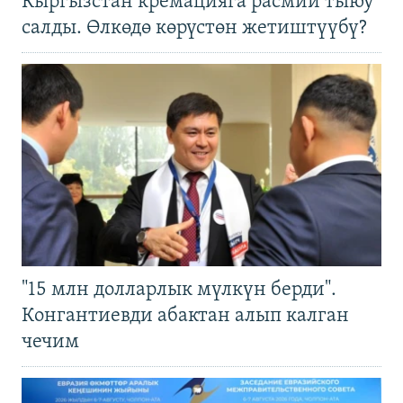
Кыргызстан кремацияга расмий тыюу
салды. Өлкөдө көрүстөн жетиштүүбү?
"15 млн долларлык мүлкүн берди".
Конгантиевди абактан алып калган
чечим