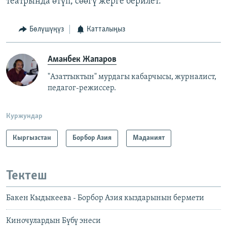
театрында өтүп, сөөгү жерге берилет.
Бөлүшүңүз
Катталыңыз
Аманбек Жапаров
"Азаттыктын" мурдагы кабарчысы, журналист,
педагог-режиссер.
Куржундар
Кыргызстан
Борбор Азия
Маданият
Тектеш
Бакен Кыдыкеева - Борбор Азия кыздарынын бермети
Киночулардын Бүбү энеси