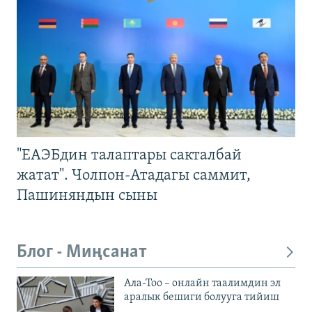
"ЕАЭБдин талаптары сакталбай
жатат". Чолпон-Атадагы саммит,
Пашиняндын сыны
Блог - Миңсанат
Ала-Тоо – онлайн таалимдин эл
аралык бешиги болууга тийиш