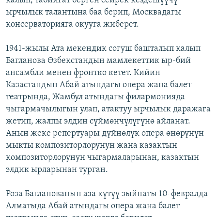
калып, табийгат берген сейрек кездешүүчү
ырчылык талантына баа берип, Москвадагы
консерваторияга окууга жиберет.
1941-жылы Ата мекендик согуш башталып калып
Багланова Өзбекстандын мамлекеттик ыр-бий
ансамбли менен фронтко кетет. Кийин
Казастандын Абай атындагы опера жана балет
театрында, Жамбул атындагы филармонияда
чыгармачылыгын улап, атактуу ырчылык даражага
жетип, жалпы элдин сүймөнчүлүгүнө айланат.
Анын жеке репертуары дүйнөлүк опера өнөрүнүн
мыкты композиторлорунун жана казактын
композиторлорунун чыгармаларынан, казактын
элдик ырларынан турган.
Роза Багланованын аза күтүү зыйнаты 10-февралда
Алматыда Абай атындагы опера жана балет