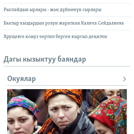
Рыспайдын ырлары - жан дүйнөнүн сырлары
Баатыр кыздардын ролун жараткан Калича Сейдалиева
Хрущевге комуз чертип берген кыргыз деңизчи
Дагы кызыктуу баяндар
Окуялар