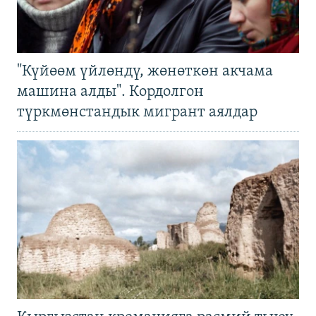
"Күйөөм үйлөндү, жөнөткөн акчама
машина алды". Кордолгон
түркмөнстандык мигрант аялдар