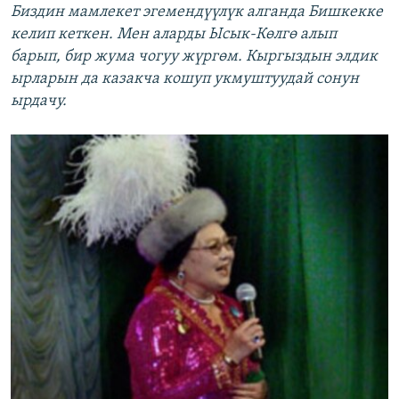
Биздин мамлекет эгемендүүлүк алганда Бишкекке
келип кеткен. Мен аларды Ысык-Көлгө алып
барып, бир жума чогуу жүргөм. Кыргыздын элдик
ырларын да казакча кошуп укмуштуудай сонун
ырдачу.