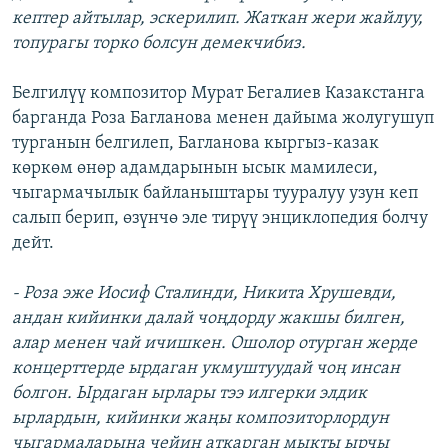
кептер айтылар, эскерилип. Жаткан жери жайлуу,
топурагы торко болсун демекчибиз.
Белгилүү композитор Мурат Бегалиев Казакстанга
барганда Роза Багланова менен дайыма жолугушуп
турганын белгилеп, Багланова кыргыз-казак
көркөм өнөр адамдарынын ысык мамилеси,
чыгармачылык байланыштары тууралуу узун кеп
салып берип, өзүнчө эле тирүү энциклопедия болчу
дейт.
- Роза эже Иосиф Сталинди, Никита Хрушевди,
андан кийинки далай чоңдорду жакшы билген,
алар менен чай ичишкен. Ошолор отурган жерде
концерттерде ырдаган укмуштуудай чоң инсан
болгон. Ырдаган ырлары тээ илгерки элдик
ырлардын, кийинки жаңы композиторлордун
чыгармаларына чейин аткарган мыкты ырчы