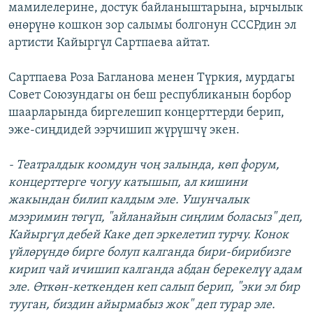
мамилелерине, достук байланыштарына, ырчылык
өнөрүнө кошкон зор салымы болгонун СССРдин эл
артисти Кайыргүл Сартпаева айтат.
Сартпаева Роза Багланова менен Түркия, мурдагы
Совет Союзундагы он беш республиканын борбор
шаарларында биргелешип концерттерди берип,
эже-сиңдидей ээрчишип жүрүшчү экен.
- Театралдык коомдун чоң залында, көп форум,
концерттерге чогуу катышып, ал кишини
жакындан билип калдым эле. Ушунчалык
мээримин төгүп, "айланайын сиңлим боласыз" деп,
Кайыргүл дебей Каке деп эркелетип турчу. Конок
үйлөрүндө бирге болуп калганда бири-бирибизге
кирип чай ичишип калганда абдан берекелүү адам
эле. Өткөн-кеткенден кеп салып берип, "эки эл бир
тууган, биздин айырмабыз жок" деп турар эле.