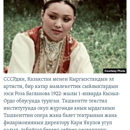
СССРдин, Казакстан менен Кыргызстандын эл
артисти, бир катар мамлекеттик сыйлыктардын
ээси Роза Багланова 1922-жылы 1-январда Кызыл-
Ордо облусунда туулган. Ташкентте текстил
институтунда окуп жүргөндө анын ырдаганын
Ташкенттин опера жана балет театрынын жана
филармониянын директору Кари Якупов угуп