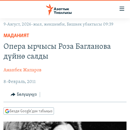
Линктер
Мазмунга
өтүңүз
9-Август, 2026-жыл, жекшемби, Бишкек убактысы 09:39
Навигацияга
ЖАҢЫЛЫКТАР
өтүңүз
МАДАНИЯТ
КЫРГЫЗСТАН
Издөөгө
Опера ырчысы Роза Багланова
салыңыз
ДҮЙНӨ
КЫРГЫЗСТАН
дүйнө салды
УКРАИНА
САЯСАТ
ДҮЙНӨ
Аманбек Жапаров
АТАЙЫН ИЛИКТӨӨ
ЭКОНОМИКА
БОРБОР АЗИЯ
8-Февраль, 2011
ТВ ПРОГРАММАЛАР
МАДАНИЯТ
ПОДКАСТ
БҮГҮН АЗАТТЫКТА
Бөлүшүңүз
ӨЗГӨЧӨ ПИКИР
ЭКСПЕРТТЕР ТАЛДАЙТ
Бизди Google'дан табыңыз
БИЗ ЖАНА ДҮЙНӨ
Русский
ДАНИСТЕ