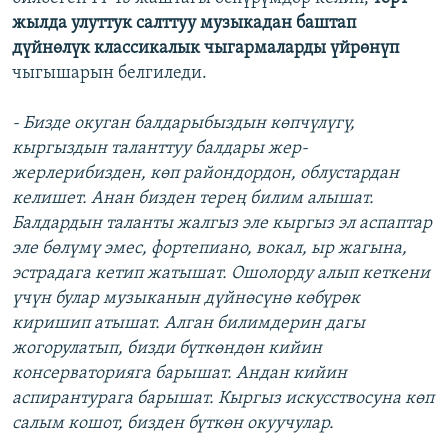
жылда улуттук салттуу музыкадан баштап
дүйнөлүк классикалык чыгармаларды үйрөнүп
чыгышарын белгиледи.
- Бизде окуган балдарыбыздын көпчүлүгү,
кыргыздын таланттуу балдары жер-
жерлерибизден, көп райондордон, облустардан
келишет. Анан бизден терең билим алышат.
Балдардын таланты жалгыз эле кыргыз эл аспаптар
эле бөлүмү эмес, фортепиано, вокал, ыр жагына,
эстрадага кетип жатышат. Ошолорду алып кеткени
үчүн булар музыканын дүйнөсүнө көбүрөк
киришип атышат. Алган билимдерин дагы
жогорулатып, бизди бүткөндөн кийин
консерваторияга барышат. Андан кийин
аспирантурага барышат. Кыргыз искусствосуна көп
салым кошот, бизден бүткөн окуучулар.