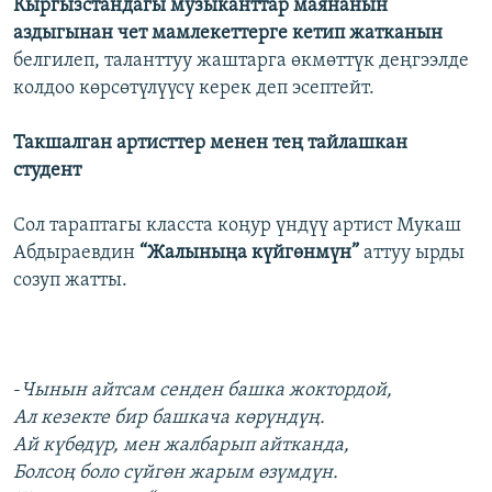
Кыргызстандагы музыканттар маянанын
аздыгынан чет мамлекеттерге кетип жатканын
белгилеп, таланттуу жаштарга өкмөттүк деңгээлде
колдоо көрсөтүлүүсү керек деп эсептейт.
Такшалган артисттер менен тең тайлашкан
студент
Сол тараптагы класста коңур үндүү артист Мукаш
Абдыраевдин
“Жалыныңа күйгөнмүн”
аттуу ырды
созуп жатты.
-
Чынын айтсам сенден башка жоктордой,
Ал кезекте бир башкача көрүндүң.
Ай күбөдүр, мен жалбарып айтканда,
Болсоң боло сүйгөн жарым өзүмдүн.