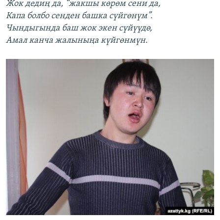
Жок дедиң да, “жакшы көрөм сени да,
Капа болбо сенден башка сүйгөнүм”.
Чындыгында баш жок экен сүйүүдө,
Амал канча жалыныңа күйгөнмүн.