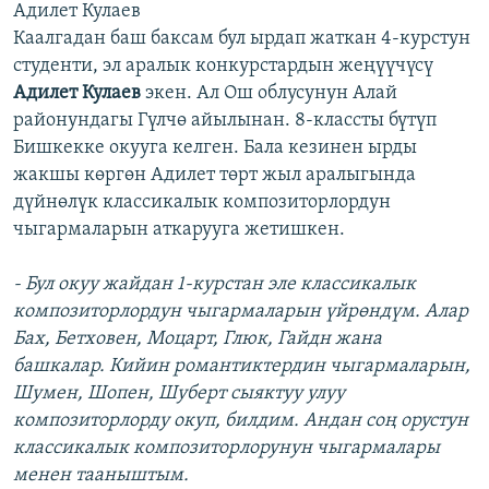
Адилет Кулаев
Каалгадан баш баксам бул ырдап жаткан 4-курстун
студенти, эл аралык конкурстардын жеңүүчүсү
Адилет Кулаев
экен. Ал Ош облусунун Алай
районундагы Гүлчө айылынан. 8-классты бүтүп
Бишкекке окууга келген. Бала кезинен ырды
жакшы көргөн Адилет төрт жыл аралыгында
дүйнөлүк классикалык композиторлордун
чыгармаларын аткарууга жетишкен.
- Бул окуу жайдан 1-курстан эле классикалык
композиторлордун чыгармаларын үйрөндүм. Алар
Бах, Бетховен, Моцарт, Глюк, Гайдн жана
башкалар. Кийин романтиктердин чыгармаларын,
Шумен, Шопен, Шуберт сыяктуу улуу
композиторлорду окуп, билдим. Андан соң орустун
классикалык композиторлорунун чыгармалары
менен тааныштым.