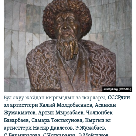
Бул окуу жайдан кыргыздын залкарлары,
СССРдин
эл артисттери Калый Молдобасанов, Асанкан
Жумакматов, Артык Мырзабаев, Чолпонбек
Базарбаев, Самара Токтакунова, Кыргыз эл
артисттери Насыр Давлесов,
Э.Жумабаев,
С.Бекмуратова, С.Чоткараева, Э.Мойдунов,