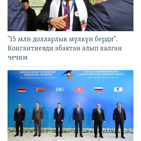
"15 млн долларлык мүлкүн берди".
Конгантиевди абактан алып калган
чечим