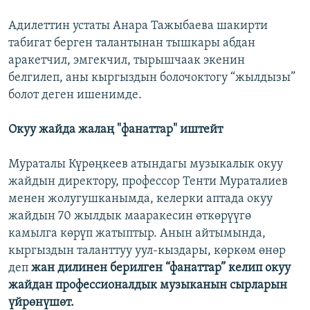
Адилеттин устаты Анара Тажыбаева шакирти
табигат берген талантынан тышкары абдан
аракетчил, эмгекчил, тырышчаак экенин
белгилеп, аны кыргыздын болочоктогу “жылдызы”
болот деген ишенимде.
Окуу жайда жалаң "фанаттар" иштейт
Мураталы Күрөңкеев атындагы музыкалык окуу
жайдын директору, профессор Тенти Мураталиев
менен жолугушканымда, келерки аптада окуу
жайдын 70 жылдык мааракесин өткөрүүгө
камылга көрүп жатыптыр. Анын айтымында,
кыргыздын таланттуу уул-кыздары, көркөм өнөр
деп
жан дилинен берилген “фанаттар” келип окуу
жайдан профессионалдык музыканын сырларын
үйрөнүшөт.