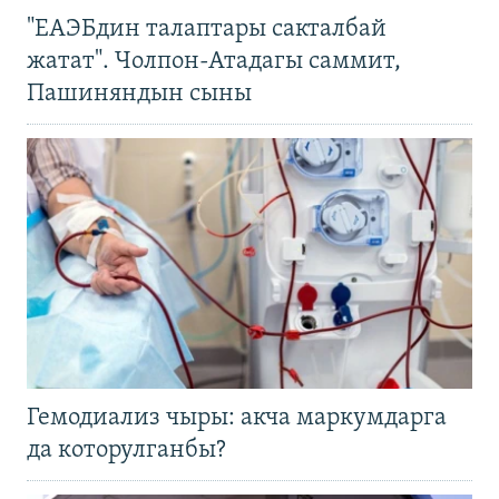
"ЕАЭБдин талаптары сакталбай
жатат". Чолпон-Атадагы саммит,
Пашиняндын сыны
Гемодиализ чыры: акча маркумдарга
да которулганбы?