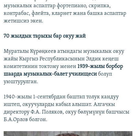
музыкалык аспаптар фортепиано, скрипка,
контрабас, флейта, кларнет жана башка аспаптар
жетишсиз экен.
70 жылдык тарыхы бар окуу жай
Мураталы Күрөңкеев атындагы музыкалык окуу
жайы Кыргыз Республикасынын Элдик кеңеш
комитетинин токтому менен
1939-жылы борбор
шаарда музыкалык-балет училищеси
болуп
уюштурулган.
1940-жылы 1-сентябрдан баштап толук кандуу
иштеп, окуучуларды кабыл алышат. Алгачкы
директору Ф.А. Поляков, окуу бөлүмүнүн башчысы
Б.А.Орлов болгон.