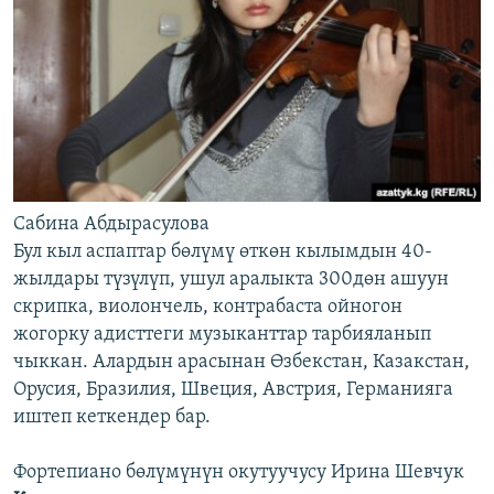
Сабина Абдырасулова
Бул кыл аспаптар бөлүмү өткөн кылымдын 40-
жылдары түзүлүп, ушул аралыкта 300дөн ашуун
скрипка, виолончель, контрабаста ойногон
жогорку адисттеги музыканттар тарбияланып
чыккан. Алардын арасынан Өзбекстан, Казакстан,
Орусия, Бразилия, Швеция, Австрия, Германияга
иштеп кеткендер бар.
Фортепиано бөлүмүнүн окутуучусу Ирина Шевчук