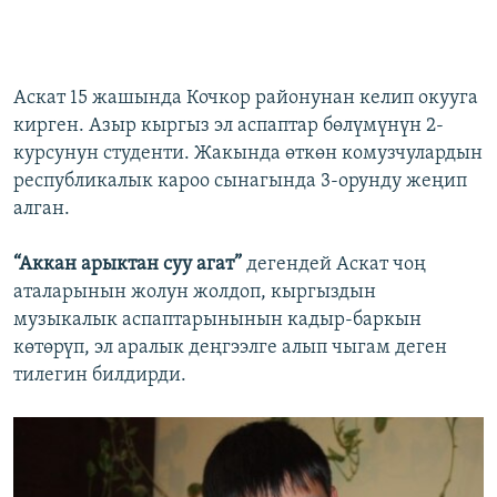
Аскат 15 жашында Кочкор районунан келип окууга
кирген. Азыр кыргыз эл аспаптар бөлүмүнүн 2-
курсунун студенти. Жакында өткөн комузчулардын
республикалык кароо сынагында 3-орунду жеңип
алган.
“Аккан арыктан суу агат”
дегендей Аскат чоң
аталарынын жолун жолдоп, кыргыздын
музыкалык аспаптарынынын кадыр-баркын
көтөрүп, эл аралык деңгээлге алып чыгам деген
тилегин билдирди.