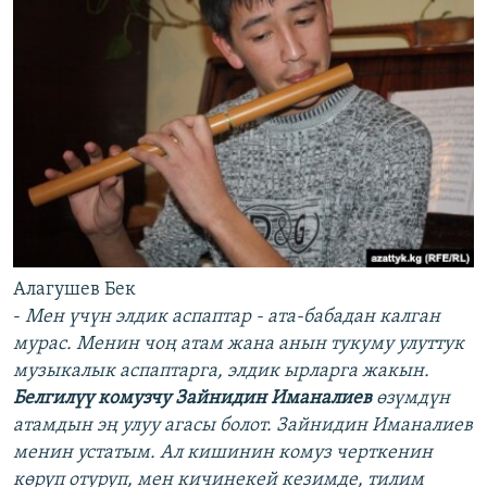
Алагушев Бек
-
Мен үчүн элдик аспаптар - ата-бабадан калган
мурас. Менин чоң атам жана анын тукуму улуттук
музыкалык аспаптарга, элдик ырларга жакын.
Белгилүү комузчу Зайнидин Иманалиев
өзүмдүн
атамдын эң улуу агасы болот. Зайнидин Иманалиев
менин устатым. Ал кишинин комуз черткенин
көрүп отуруп, мен кичинекей кезимде, тилим