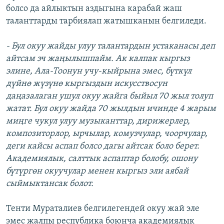
болсо да айлыктын аздыгына карабай жаш
таланттарды тарбиялап жатышканын белгиледи.
- Бул окуу жайды улуу талантардын устаканасы деп
айтсам эч жаңылышпайм. Ак калпак кыргыз
элине, Ала-Тоонун учу-кыйрына эмес, бүткүл
дүйнө жүзүнө кыргыздын искусствосун
даңазалаган ушул окуу жайга быйыл 70 жыл толуп
жатат. Бул окуу жайда 70 жылдын ичинде 4 жарым
миңге чукул улуу музыканттар, дирижерлер,
композиторлор, ырчылар, комузчулар, чоорчулар,
деги кайсы аспап болсо дагы айтсак боло берет.
Академиялык, салттык аспаптар болобу, ошону
бүтүргөн окуучулар менен кыргыз эли аябай
сыймыктансак болот.
Тенти Мураталиев белгилегендей окуу жай эле
эмес жалпы республика боюнча академиялык