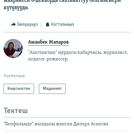
мааракеси 6-декабрда салтанаттуу белгиленери
күтүлүүдө.
Бөлүшүңүз
Катталыңыз
Аманбек Жапаров
"Азаттыктын" мурдагы кабарчысы, журналист,
педагог-режиссер.
Куржундар
Кыргызстан
Маданият
Тектеш
“Ленфильмде” жылдызы жанган Динара Асанова