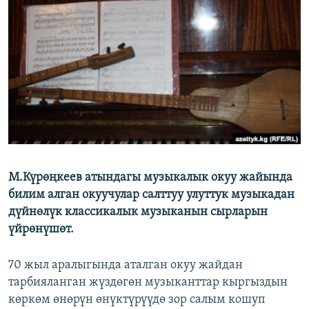
ОНЛАЙН ШЕРИНЕ
ЭЖЕ-СИҢДИЛЕР
АЗАТТЫК+
ЫҢГАЙСЫЗ СУРООЛОР
ЭЕ/АРнун бардык сайттары
М.Күрөңкеев атындагы музыкалык окуу жайында
билим алган окуучулар салттуу улуттук музыкадан
дүйнөлүк классикалык музыканын сырларын
үйрөнүшөт.
70 жыл аралыгында аталган окуу жайдан
тарбияланган жүздөгөн музыканттар кыргыздын
көркөм өнөрүн өнүктүрүүдө зор салым кошуп