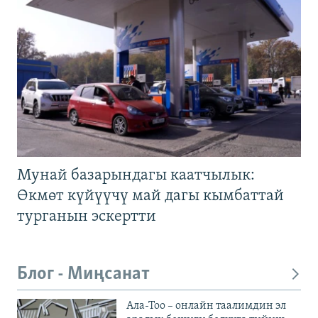
Мунай базарындагы каатчылык:
Өкмөт күйүүчү май дагы кымбаттай
турганын эскертти
Блог - Миңсанат
Ала-Тоо – онлайн таалимдин эл