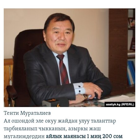
Тенти Мураталиев
Ал ошондой эле окуу жайдан улуу таланттар
тарбияланып чыкканын, азыркы жаш
мугалимдердин
айлык маянасы 1 миң 200 сом