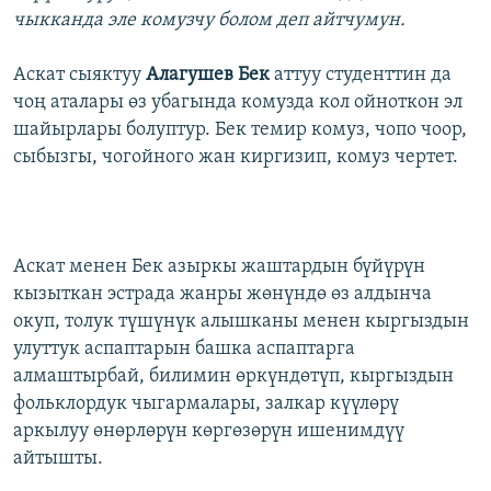
чыкканда эле комузчу болом деп айтчумун.
Аскат сыяктуу
Алагушев Бек
аттуу студенттин да
чоң аталары өз убагында комузда кол ойноткон эл
шайырлары болуптур. Бек темир комуз, чопо чоор,
сыбызгы, чогойного жан киргизип, комуз чертет.
Аскат менен Бек азыркы жаштардын бүйүрүн
кызыткан эстрада жанры жөнүндө өз алдынча
окуп, толук түшүнүк алышканы менен кыргыздын
улуттук аспаптарын башка аспаптарга
алмаштырбай, билимин өркүндөтүп, кыргыздын
фольклордук чыгармалары, залкар күүлөрү
аркылуу өнөрлөрүн көргөзөрүн ишенимдүү
айтышты.