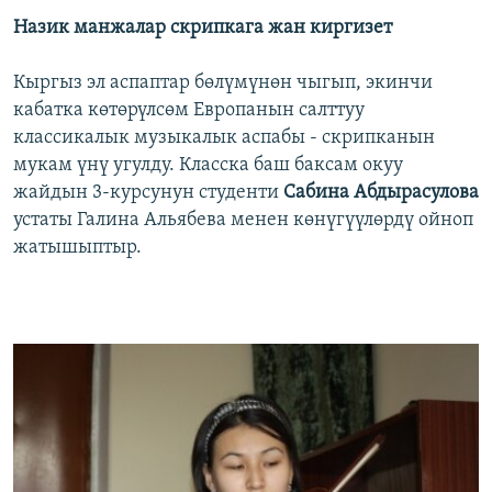
Назик манжалар скрипкага жан киргизет
Кыргыз эл аспаптар бөлүмүнөн чыгып, экинчи
кабатка көтөрүлсөм Европанын салттуу
классикалык музыкалык аспабы - скрипканын
мукам үнү угулду. Класска баш баксам окуу
жайдын 3-курсунун студенти
Сабина Абдырасулова
устаты Галина Альябева менен көнүгүүлөрдү ойноп
жатышыптыр.