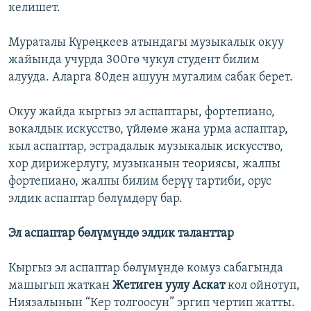
келишет.
Мураталы Күрөңкеев атындагы музыкалык окуу
жайында учурда 300гө чукул студент билим
алууда. Аларга 80ден ашуун мугалим сабак берет.
Окуу жайда кыргыз эл аспаптары, фортепиано,
вокалдык искусство, үйлөмө жана урма аспаптар,
кыл аспаптар, эстрадалык музыкалык искусство,
хор дирижерлугу, музыканын теориясы, жалпы
фортепиано, жалпы билим берүү тартиби, орус
элдик аспаптар бөлүмдөрү бар.
Эл аспаптар бөлүмүндө элдик таланттар
Кыргыз эл аспаптар бөлүмүндө комуз сабагында
машыгып жаткан
Жетиген уулу Аскат
кол ойнотуп,
Ниязалынын “Кер толгоосун” эргип чертип жатты.