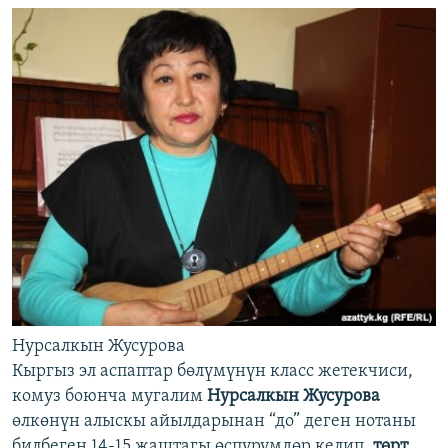
Нурсалкын Жусурова
Кыргыз эл аспаптар бөлүмүнүн класс жетекчиси,
комуз боюнча мугалим
Нурсалкын Жусурова
өлкөнүн алыскы айылдарынан “до” деген нотаны
билбеген 14-15 жаштагы өспүрүмдөр келип,
төрт