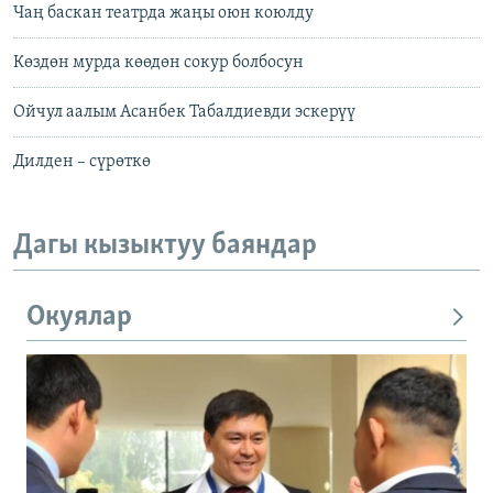
Чаң баскан театрда жаңы оюн коюлду
Көздөн мурда көөдөн сокур болбосун
Ойчул аалым Асанбек Табалдиевди эскерүү
Дилден – сүрөткө
Дагы кызыктуу баяндар
Окуялар