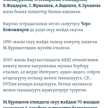
Б.Жандаров, С.Жумалиев, А.Бөдөшев, К.Эралиева
жана башка таланттар билим алышкан.
Кыргыз эстрадасынын негиз салуучусу
Чоро
Кожомжаров
да ушул окуу жайда окуган.
1990-жылы окуу жайда залкар комузчу, кыякчы
М.Күрөңкеевдин музейи ачылган.
2007-жылы Кыргызстандагы АКШ элчилигинин
көмөгү менен америкалык музыка борбору
ачылып, ал жерде Интернет, аудио-видео, сейрек
кездешүүчү ноталар менен таанышууга, СD ,
DVDни кеңири колдонууга, батыш музыкасы
менен таанышууга мүмкүнчүлүк түзүлгөн.
М.Күрөңкеев атындагы окуу жайдын 70 жылдык