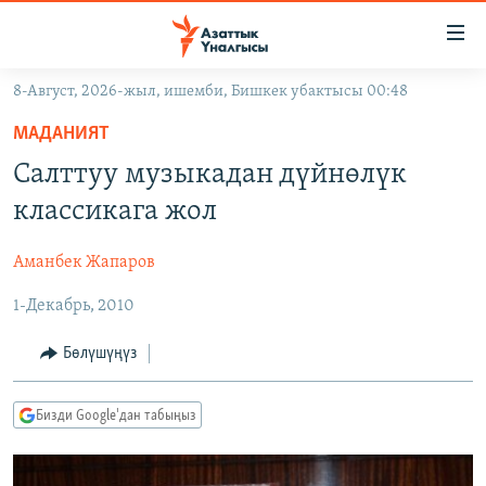
Линктер
Мазмунга
өтүңүз
8-Август, 2026-жыл, ишемби, Бишкек убактысы 00:48
Навигацияга
ЖАҢЫЛЫКТАР
өтүңүз
МАДАНИЯТ
КЫРГЫЗСТАН
Издөөгө
Салттуу музыкадан дүйнөлүк
салыңыз
ДҮЙНӨ
КЫРГЫЗСТАН
классикага жол
УКРАИНА
САЯСАТ
ДҮЙНӨ
Аманбек Жапаров
АТАЙЫН ИЛИКТӨӨ
ЭКОНОМИКА
БОРБОР АЗИЯ
1-Декабрь, 2010
ТВ ПРОГРАММАЛАР
МАДАНИЯТ
ПОДКАСТ
БҮГҮН АЗАТТЫКТА
Бөлүшүңүз
ӨЗГӨЧӨ ПИКИР
ЭКСПЕРТТЕР ТАЛДАЙТ
Бизди Google'дан табыңыз
БИЗ ЖАНА ДҮЙНӨ
Русский
ДАНИСТЕ