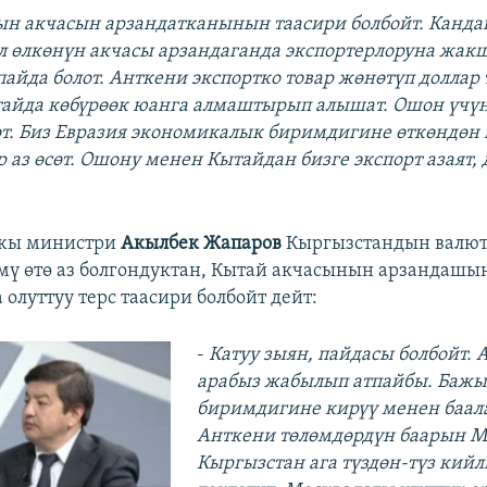
дын акчасын арзандатканынын таасири болбойт. Канда
л өлкөнүн акчасы арзандаганда экспортерлоруна жак
айда болот. Анткени экспортко товар жөнөтүп доллар 
айда көбүрөөк юанга алмаштырып алышат. Ошон үчүн
т. Биз Евразия экономикалык биримдигине өткөндөн
 аз өсөт. Ошону менен Кытайдан бизге экспорт азаят, 
жы министри
Акылбек Жапаров
Кыргызстандын валют
ү өтө аз болгондуктан, Кытай акчасынын арзандаш
олуттуу терс таасири болбойт дейт:
-
Катуу зыян, пайдасы болбойт. 
арабыз жабылып атпайбы. Бажы
биримдигине кирүү менен баала
Анткени төлөмдөрдүн баарын Мо
Кыргызстан ага түздөн-түз кий