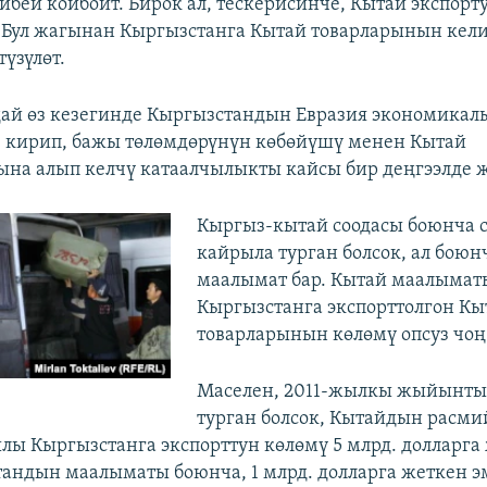
йбей койбойт. Бирок ал, тескерисинче, Кытай экспор
. Бул жагынан Кыргызстанга Кытай товарларынын ке
үзүлөт.
ай өз кезегинде Кыргызстандын Евразия экономикал
 кирип, бажы төлөмдөрүнүн көбөйүшү менен Кытай
ына алып келчү катаалчылыкты кайсы бир деңгээлде 
Кыргыз-кытай соодасы боюнча с
кайрыла турган болсок, ал боюн
маалымат бар. Кытай маалымат
Кыргызстанга экспорттолгон Кы
товарларынын көлөмү опсуз чоң
Маселен, 2011-жылкы жыйынты
турган болсок, Кытайдын расм
лы Кыргызстанга экспорттун көлөмү 5 млрд. долларга
андын маалыматы боюнча, 1 млрд. долларга жеткен э