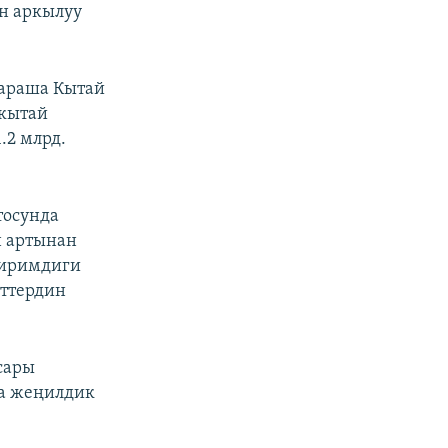
н аркылуу
жараша Кытай
-кытай
.2 млрд.
тосунда
н артынан
биримдиги
рттердин
сары
а жеңилдик