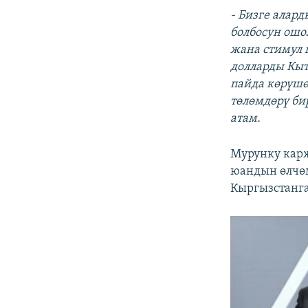
- Бизге алар
болбосун ошо
жана стимул п
долларды Кыт
пайда көрүшө
төлөмдөрү бир
атам.
Мурунку кар
юандын өлчөм
Кыргызстанга 