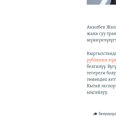
Акылбек Жапа
жана суу тра
мүмкүнчүлүг
Кыргызстанды
рублинин кү
белгилүү. Бү
тегереги бол
төмөндөп кет
Кытай экспор
ыңгайлуу.
Бөлүшүңү