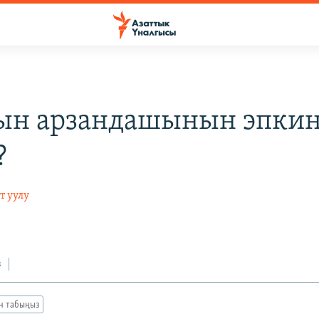
ын арзандашынын эпки
?
т уулу
з
ан табыңыз