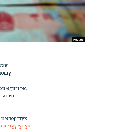
рин
төшү.
иримдигине
р, анын
ү импорттук
н кетүүсүнүн