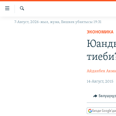
Линктер
Мазмунга
өтүңүз
Издөө
7-Август, 2026-жыл, жума, Бишкек убактысы 19:31
ЖАҢЫЛЫКТАР
Навигацияга
өтүңүз
ЭКОНОМИКА
КЫРГЫЗСТАН
Издөөгө
Юанд
ДҮЙНӨ
КЫРГЫЗСТАН
салыңыз
УКРАИНА
САЯСАТ
ДҮЙНӨ
тиеби
АТАЙЫН ИЛИКТӨӨ
ЭКОНОМИКА
БОРБОР АЗИЯ
ТВ ПРОГРАММАЛАР
МАДАНИЯТ
Айданбек Акма
ПОДКАСТ
БҮГҮН АЗАТТЫКТА
14-Август, 2015
ӨЗГӨЧӨ ПИКИР
ЭКСПЕРТТЕР ТАЛДАЙТ
Бөлүшүңү
БИЗ ЖАНА ДҮЙНӨ
ДАНИСТЕ
Бизди Google'д