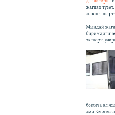
да таасири
ти
жагдай түзөт
жакшы шарт т
Мындай жагд
биримдигине
экспортчулар
боюнча ал жы
эми Кыргызст