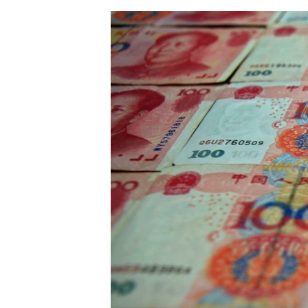
ЭЖЕ-СИҢДИЛЕР
АЗАТТЫК+
ЫҢГАЙСЫЗ СУРООЛОР