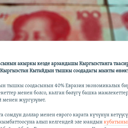
асынын акыркы кезде арзандашы Кыргызстанга тааси
?Кыргызстан Кытайдын тышкы соодадагы мыкты өнөк
ын тышкы соодасынын 40% Евразия экономикалык б
кеттер менен болсо, калган бөлүгү башка мамлекетте
 менен жүргүзүлөт.
та сомдун доллар менен еврого карата күчүнүн кетүүс
кымбаттоосуна алып келгендей эле юандын
кубатыны