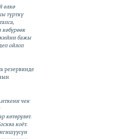
й өлкө
шы түрткү
тапса,
 көбүрөөк
 кийин бажы
деп ойлоп
а резервинде
ынын
Анткени чек
р көтөрүлөт.
сква коёт.
лигишүүсүн