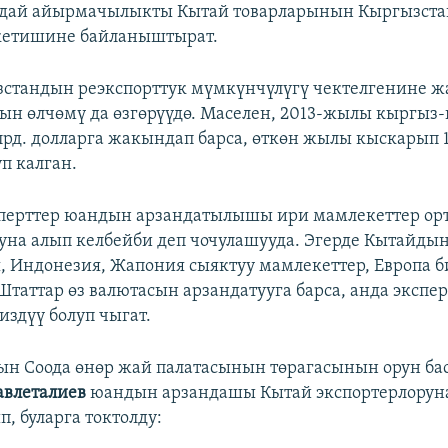
дай айырмачылыкты Кытай товарларынын Кыргызста
 кетишине байланыштырат.
стандын реэкспорттук мүмкүнчүлүгү чектелгенине 
ын өлчөмү да өзгөрүүдө. Маселен, 2013-жылы кыргыз
млрд. долларга жакындап барса, өткөн жылы кыскарып 1
п калган.
перттер юандын арзандатылышы ири мамлекеттер ор
уна алып келбейби деп чочулашууда. Эгерде Кытайды
, Индонезия, Жапония сыяктуу мамлекеттер, Европа 
таттар өз валютасын арзандатууга барса, анда экспе
издүү болуп чыгат.
н Соода өнөр жай палатасынын төрагасынын орун ба
авлеталиев
юандын арзандашы Кытай экспортерлорун
, буларга токтолду: