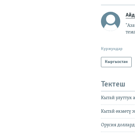
Айд
"Аз
тем
Куржундар
Кыргызстан
Тектеш
Кытай улуттук 
Кытай өкмөтү 
Орусия доллард