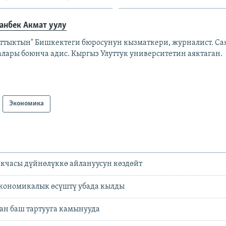
анбек Акмат уулу
аттыктын" Бишкектеги бюросунун кызматкери, журналист. Са
алары боюнча адис. Кыргыз Улуттук университетин аяктаган.
Экономика
акчасы дүйнөлүккө айлануусун көздөйт
экономикалык өсүштү убада кылды
ан баш тартууга камынууда