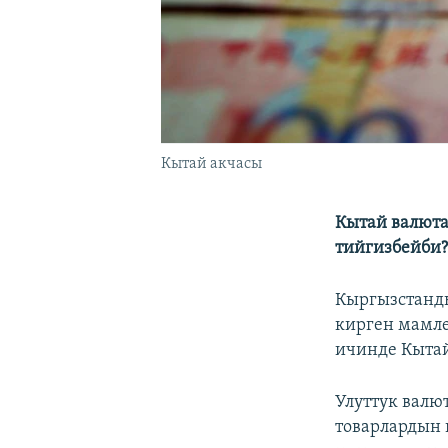
Кытай акчасы
Кытай валют
тийгизбейби
Кыргызстанд
кирген мамле
ичинде Кытай
Улуттук валю
товарлардын 