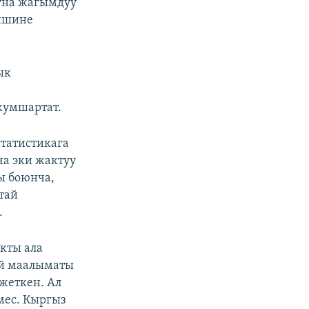
туна жагымдуу
лишине
ык
жумшартат.
татистикага
ча эки жактуу
ы боюнча,
тай
.
кты ала
ий маалыматы
 жеткен. Ал
мес. Кыргыз