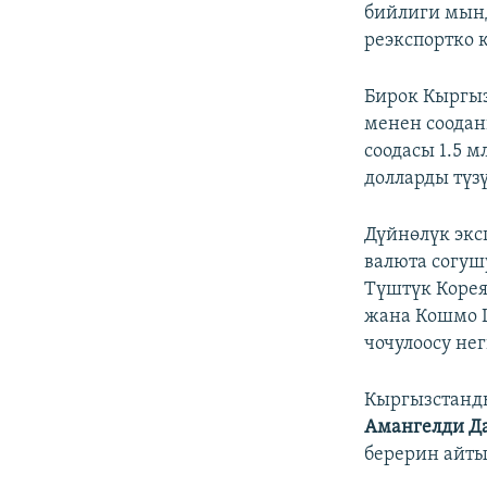
бийлиги мын
реэкспортко
Бирок Кыргыз
менен соодан
соодасы 1.5 
долларды түзү
Дүйнөлүк экс
валюта согуш
Түштүк Корея
жана Кошмо Ш
чочулоосу нег
Кыргызстанды
Амангелди Д
берерин айтып