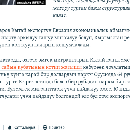
токтотуп, Москвадагы улуттук о
жогору турган бажы структура
калат.
ров Кытай экспортун Евразия экономикалык аймагы
нспорту аркылуу ташуу ыңгайлуу болуп, Кыргызстан р
үнөн кол жууп каларын кошумчалады.
ктарды, өзгөчө эмгек мигранттарын Кытай юаны эмес
н сайын кубатынын кетип жатышы
көбүрөөк чочулаты
гүнкү күнгө карай бир доллардын наркы Орусияда 64 р
уп турат. Кыргызстанда болсо бир рублдин наркы бир с
ти. Бул эмгек мигранттары үчүн пайдалуу эмес. Юан
тчулары үчүн пайдалуу болгондой эле бул орус экспорт
з
Катталыңыз
Принтер