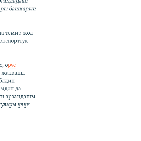
ргандардан
лары башкарып
на темир жол
еэкспорттук
, о
рус
п жатканы
ублдин
омдон да
дын арзандашы
чулары үчүн