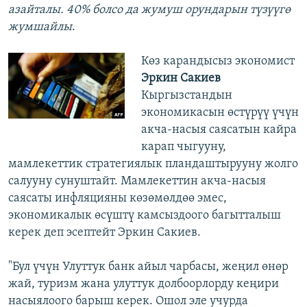
азайталы. 40% болсо да жумуш орундарын түзүүгө
жумшайлы
.
Көз карандысыз экономист
Эркин Сакиев
Кыргызстандын
экономикасын өстүрүү үчүн
акча-насыя саясатын кайра
карап чыгууну,
мамлекеттик стратегиялык пландаштырууну жолго
салууну сунуштайт. Мамлекеттин акча-насыя
саясаты инфляцияны көзөмөлдөө эмес,
экономикалык өсүштү камсыздоого багытталыш
керек деп эсептейт Эркин Сакиев.
"Бул үчүн Улуттук банк айыл чарбасы, жеңил өнөр
жай, туризм жана улуттук долбоорлорду кеңири
насыялоого барыш керек. Ошол эле учурда