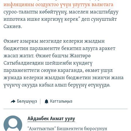
инфляцияны ооздуктоо үчүн улуттук валютага
суроо-талапты көбөйтүүнү, маселен масштабдуу
иппотека ишке киргизүү керек" деп сунуштайт
Сакиев.
Өкмөт азыркы мезгилде келерки жылдын
бюджетин парламентте бекитип алууга аракет
жасап жатат. Өкмөт башчы Жантөрө
Сатыбалдиевдин шейшемби күндөгү
парламенттеги сөзүнө караганда, өкмөт ушул
жумада келерки жылдын бюджетин экинчи жана
үчүнчү окууда кабыл алып берүүнү өтүнүүдө.
Бөлүшүңүз
Катталыңыз
Айданбек Акмат уулу
"Азаттыктын" Бишкектеги бюросунун