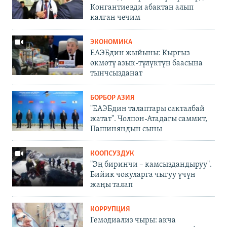
Конгантиевди абактан алып
калган чечим
ЭКОНОМИКА
ЕАЭБдин жыйыны: Кыргыз
өкмөтү азык-түлүктүн баасына
тынчсызданат
БОРБОР АЗИЯ
"ЕАЭБдин талаптары сакталбай
жатат". Чолпон-Атадагы саммит,
Пашиняндын сыны
КООПСУЗДУК
"Эң биринчи – камсыздандыруу".
Бийик чокуларга чыгуу үчүн
жаңы талап
КОРРУПЦИЯ
Гемодиализ чыры: акча