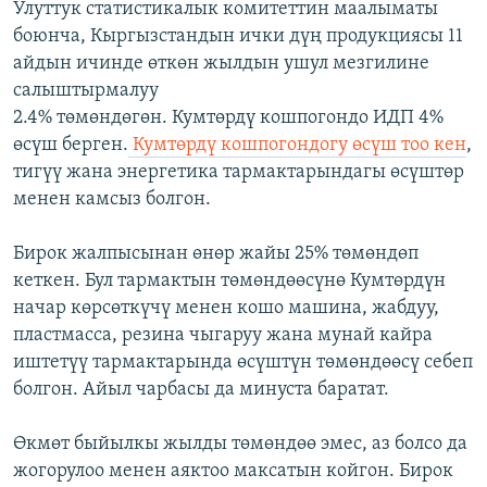
Улуттук статистикалык комитеттин маалыматы
боюнча, Кыргызстандын ички дүң продукциясы 11
айдын ичинде өткөн жылдын ушул мезгилине
салыштырмалуу
2.4% төмөндөгөн. Кумтөрдү кошпогондо ИДП 4%
өсүш берген.
Кумтөрдү кошпогондогу өсүш тоо кен
,
тигүү жана энергетика тармактарындагы өсүштөр
менен камсыз болгон.
Бирок жалпысынан өнөр жайы 25% төмөндөп
кеткен. Бул тармактын төмөндөөсүнө Кумтөрдүн
начар көрсөткүчү менен кошо машина, жабдуу,
пластмасса, резина чыгаруу жана мунай кайра
иштетүү тармактарында өсүштүн төмөндөөсү себеп
болгон. Айыл чарбасы да минуста баратат.
Өкмөт быйылкы жылды төмөндөө эмес, аз болсо да
жогорулоо менен аяктоо максатын койгон. Бирок