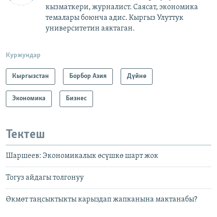
кызматкери, журналист. Саясат, экономика
темалары боюнча адис. Кыргыз Улуттук
университетин аяктаган.
Куржундар
Кыргызстан
Борбор Азия
Дүйнө
Экономика
Бизнес
Тектеш
Шаршеев: Экономикалык өсүшкө шарт жок
Тогуз айдагы толгонуу
Өкмөт таңсыктыкты карыздап жапканына мактанабы?