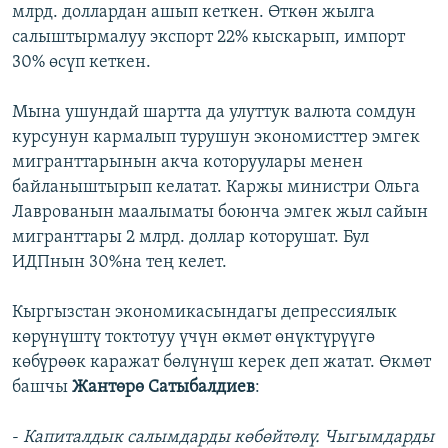
млрд. доллардан ашып кеткен. Өткөн жылга
салыштырмалуу экспорт 22% кыскарып, импорт
30% өсүп кеткен.
Мына ушундай шартта да улуттук валюта сомдун
курсунун кармалып турушун экономисттер эмгек
мигранттарынын акча которуулары менен
байланыштырып келатат. Каржы министри Ольга
Лаврованын маалыматы боюнча эмгек жыл сайын
мигранттары 2 млрд. доллар которушат. Бул
ИДПнын 30%на тең келет.
Кыргызстан экономикасындагы депрессиялык
көрүнүштү токтотуу үчүн өкмөт өнүктүрүүгө
көбүрөөк каражат бөлүнүш керек деп жатат. Өкмөт
башчы
Жантөрө Сатыбалдиев
:
-
Капиталдык салымдарды көбөйтөлү. Чыгымдарды