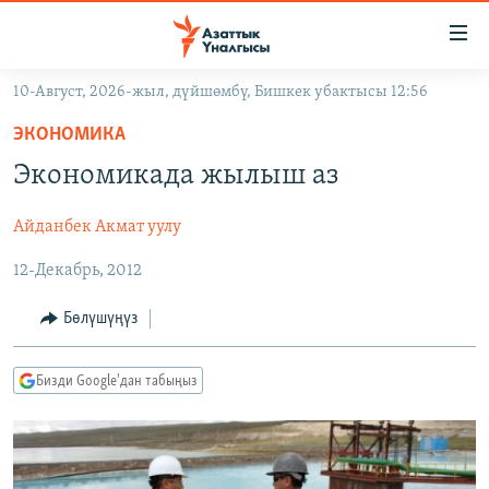
Линктер
Мазмунга
өтүңүз
10-Август, 2026-жыл, дүйшөмбү, Бишкек убактысы 12:56
Навигацияга
ЖАҢЫЛЫКТАР
өтүңүз
ЭКОНОМИКА
КЫРГЫЗСТАН
Издөөгө
Экономикада жылыш аз
салыңыз
ДҮЙНӨ
КЫРГЫЗСТАН
Айданбек Акмат уулу
УКРАИНА
САЯСАТ
ДҮЙНӨ
12-Декабрь, 2012
АТАЙЫН ИЛИКТӨӨ
ЭКОНОМИКА
БОРБОР АЗИЯ
ТВ ПРОГРАММАЛАР
МАДАНИЯТ
Бөлүшүңүз
ПОДКАСТ
БҮГҮН АЗАТТЫКТА
Бизди Google'дан табыңыз
ӨЗГӨЧӨ ПИКИР
ЭКСПЕРТТЕР ТАЛДАЙТ
БИЗ ЖАНА ДҮЙНӨ
Русский
ДАНИСТЕ