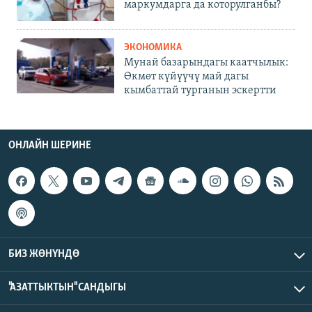
маркумдарга да которулганбы?
ЭКОНОМИКА
Мунай базарындагы каатчылык:
Өкмөт күйүүчү май дагы
кымбаттай турганын эскертти
ОНЛАЙН ШЕРИНЕ
БИЗ ЖӨНҮНДӨ
"АЗАТТЫКТЫН" САНДЫГЫ