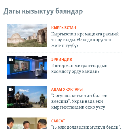
Дагы кызыктуу баяндар
КЫРГЫЗСТАН
Кыргызстан кремацияга расмий
тыюу салды. Өлкөдө көрүстөн
жетиштүүбү?
ЭРКИНДИК
Иштерман мигранттардын
коомдогу орду кандай?
АДАМ УКУКТАРЫ
"Согушка кеткенин билген
эмеспиз". Украинада эки
кыргызстандык окко учту
САЯСАТ
"15 млн долларлык мүлкүн берди".