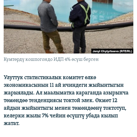
ОНЛАЙН ШЕРИНЕ
ЭЖЕ-СИҢДИЛЕР
АЗАТТЫК+
ЫҢГАЙСЫЗ СУРООЛОР
ЭЕ/АРнун бардык сайттары
Кумтөрдү кошпогондо ИДП 4% өсүш берген
Улуттук статистикалык комитет өлкө
экономикасынын 11 ай ичиндеги жыйынтыгын
жарыялады. Ал маалыматка караганда азырынча
төмөндөө тенденциясы токтой элек. Өкмөт 12
айдын жыйынтыгы менен төмөндөөнү токтотуп,
келерки жылы 7% чейин өсүштү убада кылып
жатат.