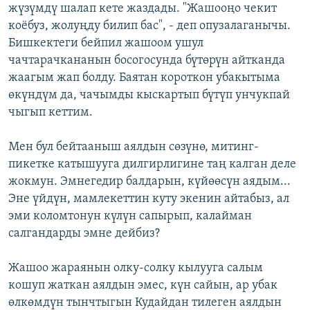
жүзүмдү шалап кете жаздады. "Жашооңо чекит
коёбуз, жолуңду билип бас", - деп опузалаганычы.
Бишкектеги бейпил жашоом ушул
чачтарачкананын босогосунда бүтөрүн айтканда
жаагым жап болду. Баятан короткон убакытыма
өкүндүм да, чачымды кыскартып бүтүп унчукпай
чыгып кеттим.
Мен бул бейтааныш аялдын сөзүнө, митинг-
пикетке катышууга дилгирлигине таң калган деле
жокмун. Эмнегедир балдарын, күйөөсүн аядым...
Эне үйдүн, мамлекеттин куту экенин айтабыз, ал
эми коломтонун күлүн сапырып, калайман
салгандарды эмне дейбиз?
Жашоо жараянын олку-солку кылууга салым
кошуп жаткан аялдын эмес, күн сайын, ар убак
өлкөмдүн тынчтыгын Кудайдан тилеген аялдын