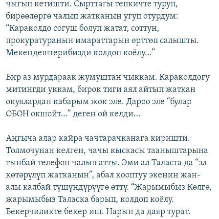
чыгып кетишти. Сырттагы тепкичте туруп,
бирөөлөргө чалып жатканын угуп отурдум:
“Караколдо согуш болуп жатат, соттун,
прокуратуранын имараттарын өрттөп салышты.
Мекендештерибизди колдоп коёлу...”
Бир аз мурдараак жумуштан чыккам. Караколдогу
митингди уккам, бирок тиги аял айтып жаткан
окуялардан кабарым жок эле. Дароо эле “булар
ОБОН окшойт...” деген ой келди...
Аңгыча алар кайра чачтарачканага киришти.
Толмочунан келген, чачы кыскасы тааныштарына
тынбай телефон чалып атты. Эми ал Таласта да “эл
көтөрүлүп жатканын”, абал кооптуу экенин жан-
алы калбай түшүндүрүүгө өттү. “Жарымыбыз Көлгө,
жарымыбыз Таласка барып, колдоп коёлу.
Бекерчиликте бекер иш. Нарын да даяр турат.