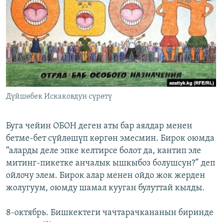
ОНЛАЙН ШЕРИНЕ
ЭЖЕ-СИҢДИЛЕР
АЗАТТЫК+
ЫҢГАЙСЫЗ СУРООЛОР
ЭЕ/АРнун бардык сайттары
Дүйшөбек Искаковдун сүрөтү
Буга чейин ОБОН деген аты бар аялдар менен
бетме-бет сүйлөшүп көргөн эмесмин. Бирок оюмда
“аларды деле эпке келтирсе болот да, кантип эле
митинг-пикетке анчалык ышкыбоз болушсун?” деп
ойлочу элем. Бирок алар менен ойдо жок жерден
жолугуум, оюмду шамал кууган булуттай кылды.
8-октябрь. Бишкектеги чачтарачкананын биринде