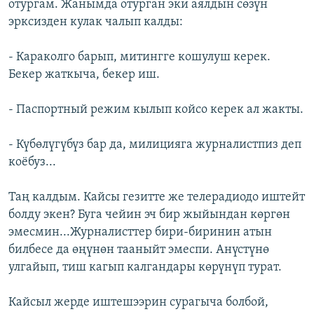
отургам. Жанымда отурган эки аялдын сөзүн
эрксизден кулак чалып калды:
- Караколго барып, митингге кошулуш керек.
Бекер жаткыча, бекер иш.
- Паспортный режим кылып койсо керек ал жакты.
- Күбөлүгүбүз бар да, милицияга журналистпиз деп
коёбуз...
Таң калдым. Кайсы гезитте же телерадиодо иштейт
болду экен? Буга чейин эч бир жыйындан көргөн
эмесмин...Журналисттер бири-биринин атын
билбесе да өңүнөн тааныйт эмеспи. Анүстүнө
улгайып, тиш кагып калгандары көрүнүп турат.
Кайсыл жерде иштешээрин сурагыча болбой,