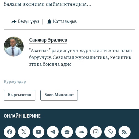
баласы экениме сыймыктандым...
Бөлүшүңүз
Катталыңыз
Санжар Эралиев
"Азаттык" радиосунун журналисти жана алып
баруучусу. Сезимтал журналистика, кесиптик
этика боюнча адис.
Куржундар
Кыргызстан
Блог-Миңсанат
ОНЛАЙН ШЕРИНЕ