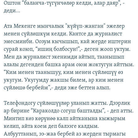
Оштон “баланча-түгүнчөлөр келди, алар даяр”, -
деди...
Ата Мекенге мынчалык "күйүп-жанган" эжелер
менен сүйлөшкүм келди. Кантсе да журналист
эмесминби. Оозум кычышып, кай жерде иштерин
сурай коюп, “ишиң болбосун!”,- деген жооп уктум.
Мен да журналист экенимди айтып, таанышып
алалы дегенден башка арам оюм жоктугун айттым.
“Ким менен таанышуу, ким менен сүйлөшүү өз
укугум. Укугумду жакшы билем, ар ким менен
сүйлөшө бербейм”,- деди эже беттен алып.
Телефондогу сүйлөшүүлөр уланып жатты. Дээрлик
ар бирине “Караколдо согуш башталды”, - деп атты.
Минтип көз көрүнөө калп айтканына кыжырым
келип, айта коем деп балээге калдым.
Албууттанып, ээ-жаа бербей аз жерден тырмагы