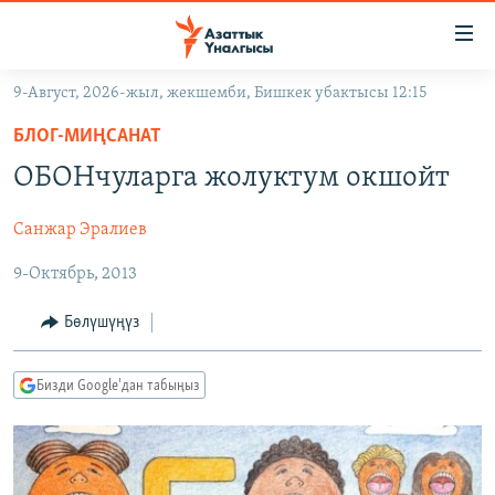
Линктер
Мазмунга
өтүңүз
9-Август, 2026-жыл, жекшемби, Бишкек убактысы 12:15
Навигацияга
ЖАҢЫЛЫКТАР
өтүңүз
БЛОГ-МИҢСАНАТ
КЫРГЫЗСТАН
Издөөгө
ОБОНчуларга жолуктум окшойт
салыңыз
ДҮЙНӨ
КЫРГЫЗСТАН
Санжар Эралиев
УКРАИНА
САЯСАТ
ДҮЙНӨ
9-Октябрь, 2013
АТАЙЫН ИЛИКТӨӨ
ЭКОНОМИКА
БОРБОР АЗИЯ
ТВ ПРОГРАММАЛАР
МАДАНИЯТ
Бөлүшүңүз
ПОДКАСТ
БҮГҮН АЗАТТЫКТА
Бизди Google'дан табыңыз
ӨЗГӨЧӨ ПИКИР
ЭКСПЕРТТЕР ТАЛДАЙТ
БИЗ ЖАНА ДҮЙНӨ
Русский
ДАНИСТЕ