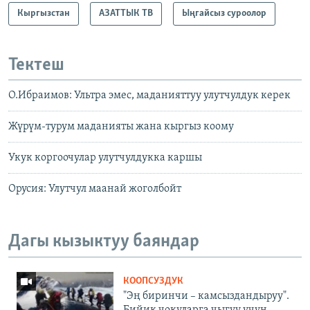
Кыргызстан
АЗАТТЫК ТВ
Ыңгайсыз суроолор
Тектеш
О.Ибраимов: Ультра эмес, маданияттуу улутчулдук керек
Жүрүм-турум маданияты жана кыргыз коому
Укук коргоочулар улутчулдукка каршы
Орусия: Улутчул маанай жоголбойт
Дагы кызыктуу баяндар
КООПСУЗДУК
"Эң биринчи – камсыздандыруу".
Бийик чокуларга чыгуу үчүн