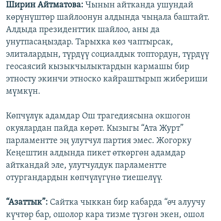
Ширин Айтматова:
Чынын айтканда ушундай
көрүнүштөр шайлоонун алдында чыңала баштайт.
Алдыда президенттик шайлоо, аны да
унутпасаңыздар. Тарыхка көз чаптырсак,
элиталардын, түрдүү социалдык топтордун, түрдүү
геосаясий кызыкчылыктардын кармашы бир
этносту экинчи этноско кайраштырып жибериши
мүмкүн.
Көпчүлүк адамдар Ош трагедиясына окшогон
окуялардан пайда көрөт. Кызыгы “Ата Журт”
парламентте эң улутчул партия эмес. Жогорку
Кеңештин алдында пикет өткөргөн адамдар
айткандай эле, улутчулдук парламентте
отургандардын көпчүлүгүнө тиешелүү.
“Азаттык”:
Сайтка чыккан бир кабарда “өч алуучу
күчтөр бар, ошолор кара тизме түзгөн экен, ошол