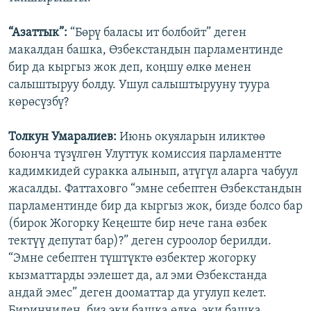
“Азаттык”:
“Бөрү баласы ит болбойт” деген
макалдан башка, Өзбекстандын парламентинде
бир да кыргыз жок деп, коңшу өлкө менен
салыштыруу болду. Ушул салыштырууну туура
көрөсүзбү?
Толкун Умаралиев:
Июнь окуяларын иликтөө
боюнча түзүлгөн Улуттук комиссия парламентте
кадимкидей суракка алынып, атүгүл аларга чабуул
жасалды. Фаттаховго “эмне себептен Өзбекстандын
парламентинде бир да кыргыз жок, бизде болсо бар
(бирок Жогорку Кеңеште бир нече гана өзбек
тектүү депутат бар)?” деген суроолор берилди.
“Эмне себептен түштүктө өзбектер жогорку
кызматтарды ээлешет да, ал эми Өзбекстанда
андай эмес” деген дооматтар да угулуп келет.
Биринчиден, биз эки башка өлкө, эки башка