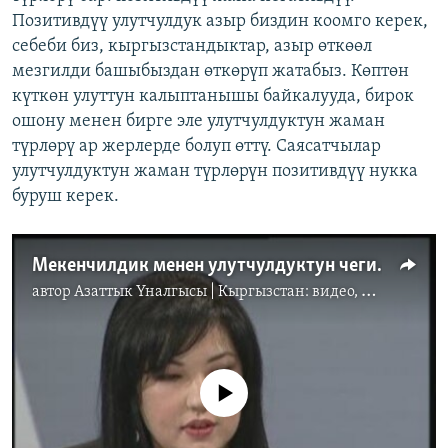
Позитивдүү улутчулдук азыр биздин коомго керек,
себеби биз, кыргызстандыктар, азыр өткөөл
мезгилди башыбыздан өткөрүп жатабыз. Көптөн
күткөн улуттун калыптанышы байкалууда, бирок
ошону менен бирге эле улутчулдуктун жаман
түрлөрү ар жерлерде болуп өттү. Саясатчылар
улутчулдуктун жаман түрлөрүн позитивдүү нукка
буруш керек.
Мекенчилдик менен улутчулдуктун чеги кайда? 2
автор
Азаттык Үналгысы | Кыргызстан: видео, фото, кабарлар
No media source currently available