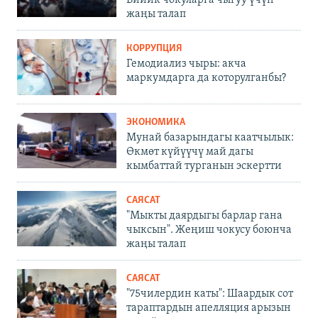
жаңы талап
КОРРУПЦИЯ
Гемодиализ чыры: акча
маркумдарга да которулганбы?
ЭКОНОМИКА
Мунай базарындагы каатчылык:
Өкмөт күйүүчү май дагы
кымбаттай турганын эскертти
САЯСАТ
"Мыкты даярдыгы барлар гана
чыксын". Жеңиш чокусу боюнча
жаңы талап
САЯСАТ
"75чилердин каты": Шаардык сот
тараптардын апелляция арызын