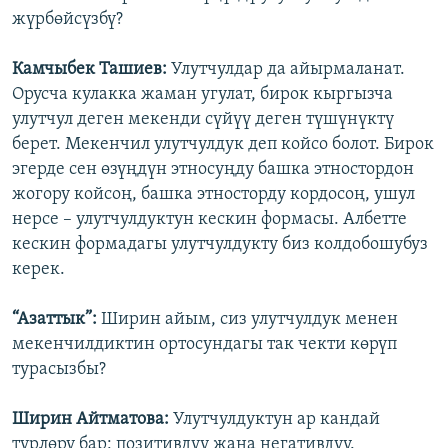
жүрбөйсүзбү?
Камчыбек Ташиев:
Улутчулдар да айырмаланат.
Орусча кулакка жаман угулат, бирок кыргызча
улутчул деген мекенди сүйүү деген түшүнүктү
берет. Мекенчил улутчулдук деп койсо болот. Бирок
эгерде сен өзүңдүн этносуңду башка этностордон
жогору койсоң, башка этносторду кордосоң, ушул
нерсе – улутчулдуктун кескин формасы. Албетте
кескин формадагы улутчулдукту биз колдобошубуз
керек.
“Азаттык”:
Ширин айым, сиз улутчулдук менен
мекенчилдиктин ортосундагы так чекти көрүп
турасызбы?
Ширин Айтматова:
Улутчулдуктун ар кандай
түрлөрү бар: позитивдүү жана негативдүү.