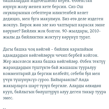
башкалардан издебешибиз керек. Өзбекстан
өзүнүн жолу менен кете берсин. Сиз Ош
окуяларынын себептери иликтенбей келет
дедиңиз, мен буга макулмун. Биз өтө деле издеген
жокпуз. Бирок жөн эле көз чаптырып карасак эмне
көрүнөт? Бийлик жок болгон. 90-жылдары, 2010-
жылы да бийликтин жоктугу көрүнүп турат.
Дагы башка чоң көйгөй – бийлик карапайым
адамдардын көйгөйлөрүн чечип бербей койгон.
Жер маселеси жана башка көйгөйлөр. Өзбек тектүү
жарандардын түштүктө бай жашашы тууралуу
комментарий да бергим келбейт, себеби бул мен
үчүн түшүнүксүз суроо. Байыраакпы? Анда
жакырларга шарт түзүп бергиле. Аларды өлкөдөн
кууп, байлыгын бөлүштүрүп алуу деген такыр туура
эмес.