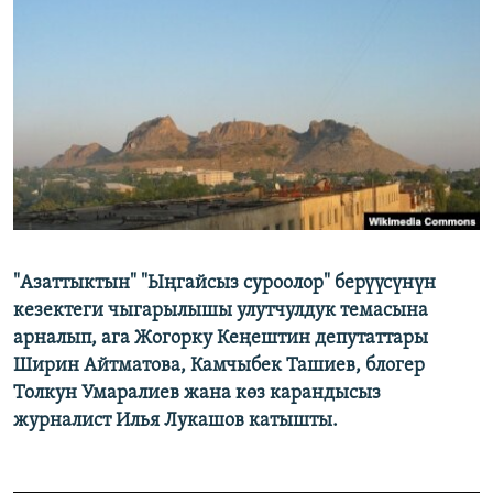
ОНЛАЙН ШЕРИНЕ
ЭЖЕ-СИҢДИЛЕР
АЗАТТЫК+
ЫҢГАЙСЫЗ СУРООЛОР
ЭЕ/АРнун бардык сайттары
"Азаттыктын" "Ыңгайсыз суроолор" берүүсүнүн
кезектеги чыгарылышы улутчулдук темасына
арналып, ага Жогорку Кеңештин депутаттары
Ширин Айтматова, Камчыбек Ташиев, блогер
Толкун Умаралиев жана көз карандысыз
журналист Илья Лукашов катышты.