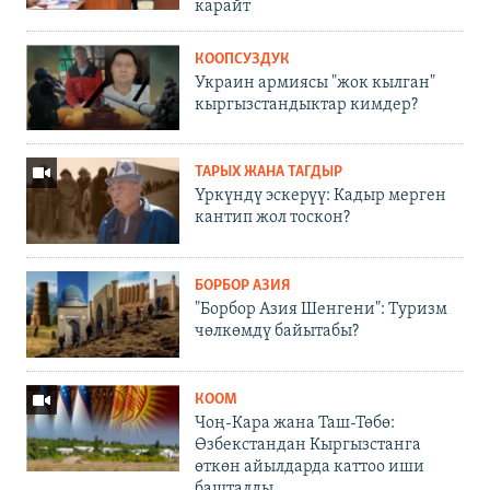
карайт
КООПСУЗДУК
Украин армиясы "жок кылган"
кыргызстандыктар кимдер?
ТАРЫХ ЖАНА ТАГДЫР
Үркүндү эскерүү: Кадыр мерген
кантип жол тоскон?
БОРБОР АЗИЯ
"Борбор Азия Шенгени": Туризм
чөлкөмдү байытабы?
КООМ
Чоң-Кара жана Таш-Төбө:
Өзбекстандан Кыргызстанга
өткөн айылдарда каттоо иши
башталды