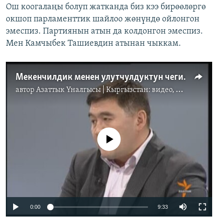
Ош коогалаңы болуп жатканда биз кээ бирөөлөргө
окшоп парламенттик шайлоо жөнүндө ойлонгон
эмеспиз. Партиянын атын да колдонгон эмеспиз.
Мен Камчыбек Ташиевдин атынан чыккам.
Мекенчилдик менен улутчулдуктун чеги кайда? 3
автор
Азаттык Үналгысы | Кыргызстан: видео, фото, кабарлар
No media source currently available
0:00
9:33