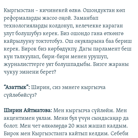
Кыргызстан – кичинекей өлкө. Ошондуктан көп
реформаларды жасоо оңой. Заманбап
технологияларды колдонуп, келечекке караган
улут болушубуз керек. Биз ошондо гана өткөнгө
кайрылууну токтотобуз. Ош окуяларына баа бериш
керек. Бирок биз көрбөдүкпү. Дагы парламент беш
күн талкуулап, бири-бири менен урушуп,
журналисттерге уят болушпадыбы. Бизге жараны
чукуу эмнени берет?
“Азаттык”:
Ширин, сиз эмнеге кыргызча
сүйлөбөйсүз?
Ширин Айтматова:
Мен кыргызча сүйлөйм. Мен
акцентимен уялам. Мени бул үчүн сындасаңар да
болот. Мен чет өлкөлөрдө 20 жыл жашап калдым.
Бирок мен Кыргызстанга кайтып келдим. Себеби