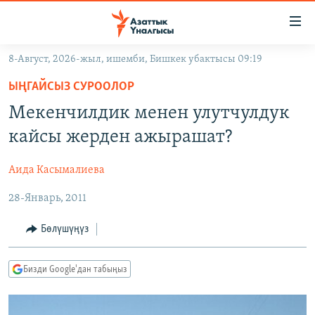
Линктер
Мазмунга
өтүңүз
8-Август, 2026-жыл, ишемби, Бишкек убактысы 09:19
Навигацияга
ЖАҢЫЛЫКТАР
өтүңүз
ЫҢГАЙСЫЗ СУРООЛОР
КЫРГЫЗСТАН
Издөөгө
Мекенчилдик менен улутчулдук
салыңыз
ДҮЙНӨ
КЫРГЫЗСТАН
кайсы жерден ажырашат?
УКРАИНА
САЯСАТ
ДҮЙНӨ
Аида Касымалиева
АТАЙЫН ИЛИКТӨӨ
ЭКОНОМИКА
БОРБОР АЗИЯ
28-Январь, 2011
ТВ ПРОГРАММАЛАР
МАДАНИЯТ
ПОДКАСТ
БҮГҮН АЗАТТЫКТА
Бөлүшүңүз
ӨЗГӨЧӨ ПИКИР
ЭКСПЕРТТЕР ТАЛДАЙТ
Бизди Google'дан табыңыз
БИЗ ЖАНА ДҮЙНӨ
Русский
ДАНИСТЕ