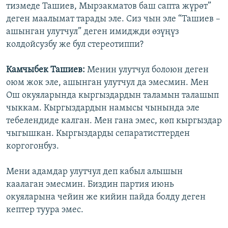
тизмеде Ташиев, Мырзакматов баш сапта жүрөт”
деген маалымат тарады эле. Сиз чын эле “Ташиев –
ашынган улутчул” деген имиджди өзүңүз
колдойсузбу же бул стереотиппи?
Камчыбек Ташиев:
Менин улутчул болоюн деген
оюм жок эле, ашынган улутчул да эмесмин. Мен
Ош окуяларында кыргыздардын таламын талашып
чыккам. Кыргыздардын намысы чынында эле
тебелендиде калган. Мен гана эмес, көп кыргыздар
чыгышкан. Кыргыздарды сепаратисттерден
коргогонбуз.
Мени адамдар улутчул деп кабыл алышын
каалаган эмесмин. Биздин партия июнь
окуяларына чейин же кийин пайда болду деген
кептер туура эмес.