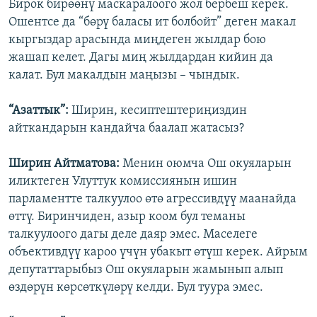
Бирок бирөөнү маскаралоого жол бербеш керек.
Ошентсе да “бөрү баласы ит болбойт” деген макал
кыргыздар арасында миңдеген жылдар бою
жашап келет. Дагы миң жылдардан кийин да
калат. Бул макалдын маңызы – чындык.
“Азаттык”:
Ширин, кесиптештериңиздин
айткандарын кандайча баалап жатасыз?
Ширин Айтматова:
Менин оюмча Ош окуяларын
иликтеген Улуттук комиссиянын ишин
парламентте талкуулоо өтө агрессивдүү маанайда
өттү. Биринчиден, азыр коом бул теманы
талкуулоого дагы деле даяр эмес. Маселеге
объективдүү кароо үчүн убакыт өтүш керек. Айрым
депутаттарыбыз Ош окуяларын жамынып алып
өздөрүн көрсөткүлөрү келди. Бул туура эмес.