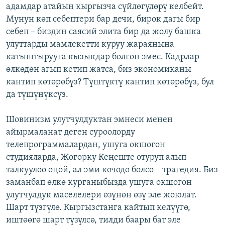
адамдар атайын кыргызча сүйлөгүлөрү келбейт.
Мунун көп себептери бар дечи, бирок дагы бир
себеп – биздин саясий элита бир да жолу башка
улуттарды мамлекетти куруу жараянына
катыштырууга кызыкдар болгон эмес. Кадрлар
өлкөдөн агып кетип жатса, биз экономиканы
кантип көтөрөбүз? Түштүктү кантип көтөрөбүз, бул
да түшүнүксүз.
Шовинизм улутчулдуктан эмнеси менен
айырмаланат деген суроолорду
телепрограммалардан, ушуга окшогон
студияларда, Жогорку Кеңеште отуруп алып
талкуулоо оңой, ал эми көчөдө болсо – трагедия. Биз
заманбап өлкө курганыбызда ушуга окшогон
улутчулдук маселелери өзүнөн өзү эле жоюлат.
Шарт түзгүлө. Кыргызстанга кайтып келүүгө,
иштөөгө шарт түзүлсө, тилди баары бат эле