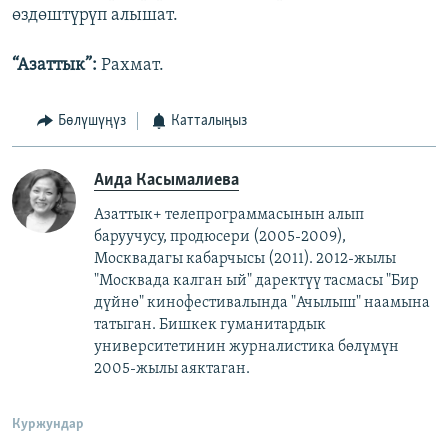
өздөштүрүп алышат.
“Азаттык”:
Рахмат.
Бөлүшүңүз
Катталыңыз
Аида Касымалиева
Азаттык+ телепрограммасынын алып
баруучусу, продюсери (2005-2009),
Москвадагы кабарчысы (2011). 2012-жылы
"Москвада калган ый" даректүү тасмасы "Бир
дүйнө" кинофестивалында "Ачылыш" наамына
татыган. Бишкек гуманитардык
университетинин журналистика бөлүмүн
2005-жылы аяктаган.
Куржундар