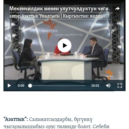
Мекенчилдик менен улутчулдуктун чеги кайда? 1
автор
Азаттык Үналгысы | Кыргызстан: видео, фото, кабарлар
No media source currently available
0:00
10:01
“Азаттык”:
Саламатсыздарбы, бүгүнкү
чыгарылышыбыз орус тилинде болот. Себеби