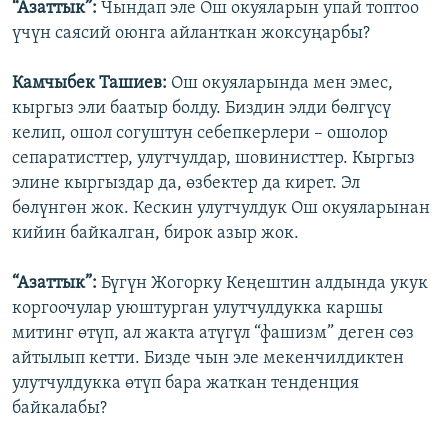
“Азаттык”:
Чындап эле Ош окуяларын упай топтоо
үчүн саясий оюнга айланткан жоксуңарбы?
Камчыбек Ташиев:
Ош окуяларында мен эмес,
кыргыз эли баатыр болду. Биздин элди бөлгүсү
келип, ошол согуштун себепкерлери – ошолор
сепаратисттер, улутчулдар, шовинисттер. Кыргыз
элине кыргыздар да, өзбектер да кирет. Эл
бөлүнгөн жок. Кескин улутчулдук Ош окуяларынан
кийин байкалган, бирок азыр жок.
“Азаттык”:
Бүгүн Жогорку Кеңештин алдында укук
коргоочулар уюштурган улутчулдукка каршы
митинг өтүп, ал жакта атүгүл “фашизм” деген сөз
айтылып кетти. Бизде чын эле мекенчилдиктен
улутчулдукка өтүп бара жаткан тенденция
байкалабы?