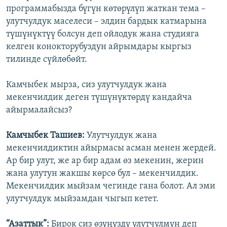
программабызда бүгүн көтөрүлүп жаткан тема –
улутчулдук маселеси – элдин бардык катмарына
түшүнүктүү болсун деп ойлодук жана студияга
келген конокторубуздун айрымдары кыргыз
тилинде сүйлөбөйт.
Камчыбек мырза, сиз улутчулдук жана
мекенчилдик деген түшүнүктөрдү кандайча
айырмалайсыз?
Камчыбек Ташиев:
Улутчулдук жана
мекенчилдиктин айырмасы асман менен жердей.
Ар бир улут, же ар бир адам өз мекенин, жерин
жана улутун жакшы көрсө бул – мекенчилдик.
Мекенчилдик мыйзам чегинде гана болот. Ал эми
улутчулдук мыйзамдан чыгып кетет.
“Азаттык”:
Бирок сиз өзүңүздү улутчулмун деп