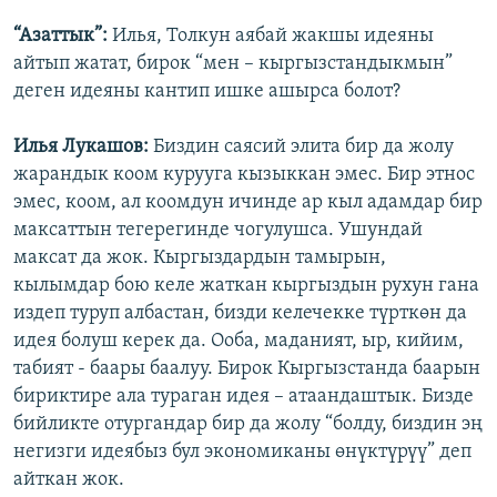
“Азаттык”:
Илья, Толкун аябай жакшы идеяны
айтып жатат, бирок “мен – кыргызстандыкмын”
деген идеяны кантип ишке ашырса болот?
Илья Лукашов:
Биздин саясий элита бир да жолу
жарандык коом курууга кызыккан эмес. Бир этнос
эмес, коом, ал коомдун ичинде ар кыл адамдар бир
максаттын тегерегинде чогулушса. Ушундай
максат да жок. Кыргыздардын тамырын,
кылымдар бою келе жаткан кыргыздын рухун гана
издеп туруп албастан, бизди келечекке түрткөн да
идея болуш керек да. Ооба, маданият, ыр, кийим,
табият - баары баалуу. Бирок Кыргызстанда баарын
бириктире ала тураган идея – атаандаштык. Бизде
бийликте отургандар бир да жолу “болду, биздин эң
негизги идеябыз бул экономиканы өнүктүрүү” деп
айткан жок.