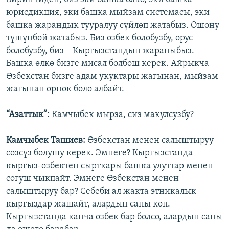
юрисдикция, эки башка мыйзам системасы, эки
башка жарандык тууралуу сүйлөп жатабыз. Ошону
түшүнбөй жатабыз. Биз өзбек болобузбу, орус
болобузбу, биз – Кыргызстандын жараныбыз.
Башка өлкө бизге мисал болбош керек. Айрыкча
Өзбекстан бизге адам укуктары жагынан, мыйзам
жагынан өрнөк боло албайт.
“Азаттык”:
Камчыбек мырза, сиз макулсузбу?
Камчыбек Ташиев:
Өзбекстан менен салыштыруу
сөзсүз болушу керек. Эмнеге? Кыргызстанда
кыргыз-өзбектен сырткары башка улуттар менен
согуш чыкпайт. Эмнеге Өзбекстан менен
салыштыруу бар? Себеби ал жакта этникалык
кыргыздар жашайт, алардын саны көп.
Кыргызстанда канча өзбек бар болсо, алардын саны