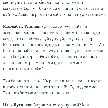
мени ушундай тарбиялашкан. Бул менин
максатым болчу – билим алып, анан Кыргызстанга
кайтуу. Азыр кыргыз тил сабагына күндө катышам.
Камчыбек Ташиев:
Бул балдар туура айтып
жатышат. Бирок паспорттон этносту алып коюудан
мурда, өз өлкөбүздү сүйүүнү үйрөнүшүбүз керек.
Кыргызстан – кыргыздардын гана мекени эмес. Ар
бир жараныбыз мекен үчүн жашоосун бергенге да
даяр болуш керек. Өнүгөбүз, паспорттон алабыз
деген идеялары мекенчилдик сезимисиз эч
нерсеге алып келбейт.
Тил боюнча айтсам. Кыргызстандагы көп этностор
кыргыз тили менен эсептешпейт. Бул туура эмес.
Тил – ар бир мамлекеттин негизи.
Илья Лукашов:
Бирок эмнеге ушундай? Көп