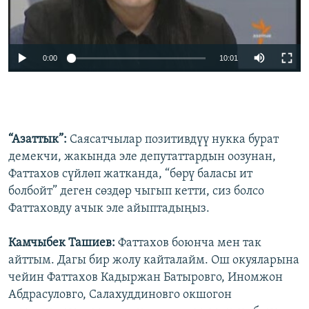
0:00
10:01
“Азаттык”:
Саясатчылар позитивдүү нукка бурат
демекчи, жакында эле депутаттардын оозунан,
Фаттахов сүйлөп жатканда, “бөрү баласы ит
болбойт” деген сөздөр чыгып кетти, сиз болсо
Фаттаховду ачык эле айыптадыңыз.
Камчыбек Ташиев:
Фаттахов боюнча мен так
айттым. Дагы бир жолу кайталайм. Ош окуяларына
чейин Фаттахов Кадыржан Батыровго, Иномжон
Абдрасуловго, Салахуддиновго окшогон