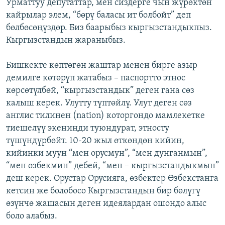
Урматтуу депутаттар, мен сиздерге чын жүрөктөн
кайрылар элем, “бөрү баласы ит болбойт” деп
бөлбөсөңүздөр. Биз баарыбыз кыргызстандыкпыз.
Кыргызстандын жараныбыз.
Бишкекте көптөгөн жаштар менен бирге азыр
демилге көтөрүп жатабыз – паспортто этнос
көрсөтүлбөй, “кыргызстандык” деген гана сөз
калыш керек. Улутту түптөйлү. Улут деген сөз
англис тилинен (nation) которгондо мамлекетке
тиешелүү экениңди туюндурат, этносту
түшүндүрбөйт. 10-20 жыл өткөндөн кийин,
кийинки муун “мен орусмун”, “мен дунганмын”,
“мен өзбекмин” дебей, “мен – кыргызстандыкмын”
деш керек. Орустар Орусияга, өзбектер Өзбекстанга
кетсин же болобосо Кыргызстандын бир бөлүгү
өзүнчө жашасын деген идеялардан ошондо алыс
боло алабыз.