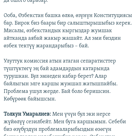
да ошого барабар.
Ооба, Өзбекстан башка өлкө, өзүнүн Конституциясы
бар. Бирок биз баары бир салыштырышыбыз керек.
Мисалы, өзбекстандык кыргыздар жумшак
айтканда аябай жакыр жашайт. Ал эми биздин
өзбек тектүү жарандарыбыз – бай.
Улуттук комиссия атын атаган сепаратисттер
түштүктөгү эң бай адамдардын катарында
турушкан. Бул эмнеден кабар берет? Алар
байлыгын элге каршы жумшап жатышпайбы.
Проблема ушул жерде. Бай боло беришсин.
Көбүрөөк байышсын.
Толкун Умаралиев:
Мен үчүн бул эки нерсе
жүйөлүү сезилбейт. Мен буга каршымын. Себеби
биз өзүбүздүн проблемаларыбыздын өзөгүн