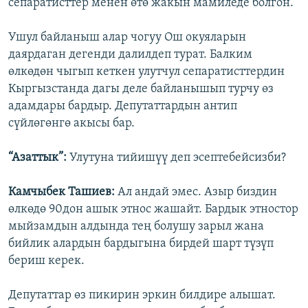
сепаратисттер менен өтө жакын мамиледе болгон.
Ушул байланыш алар чогуу Ош окуяларын
даярдаган дегенди далилдеп турат. Балким
өлкөдөн чыгып кеткен улутчул сепаратисттердин
Кыргызстанда дагы деле байланышып турчу өз
адамдары бардыр. Депутаттардын антип
сүйлөгөнгө акысы бар.
“Азаттык”:
Улутуна тийишүү деп эсептебейсизби?
Камчыбек Ташиев:
Ал андай эмес. Азыр биздин
өлкөдө 90дон ашык этнос жашайт. Бардык этностор
мыйзамдын алдында тең болушу зарыл жана
бийлик алардын бардыгына бирдей шарт түзүп
бериш керек.
Депутаттар өз пикирин эркин билдире алышат.