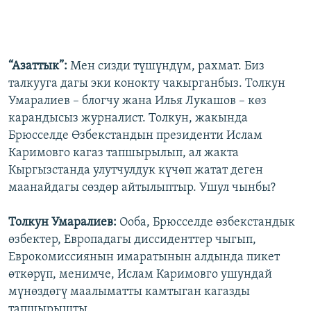
“Азаттык”:
Мен сизди түшүндүм, рахмат. Биз
талкууга дагы эки конокту чакырганбыз. Толкун
Умаралиев – блогчу жана Илья Лукашов – көз
карандысыз журналист. Толкун, жакында
Брюсселде Өзбекстандын президенти Ислам
Каримовго кагаз тапшырылып, ал жакта
Кыргызстанда улутчулдук күчөп жатат деген
маанайдагы сөздөр айтылыптыр. Ушул чынбы?
Толкун Умаралиев:
Ооба, Брюсселде өзбекстандык
өзбектер, Европадагы диссиденттер чыгып,
Еврокомиссиянын имаратынын алдында пикет
өткөрүп, менимче, Ислам Каримовго ушундай
мүнөздөгү маалыматты камтыган кагазды
тапшырышты.