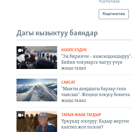
Куржундар
Кыргызстан
Дагы кызыктуу баяндар
КООПСУЗДУК
"Эң биринчи – камсыздандыруу".
Бийик чокуларга чыгуу үчүн
жаңы талап
САЯСАТ
"Мыкты даярдыгы барлар гана
чыксын". Жеңиш чокусу боюнча
жаңы талап
ТАРЫХ ЖАНА ТАГДЫР
Үркүндү эскерүү: Кадыр мерген
кантип жол тоскон?