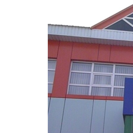
ЭЖЕ-СИҢДИЛЕР
АЗАТТЫК+
ЫҢГАЙСЫЗ СУРООЛОР