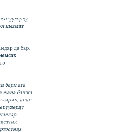
рсөтүүлөрдү
үн кызмат
ндар да бар.
рымсак
го
н бери ага
а жана башка
еткирип, анан
ерүүлөрдү
аналдар
екеттик
ортосунда