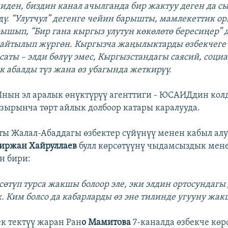
иден, биздин канал ачылганда бир жактуу деген да с
ү. “Улутчул” дегенге чейин барышты, мамлекеттик о
рышып, “Бир гана кыргыз улутун көкөлөтө бересиңер” 
 айтылып жүргөн. Кыргызча жаңылыктарды өзбекчеге 
саты – элди бөлүү эмес, Кыргызстандагы саясий, соци
 абалды түз жана өз убагында жеткирүү.
нын эл аралык өнүктүрүү агенттиги - ЮСАИДдин кол
зырынча төрт айлык долбоор катары каралууда.
ты Жалал-Абаддагы өзбектер сүйүнүү менен кабыл алу
иржан Хайруллаев
булл көрсөтүүнү чыдамсыздык мене
н бири:
сөтүп турса жакшы болоор эле, эки элдин ортосундагы
. Ким болсо да кабарларды өз эне тилинде угууну жак
ек тектүү жаран Ран
о Мамитова
7-каналда өзбекче көр