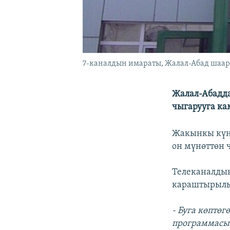
7-каналдын имараты, Жалал-Абад шаар
Жалал-Абадда
чыгарууга ка
Жакынкы күнд
он мүнөттөн 
Телеканалды
караштырылы
- Буга көптө
программасын