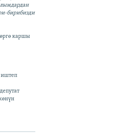
Кылымдардан
ири-бирибизди
лөргө каршы
 иштеп
депутат
лкөнүн