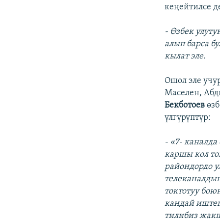
кеңейтилсе д
- Өзбек улут
алып барса б
кылат эле.
Ошол эле учу
Маселен, Абд
Бекботоев
өзб
үлгүрүптүр:
- «7- каналда
каршы кол то
райондордо у
телеканалдын
токтотуу бою
кандай иштег
тилибиз жакш