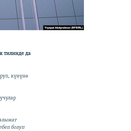
к тилинде да
руп, күнүнө
уучулар
аалымат
ебеп болуп