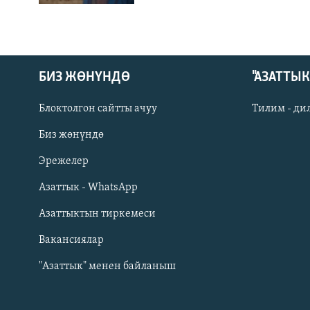
БИЗ ЖӨНҮНДӨ
"АЗАТТЫ
Блоктолгон сайтты ачуу
Тилим - ди
Биз жөнүндө
Русский
Эрежелер
Азаттык - WhatsApp
ОНЛАЙН ШЕРИНЕ
Азаттыктын тиркемеси
Вакансиялар
"Азаттык" менен байланыш
ЭЕ/АРнун бардык сайттары