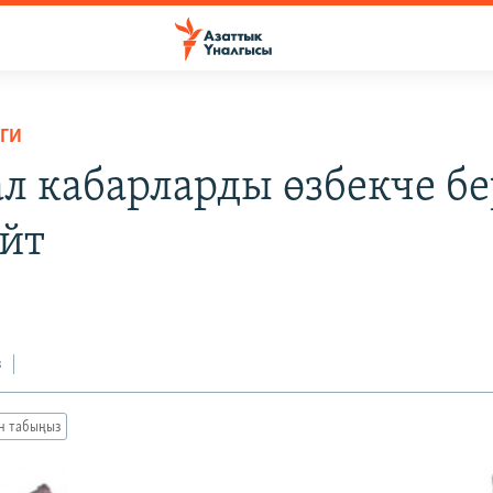
ГИ
ал кабарларды өзбекче бе
йт
з
ан табыңыз