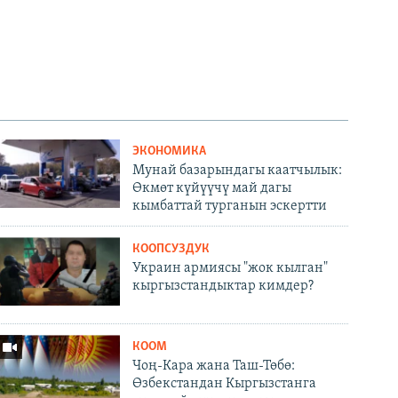
ЭКОНОМИКА
Мунай базарындагы каатчылык:
Өкмөт күйүүчү май дагы
кымбаттай турганын эскертти
КООПСУЗДУК
Украин армиясы "жок кылган"
кыргызстандыктар кимдер?
КООМ
Чоң-Кара жана Таш-Төбө:
Өзбекстандан Кыргызстанга