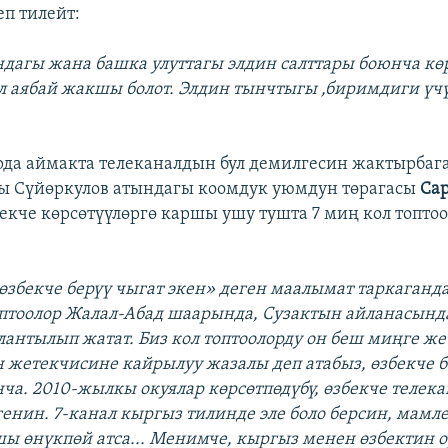
еп тилейт:
ундагы жана башка улуттагы элдин салттары боюнча кө
ул аябай жакшы болот. Элдин тынчтыгы ,биримдиги үч
рда аймакта телеканалдын бул демилгесин жактырбага
ы Сүйөркулов атындагы коомдук уюмдун төрагасы
Са
екче көрсөтүүлөргө каршы ушу тушта 7 миң кол топтоо
 өзбекче берүү чыгат экен» деген маалымат таркаганда
птоолор Жалал-Абад шаарында, Сузактын айланасынд
лантылып жатат. Биз кол топтоолорду он беш миңге ж
 жетекчисине кайрылуу жазалы деп атабыз, өзбекче б
нча. 2010-жылкы окуялар көрсөтпөдүбү, өзбекче телек
енин. 7-канал кыргыз тилинде эле боло берсин, мамл
ы өнүкпөй атса... Менимче, кыргыз менен өзбектин 