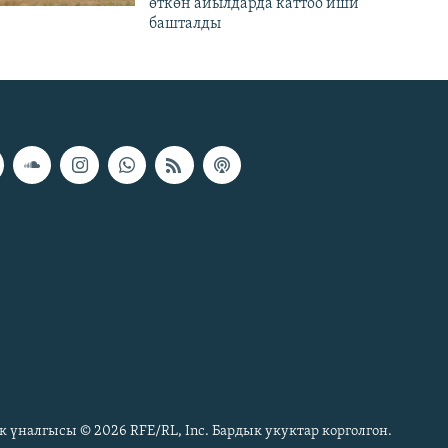
өткөн айылдарда каттоо иши
башталды
к үналгысы © 2026 RFE/RL, Inc. Бардык укуктар корголгон.