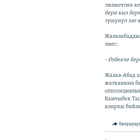
тилмечтин ке
бери кыз бер
түшүнүп эле 
Жалалабадды
эмес:
- Өзбекче бер
Жалал-Абад ш
жатканына бы
оппозициялык
Камчыбек Таш
азыркы бийли
Бөлүшүңү