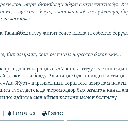
реги жок. Бири-бирибизди абдан сонун түшүнөбүз. 
ишип, куда-сөөк болуп, жакшынакай эле сүйлөшүп, б
келе жатабыз.
к
Таалайбек
аттуу жигит болсо кыскача өзбекче берүү
се, бир азыраак, беш-он пайыз көрсөтсө болот эми...
аарында көз карандысыз 7-канал аттуу телеканалдын
йыл эки жыл болду. Эл ичинде бул каналдын артында
 «Ата-Журт» партиясынын төрагасы, азыр камактагы 
иев турат деген да жоромолдор бар. Аталган канал ө
гине дайыма сын айтып келгени менен белгилүү.
з
Катталыңыз
Принтер