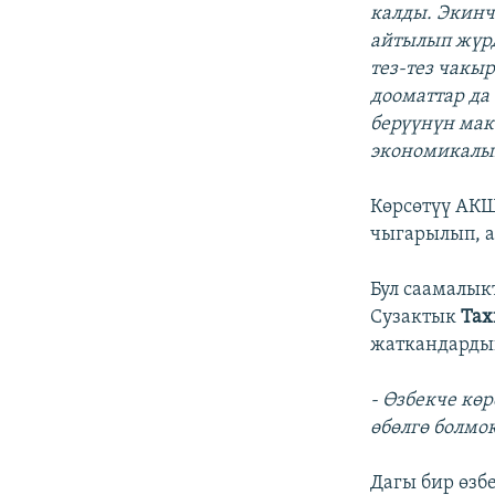
калды. Экинч
айтылып жүрд
тез-тез чакы
дооматтар да
берүүнүн мак
экономикалык
Көрсөтүү АКШ
чыгарылып, а
Бул саамалык
Сузактык
Тах
жаткандарды
- Өзбекче көр
өбөлгө болмок
Дагы бир өзб