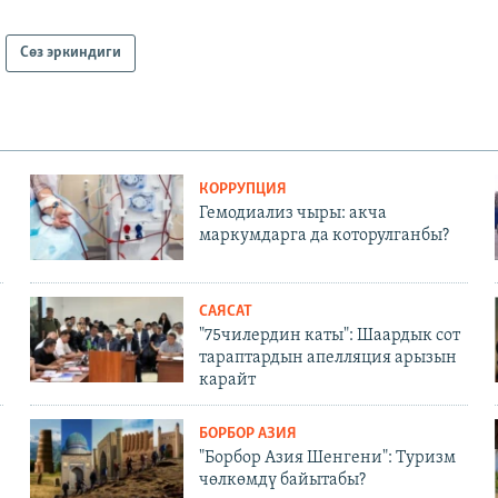
Сөз эркиндиги
КОРРУПЦИЯ
Гемодиализ чыры: акча
маркумдарга да которулганбы?
САЯСАТ
"75чилердин каты": Шаардык сот
тараптардын апелляция арызын
карайт
БОРБОР АЗИЯ
"Борбор Азия Шенгени": Туризм
чөлкөмдү байытабы?