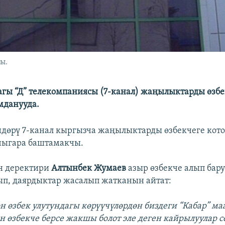
ы.
гы “Д” телекомпаниясы (7-канал) жаңылыктарды өзбе
мданууда.
өрү 7-канал кыргызча жаңылыктарды өзбекчеге кото
чыгара баштамакчы.
н деректири
Алтынбек Жумаев
азыр өзбекче алып бар
п, даярдыктар жасалып жатканын айтат:
гөн өзбек улутундагы көрүүчүлөрдөн биздеги “Кабар” м
 өзбекче берсе жакшы болот эле деген кайрылуулар с