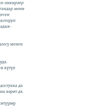
ын-пикирлер
ргандар мени
деген
которуп
алдык-
доосу менен
уда.
н күтүп
 достукка да
шы көрөт да.
сөтүүлөр