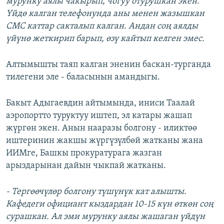
мурунку аялы чакырып, чогуу отурушкан экен.
Үйдө калган телефонунда аны менен жазышкан
СМС каттар сакталып калган. Андан соң аялды
үйүнө жеткирип барып, өзү кайтып келген эмес.
Алтымышты таяп калган эненин баскан-турганда
тилегени эле - баласынын амандыгы.
Бакыт Адыгаевдин айтымында, иниси Таалай
аэропортто туруктуу иштеп, эл катары жашап
жүргөн экен. Анын нааразы болгону - иликтөө
иштеринин жакшы жүргүзүлбөй жатканы жана
ИИМге, Башкы прокуратурага жазган
арыздарынан дайын чыкпай жатканы.
- Тергөөчүлөр болгону түшүнүк кат алышты.
Кафедеги официант кыздардан 10-15 күн өткөн соң
сурашкан. Ал эми мурунку аялы жашаган үйдүн