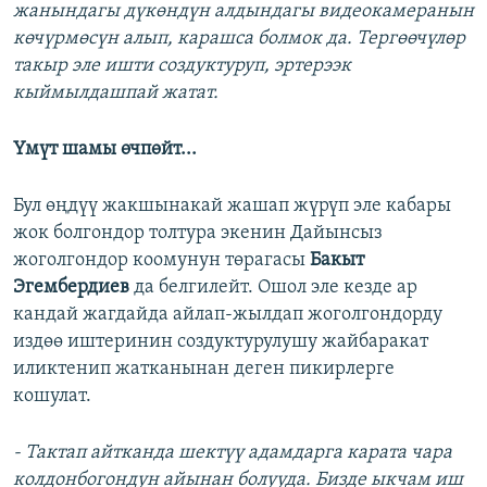
жанындагы дүкөндүн алдындагы видеокамеранын
көчүрмөсүн алып, карашса болмок да. Тергөөчүлөр
такыр эле ишти создуктуруп, эртерээк
кыймылдашпай жатат.
Үмүт шамы өчпөйт...
Бул өңдүү жакшынакай жашап жүрүп эле кабары
жок болгондор толтура экенин Дайынсыз
жоголгондор коомунун төрагасы
Бакыт
Эгембердиев
да белгилейт. Ошол эле кезде ар
кандай жагдайда айлап-жылдап жоголгондорду
издөө иштеринин создуктурулушу жайбаракат
иликтенип жатканынан деген пикирлерге
кошулат.
- Тактап айтканда шектүү адамдарга карата чара
колдонбогондун айынан болууда. Бизде ыкчам иш