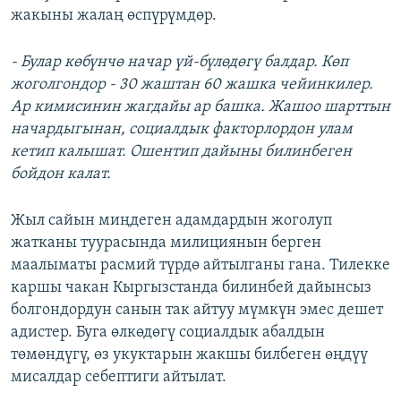
жакыны жалаң өспүрүмдөр.
- Булар көбүнчө начар үй-бүлөдөгү балдар. Көп
жоголгондор - 30 жаштан 60 жашка чейинкилер.
Ар кимисинин жагдайы ар башка. Жашоо шарттын
начардыгынан, социалдык факторлордон улам
кетип калышат. Ошентип дайыны билинбеген
бойдон калат.
Жыл сайын миңдеген адамдардын жоголуп
жатканы туурасында милициянын берген
маалыматы расмий түрдө айтылганы гана. Тилекке
каршы чакан Кыргызстанда билинбей дайынсыз
болгондордун санын так айтуу мүмкүн эмес дешет
адистер. Буга өлкөдөгү социалдык абалдын
төмөндүгү, өз укуктарын жакшы билбеген өңдүү
мисалдар себептиги айтылат.