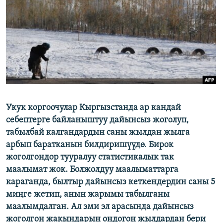
ОНЛАЙН ШЕРИНЕ
ЭЖЕ-СИҢДИЛЕР
АЗАТТЫК+
ЫҢГАЙСЫЗ СУРООЛОР
ЭЕ/АРнун бардык сайттары
Укук коргоочулар Кыргызстанда ар кандай
себептерге байланыштуу дайынсыз жоголуп,
табылбай калгандардын саны жылдан жылга
арбып баратканын билдиришүүдө. Бирок
жоголгондор тууралуу статистикалык так
маалымат жок. Болжолдуу маалыматтарга
караганда, былтыр дайынсыз кеткендердин саны 5
миңге жетип, анын жарымы табылганы
маалымдалган. Ал эми эл арасында дайынсыз
жоголгон жакындарын ондогон жылдардан бери