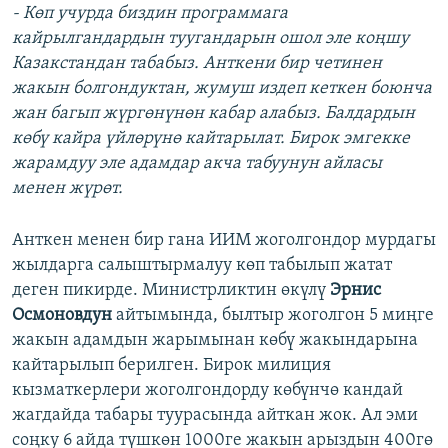
- Көп учурда биздин программага
кайрылгандардын туугандарын ошол эле коңшу
Казакстандан табабыз. Анткени бир четинен
жакын болгондуктан, жумуш издеп кеткен боюнча
жан багып жүргөнүнөн кабар алабыз. Балдардын
көбү кайра үйлөрүнө кайтарылат. Бирок эмгекке
жарамдуу эле адамдар акча табуунун айласы
менен жүрөт.
Анткен менен бир гана ИИМ жоголгондор мурдагы
жылдарга салыштырмалуу көп табылып жатат
деген пикирде. Министрликтин өкүлү
Эрнис
Осмоновдун
айтымында, былтыр жоголгон 5 миңге
жакын адамдын жарымынан көбү жакындарына
кайтарылып берилген. Бирок милиция
кызматкерлери жоголгондорду көбүнчө кандай
жагдайда табары туурасында айткан жок. Ал эми
соңку 6 айда түшкөн 1000ге жакын арыздын 400гө