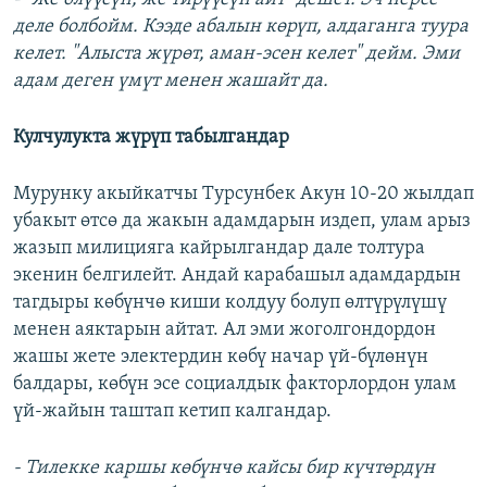
деле болбойм. Кээде абалын көрүп, алдаганга туура
келет. "Алыста жүрөт, аман-эсен келет" дейм. Эми
адам деген үмүт менен жашайт да.
Кулчулукта жүрүп табылгандар
Мурунку акыйкатчы Турсунбек Акун 10-20 жылдап
убакыт өтсө да жакын адамдарын издеп, улам арыз
жазып милицияга кайрылгандар дале толтура
экенин белгилейт. Андай карабашыл адамдардын
тагдыры көбүнчө киши колдуу болуп өлтүрүлүшү
менен аяктарын айтат. Ал эми жоголгондордон
жашы жете электердин көбү начар үй-бүлөнүн
балдары, көбүн эсе социалдык факторлордон улам
үй-жайын таштап кетип калгандар.
- Тилекке каршы көбүнчө кайсы бир күчтөрдүн