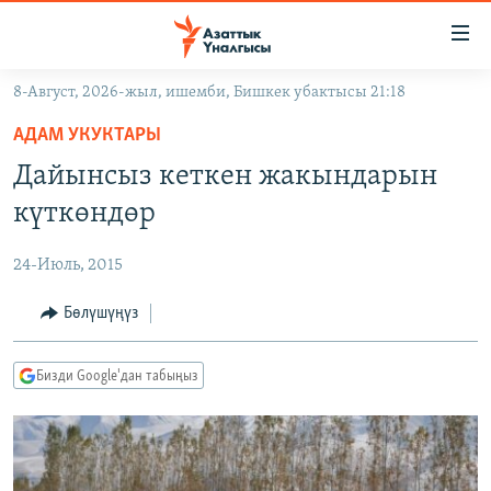
Линктер
Мазмунга
өтүңүз
8-Август, 2026-жыл, ишемби, Бишкек убактысы 21:18
Навигацияга
ЖАҢЫЛЫКТАР
өтүңүз
АДАМ УКУКТАРЫ
КЫРГЫЗСТАН
Издөөгө
Дайынсыз кеткен жакындарын
салыңыз
ДҮЙНӨ
КЫРГЫЗСТАН
күткөндөр
УКРАИНА
САЯСАТ
ДҮЙНӨ
24-Июль, 2015
АТАЙЫН ИЛИКТӨӨ
ЭКОНОМИКА
БОРБОР АЗИЯ
ТВ ПРОГРАММАЛАР
Бөлүшүңүз
МАДАНИЯТ
ПОДКАСТ
БҮГҮН АЗАТТЫКТА
Бизди Google'дан табыңыз
ӨЗГӨЧӨ ПИКИР
ЭКСПЕРТТЕР ТАЛДАЙТ
БИЗ ЖАНА ДҮЙНӨ
Русский
ДАНИСТЕ