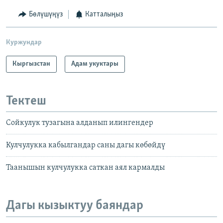
Бөлүшүңүз
Катталыңыз
Куржундар
Кыргызстан
Адам укуктары
Тектеш
Сойкулук тузагына алданып илингендер
Кулчулукка кабылгандар саны дагы көбөйдү
Таанышын кулчулукка саткан аял кармалды
Дагы кызыктуу баяндар