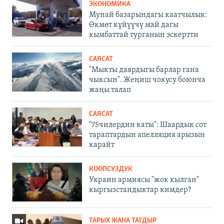
ЭКОНОМИКА
Мунай базарындагы каатчылык:
Өкмөт күйүүчү май дагы
кымбаттай турганын эскертти
САЯСАТ
"Мыкты даярдыгы барлар гана
чыксын". Жеңиш чокусу боюнча
жаңы талап
САЯСАТ
"75чилердин каты": Шаардык сот
тараптардын апелляция арызын
карайт
КООПСУЗДУК
Украин армиясы "жок кылган"
кыргызстандыктар кимдер?
ТАРЫХ ЖАНА ТАГДЫР