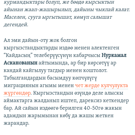
курмандыктары болуп, же бөөдө кырсыктын
айынан жаап-жашырылып, дайыны чыкпай калат.
Маселен, сууга ыргытышат, көмүп салышат
дегендей.
Ал эми дайын-оту жок болгон
кыргызстандыктарды издөө менен алектенген
“Кайдасың” телеберүүсүнүн кабарчысы
Нуркамал
Асканованын
айтымында, ар бир көрсөтүү ар
кандай кайгылуу тагдыр менен коштолот.
Табылгандардын басымдуу көпчүлүгү
миграциянын агымы менен
чет жерде кулчулукта
жүргөндөр
. Кыргызстандын өзүндө деле алыскы
аймактарга жалданып иштеп, дарексиз кеткендер
бар. Ай сайын издөөгө берилген 40-50гө жакын
адамдын жарымынан көбү да жашы жеткен
жарандар.