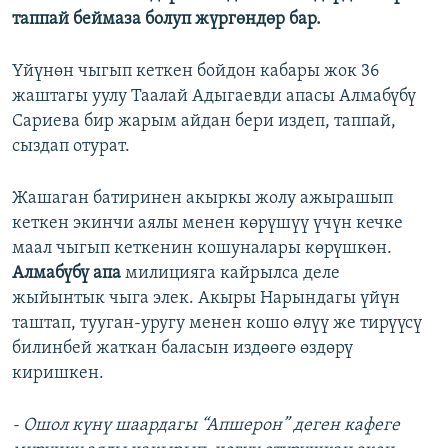
таппай беймаза болуп жүргөндөр бар.
Үйүнөн чыгып кеткен бойдон кабары жок 36
жаштагы уулу Таалай Адыгаевди апасы Алмабүбү
Сариева бир жарым айдан бери издеп, таппай,
сыздап отурат.
Жашаган батиринен акыркы жолу ажырашып
кеткен экинчи аялы менен көрүшүү үчүн кечке
маал чыгып кеткенин кошуналары көрүшкөн.
Алмабүбү апа
милицияга кайрылса деле
жыйынтык чыга элек. Акыры Нарындагы үйүн
таштап, тууган-уругу менен кошо өлүү же тирүүсү
билинбей жаткан баласын издөөгө өздөрү
киришкен.
- Ошол күнү шаардагы “Апшерон” деген кафеге