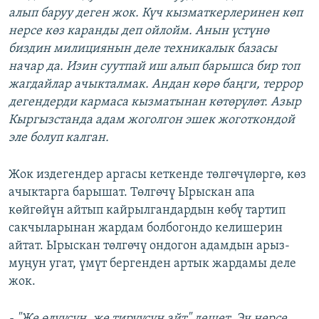
алып баруу деген жок. Күч кызматкерлеринен көп
нерсе көз каранды деп ойлойм. Анын үстүнө
биздин милициянын деле техникалык базасы
начар да. Изин суутпай иш алып барышса бир топ
жагдайлар ачыкталмак. Андан көрө баңги, террор
дегендерди кармаса кызматынан көтөрүлөт. Азыр
Кыргызстанда
адам жоголгон эшек жоготкондой
эле болуп калган.
Жок издегендер аргасы кеткенде төлгөчүлөргө, көз
ачыктарга барышат. Төлгөчү Ырыскан апа
көйгөйүн айтып кайрылгандардын көбү тартип
сакчыларынан жардам болбогондо келишерин
айтат. Ырыскан төлгөчү ондогон адамдын арыз-
муңун угат, үмүт бергенден артык жардамы деле
жок.
- "Же өлүүсүн, же тирүүсүн айт" дешет. Эч нерсе