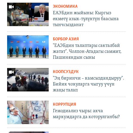
ЭКОНОМИКА
ЕАЭБдин жыйыны: Кыргыз
өкмөтү азык-түлүктүн баасына
тынчсызданат
БОРБОР АЗИЯ
"ЕАЭБдин талаптары сакталбай
жатат". Чолпон-Атадагы саммит,
Пашиняндын сыны
КООПСУЗДУК
"Эң биринчи – камсыздандыруу".
Бийик чокуларга чыгуу үчүн
жаңы талап
КОРРУПЦИЯ
Гемодиализ чыры: акча
маркумдарга да которулганбы?