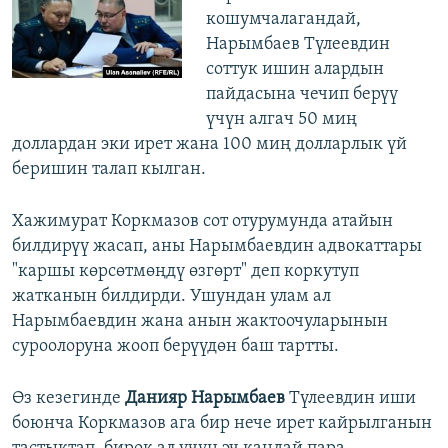
кошумчалагандай,
Нарымбаев Түлеевдин
соттук ишин алардын
пайдасына чечип берүү
үчүн алгач 50 миң
доллардан эки ирет жана 100 миң долларлык үй
беришин талап кылган.
Хажимурат Коркмазов сот отурумунда атайын
билдирүү жасап, аны Нарымбаевдин адвокаттары
"каршы көрсөтмөңдү өзгөрт" деп коркутуп
жатканын билдирди. Ушундан улам ал
Нарымбаевдин жана анын жактоочуларынын
суроолоруна жооп берүүдөн баш тартты.
Өз кезегинде
Данияр Нарымбаев
Түлеевдин иши
боюнча Коркмазов ага бир нече ирет кайрылганын