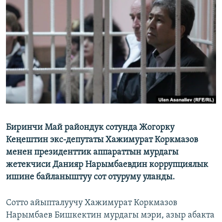
ОНЛАЙН ШЕРИНЕ
ЭЖЕ-СИҢДИЛЕР
АЗАТТЫК+
ЫҢГАЙСЫЗ СУРООЛОР
ЭЕ/АРнун бардык сайттары
Биринчи Май райондук сотунда Жогорку
Кеңештин экс-депутаты Хажимурат Коркмазов
менен президенттик аппараттын мурдагы
жетекчиси Данияр Нарымбаевдин коррупциялык
ишине байланыштуу сот отуруму уланды.
Сотто айыпталуучу Хажимурат Коркмазов
Нарымбаев Бишкектин мурдагы мэри, азыр абакта