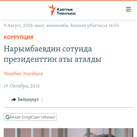
Линктер
Мазмунга
өтүңүз
9-Август, 2026-жыл, жекшемби, Бишкек убактысы 16:55
Навигацияга
ЖАҢЫЛЫКТАР
өтүңүз
КОРРУПЦИЯ
КЫРГЫЗСТАН
Издөөгө
Нарымбаевдин сотунда
салыңыз
ДҮЙНӨ
КЫРГЫЗСТАН
президенттин аты аталды
УКРАИНА
САЯСАТ
ДҮЙНӨ
Уланбек Эгизбаев
АТАЙЫН ИЛИКТӨӨ
ЭКОНОМИКА
БОРБОР АЗИЯ
19-Октябрь, 2015
ТВ ПРОГРАММАЛАР
МАДАНИЯТ
ПОДКАСТ
БҮГҮН АЗАТТЫКТА
Бөлүшүңүз
ӨЗГӨЧӨ ПИКИР
ЭКСПЕРТТЕР ТАЛДАЙТ
Бизди Google'дан табыңыз
БИЗ ЖАНА ДҮЙНӨ
Русский
ДАНИСТЕ