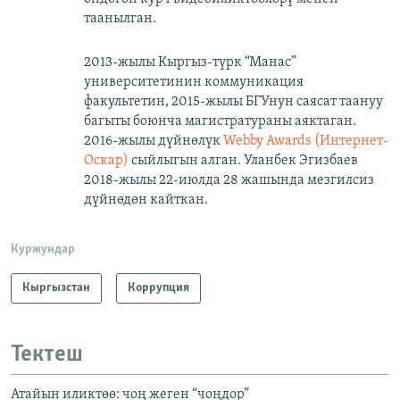
таанылган.
2013-жылы Кыргыз-түрк “Манас”
университетинин коммуникация
факультетин, 2015-жылы БГУнун саясат таануу
багыты боюнча магистратураны аяктаган.
2016-жылы дүйнөлүк
Webby Awards (Интернет-
Оскар)
сыйлыгын алган. Уланбек Эгизбаев
2018-жылы 22-июлда 28 жашында мезгилсиз
дүйнөдөн кайткан.
Куржундар
Кыргызстан
Коррупция
Тектеш
Атайын иликтөө: чоң жеген “чоңдор”