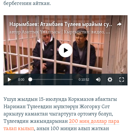
бербегенин айткан.
Нарымбаев: Атамбаев Түлеев ырайым сураса болорун айткан
автор
Азаттык Үналгысы | Кыргызстан: видео, фото, кабарлар
No media source currently available
0:00
0:10:52
Ушул жылдын 15-июлунда Коркмазов абактагы
Нариман Түлеевдин мүлктөрүн Жогорку Сот
аркылуу камактан чыгартууга ортомчу болуп,
Түлеевдин жакындарынан
200 миң доллар пара
талап кылып
, анын 100 миңин алып жаткан