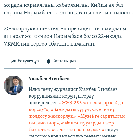
жерден кармалганы кабарланган. Кийин ал бул
параны Нарымбаев талап кылганын айтып чыккан.
Жемкорлукка шектелген президенттин мурдагы
аппарат жетекчиси Нарымбаев болсо 22-июлда
УКМКнын тергөө абагына камалган.
Бөлүшүңүз
Катталыңыз
Уланбек Эгизбаев
Иликтөөчү журналист Уланбек Эгизбаев
коррупциялык көрүнүштөрдү
ашкерелеген
«ЖЭБ: 386 млн. доллар кайда
короду?», «Бажыдагы уурулук», «Темир
жолдогу жемкорлук», «Музейге сарпталган
миллиондор», «Мансаптуулардын жер
бизнеси», «Саясатташкан мумия»
өңдүү
ондогон курч видеоиликтөөлөрү менен