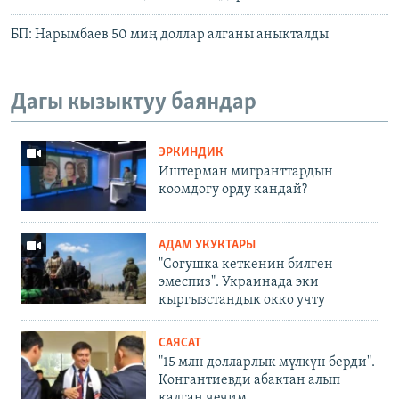
БП: Нарымбаев 50 миң доллар алганы аныкталды
Дагы кызыктуу баяндар
ЭРКИНДИК
Иштерман мигранттардын
коомдогу орду кандай?
АДАМ УКУКТАРЫ
"Согушка кеткенин билген
эмеспиз". Украинада эки
кыргызстандык окко учту
САЯСАТ
"15 млн долларлык мүлкүн берди".
Конгантиевди абактан алып
калган чечим