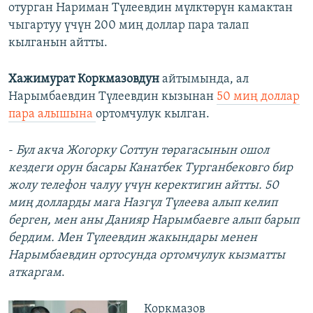
отурган Нариман Түлеевдин мүлктөрүн камактан
чыгартуу үчүн 200 миң доллар пара талап
кылганын айтты.
Хажимурат Коркмазовдун
айтымында, ал
Нарымбаевдин Түлеевдин кызынан
50 миң доллар
пара алышына
ортомчулук кылган.
-
Бул акча Жогорку Соттун төрагасынын ошол
кездеги орун басары Канатбек Турганбековго бир
жолу телефон чалуу үчүн керектигин айтты. 50
миң долларды мага Назгүл Түлеева алып келип
берген, мен аны Данияр Нарымбаевге алып барып
бердим. Мен Түлеевдин жакындары менен
Нарымбаевдин ортосунда ортомчулук кызматты
аткаргам
.
Коркмазов