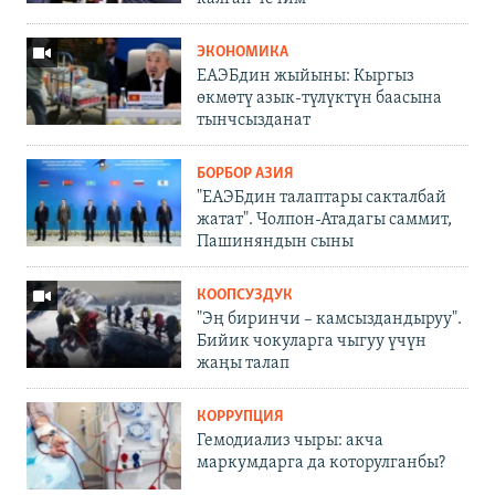
ЭКОНОМИКА
ЕАЭБдин жыйыны: Кыргыз
өкмөтү азык-түлүктүн баасына
тынчсызданат
БОРБОР АЗИЯ
"ЕАЭБдин талаптары сакталбай
жатат". Чолпон-Атадагы саммит,
Пашиняндын сыны
КООПСУЗДУК
"Эң биринчи – камсыздандыруу".
Бийик чокуларга чыгуу үчүн
жаңы талап
КОРРУПЦИЯ
Гемодиализ чыры: акча
маркумдарга да которулганбы?