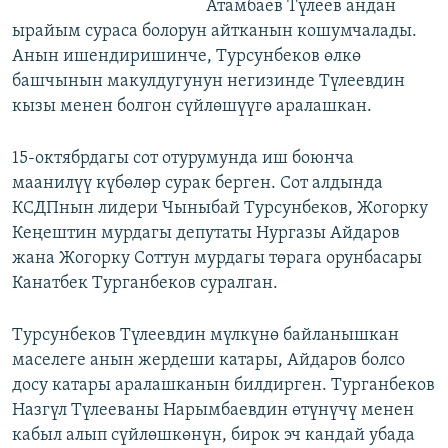
Атамбаев Түлеев андан
ырайым сураса болорун айтканын кошумчалады.
Анын ишендиришинче, Турсунбеков өлкө
башчынын макулдугунун негизинде Түлеевдин
кызы менен болгон сүйлөшүүгө аралашкан.
15-октябрдагы сот отурумунда иш боюнча
маанилүү күбөлөр сурак берген. Сот алдында
КСДПнын лидери Чыныбай Турсунбеков, Жогорку
Кеңештин мурдагы депутаты Нургазы Айдаров
жана Жогорку Соттун мурдагы төрага орунбасары
Канатбек Турганбеков суралган.
Турсунбеков Түлеевдин мүлкүнө байланышкан
маселеге анын жердеши катары, Айдаров болсо
досу катары аралашканын билдирген. Турганбеков
Назгүл Түлееваны Нарымбаевдин өтүнүчү менен
кабыл алып сүйлөшкөнүн, бирок эч кандай убада