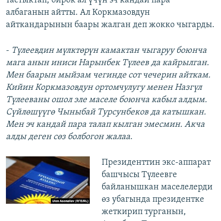
тастыктап, бирок ал үчүн эч кандай пара
албаганын айтты. Ал Коркмазовдун
айткандарынын баары жалган деп жокко чыгарды.
-
Түлеевдин мүлктөрүн камактан чыгаруу боюнча
мага анын иниси Нарынбек Түлеев да кайрылган.
Мен баарын мыйзам чегинде сот чечерин айткам.
Кийин Коркмазовдун ортомчулугу менен Назгүл
Түлееваны ошол эле маселе боюнча кабыл алдым.
Сүйлөшүүгө Чыныбай Турсунбеков да катышкан.
Мен эч кандай пара талап кылган эмесмин. Акча
алды деген сөз болбогон жалаа
.
Президенттин экс-аппарат
башчысы Түлеевге
байланышкан маселелерди
өз убагында президентке
жеткирип турганын,