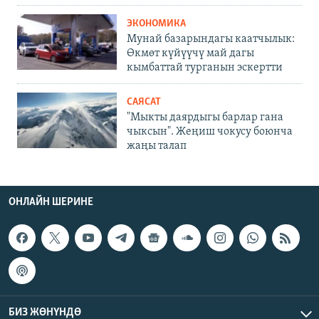
ЭКОНОМИКА
Мунай базарындагы каатчылык:
Өкмөт күйүүчү май дагы
кымбаттай турганын эскертти
САЯСАТ
"Мыкты даярдыгы барлар гана
чыксын". Жеңиш чокусу боюнча
жаңы талап
ОНЛАЙН ШЕРИНЕ
БИЗ ЖӨНҮНДӨ