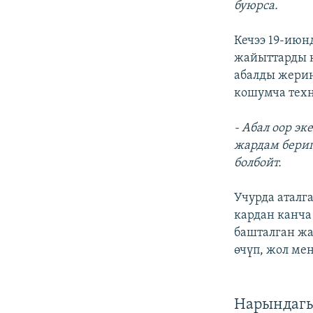
буюрса.
Кечээ 19-июн
жайыттарды к
абалды жерин
кошумча тех
- Абал оор эк
жардам берип
болбойт.
Учурда аталг
кардан канча
башталган ж
өчүп, жол ме
Нарындагы