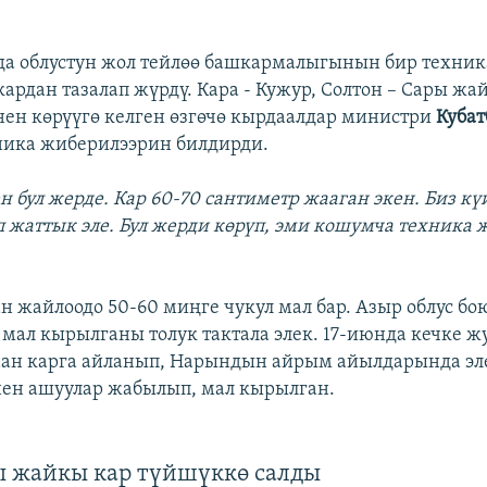
да облустун жол тейлөө башкармалыгынын бир техни
ардан тазалап жүрдү. Кара - Кужур, Солтон – Сары жа
ен көрүүгө келген өзгөчө кырдаалдар министри
Кубат
ника жиберилээрин билдирди.
ен бул жерде. Кар 60-70 сантиметр жааган экен. Биз к
 жаттык эле. Бул жерди көрүп, эми кошумча техника 
ан жайлоодо 50-60 миңге чукул мал бар. Азыр облус б
 мал кырылганы толук тактала элек. 17-июнда кечке ж
аан карга айланып, Нарындын айрым айылдарында э
нен ашуулар жабылып, мал кырылган.
 жайкы кар түйшүккө салды