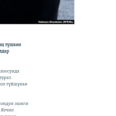
ың түшкөн
лдар
лоосунда
турат.
топ түйшүккө
агондун эшиги
 Кечип