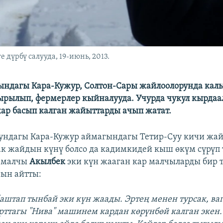
 дүрбү салууда, 19-июнь, 2013.
ындагы Кара-Кужур, Солтон-Сары жайлоолорунда кал
ырылып, фермерлер кыйналууда. Учурда чукул кырдаа
ар басып калган жайыттарды ачып жатат.
ундагы Кара-Кужур аймагындагы Тетир-Суу кичи жай
 ак жайдын күнү болсо да кадимкидей кыш өкүм сүрүп 
 малчы
Акылбек
эки күн жааган кар малчыларды бир 
ын айтты:
баштап тынбай эки күн жаады. Эртең менен турсак, в
рттагы "Нива" машинем кардан көрүнбөй калган экен.