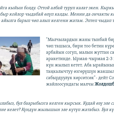
уйга кыйын болду. Оттой албай туруп калат экен. Кыр
чабыр койлор чыдабай өлүп калды. Менин да ончакты 
 айылга барып чөп алып келгени жатам. Эптеп чыдап 
"Малчылардын жаны тынбай би
чөп ташыса, бири тоо бетин күрө
арбайын согуп, малын жуттан са
аракетинде. Ырмая-чырмая 2-3 
күн жылып кетет. Аба ырайын
таңкалычтуу өзгөрүшүн жакшыл
сабырдуулук көрсөтсөк"
-
дейт С
жайлоосундагы малчы
Жолдошб
лабыз, бул баарыбызга келген кырсык. Кудай өзү эле с
мне келет? Күндүн жылышын эле күтүп жатабыз. Бул кү