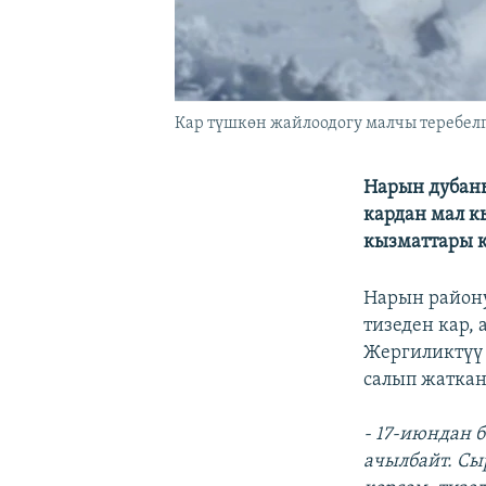
Кар түшкөн жайлоодогу малчы теребелге
Нарын дубан
кардан мал к
кызматтары к
Нарын район
тизеден кар,
Жергиликтүү
салып жаткан
- 17-июндан 
ачылбайт. Сы