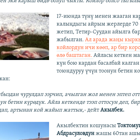
ден эки карыш өйдө болуп чыкты. Койлор болсо тыгылы
17-июнда түнү менен жааган к
калыңдыгы айрым жерлерде 70 
жетип, Тетир-Суудан айылга ба
жабылган.
Ал арада жаңы кырк
койлордун ичи көөп, ар бир кор
өлө баштаган.
Айласы кеткен м
күн бою кардан басалбай калга
тоюндуруу үчүн тоонун бетин к
кан:
ыбыздан чурулдап ээрчип, ачылган жол менен эптеп о
ун бетин күрөдүк. Айла кеткенде тээп оттосун деп, би
ап, артынан кой жайып жаттык,-
дейт
Акылбек.
Акылбектин кошунасы
Токтому
Абдрасуловдун
жашы 60тан ашып