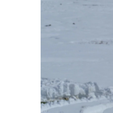
ЭЖЕ-СИҢДИЛЕР
АЗАТТЫК+
ЫҢГАЙСЫЗ СУРООЛОР