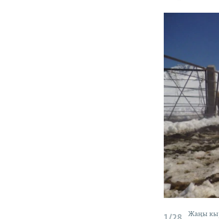
Жаңы кыр
1/28