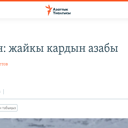
: жайкы кардын азабы
етов
з
ан табыңыз