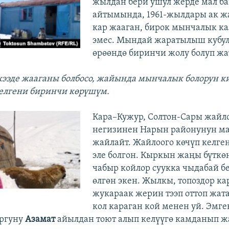
жылдан бери ушул жерде мал ба
айтымында, 1961-жылдары ак ж
кар жааган, бирок мынчалык к
эмес. Мындай жаратылыш кубул
өрөөндө биринчи жолу болуп жа
а кээде жааганы болбосо, жайында мынчалык болорун к
елгени биринчи көрүшүм.
Кара–Кужур, Солтон-Сары жайл
негизинен Нарын районунун м
жайлайт. Жайлоого көчүп келге
эле болгон. Кыркын жаңы бүткө
чабыр койлор суукка чыдабай 
өлгөн экен. Жылкы, топоздор к
жукараак жерин тээп оттоп жат
кол караган кой менен уй. Эмге
ргуну
Азамат
айылдан тоют алып келүүгө камданып ж