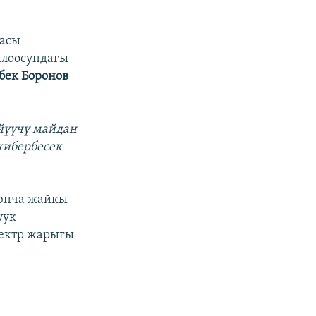
касы
йлоосундагы
бек Боронов
үйүүчү майдан
жибербесек
оюнча жайкы
уук
лектр жарыгы