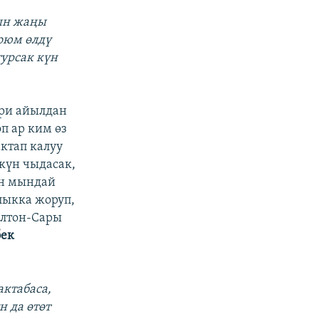
кын жаңы
коюм өлдү
турсак күн
ри айылдан
п ар ким өз
ктап калуу
күн чыдасак,
ын мындай
ыкка жоруп,
олтон-Сары
ек
актабаса,
н да өтөт