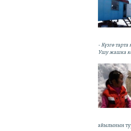
- Күзгө тарт
Ушу жашка к
айылынын ту