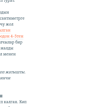
п турат.
ардын
сантиметрге
рчу жол
ылган
оодон 4-5тен
алчылар бир
н малды
ол менен
ттоп жатышты.
ринчи
ш
 калган. Көп