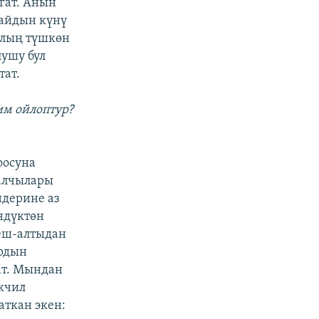
гат. Анын
айдын күнү
алың түшкөн
ушу бул
тат.
им ойлоптур?
оосуна
алчылары
ндерине аз
ндүктөн
беш-алтыдан
ардын
ат. Мындан
кчил
аткан экен: