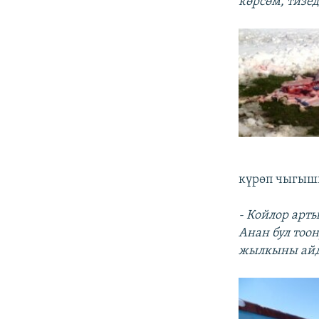
көрсөм, тизе
күрөп чыгыш
- Койлор арт
Анан бул тоон
жылкыны айд