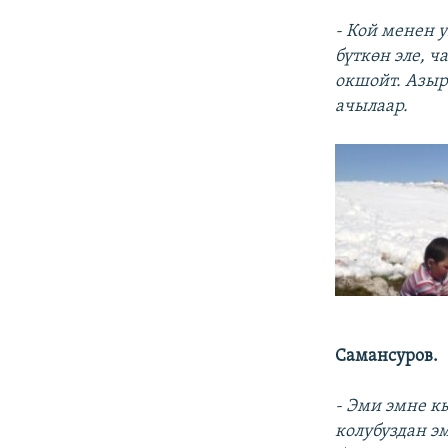
- Кой менен 
бүткөн эле, 
окшойт. Азыр
ачылаар.
Самансуров.
- Эми эмне кы
колубуздан э