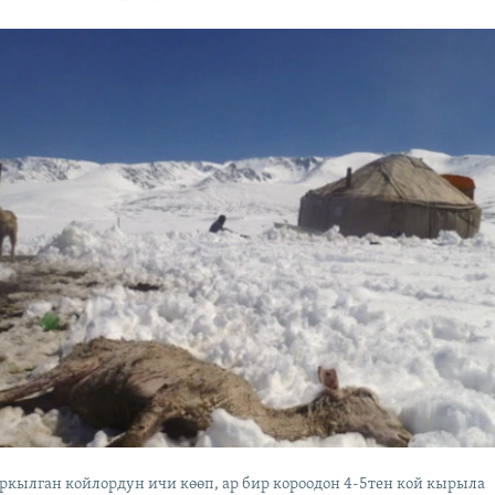
кылган койлордун ичи көөп, ар бир короодон 4-5тен кой кырыла