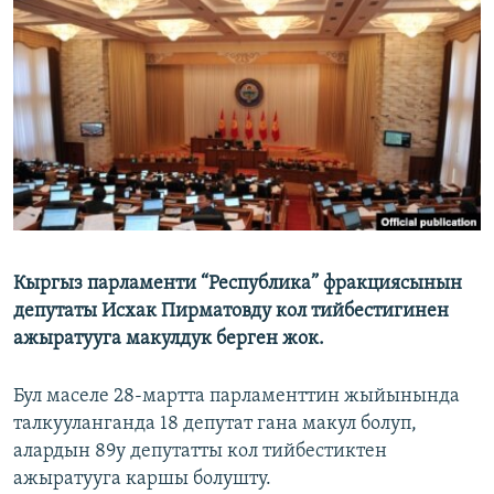
ОНЛАЙН ШЕРИНЕ
ЭЖЕ-СИҢДИЛЕР
АЗАТТЫК+
ЫҢГАЙСЫЗ СУРООЛОР
ЭЕ/АРнун бардык сайттары
Кыргыз парламенти “Республика” фракциясынын
депутаты Исхак Пирматовду кол тийбестигинен
ажыратууга макулдук берген жок.
Бул маселе 28-мартта парламенттин жыйынында
талкууланганда 18 депутат гана макул болуп,
алардын 89у депутатты кол тийбестиктен
ажыратууга каршы болушту.