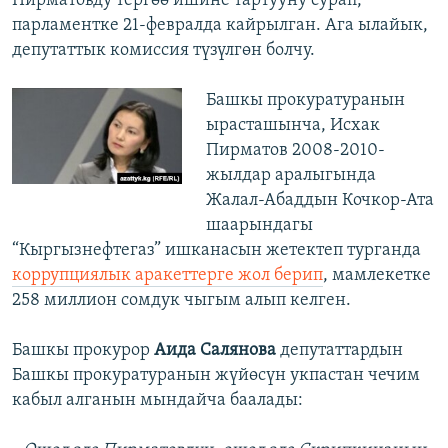
Пирматовду тергөө ишине тартууну сурап,
парламентке 21-февралда кайрылган. Ага ылайык,
депутаттык комиссия түзүлгөн болчу.
Башкы прокуратуранын
ырасташынча, Исхак
Пирматов 2008-2010-
жылдар аралыгында
Жалал-Абаддын Кочкор-Ата
шаарындагы
“Кыргызнефтегаз” ишканасын жетектеп турганда
коррупциялык аракеттерге жол берип
, мамлекетке
258 миллион сомдук чыгым алып келген.
Башкы прокурор
Аида Салянова
депутаттардын
Башкы прокуратуранын жүйөсүн укпастан чечим
кабыл алганын мындайча баалады: