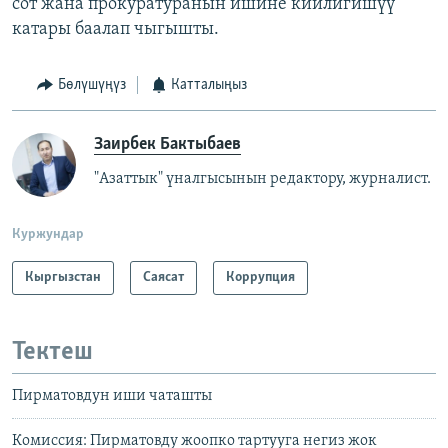
сот жана прокуратуранын ишине кийлигишүү
катары баалап чыгышты.
Бөлүшүңүз
Катталыңыз
Заирбек Бактыбаев
"Азаттык" үналгысынын редактору, журналист.
Куржундар
Кыргызстан
Саясат
Коррупция
Тектеш
Пирматовдун иши чаташты
Комиссия: Пирматовду жоопко тартууга негиз жок