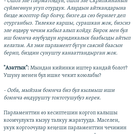
- Ошол эле Пирматовдун, ошол эле Скрипкинанын
сүйлөгөнүн угуп отурдук. Алардын айткандарына
бизде жооптор бар болчу, бизге да сөз берилет деп
отурганбыз. Тилекке каршы, сурашкан жок, бизсиз
эле өздөрү чечим кабыл алып койду. Бирок мен бул
иш боюнча өзүбүздүн юридикалык баабызды айтып
келатам. Ал эми парламент бүгүн саясий баасын
берип, биздин сунушту канааттандырган жок.
"Азаттык":
Мындан кийинки иштер кандай болот?
Ушуну менен бул ишке чекит коюлабы?
- Ооба, мыйзам боюнча биз бул кылмыш иши
боюнча өндүрүштү токтотушубуз керек.
Парламенттин өз кесиптешин коргоп калышы
коомчулукта кызуу талкуу жаратууда. Маселен,
укук коргоочулар кеңеши парламенттин чечимин