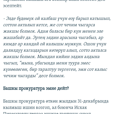
эсептейт.
- Элде бүдөмүк ой калбаш үчүн өзү барып катышып,
соттон акталып кетсе, же сот чечим чыгарса
жакшы болмок. Адам баласы бир күн менен эле
жашабайт да. Эртең элдин арасына чыгабыз, ар
кимде ар кандай ой калышы мүмкүн. Ошон үчүн
далилдүү кагаздарын көтөрүп алып, сотто акталса
жакшы болмок. Мындан кийин элдин алдына
чыгып, “мына, убагында мени туура эмес
күнөөлөгөн, бир тараптуу тергеген, эми сот калыс
чечим чыгарды” десе болмок.
Башкы прокуратура эмне дейт?
Башкы прокуратура өткөн жылдын 31-декабрында
кылмыш ишин козгоп, ал боюнча Исхак