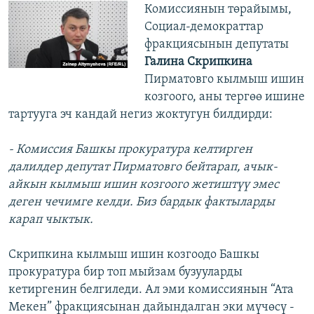
Комиссиянын төрайымы,
Социал-демократтар
фракциясынын депутаты
Галина Скрипкина
Пирматовго кылмыш ишин
козгоого, аны тергөө ишине
тартууга эч кандай негиз жоктугун билдирди:
- Комиссия Башкы прокуратура келтирген
далилдер депутат Пирматовго бейтарап, ачык-
айкын кылмыш ишин козгоого жетиштүү эмес
деген чечимге келди. Биз бардык фактыларды
карап чыктык.
Скрипкина кылмыш ишин козгоодо Башкы
прокуратура бир топ мыйзам бузууларды
кетиргенин белгиледи. Ал эми комиссиянын “Ата
Мекен” фракциясынан дайындалган эки мүчөсү -