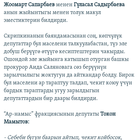
Жоомарт Сапарбаев
менен
Гүласал Садырбаева
анын жыйынтыгы менен толук макул
эместиктерин билдирди.
Скрипкинанын баяндамасынан соң, көпчүлүк
депутаттар бул маселени талкуулабастан, түз эле
добуш берүүгө өтүүгө кесиптештерин чакырды.
Ошондой эле жыйынга катышып отурган башкы
прокурор Аида Саляновага сөз берүүнүн
зарылчылыгы жоктугун да айткандар болду. Бирок
бул маселени ар тараптуу талдап, чекит коюу үчүн
бардык тараптарды угуу зарылдыгын
депутаттардын бир даары билдирди.
“Ар-намыс” фракциясынын депутаты
Токон
Мамытов:
- Себеби бүгүн баарын айтып, чекит койбосок,