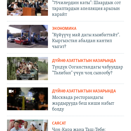
"75чилердин каты": Шаардык сот
тараптардын апелляция арызын
карайт
ЭКОНОМИКА
"Күйүүчү май дагы кымбаттайт".
Кыргызстан абалдан кантип
чыгат?
ДҮЙНӨ АЗАТТЫКТЫН НАЗАРЫНДА
Түндүк Ооганстандагы чабуулдар
"Талибан" үчүн чоң сынообу?
ДҮЙНӨ АЗАТТЫКТЫН НАЗАРЫНДА
Москвада ресторандагы
жардырууда беш киши набыт
болду
САЯСАТ
Чоң-Кара жана Таш-Төбө: