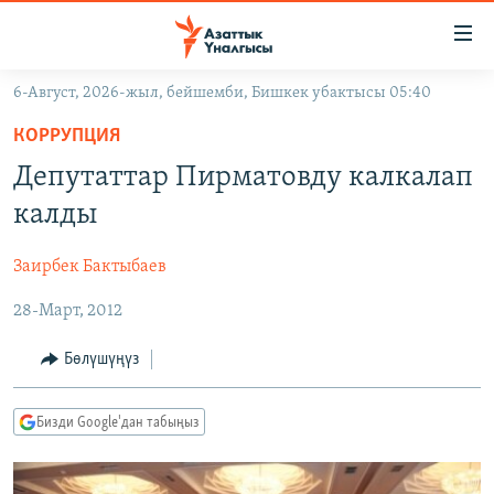
Линктер
Мазмунга
өтүңүз
6-Август, 2026-жыл, бейшемби, Бишкек убактысы 05:40
Навигацияга
ЖАҢЫЛЫКТАР
өтүңүз
КОРРУПЦИЯ
КЫРГЫЗСТАН
Издөөгө
Депутаттар Пирматовду калкалап
салыңыз
ДҮЙНӨ
КЫРГЫЗСТАН
калды
УКРАИНА
САЯСАТ
ДҮЙНӨ
Заирбек Бактыбаев
АТАЙЫН ИЛИКТӨӨ
ЭКОНОМИКА
БОРБОР АЗИЯ
28-Март, 2012
ТВ ПРОГРАММАЛАР
МАДАНИЯТ
ПОДКАСТ
БҮГҮН АЗАТТЫКТА
Бөлүшүңүз
ӨЗГӨЧӨ ПИКИР
ЭКСПЕРТТЕР ТАЛДАЙТ
Бизди Google'дан табыңыз
БИЗ ЖАНА ДҮЙНӨ
Русский
ДАНИСТЕ