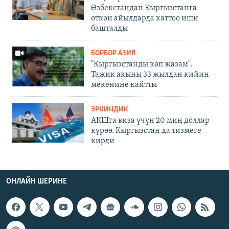
Өзбекстандан Кыргызстанга
өткөн айылдарда каттоо иши
башталды
БОРБОР АЗИЯ
"Кыргызстанды көп жазам".
Тажик акыны 33 жылдан кийин
мекенине кайтты
ЭРКИНДИК
АКШга виза үчүн 20 миң доллар
күрөө. Кыргызстан да тизмеге
кирди
ОНЛАЙН ШЕРИНЕ