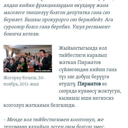
андан кийин фракциялардын өкүлдөрү жана
маселеге тиешелүү болгон депутатка гана сөз
берилет. Башкы прокурорго сөз берилбейт. Ага
суроолор болсо гана беребиз. Ушул регламент
боюнча кетели.
Жыйынтыгында кол
тийбестиги каралып
жаткан Пирматов
сүйлөгөндөн кийин гана
түз эле добуш берүүгө
Жогорку Кеңеш, 30-
өтүштү.
Пирматов
өз
ноябрь, 2011-жыл
сөзүндө күнөөсү жоктугун,
кылмыш иши негизсиз
козголуп жатканын белгиледи.
- Менде кол тийбестигимен кооптонуп, же
тергөөдөн качайын деген оюм болгон эмес.