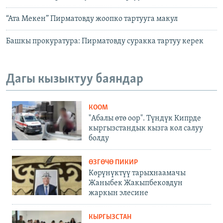
“Ата Мекен” Пирматовду жоопко тартууга макул
Башкы прокуратура: Пирматовду суракка тартуу керек
Дагы кызыктуу баяндар
КООМ
"Абалы өтө оор". Түндүк Кипрде
кыргызстандык кызга кол салуу
болду
ӨЗГӨЧӨ ПИКИР
Көрүнүктүү тарыхнаамачы
Жаныбек Жакыпбековдун
жаркын элесине
КЫРГЫЗСТАН