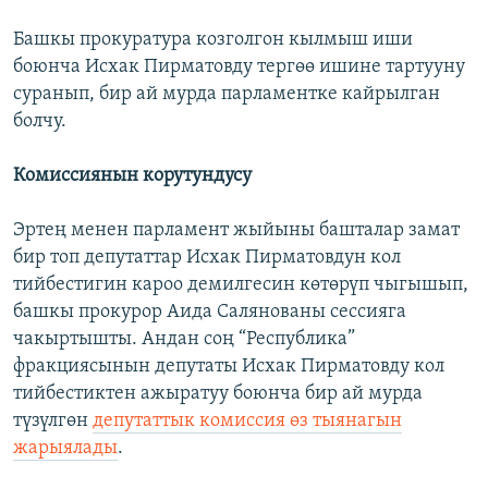
Башкы прокуратура козголгон кылмыш иши
боюнча Исхак Пирматовду тергөө ишине тартууну
суранып, бир ай мурда парламентке кайрылган
болчу.
Комиссиянын корутундусу
Эртең менен парламент жыйыны башталар замат
бир топ депутаттар Исхак Пирматовдун кол
тийбестигин кароо демилгесин көтөрүп чыгышып,
башкы прокурор Аида Салянованы сессияга
чакыртышты. Андан соң “Республика”
фракциясынын депутаты Исхак Пирматовду кол
тийбестиктен ажыратуу боюнча бир ай мурда
түзүлгөн
депутаттык комиссия өз тыянагын
жарыялады
.