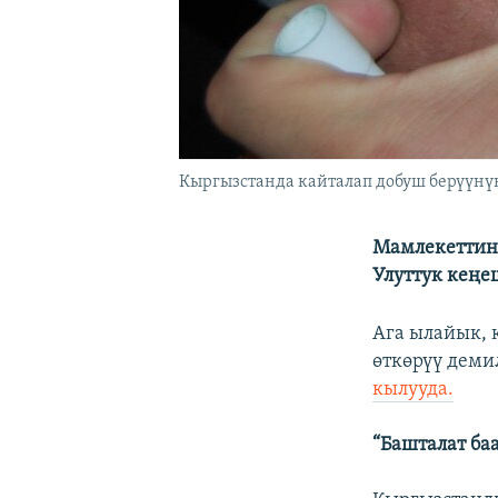
Кыргызстанда кайталап добуш берүүнүн
Мамлекеттин 
Улуттук кең
Ага ылайык, 
өткөрүү деми
кылууда.
“Башталат ба