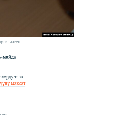
иргизилген.
4-майда
лорду таза
үүнү максат