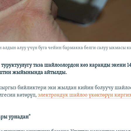
 алдын алуу үчүн буга чейин бармакка белги салуу ыкмасы к
туруктуулугу таза шайлоолордон көз каранды экени 1
ештин жыйынында айтылды.
кыргыз бийликтери эки жылдан кийин болуучу шайлоо
лгесин көтөрүп,
электрондук шайлоо үкөктөрүн киргиз
ары урнадан"