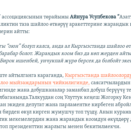
о” ассоцациясынын төрайымы
А
йнура
Усупбекова “
Азат
ликтин таза шайлоо өткөрүү аракеттерине жарандык
ерин айтты:
агы “оюн” болуп калса, анда ал Кыргызстанда шайлоо ө
 барабар болот. Жарандык коом биз да көп жерден айт
Бирок ишенбей, унчукпай жүрө берсек да болбойт эке
ште айтылганга караганда,
Кыргызстанда шайлоолорду
оо мыйзамдарынын чийкилигинде,
саясатчылардын
гинде жана добушканалар заманбап добуш берүүчү т
баганында.Талкуудан соң Улуттук кеңеш Жогорку Ке
ан экиден депутат жана парламентке кирбеген абройл
 бирден өкүл кирген жумушчу топ түздү. Анын кура
тик мекемелердин жана жарандык коомдун өкүлдөрү 
топ президенттин жарлыгы менен бекитилмекчи.