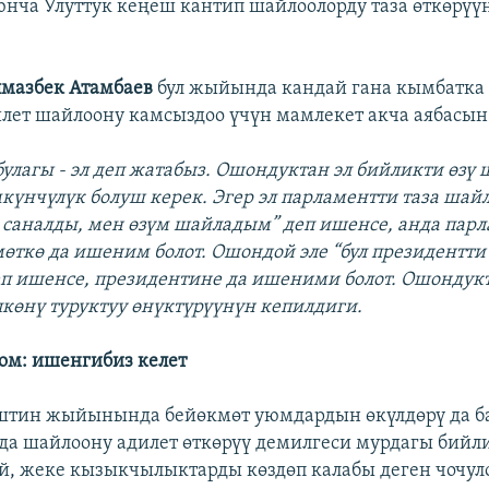
юнча Улуттук кеңеш кантип шайлоолорду таза өткөрүү
мазбек Атамбаев
бул жыйында кандай гана кымбатка 
илет шайлоону камсыздоо үчүн мамлекет акча аябасын
булагы - эл деп жатабыз. Ошондуктан эл бийликти өзү
күнчүлүк болуш керек. Эгер эл парламентти таза шай
 саналды, мен өзүм шайладым” деп ишенсе, анда пар
өткө да ишеним болот. Ошондой эле “бул президентти
п ишенсе, президентине да ишеними болот. Ошондук
лкөнү туруктуу өнүктүрүүнүн кепилдиги.
ом: ишенгибиз келет
ештин жыйынында бейөкмөт уюмдардын өкүлдөрү да б
да шайлоону адилет өткөрүү демилгеси мурдагы бийл
, жеке кызыкчылыктарды көздөп калабы деген чочул