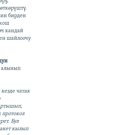
өрү,
өткөрүштү.
нин бирден
 кош
эч кандай
нен шайлоочу
дун
н алынып
 кезде чатак
о
тартышып,
 протокол
рет. Бул
ракет кылып