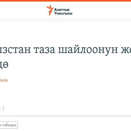
зстан таза шайлоонун ж
дө
баев
з
ан табыңыз