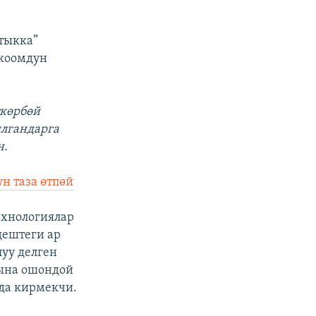
тыкка”
 коомдун
ткөрбөй
ылгандарга
н.
н таза өтпөй
ехнологиялар
ңештеги ар
уу делген
мына ошондой
да кирмекчи.