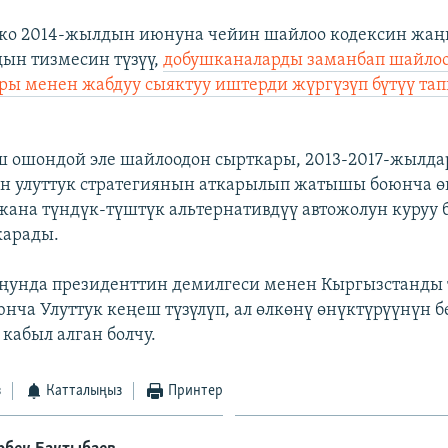
ко 2014-жылдын июнуна чейин шайлоо кодексин жаң
ын тизмесин түзүү,
добушканаларды заманбап шайло
ры менен жабдуу сыяктуу иштерди жүргүзүп бүтүү т
ш ошондой эле шайлоодон сырткары, 2013-2017-жылда
н улуттук стратегиянын аткарылып жатышы боюнча ө
 жана түндүк-түштүк альтернативдүү автожолун куруу
карады.
ңунда президенттин демилгеси менен Кыргызстанды 
юнча Улуттук кеңеш түзүлүп, ал өлкөнү өнүктүрүүнүн
кабыл алган болчу.
з
Катталыңыз
Принтер