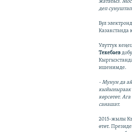
жатабыз. Мос
деп сунуштап
Бул электрон
Казакстанда 
Улуттук кеңе
Текебаев
доб
Кыргызстанда
ишенимде.
- Мунун да а
кыйыныраак б
көрсөтөт. Аг
санашат.
2015-жылы Кы
өтөт. Презид