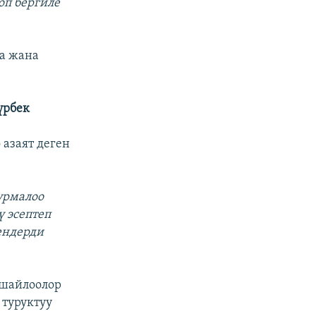
оп бергиле
да жана
үрбек
азаят деген
урмалоо
 эсептеп
ендерди
 шайлоолор
 туруктуу