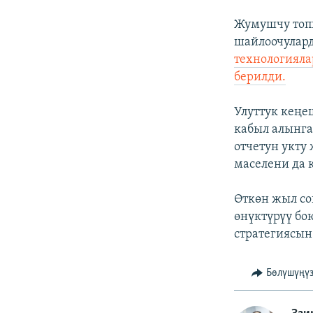
Жумушчу топ
шайлоочулард
технологияла
берилди.
Улуттук кеңе
кабыл алынга
отчетун укту
маселени да 
Өткөн жыл со
өнүктүрүү бо
стратегиясын 
Бөлүшүңү