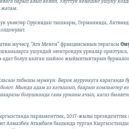
квага барып алып келип, Улуттук кеңешке ушуну колд
 жатам.
дук үкөктөр Орусиядан тышкары, Германияда, Латвия
колдонулат.
штин мүчөсү, “Ата Мекен” фракциясынын төрагасы
Өм
ушканаларга ушундай электрондук урналар орнотулса,
 адат болуп калган шайлоо жыйынтыктарын бурмалоо 
йласын табышы мүмкүн. Бирок мурункуга караганда б
олот. Мында адам аз катышып, баарын компьютер өзү
а нааразы болушканда гана урнаны ачып, кагаз бюллет
ргызстанда парламенттик, 2017-жылы президенттик
ент Алмазбек Атамбаев башында турган Кыргызстанды