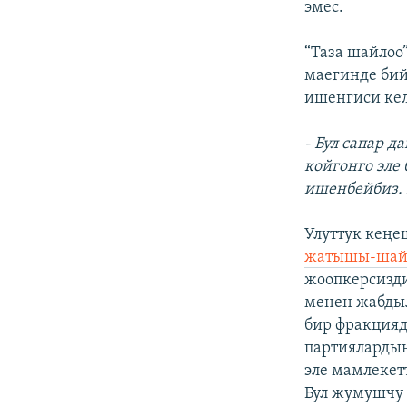
эмес.
“Таза шайло
маегинде бий
ишенгиси кел
- Бул сапар д
койгонго эле
ишенбейбиз. 
Улуттук кеңе
жатышы-шайл
жоопкерсизди
менен жабдыл
бир фракцияд
партиялардын
эле мамлекет
Бул жумушчу 