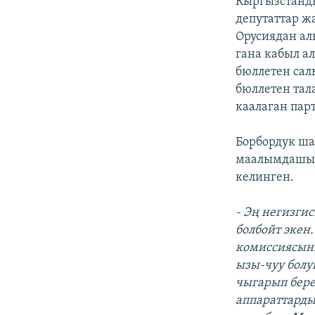
Кыргызстанды
депутаттар ж
Орусиядан ал
гана кабыл а
бюллетен салы
бюллетен тал
каалаган пар
Борбордук ш
маалымдашынч
келинген.
- Эң негизги
болбойт экен
комиссиясыны
ызы-чуу болу
чыгарып берет
аппараттарды