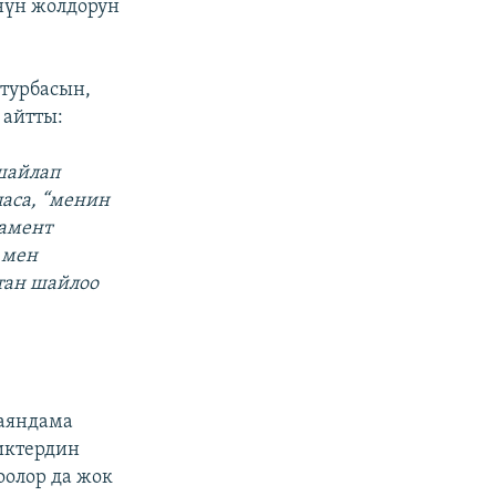
нүн жолдорун
турбасын,
 айтты:
 шайлап
ласа, “менин
ламент
 мен
тан шайлоо
аяндама
иктердин
оолор да жок