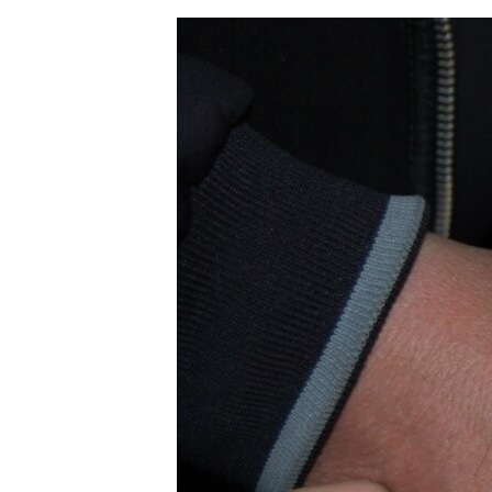
ЭЖЕ-СИҢДИЛЕР
АЗАТТЫК+
ЫҢГАЙСЫЗ СУРООЛОР