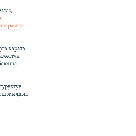
ылоо,
о
апшырмасы
рга карата
кмөттүн
 боюнча
туруктуу
 беш жылдык