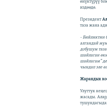
өнүктүрүү бо
издөөдө.
Президент
Ал
таза жана ад
- Бийликтин 
алгандай мүм
добушум таза
шайлаган өкм
шайлагам” де
чындап эле ө
Жарандык ко
Улуттук кең
жасады. Алар
тушундагыдай